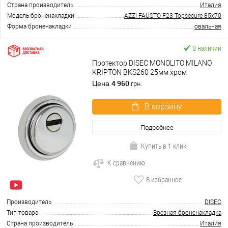
Страна производитель
Италия
Модель броненакладки
AZZI FAUSTO F23 Topsecure 85x70
Форма броненакладки
овальная
В наличии
Протектор DISEC MONOLITO MILANO
KRIPTON BKS260 25мм хром
полированный
4 960
Цена
грн.
В корзину
Подробнее
Купить в 1 клик
К сравнению
В избранное
Производитель
DISEC
Тип товара
Врезная броненакладка
Страна производитель
Италия