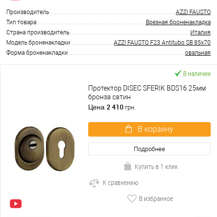
Производитель
AZZI FAUSTO
Тип товара
Врезная броненакладка
Страна производитель
Италия
Модель броненакладки
AZZI FAUSTO F23 Antitubo SB 85x70
Форма броненакладки
овальная
В наличии
Протектор DISEC SFERIK BDS16 25мм
бронза сатин
2 410
Цена
грн.
В корзину
Подробнее
Купить в 1 клик
К сравнению
В избранное