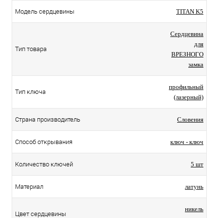
Модель сердцевины
TITAN K5
Сердцевина
для
Тип товара
ВРЕЗНОГО
замка
профильный
Тип ключа
(лазерный)
Страна производитель
Словения
Способ открывания
ключ - ключ
Количество ключей
5 шт
Материал
латунь
никель
Цвет сердцевины