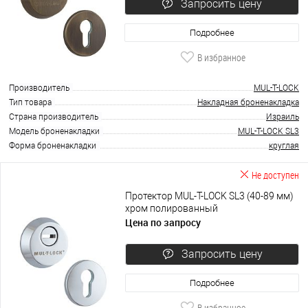
Запросить цену
Подробнее
В избранное
Производитель
MUL-T-LOCK
Тип товара
Накладная броненакладка
Страна производитель
Израиль
Модель броненакладки
MUL-T-LOCK SL3
Форма броненакладки
круглая
Не доступен
Протектор MUL-T-LOCK SL3 (40-89 мм)
хром полированный
Цена по запросу
Запросить цену
Подробнее
В избранное