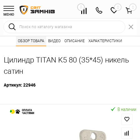
0
0
МЕНЮ
Интернет магазин замков
ОБЗОР ТОВАРА
ВИДЕО
ОПИСАНИЕ
Каталог товаров ⭐
ХАРАКТЕРИСТИКИ
Сердцевины (лич
•
•
Цилиндр TITAN K5 80 (35*45) никель
сатин
Артикул:
22946
В наличии