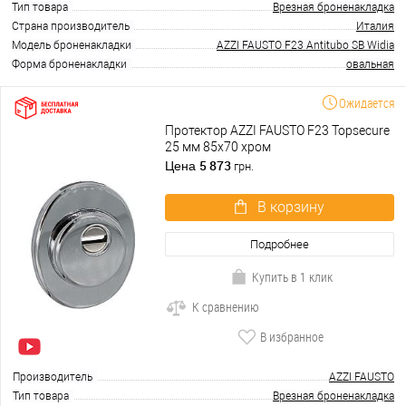
Тип товара
Врезная броненакладка
Страна производитель
Италия
Модель броненакладки
AZZI FAUSTO F23 Antitubo SB Widia
Форма броненакладки
овальная
Ожидается
Протектор AZZI FAUSTO F23 Topsecure
25 мм 85х70 хром
5 873
Цена
грн.
В корзину
Подробнее
Купить в 1 клик
К сравнению
В избранное
Производитель
AZZI FAUSTO
Тип товара
Врезная броненакладка