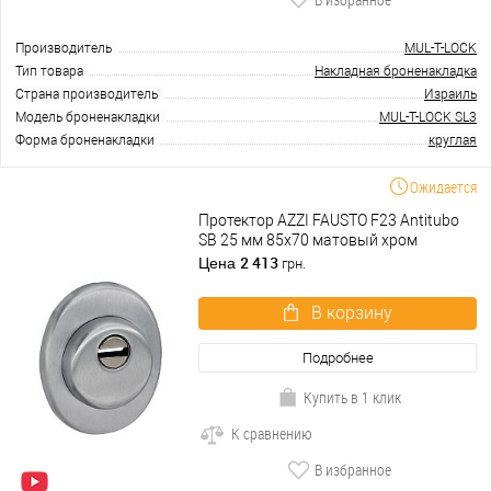
Производитель
MUL-T-LOCK
Тип товара
Накладная броненакладка
Страна производитель
Израиль
Модель броненакладки
MUL-T-LOCK SL3
Форма броненакладки
круглая
Ожидается
Протектор AZZI FAUSTO F23 Antitubo
SB 25 мм 85х70 матовый хром
2 413
Цена
грн.
В корзину
Подробнее
Купить в 1 клик
К сравнению
В избранное