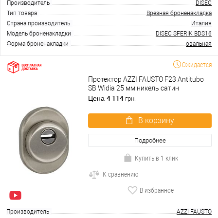
Производитель
DISEC
Тип товара
Врезная броненакладка
Страна производитель
Италия
Модель броненакладки
DISEC SFERIK BDS16
Форма броненакладки
овальная
Ожидается
Протектор AZZI FAUSTO F23 Antitubo
SB Widia 25 мм никель сатин
4 114
Цена
грн.
В корзину
Подробнее
Купить в 1 клик
К сравнению
В избранное
Производитель
AZZI FAUSTO