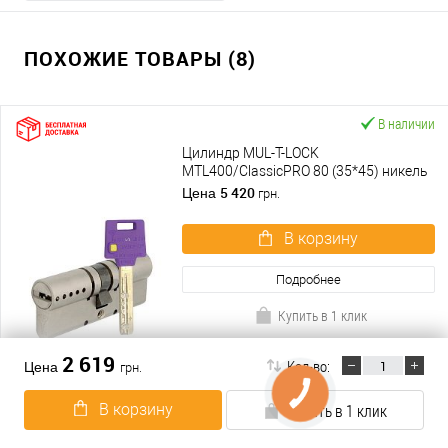
ПОХОЖИЕ ТОВАРЫ (8)
В наличии
Цилиндр MUL-T-LOCK
MTL400/ClassicPRO 80 (35*45) никель
сатин
5 420
Цена
грн.
В корзину
Подробнее
Купить в 1 клик
К сравнению
2 619
Кол-во:
Цена
грн.
В избранное
В корзину
Купить в 1 клик
В наличии