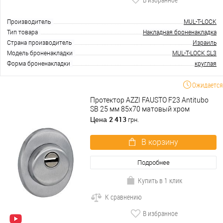
Производитель
MUL-T-LOCK
Тип товара
Накладная броненакладка
Страна производитель
Израиль
Модель броненакладки
MUL-T-LOCK SL3
Форма броненакладки
круглая
Ожидается
Протектор AZZI FAUSTO F23 Antitubo
SB 25 мм 85х70 матовый хром
2 413
Цена
грн.
В корзину
Подробнее
Купить в 1 клик
К сравнению
В избранное