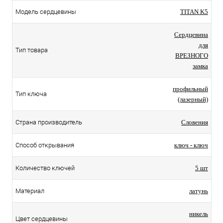
Модель сердцевины
TITAN K5
Сердцевина
для
Тип товара
ВРЕЗНОГО
замка
профильный
Тип ключа
(лазерный)
Страна производитель
Словения
Способ открывания
ключ - ключ
Количество ключей
5 шт
Материал
латунь
никель
Цвет сердцевины