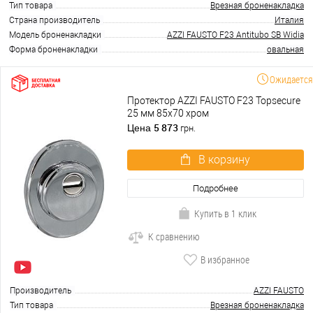
Тип товара
Врезная броненакладка
Страна производитель
Италия
Модель броненакладки
AZZI FAUSTO F23 Antitubo SB Widia
Форма броненакладки
овальная
Ожидается
Протектор AZZI FAUSTO F23 Topsecure
25 мм 85х70 хром
5 873
Цена
грн.
В корзину
Подробнее
Купить в 1 клик
К сравнению
В избранное
Производитель
AZZI FAUSTO
Тип товара
Врезная броненакладка