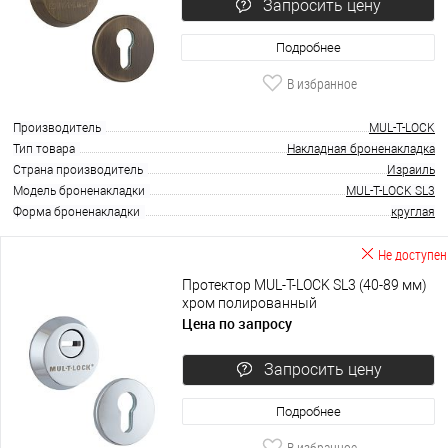
Запросить цену
Подробнее
В избранное
Производитель
MUL-T-LOCK
Тип товара
Накладная броненакладка
Страна производитель
Израиль
Модель броненакладки
MUL-T-LOCK SL3
Форма броненакладки
круглая
Не доступен
Протектор MUL-T-LOCK SL3 (40-89 мм)
хром полированный
Цена по запросу
Запросить цену
Подробнее
В избранное