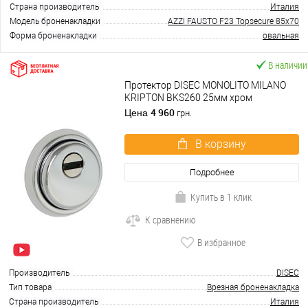
Страна производитель
Италия
Модель броненакладки
AZZI FAUSTO F23 Topsecure 85x70
Форма броненакладки
овальная
В наличии
Протектор DISEC MONOLITO MILANO
KRIPTON BKS260 25мм хром
полированный
4 960
Цена
грн.
В корзину
Подробнее
Купить в 1 клик
К сравнению
В избранное
Производитель
DISEC
Тип товара
Врезная броненакладка
Страна производитель
Италия