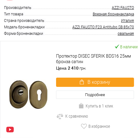
Производитель
AZZI FAUSTO
Тип товара
Врезная броненакладка
Страна производитель
Италия
Модель броненакладки
AZZI FAUSTO F23 Antitubo SB 85x70
Форма броненакладки
овальная
В наличии
Протектор DISEC SFERIK BDS16 25мм
бронза сатин
2 410
Цена
грн.
В корзину
Подробнее
Купить в 1 клик
К сравнению
В избранное