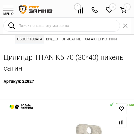
0
0
МЕНЮ
Интернет магазин замков
ОБЗОР ТОВАРА
ВИДЕО
ОПИСАНИЕ
Каталог товаров ⭐
ХАРАКТЕРИСТИКИ
Сердцевины (лич
•
•
Цилиндр TITAN K5 70 (30*40) никель
сатин
Артикул:
22927
В наличии