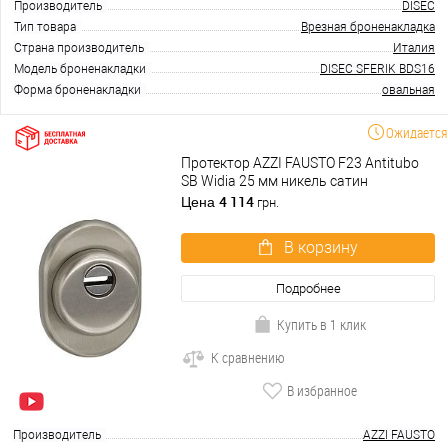
Производитель
DISEC
Тип товара
Врезная броненакладка
Страна производитель
Италия
Модель броненакладки
DISEC SFERIK BDS16
Форма броненакладки
овальная
Ожидается
Протектор AZZI FAUSTO F23 Antitubo
SB Widia 25 мм никель сатин
4 114
Цена
грн.
В корзину
Подробнее
Купить в 1 клик
К сравнению
В избранное
Производитель
AZZI FAUSTO