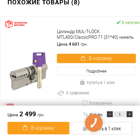
ПОХОЖИЕ ТОВАРЫ (8)
В наличии
Цилиндр MUL-T-LOCK
MTL400/ClassicPRO 71 (31*40) никель
сатин
4 601
Цена
грн.
В корзину
Подробнее
Купить в 1 клик
К сравнению
В избранное
2 499
Кол-во:
Цена
грн.
В наличии
В корзину
Купить в 1 клик
Цилиндр MUL-T-LOCK
MTL600/Interactive+ 71 (31*40) никель