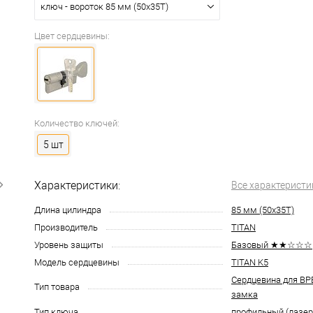
ключ - вороток 85 мм (50x35T)
Цвет сердцевины:
Количество ключей:
5 шт
Характеристики:
Все характеристи
Длина цилиндра
85 мм (50x35T)
Производитель
TITAN
Уровень защиты
Базовый ★★☆☆☆
Модель сердцевины
TITAN K5
Сердцевина для В
Тип товара
замка
Тип ключа
профильный (лазе