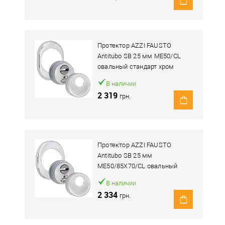
Протектор AZZI FAUSTO
Antitubo SB 25 мм ME50/CL
овальный стандарт хром
полированный
В наличии
2 319
грн.
Протектор AZZI FAUSTO
Antitubo SB 25 мм
ME50/85X70/CL овальный
широкий хром полированный
В наличии
2 334
грн.