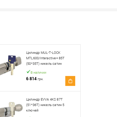
Наличие в розничных магазинах уточн
Нашли деше
Снизим ц
Цилиндр MUL-T-LOCK
Купить в 1 клик
MTL600/Interactive+ 85T
(50*35T) никель сатин
овар. Подробности спрашивайте у менеджера.
В наличии
6 814
грн.
Оплата
Цилиндр EVVA 4KS 87T
(51*36T) никель сатин 5
ключей