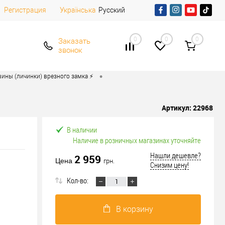
Регистрация
Русский
Українська
0
0
0
Заказать
звонок
•
ины (личинки) врезного замка ⚡️
Артикул:
22968
В наличии
Наличие в розничных магазинах уточняйте
Нашли дешевле?
2 959
Цена
грн.
Снизим цену!
Кол-во:
В корзину