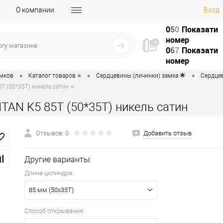
О компании
Вход
0
5
0
Показати
номер
0
6
7
Показати
номер
•
•
•
амков
Каталог товаров ⭐
Сердцевины (личинки) замка 🌟
Сердцев
Т (50*35T) никель сатин ⭐
TAN K5 85Т (50*35T) никель сатин
Отзывов: 0
Добавить отзыв
Другие варианты:
Длина цилиндра:
85 мм (50x35T)
Способ открывания: