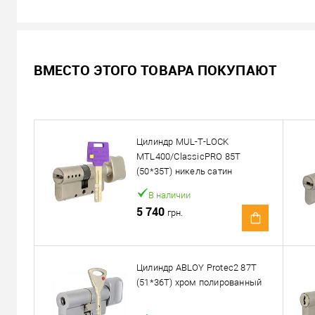
В наличии
ВМЕСТО ЭТОГО ТОВАРА ПОКУПАЮТ
2 959
Цена
грн.
Кол-во:
Цилиндр MUL-T-LOCK
В корзину
MTL400/ClassicPRO 85T
(50*35T) никель сатин
Можем установить этот т
В наличии
5 740
грн.
Доставка
«Новой Почтой» по Украине
Цилиндр ABLOY Protec2 87T
(51*36T) хром полированный
Самовывоз
Минимальная сумма заказа 400 грн