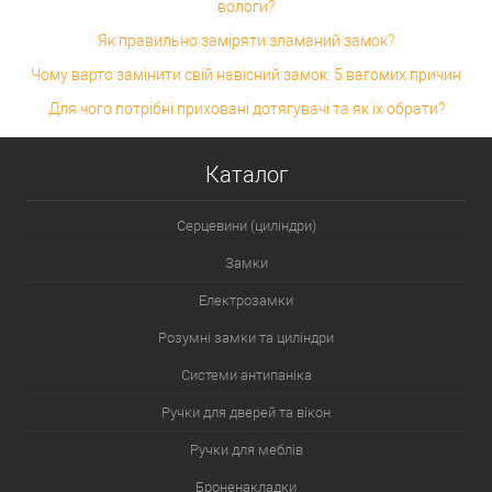
вологи?
Як правильно заміряти зламаний замок?
Чому варто замінити свій навісний замок: 5 вагомих причин
Для чого потрібні приховані дотягувачі та як їх обрати?
Каталог
Серцевини (циліндри)
Замки
Електрозамки
Розумні замки та циліндри
Системи антипаніка
Ручки для дверей та вікон
Ручки для меблів
Броненакладки