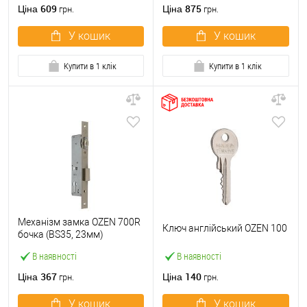
609
875
Ціна
Ціна
грн.
грн.
У кошик
У кошик
Купити в 1 клік
Купити в 1 клік
Механізм замка OZEN 700R
Ключ англійський OZEN 100
бочка (BS35, 23мм)
В наявності
В наявності
367
140
Ціна
Ціна
грн.
грн.
У кошик
У кошик