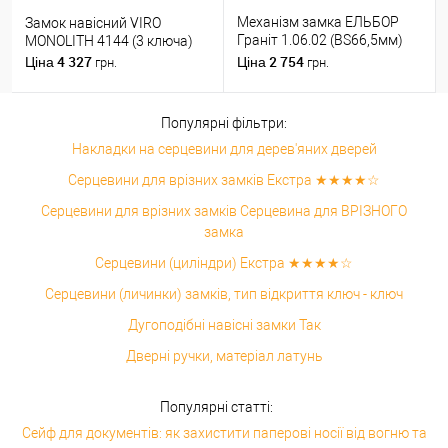
Механізм замка ЕЛЬБОР
Замок навісний VIRO
Граніт 1.06.02 (BS66,5мм)
MONOLITH 4144 (3 ключа)
(н)
4 327
2 754
Ціна
Ціна
грн.
грн.
Популярні фільтри:
Накладки на серцевини для дерев'яних дверей
Серцевини для врізних замків Екстра ★★★★☆
Серцевини для врізних замків Серцевина для ВРІЗНОГО
замка
Серцевини (циліндри) Екстра ★★★★☆
Серцевини (личинки) замків, тип відкриття ключ - ключ
Дугоподібні навісні замки Так
Дверні ручки, матеріал латунь
Популярні статті:
Сейф для документів: як захистити паперові носії від вогню та