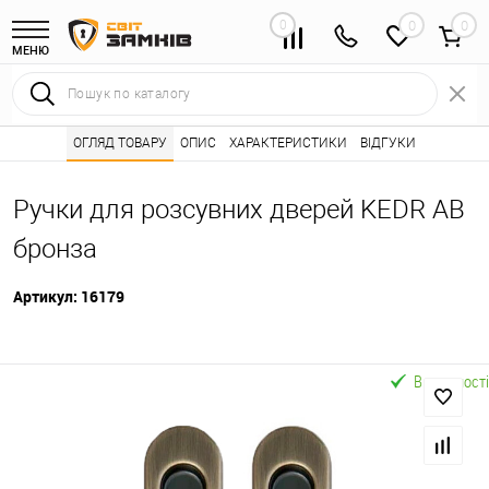
0
0
МЕНЮ
Інтернет магазин замків
ОГЛЯД ТОВАРУ
ОПИС
Каталог товарів ⭐
ХАРАКТЕРИСТИКИ
ВІДГУКИ
Розсувні системи 
•
•
Ручки для розсувних дверей KEDR AB
бронза
Артикул:
16179
В наявності