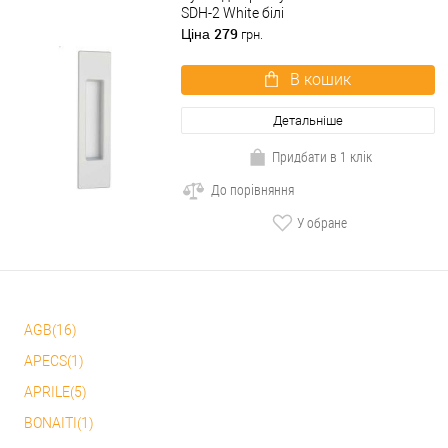
SDH-2 White білі
279
Ціна
грн.
В кошик
Детальніше
Придбати в 1 клік
До порівняння
У обране
AGB(16)
APECS(1)
APRILE(5)
BONAITI(1)