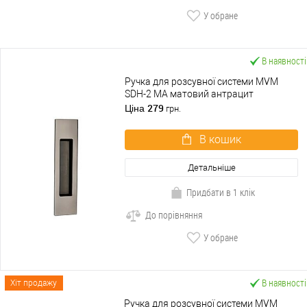
У обране
В наявності
Ручка для розсувної системи MVM
SDH-2 MA матовий антрацит
279
Ціна
грн.
В кошик
Детальніше
Придбати в 1 клік
До порівняння
У обране
В наявності
Хіт продажу
Ручка для розсувної системи MVM