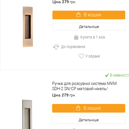
279
Ціна
грн.
В кошик
Детальніше
Купити в 1 клік
До порівняння
У обране
В наявності
Ручка для розсувної системи MVM
SDH-2 SN/CP матовий нікель/
полірований хром
279
Ціна
грн.
В кошик
Детальніше