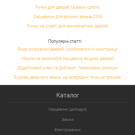
Ручки для дверей та вікон срібло
Серцевини для врізних замків CISA
Ручки на розеті для міжкімнатних дверей
Популярні статті:
Види розсувних дверей і особливості їх конструкції
Ніколи не замінюйте серцевину вхідних дверей
Додатковий ключ та Дублікат: пояснюємо різницю
Будова дверного замка: що всередині та як це працює
Каталог
Серцевини (циліндри)
Замки
Електрозамки