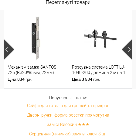
Переглянуті товари
Механізм замка SANTOS
Розсувна система LOFT LJ-
726 (BS20*85мм, 22мм)
1040-200 довжина 2 м на 1
матовий хром
полотно вагою до 100 кг
834
3 584
Ціна
Ціна
грн.
грн.
Популярні фільтри:
Сейфи для готелю для грошей та прикрас
Дверні ручки, форма розетки прямокутна
Замки Високий ★★★
Серцевини (личинки) замків, ключі 3 шт