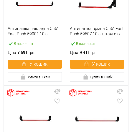
Антипаніка накладна CISA
Антипаніка врізна CISA Fast
Fast Push 59001.10 з
Push 59607.10 зі штангою
язичком зі штангою 1200
1200 мм червона
В наявності
В наявності
мм червона
7 691
9 411
Ціна
Ціна
грн.
грн.
У кошик
У кошик
Купити в 1 клік
Купити в 1 клік