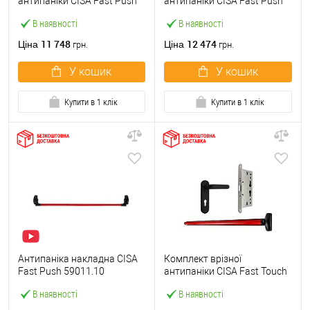
антипаніки CISA Fast Push
антипаніки CISA Fast Push
59607.10 1200 мм червона
59617.10 72мм 1200 мм
В наявності
В наявності
із замком та ручкою
червоний із замком та
ручкою
11 748
12 474
Ціна
Ціна
грн.
грн.
У кошик
У кошик
Купити в 1 клік
Купити в 1 клік
Антипаніка накладна CISA
Комплект врізної
Fast Push 59011.10
антипаніки CISA Fast Touch
модульна з язичком зі
59711.00 1200 мм червона
В наявності
В наявності
штангою 1200 мм червона
із замком та ручкою