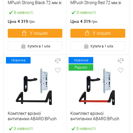
МPush Strong Black 72 мм зі
МPush Strong Red 72 мм зі
штангою 1000 мм чорна
штангою 1000 мм червона
В наявності
В наявності
4 319
4 319
Ціна
Ціна
грн.
грн.
У кошик
У кошик
Купити в 1 клік
Купити в 1 клік
Новинка
Новинка
Радимо
Комплект врізної
Комплект врізної
антипаніки ABARO BPush
антипаніки ABARO BPush
Eco Black 72мм 1000 мм
Eco Red 72мм 1000 мм
В наявності
В наявності
чорний із замком та ручкою
червоний із замком та