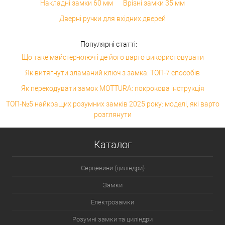
Накладні замки 60 мм
Врізні замки 35 мм
Дверні ручки для вхідних дверей
Популярні статті:
Що таке майстер-ключ і де його варто використовувати
Як витягнути зламаний ключ з замка: ТОП-7 способів
Як перекодувати замок MOTTURA: покрокова інструкція
ТОП-№5 найкращих розумних замків 2025 року: моделі, які варто
розглянути
Каталог
Серцевини (циліндри)
Замки
Електрозамки
Розумні замки та циліндри