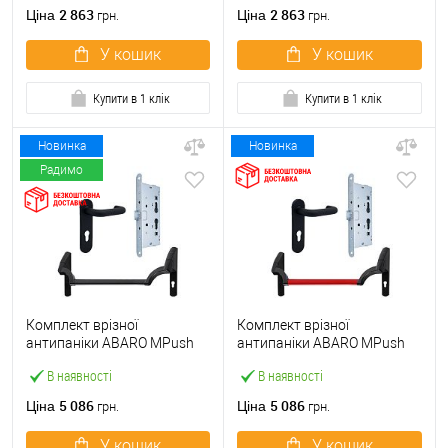
ручкою
2 863
2 863
Ціна
Ціна
грн.
грн.
У кошик
У кошик
Купити в 1 клік
Купити в 1 клік
Новинка
Новинка
Радимо
Комплект врізної
Комплект врізної
антипаніки ABARO МPush
антипаніки ABARO МPush
Strong Black 72мм 1000 мм
Strong Red 72мм 1000 мм
В наявності
В наявності
чорний із замком та ручкою
червоний із замком та
ручкою
5 086
5 086
Ціна
Ціна
грн.
грн.
У кошик
У кошик