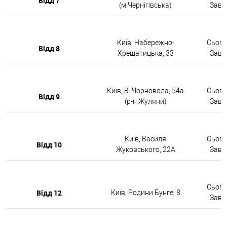
Відд 7
(м.Чернігівська)
Завтр
Київ, Набережно-
Сьогод
Відд 8
Хрещатицька, 33
Завтр
Київ, В. Чорновола, 54а
Сьогод
Відд 9
(р-н Жуляни)
Завтр
Київ, Василя
Сьогод
Відд 10
Жуковського, 22А
Завтр
Сьогод
Відд 12
Київ, Родини Бунге, 8
Завтр