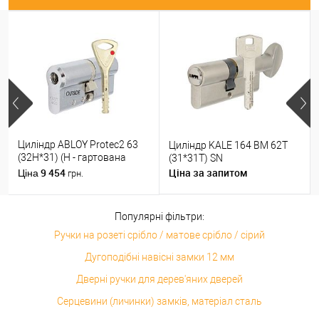
Циліндр ABLOY Protec2 63
Циліндр KALE 164 BM 62T
(32H*31) (H - гартована
(31*31T) SN
сторона) хром полірований
9 454
Ціна за запитом
Ціна
грн.
Популярні фільтри:
Ручки на розеті срібло / матове срібло / сірий
Дугоподібні навісні замки 12 мм
Дверні ручки для дерев'яних дверей
Серцевини (личинки) замків, матеріал сталь