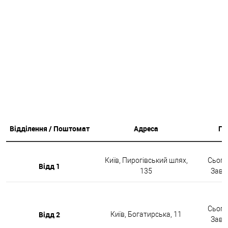
Відділення / Поштомат
Адреса
Гр
Київ, Пирогівський шлях,
Сьогод
Відд 1
135
Завтр
Сьогод
Відд 2
Київ, Богатирська, 11
Завтр