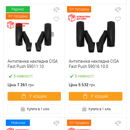
Радимо
Хіт продажу
Хіт продажу
Антипаніка накладна CISA
Антипаніка накладна CISA
Fast Push 59011.10
Fast Push 59016.10.0
модульна з язичком без
модульна без язичка без
В наявності
В наявності
штанги
штанги
7 261
5 532
Ціна
Ціна
грн.
грн.
У кошик
У кошик
Купити в 1 клік
Купити в 1 клік
Новинка
Хіт продажу