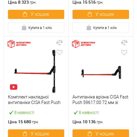
8 323
15 516
Ціна
Ціна
грн.
грн.
У кошик
У кошик
Купити в 1 клік
Купити в 1 клік
Комплект накладної
Антипаніка врізна CISA Fast
антипаніки CISA Fast Push
Push 59617.00 72 мм зі
59011.10 1200 мм 2/3-
штангою 1200 мм червона
В наявності
В наявності
точковий вверх-вниз
червона
15 680
10 136
Ціна
Ціна
грн.
грн.
У кошик
У кошик