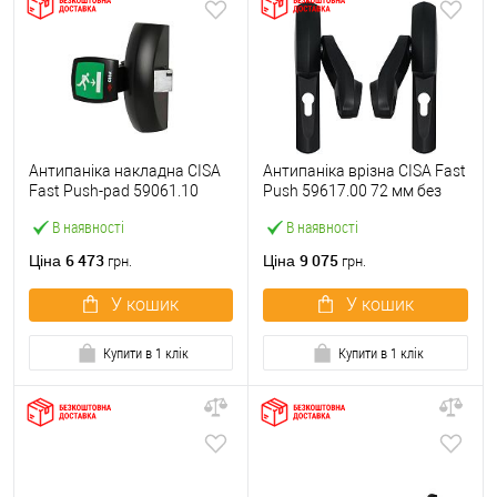
Антипаніка накладна CISA
Антипаніка врізна CISA Fast
Fast Push-pad 59061.10
Push 59617.00 72 мм без
модульна з язичком
штанги
В наявності
В наявності
6 473
9 075
Ціна
Ціна
грн.
грн.
У кошик
У кошик
Купити в 1 клік
Купити в 1 клік