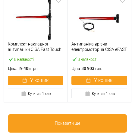
Комплект накладної
Антипаніка врізна
антипаніки CISA Fast Touch
електромоторна CISA eFAST
59811.10 1200 мм 2/3-
59751.00 1200 мм червона
В наявності
В наявності
точковий вверх-вниз
червона
19 405
30 903
Ціна
Ціна
грн.
грн.
У кошик
У кошик
Купити в 1 клік
Купити в 1 клік
Показати ще