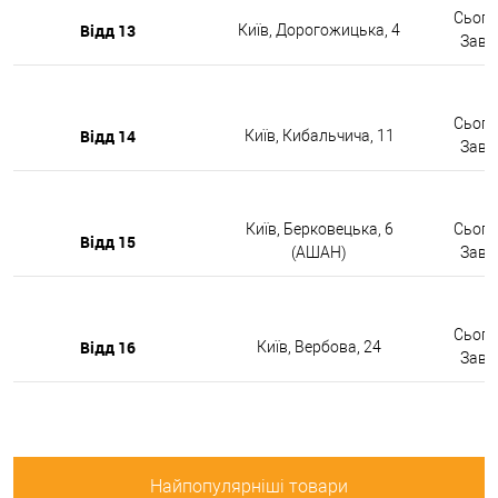
Сьогод
Відд 13
Київ, Дорогожицька, 4
Завтр
Сьогод
Відд 14
Київ, Кибальчича, 11
Завтр
Київ, Берковецька, 6
Сьогод
Відд 15
(АШАН)
Завтр
Сьогод
Відд 16
Київ, Вербова, 24
Завтр
Найпопулярніші товари