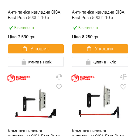
Антипаніка накладна CISA
Антипаніка накладна CISA
Fast Push 59001.10 з
Fast Push 59001.10 з
язичком зі штангою 900 мм
язичком зі штангою 1500
В наявності
В наявності
червона
мм червона
7 530
8 250
Ціна
Ціна
грн.
грн.
У кошик
У кошик
Купити в 1 клік
Купити в 1 клік
Комплект врізної
Комплект врізної