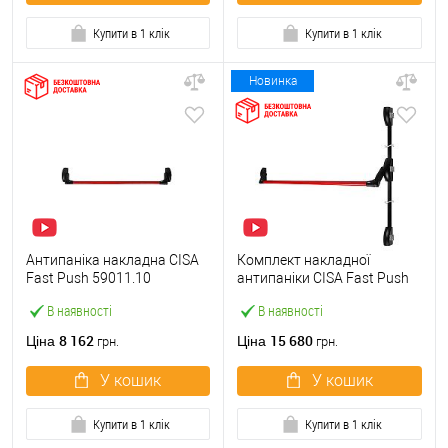
Купити в 1 клік
Купити в 1 клік
Новинка
Антипаніка накладна CISA
Комплект накладної
Fast Push 59011.10
антипаніки CISA Fast Push
модульна з язичком зі
59011.10 1200 мм 2/3-
В наявності
В наявності
штангою 900 мм червона
точковий вбік червона
8 162
15 680
Ціна
Ціна
грн.
грн.
У кошик
У кошик
Купити в 1 клік
Купити в 1 клік