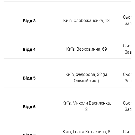
Сьогод
Відд 3
Київ, Слобожанська, 13
Завтр
Сьогод
Відд 4
Київ, Верховинна, 69
Завтр
Київ, Федорова, 32 (м.
Сьогод
Відд 5
Олімпійська)
Завтр
Київ, Миколи Василенка,
Сьогод
Відд 6
2
Завтр
Київ, Гната Хоткевича, 8
Сьогод