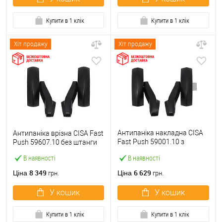
Купити в 1 клік
Купити в 1 клік
Хіт продажу
Хіт продажу
Антипаніка накладна CISA
Антипаніка врізна CISA Fast
Fast Push 59001.10 з
Push 59607.10 без штанги
язичком без штанги
В наявності
В наявності
8 349
6 629
Ціна
Ціна
грн.
грн.
У кошик
У кошик
Купити в 1 клік
Купити в 1 клік