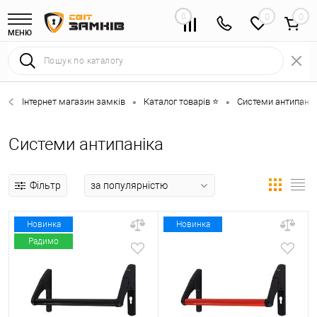
0
0
МЕНЮ
Інтернет магазин замків
Каталог товарів ⭐
Системи антипанік
•
•
Системи антипаніка
Фільтр
Новинка
Новинка
Радимо