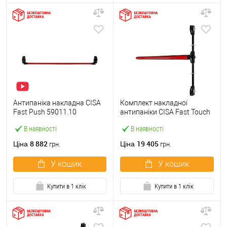
Антипаніка накладна CISA
Комплект накладної
Fast Push 59011.10
антипаніки CISA Fast Touch
модульна з язичком зі
59811.10 1200 мм 2/3-
В наявності
В наявності
штангою 1500 мм червона
точковий вбік червона
8 882
19 405
Ціна
Ціна
грн.
грн.
У кошик
У кошик
Купити в 1 клік
Купити в 1 клік