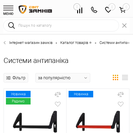
0
0
МЕНЮ
Інтернет магазин замків
Каталог товарів ⭐
Системи антипанік
•
•
Системи антипаніка
Фільтр
Новинка
Новинка
Радимо