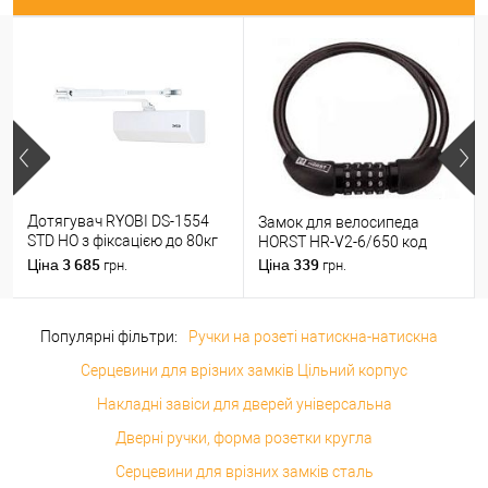
Дотягувач RYOBI DS-1554
Замок для велосипеда
STD HO з фіксацією до 80кг
HORST HR-V2-6/650 код
Білий
3 685
339
Ціна
Ціна
грн.
грн.
Популярні фільтри:
Ручки на розеті натискна-натискна
Серцевини для врізних замків Цільний корпус
Накладні завіси для дверей універсальна
Дверні ручки, форма розетки кругла
Серцевини для врізних замків сталь