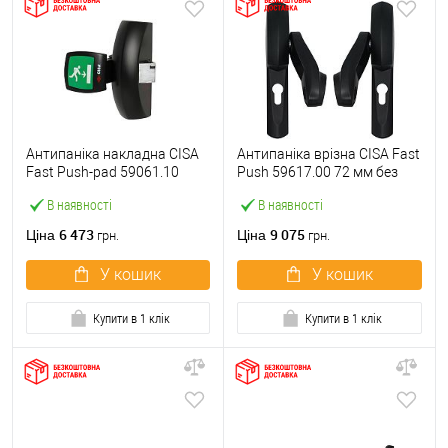
Антипаніка накладна CISA
Антипаніка врізна CISA Fast
Fast Push-pad 59061.10
Push 59617.00 72 мм без
модульна з язичком
штанги
В наявності
В наявності
6 473
9 075
Ціна
Ціна
грн.
грн.
У кошик
У кошик
Купити в 1 клік
Купити в 1 клік