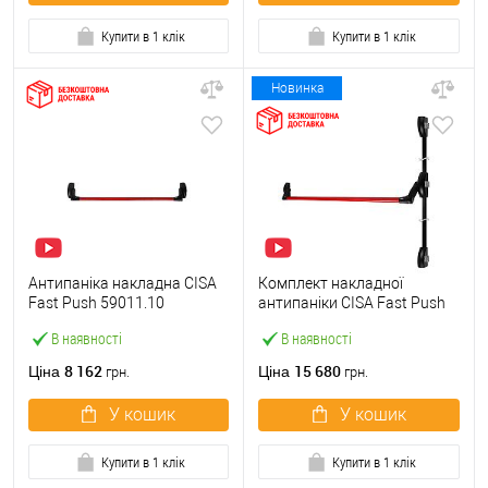
Купити в 1 клік
Купити в 1 клік
Новинка
Антипаніка накладна CISA
Комплект накладної
Fast Push 59011.10
антипаніки CISA Fast Push
модульна з язичком зі
59011.10 1200 мм 2/3-
В наявності
В наявності
штангою 900 мм червона
точковий вбік червона
8 162
15 680
Ціна
Ціна
грн.
грн.
У кошик
У кошик
Купити в 1 клік
Купити в 1 клік