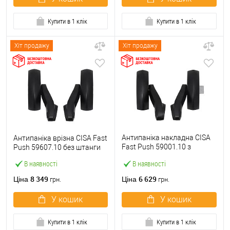
Купити в 1 клік
Купити в 1 клік
Хіт продажу
Хіт продажу
Антипаніка накладна CISA
Антипаніка врізна CISA Fast
Fast Push 59001.10 з
Push 59607.10 без штанги
язичком без штанги
В наявності
В наявності
8 349
6 629
Ціна
Ціна
грн.
грн.
У кошик
У кошик
Купити в 1 клік
Купити в 1 клік