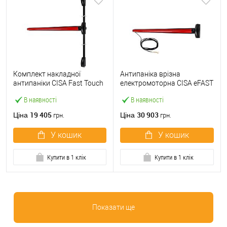
Комплект накладної
Антипаніка врізна
антипаніки CISA Fast Touch
електромоторна CISA eFAST
59811.10 1200 мм 2/3-
59751.00 1200 мм червона
В наявності
В наявності
точковий вверх-вниз
червона
19 405
30 903
Ціна
Ціна
грн.
грн.
У кошик
У кошик
Купити в 1 клік
Купити в 1 клік
Показати ще