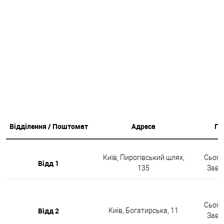
Відділення / Поштомат
Адреса
Гр
Київ, Пирогівський шлях,
Сьогод
Відд 1
135
Завтр
Сьогод
Відд 2
Київ, Богатирська, 11
Завтр