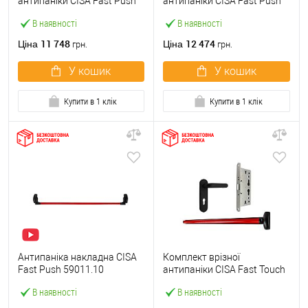
антипаніки CISA Fast Push
антипаніки CISA Fast Push
59607.10 1200 мм червона
59617.10 72мм 1200 мм
В наявності
В наявності
із замком та ручкою
червоний із замком та
ручкою
11 748
12 474
Ціна
Ціна
грн.
грн.
У кошик
У кошик
Купити в 1 клік
Купити в 1 клік
Антипаніка накладна CISA
Комплект врізної
Fast Push 59011.10
антипаніки CISA Fast Touch
модульна з язичком зі
59711.00 1200 мм червона
В наявності
В наявності
штангою 1200 мм червона
із замком та ручкою