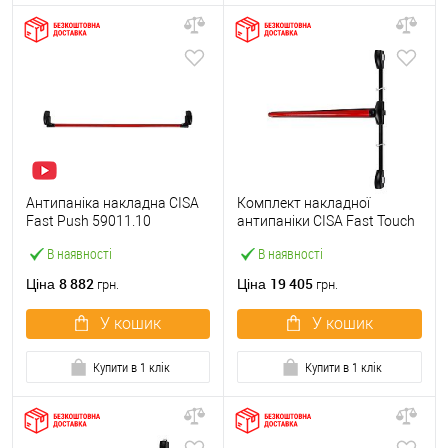
Антипаніка накладна CISA
Комплект накладної
Fast Push 59011.10
антипаніки CISA Fast Touch
модульна з язичком зі
59811.10 1200 мм 2/3-
В наявності
В наявності
штангою 1500 мм червона
точковий вбік червона
8 882
19 405
Ціна
Ціна
грн.
грн.
У кошик
У кошик
Купити в 1 клік
Купити в 1 клік