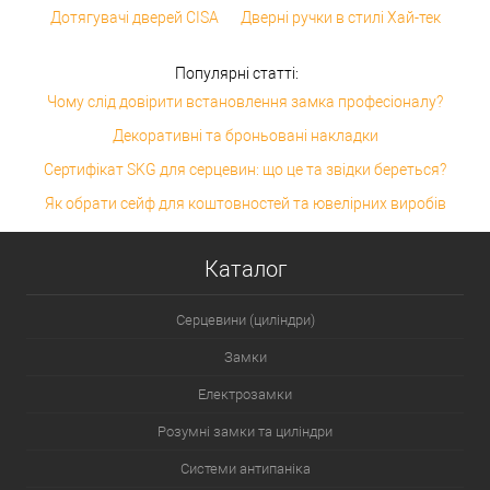
Дотягувачі дверей CISA
Дверні ручки в стилі Хай-тек
Популярні статті:
Чому слід довірити встановлення замка професіоналу?
Декоративні та броньовані накладки
Сертифікат SKG для серцевин: що це та звідки береться?
Як обрати сейф для коштовностей та ювелірних виробів
Каталог
Серцевини (циліндри)
Замки
Електрозамки
Розумні замки та циліндри
Системи антипаніка