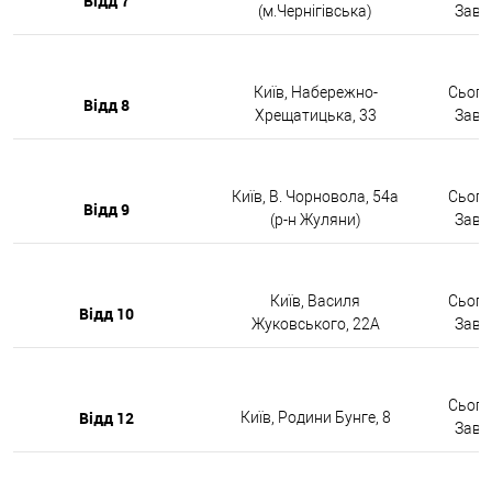
Відд 7
(м.Чернігівська)
Завтр
Київ, Набережно-
Сьогод
Відд 8
Хрещатицька, 33
Завтр
Київ, В. Чорновола, 54а
Сьогод
Відд 9
(р-н Жуляни)
Завтр
Київ, Василя
Сьогод
Відд 10
Жуковського, 22А
Завтр
Сьогод
Відд 12
Київ, Родини Бунге, 8
Завтр