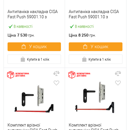
Антипаніка накладна CISA
Антипаніка накладна CISA
Fast Push 59001.10 з
Fast Push 59001.10 з
язичком зі штангою 900 мм
язичком зі штангою 1500
В наявності
В наявності
червона
мм червона
7 530
8 250
Ціна
Ціна
грн.
грн.
У кошик
У кошик
Купити в 1 клік
Купити в 1 клік
Комплект врізної
Комплект врізної