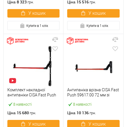
8 323
15 516
Ціна
Ціна
грн.
грн.
У кошик
У кошик
Купити в 1 клік
Купити в 1 клік
Комплект накладної
Антипаніка врізна CISA Fast
антипаніки CISA Fast Push
Push 59617.00 72 мм зі
59011.10 1200 мм 2/3-
штангою 1200 мм червона
В наявності
В наявності
точковий вверх-вниз
червона
15 680
10 136
Ціна
Ціна
грн.
грн.
У кошик
У кошик