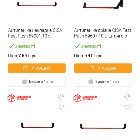
Антипаніка накладна CISA
Антипаніка врізна CISA Fast
Fast Push 59001.10 з
Push 59607.10 зі штангою
язичком зі штангою 1200
1200 мм червона
В наявності
В наявності
мм червона
7 691
9 411
Ціна
Ціна
грн.
грн.
У кошик
У кошик
Купити в 1 клік
Купити в 1 клік