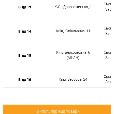
Сьогод
Відд 13
Київ, Дорогожицька, 4
Завтр
Сьогод
Відд 14
Київ, Кибальчича, 11
Завтр
Київ, Берковецька, 6
Сьогод
Відд 15
(АШАН)
Завтр
Сьогод
Відд 16
Київ, Вербова, 24
Завтр
Найпопулярніші товари