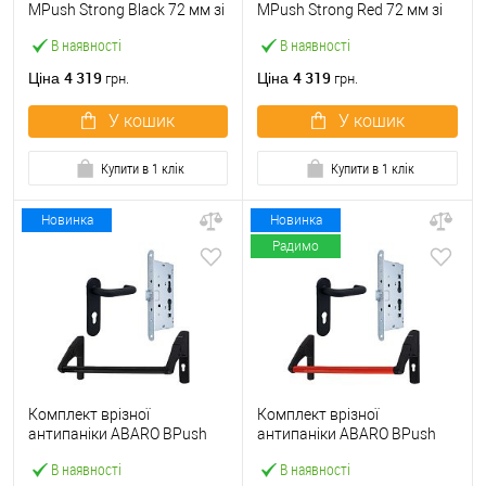
МPush Strong Black 72 мм зі
МPush Strong Red 72 мм зі
штангою 1000 мм чорна
штангою 1000 мм червона
В наявності
В наявності
4 319
4 319
Ціна
Ціна
грн.
грн.
У кошик
У кошик
Купити в 1 клік
Купити в 1 клік
Новинка
Новинка
Радимо
Комплект врізної
Комплект врізної
антипаніки ABARO BPush
антипаніки ABARO BPush
Eco Black 72мм 1000 мм
Eco Red 72мм 1000 мм
В наявності
В наявності
чорний із замком та ручкою
червоний із замком та