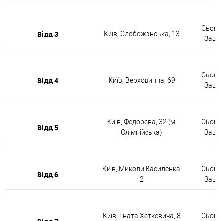
Сьогод
Відд 3
Київ, Слобожанська, 13
Завтр
Сьогод
Відд 4
Київ, Верховинна, 69
Завтр
Київ, Федорова, 32 (м.
Сьогод
Відд 5
Олімпійська)
Завтр
Київ, Миколи Василенка,
Сьогод
Відд 6
2
Завтр
Київ, Гната Хоткевича, 8
Сьогод