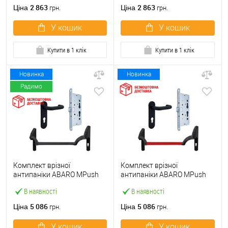
ручкою
2 863
2 863
Ціна
Ціна
грн.
грн.
У кошик
У кошик
Купити в 1 клік
Купити в 1 клік
Новинка
Новинка
Радимо
Комплект врізної
Комплект врізної
антипаніки ABARO МPush
антипаніки ABARO МPush
Strong Black 72мм 1000 мм
Strong Red 72мм 1000 мм
В наявності
В наявності
чорний із замком та ручкою
червоний із замком та
ручкою
5 086
5 086
Ціна
Ціна
грн.
грн.
У кошик
У кошик