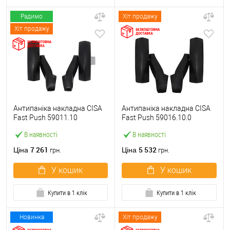
Радимо
Хіт продажу
Хіт продажу
Антипаніка накладна CISA
Антипаніка накладна CISA
Fast Push 59011.10
Fast Push 59016.10.0
модульна з язичком без
модульна без язичка без
В наявності
В наявності
штанги
штанги
7 261
5 532
Ціна
Ціна
грн.
грн.
У кошик
У кошик
Купити в 1 клік
Купити в 1 клік
Новинка
Хіт продажу