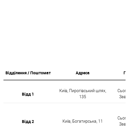
Відділення / Поштомат
Адреса
Гр
Київ, Пирогівський шлях,
Сьогод
Відд 1
135
Завтр
Сьогод
Відд 2
Київ, Богатирська, 11
Завтр