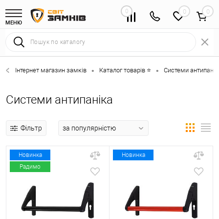
0
0
МЕНЮ
Інтернет магазин замків
Каталог товарів ⭐
Системи антипанік
•
•
Системи антипаніка
Фільтр
Новинка
Новинка
Радимо