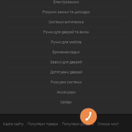
Електрозамки
Розумні замки та циліндри
Системи антипаніка
Ручки для дверей та вікон
Ручки для меблів
Броненакладки
Завіси для дверей
Дотягувачі дверей
Розсувні системи
Аксесуари
Сейфи
Карта сайту
Популярні товари
Популярні розділи
Список міст