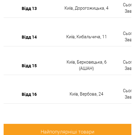
Сьогод
Відд 13
Київ, Дорогожицька, 4
Завтр
Сьогод
Відд 14
Київ, Кибальчича, 11
Завтр
Київ, Берковецька, 6
Сьогод
Відд 15
(АШАН)
Завтр
Сьогод
Відд 16
Київ, Вербова, 24
Завтр
Найпопулярніші товари