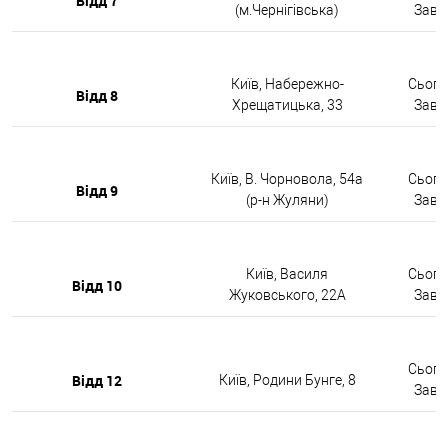
Відд 7
(м.Чернігівська)
Завтр
Київ, Набережно-
Сьогод
Відд 8
Хрещатицька, 33
Завтр
Київ, В. Чорновола, 54а
Сьогод
Відд 9
(р-н Жуляни)
Завтр
Київ, Василя
Сьогод
Відд 10
Жуковського, 22А
Завтр
Сьогод
Відд 12
Київ, Родини Бунге, 8
Завтр