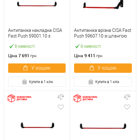
Антипаніка накладна CISA
Антипаніка врізна CISA Fast
Fast Push 59001.10 з
Push 59607.10 зі штангою
язичком зі штангою 1200
1200 мм червона
В наявності
В наявності
мм червона
7 691
9 411
Ціна
Ціна
грн.
грн.
У кошик
У кошик
Купити в 1 клік
Купити в 1 клік