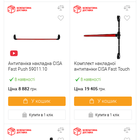
Антипаніка накладна CISA
Комплект накладної
Fast Push 59011.10
антипаніки CISA Fast Touch
модульна з язичком зі
59811.10 1200 мм 2/3-
В наявності
В наявності
штангою 1500 мм червона
точковий вбік червона
8 882
19 405
Ціна
Ціна
грн.
грн.
У кошик
У кошик
Купити в 1 клік
Купити в 1 клік