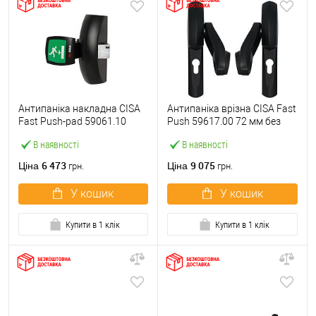
Антипаніка накладна CISA
Антипаніка врізна CISA Fast
Fast Push-pad 59061.10
Push 59617.00 72 мм без
модульна з язичком
штанги
В наявності
В наявності
6 473
9 075
Ціна
Ціна
грн.
грн.
У кошик
У кошик
Купити в 1 клік
Купити в 1 клік