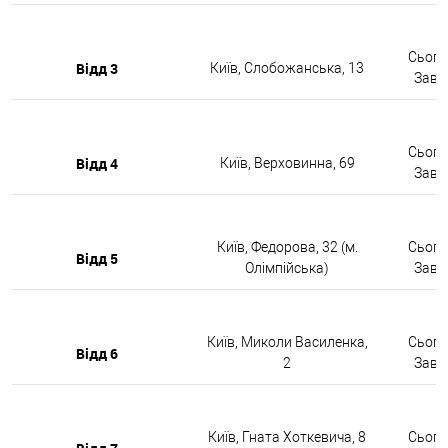
Сьогод
Відд 3
Київ, Слобожанська, 13
Завтр
Сьогод
Відд 4
Київ, Верховинна, 69
Завтр
Київ, Федорова, 32 (м.
Сьогод
Відд 5
Олімпійська)
Завтр
Київ, Миколи Василенка,
Сьогод
Відд 6
2
Завтр
Київ, Гната Хоткевича, 8
Сьогод