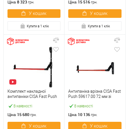
8 323
15 516
Ціна
Ціна
грн.
грн.
У кошик
У кошик
Купити в 1 клік
Купити в 1 клік
Комплект накладної
Антипаніка врізна CISA Fast
антипаніки CISA Fast Push
Push 59617.00 72 мм зі
59011.10 1200 мм 2/3-
штангою 1200 мм червона
В наявності
В наявності
точковий вверх-вниз
червона
15 680
10 136
Ціна
Ціна
грн.
грн.
У кошик
У кошик