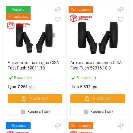
Радимо
Хіт продажу
Хіт продажу
Антипаніка накладна CISA
Антипаніка накладна CISA
Fast Push 59011.10
Fast Push 59016.10.0
модульна з язичком без
модульна без язичка без
В наявності
В наявності
штанги
штанги
7 261
5 532
Ціна
Ціна
грн.
грн.
У кошик
У кошик
Купити в 1 клік
Купити в 1 клік
Новинка
Хіт продажу