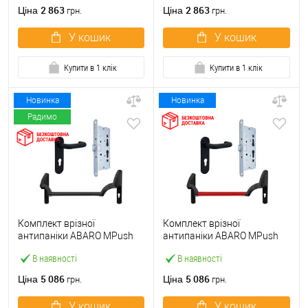
ручкою
2 863
2 863
Ціна
Ціна
грн.
грн.
У кошик
У кошик
Купити в 1 клік
Купити в 1 клік
Новинка
Новинка
Радимо
Комплект врізної
Комплект врізної
антипаніки ABARO МPush
антипаніки ABARO МPush
Strong Black 72мм 1000 мм
Strong Red 72мм 1000 мм
В наявності
В наявності
чорний із замком та ручкою
червоний із замком та
ручкою
5 086
5 086
Ціна
Ціна
грн.
грн.
У кошик
У кошик