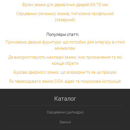
Врізні замки для дерев'яних дверей 60/70 мм
Серцевини (личинки) замків, тип ключа профільний
(лазерний)
Популярні статті:
Прихована дверна фурнітура: що потрібно для інтер'єру в стилі
мінімалізм
Де використовують накладні замки, їхнє призначення та які
краще обрати
Будова дверного замка: що всередині та як це працює
Як перекодувати замок CISA: відео та покрокова інструкція
Каталог
Серцевини (циліндри)
Замки