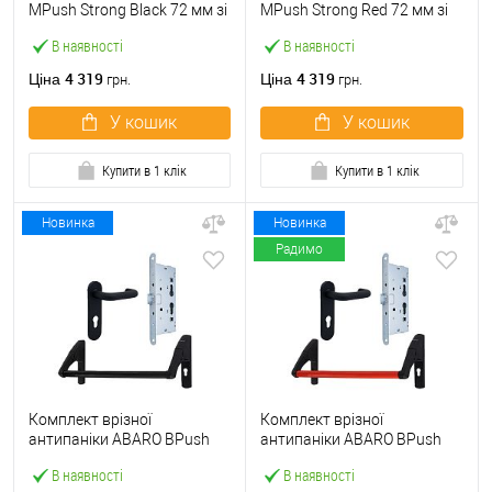
МPush Strong Black 72 мм зі
МPush Strong Red 72 мм зі
штангою 1000 мм чорна
штангою 1000 мм червона
В наявності
В наявності
4 319
4 319
Ціна
Ціна
грн.
грн.
У кошик
У кошик
Купити в 1 клік
Купити в 1 клік
Новинка
Новинка
Радимо
Комплект врізної
Комплект врізної
антипаніки ABARO BPush
антипаніки ABARO BPush
Eco Black 72мм 1000 мм
Eco Red 72мм 1000 мм
В наявності
В наявності
чорний із замком та ручкою
червоний із замком та