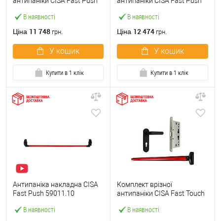
антипаніки CISA Fast Push
антипаніки CISA Fast Push
59607.10 1200 мм червона
59617.10 72мм 1200 мм
В наявності
В наявності
із замком та ручкою
червоний із замком та
ручкою
11 748
12 474
Ціна
Ціна
грн.
грн.
У кошик
У кошик
Купити в 1 клік
Купити в 1 клік
Антипаніка накладна CISA
Комплект врізної
Fast Push 59011.10
антипаніки CISA Fast Touch
модульна з язичком зі
59711.00 1200 мм червона
В наявності
В наявності
штангою 1200 мм червона
із замком та ручкою