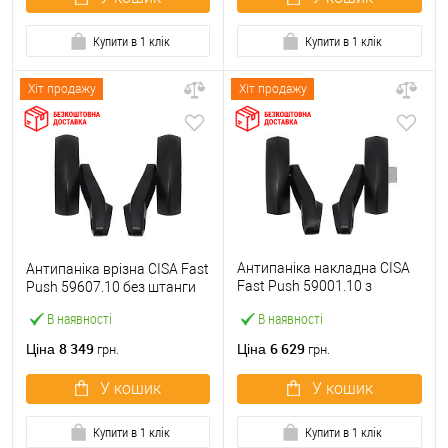
Купити в 1 клік
Купити в 1 клік
Хіт продажу
Хіт продажу
Антипаніка накладна CISA
Антипаніка врізна CISA Fast
Fast Push 59001.10 з
Push 59607.10 без штанги
язичком без штанги
В наявності
В наявності
8 349
6 629
Ціна
Ціна
грн.
грн.
У кошик
У кошик
Купити в 1 клік
Купити в 1 клік