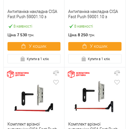
Антипаніка накладна CISA
Антипаніка накладна CISA
Fast Push 59001.10 з
Fast Push 59001.10 з
язичком зі штангою 900 мм
язичком зі штангою 1500
В наявності
В наявності
червона
мм червона
7 530
8 250
Ціна
Ціна
грн.
грн.
У кошик
У кошик
Купити в 1 клік
Купити в 1 клік
Комплект врізної
Комплект врізної