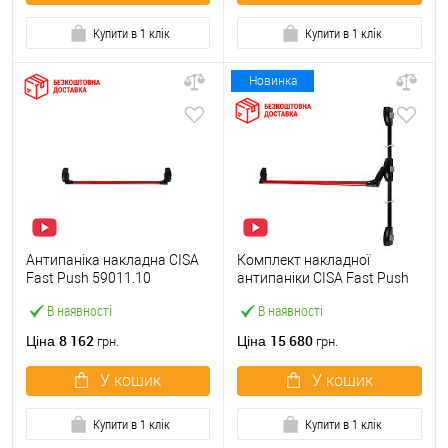
Купити в 1 клік
Купити в 1 клік
Новинка
Антипаніка накладна CISA
Комплект накладної
Fast Push 59011.10
антипаніки CISA Fast Push
модульна з язичком зі
59011.10 1200 мм 2/3-
В наявності
В наявності
штангою 900 мм червона
точковий вбік червона
8 162
15 680
Ціна
Ціна
грн.
грн.
У кошик
У кошик
Купити в 1 клік
Купити в 1 клік