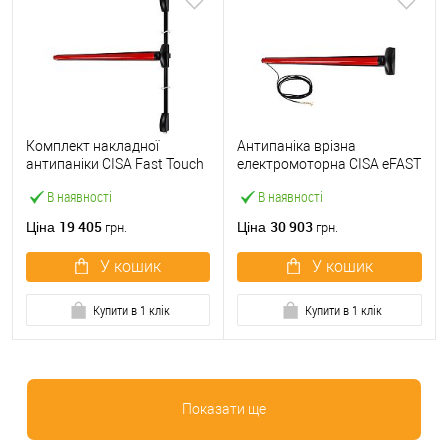
Комплект накладної
Антипаніка врізна
антипаніки CISA Fast Touch
електромоторна CISA eFAST
59811.10 1200 мм 2/3-
59751.00 1200 мм червона
В наявності
В наявності
точковий вверх-вниз
червона
19 405
30 903
Ціна
Ціна
грн.
грн.
У кошик
У кошик
Купити в 1 клік
Купити в 1 клік
Показати ще