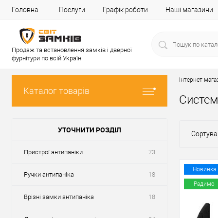
Головна
Послуги
Графік роботи
Наші магазини
Продаж та встановлення замків і дверної
фурнітури по всій Україні
Інтернет мага
Каталог товарів
Систем
УТОЧНИТИ РОЗДІЛ
Сортува
Пристрої антипаніки
73
Новинка
Ручки антипаніка
18
Радимо
Врізні замки антипаніка
18