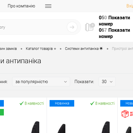
Про компанію
Вхі
0
5
0
Показати
номер
0
6
7
Показати
номер
•
•
•
зин замків
Каталог товарів ⭐
Системи антипаніка 🌟
Пристрої ант
и антипаніка
ння:
Показати:
В наявності
В наявності
Новинка
Нов