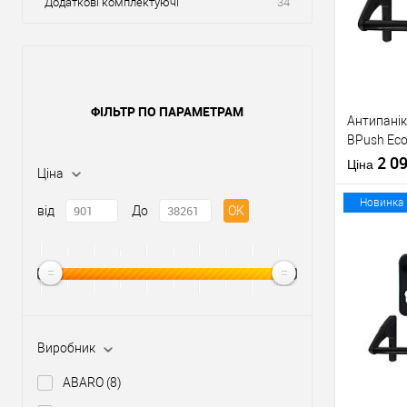
Додаткові комплектуючі
34
ФІЛЬТР ПО ПАРАМЕТРАМ
Антипанік
BPush Eco
штангою 
2 0
Ціна
Ціна
Новинка
від
До
OK
Купити
У о
Виробник
Виробник
ABARO
(8)