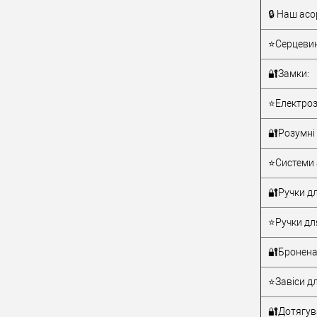
🔒 Наш асо
Тип товару
⭐Серцевин
🔐Замки:
⭐Електроз
🔐Розумні 
Матеріал д
⭐Системи 
Країна вир
Статус (гур
🔐Ручки дл
⭐Ручки дл
🔐Бронена
⭐Завіси дл
🔐Дотягува