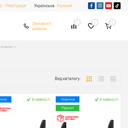
д
Реєстрація
Українська
Русский
0
0
0
Замовити
дзвінок
ипаніки ⚡️
Вид каталогу:
В наявності
В наявності
инка
Новинка
Радимо