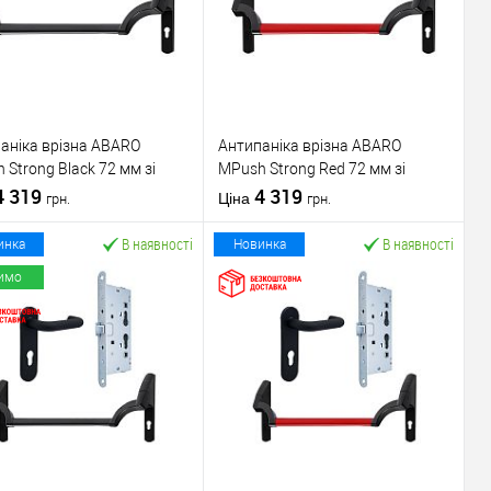
аніка врізна ABARO
Антипаніка врізна ABARO
 Strong Black 72 мм зі
МPush Strong Red 72 мм зі
ою 1000 мм чорна
4 319
штангою 1000 мм червона
4 319
Ціна
грн.
грн.
В наявності
В наявності
инка
Новинка
имо
У кошик
У кошик
упити в 1 клік
До
Купити в 1 клік
До
порівняння
порівняння
У обране
У обране
ник
ABARO
Виробник
ABARO
Механізм врізної
Механізм врізної