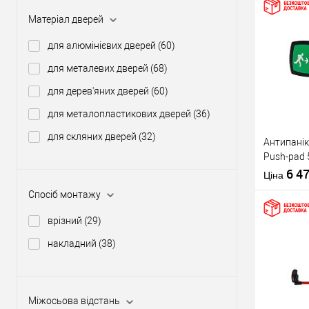
Матеріал дверей
Купити
для алюмінієвих дверей
(60)
для металевих дверей
(68)
У о
для дерев'яних дверей
(60)
для металопластикових дверей
(36)
Виробник
для скляних дверей
(32)
Антипанік
Тип товару
Push-pad 
язичком
6 4
Ціна
Спосіб монтажу
врізний
(29)
накладний
(38)
Матеріал д
Купити
Країна вир
Статус (гур
Міжосьова відстань
У о