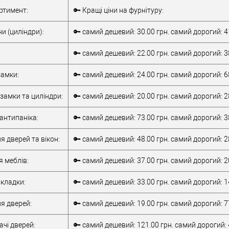
Комплект
Внутрішня ручка
ртимент:
🔑 Кращі ціни на фурнітуру:
накладної
Тип товару
антипаніка
антипаніки
для металевих
и (циліндри):
🔑 самий дешевий: 30.00 грн. самий дорогий: 4
для алюмінієвих
дверей
/
для
дверей
/
для
дерев'яних дверей
🔑 самий дешевий: 22.00 грн. самий дорогий: 3
металевих дверей
/
для алюмінієвих
/
для дерев'яних
Матеріал дверей
дверей
амки:
🔑 самий дешевий: 24.00 грн. самий дорогий: 6
дверей
/
для
Країна виробник
Італія
металопластикових
Робоча
замки та циліндри:
🔑 самий дешевий: 20.00 грн. самий дорогий: 2
дверей
/
для
температура
-10 +55°C
верей
скляних дверей
антипаніка:
🔑 самий дешевий: 73.00 грн. самий дорогий: 3
обник
Італія
т)
2Очікується
я дверей та вікон:
🔑 самий дешевий: 48.00 грн. самий дорогий: 2
я меблів:
🔑 самий дешевий: 37.00 грн. самий дорогий: 2
кладки:
🔑 самий дешевий: 33.00 грн. самий дорогий: 1
я дверей:
🔑 самий дешевий: 19.00 грн. самий дорогий: 7
чі дверей:
🔑 самий дешевий: 121.00 грн. самий дорогий: 