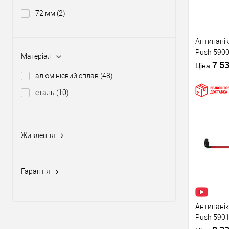
72 мм
(2)
Виробник
Антипанік
Push 5900
Тип товару
Матеріал
штангою 
7 5
Ціна
алюмінієвий сплав
(48)
сталь
(10)
Купити
Живлення
Матеріал д
12-24V DC, 12-20V AC
(5)
Країна вир
У о
Статус (гур
Гарантія
1 рік
(10)
Виробник
2 роки
(58)
Антипанік
Push 5901
Тип товару
язичком з