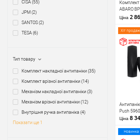
CISA
(55)
Комплект 
Тип товару
ABARO BP
JPM
(2)
1000 мм ч
2 8
Матеріал д
Ціна
ручкою
SANTOS
(2)
Країна вир
Міжосьова
Хіт продаж
TESA
(6)
відстань
Купити
Тип товару
Комплект накладної антипаніки
(35)
У о
Комплект врізної антипаніки
(14)
Механізм накладної антипаніки
(3)
Виробник
Механізм врізної антипаніки
(12)
Антипанік
Тип товару
Push 5960
Внутрішня ручка антипаніка
(4)
8 3
Матеріал д
Ціна
Показати ще 1
Країна вир
Статус (гур
Новинка