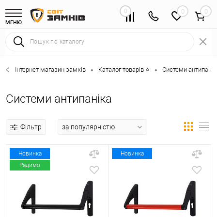
0
0
МЕНЮ
Інтернет магазин замків
Каталог товарів ⭐
Системи антипанік
•
•
Системи антипаніка
Фільтр
Новинка
Новинка
Радимо