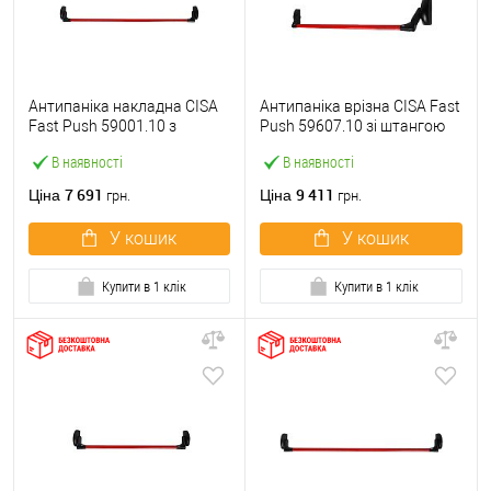
Антипаніка накладна CISA
Антипаніка врізна CISA Fast
Fast Push 59001.10 з
Push 59607.10 зі штангою
язичком зі штангою 1200
1200 мм червона
В наявності
В наявності
мм червона
7 691
9 411
Ціна
Ціна
грн.
грн.
У кошик
У кошик
Купити в 1 клік
Купити в 1 клік