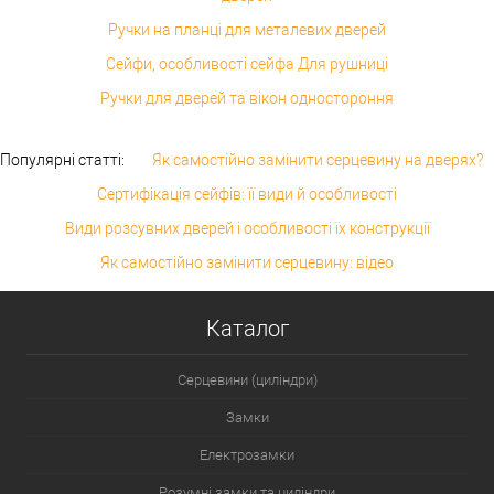
Ручки на планці для металевих дверей
Сейфи, особливості сейфа Для рушниці
Ручки для дверей та вікон одностороння
Популярні статті:
Як самостійно замінити серцевину на дверях?
Сертифікація сейфів: її види й особливості
Види розсувних дверей і особливості їх конструкції
Як самостійно замінити серцевину: відео
Каталог
Серцевини (циліндри)
Замки
Електрозамки
Розумні замки та циліндри