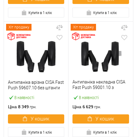
Купити в 1 клік
Купити в 1 клік
Хіт продажу
Хіт продажу
Антипаніка накладна CISA
Антипаніка врізна CISA Fast
Fast Push 59001.10 з
Push 59607.10 без штанги
язичком без штанги
В наявності
В наявності
8 349
6 629
Ціна
Ціна
грн.
грн.
У кошик
У кошик
Купити в 1 клік
Купити в 1 клік