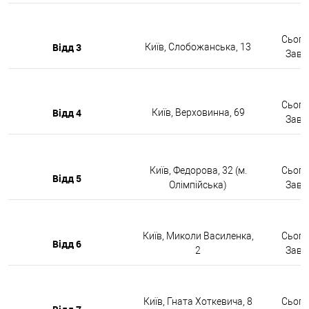
Сьогод
Відд 3
Київ, Слобожанська, 13
Завтр
Сьогод
Відд 4
Київ, Верховинна, 69
Завтр
Київ, Федорова, 32 (м.
Сьогод
Відд 5
Олімпійська)
Завтр
Київ, Миколи Василенка,
Сьогод
Відд 6
2
Завтр
Київ, Гната Хоткевича, 8
Сьогод