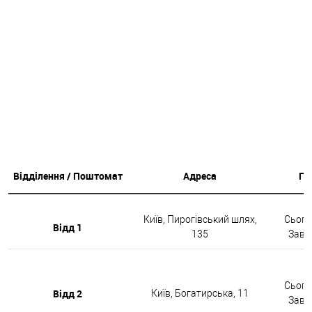
Відділення / Поштомат
Адреса
Гр
Київ, Пирогівський шлях,
Сьогод
Відд 1
135
Завтр
Сьогод
Відд 2
Київ, Богатирська, 11
Завтр