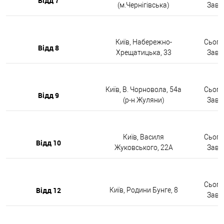
Відд 7
(м.Чернігівська)
Завтр
Київ, Набережно-
Сьогод
Відд 8
Хрещатицька, 33
Завтр
Київ, В. Чорновола, 54а
Сьогод
Відд 9
(р-н Жуляни)
Завтр
Київ, Василя
Сьогод
Відд 10
Жуковського, 22А
Завтр
Сьогод
Відд 12
Київ, Родини Бунге, 8
Завтр