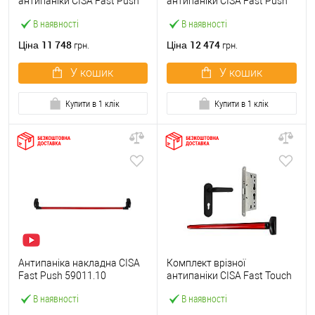
антипаніки CISA Fast Push
антипаніки CISA Fast Push
59607.10 1200 мм червона
59617.10 72мм 1200 мм
В наявності
В наявності
із замком та ручкою
червоний із замком та
ручкою
11 748
12 474
Ціна
Ціна
грн.
грн.
У кошик
У кошик
Купити в 1 клік
Купити в 1 клік
Антипаніка накладна CISA
Комплект врізної
Fast Push 59011.10
антипаніки CISA Fast Touch
модульна з язичком зі
59711.00 1200 мм червона
В наявності
В наявності
штангою 1200 мм червона
із замком та ручкою