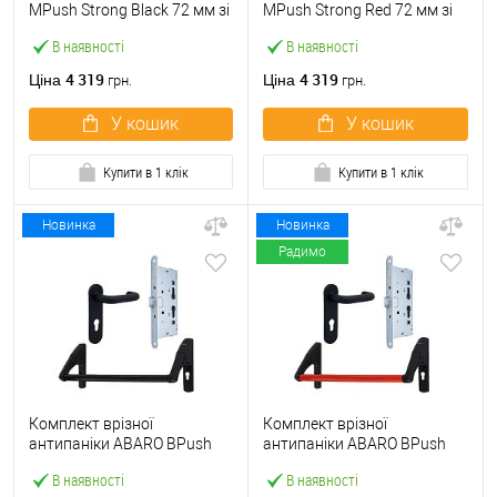
МPush Strong Black 72 мм зі
МPush Strong Red 72 мм зі
штангою 1000 мм чорна
штангою 1000 мм червона
В наявності
В наявності
4 319
4 319
Ціна
Ціна
грн.
грн.
У кошик
У кошик
Купити в 1 клік
Купити в 1 клік
Новинка
Новинка
Радимо
Комплект врізної
Комплект врізної
антипаніки ABARO BPush
антипаніки ABARO BPush
Eco Black 72мм 1000 мм
Eco Red 72мм 1000 мм
В наявності
В наявності
чорний із замком та ручкою
червоний із замком та