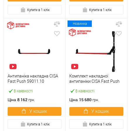
Купити в 1 клік
Купити в 1 клік
Новинка
Антипаніка накладна CISA
Комплект накладної
Fast Push 59011.10
антипаніки CISA Fast Push
модульна з язичком зі
59011.10 1200 мм 2/3-
В наявності
В наявності
штангою 900 мм червона
точковий вбік червона
8 162
15 680
Ціна
Ціна
грн.
грн.
У кошик
У кошик
Купити в 1 клік
Купити в 1 клік