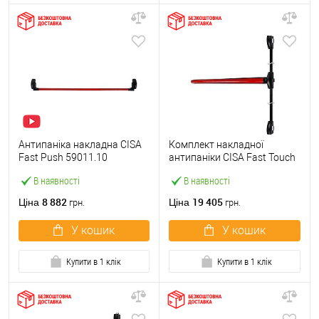
Антипаніка накладна CISA
Комплект накладної
Fast Push 59011.10
антипаніки CISA Fast Touch
модульна з язичком зі
59811.10 1200 мм 2/3-
В наявності
В наявності
штангою 1500 мм червона
точковий вбік червона
8 882
19 405
Ціна
Ціна
грн.
грн.
У кошик
У кошик
Купити в 1 клік
Купити в 1 клік