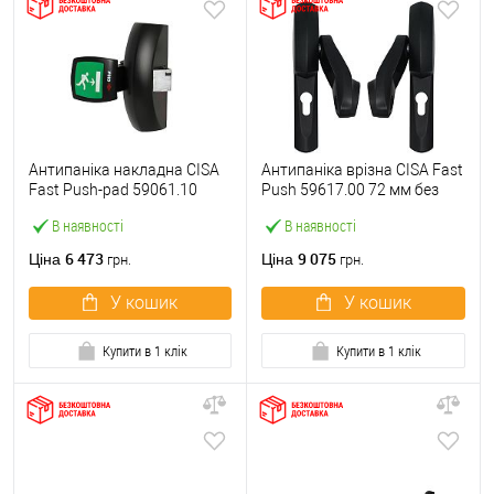
Антипаніка накладна CISA
Антипаніка врізна CISA Fast
Fast Push-pad 59061.10
Push 59617.00 72 мм без
модульна з язичком
штанги
В наявності
В наявності
6 473
9 075
Ціна
Ціна
грн.
грн.
У кошик
У кошик
Купити в 1 клік
Купити в 1 клік