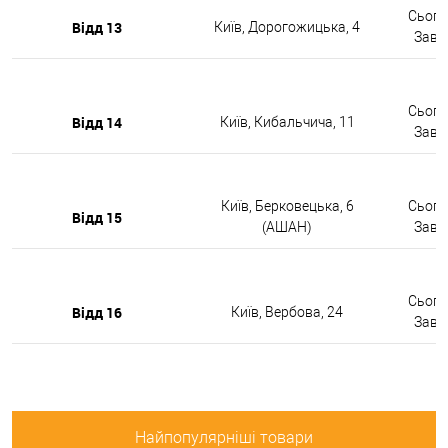
Сьогод
Відд 13
Київ, Дорогожицька, 4
Завтр
Сьогод
Відд 14
Київ, Кибальчича, 11
Завтр
Київ, Берковецька, 6
Сьогод
Відд 15
(АШАН)
Завтр
Сьогод
Відд 16
Київ, Вербова, 24
Завтр
Найпопулярніші товари