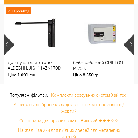
Хіт продажу
Дотягувач для хвіртки
Сейф меблевий GRIFFON
ALDEGHI LUIGI 114ZN170D
M.25.K
правий ZN чорний цинк
1 091
8 550
Ціна
Ціна
грн.
грн.
Популярні фільтри:
Комплекти розсувних систем Хай-тек
Аксесуари до броненакладок золото / матове золото /
жовтий
Серцевини для врізних замків Високий ★★★☆☆
Накладні замки для вхідних дверей для металевих
дверей