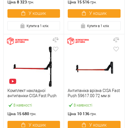
8 323
15 516
Ціна
Ціна
грн.
грн.
У кошик
У кошик
Купити в 1 клік
Купити в 1 клік
Комплект накладної
Антипаніка врізна CISA Fast
антипаніки CISA Fast Push
Push 59617.00 72 мм зі
59011.10 1200 мм 2/3-
штангою 1200 мм червона
В наявності
В наявності
точковий вверх-вниз
червона
15 680
10 136
Ціна
Ціна
грн.
грн.
У кошик
У кошик