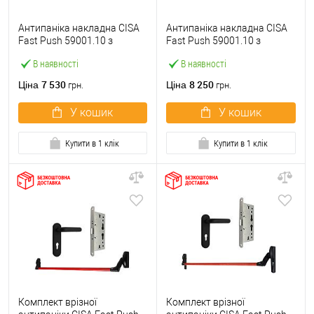
Антипаніка накладна CISA
Антипаніка накладна CISA
Fast Push 59001.10 з
Fast Push 59001.10 з
язичком зі штангою 900 мм
язичком зі штангою 1500
В наявності
В наявності
червона
мм червона
7 530
8 250
Ціна
Ціна
грн.
грн.
У кошик
У кошик
Купити в 1 клік
Купити в 1 клік
Комплект врізної
Комплект врізної