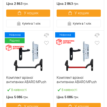
ручкою
2 863
2 863
Ціна
Ціна
грн.
грн.
У кошик
У кошик
Купити в 1 клік
Купити в 1 клік
Новинка
Новинка
Радимо
Комплект врізної
Комплект врізної
антипаніки ABARO МPush
антипаніки ABARO МPush
Strong Black 72мм 1000 мм
Strong Red 72мм 1000 мм
В наявності
В наявності
чорний із замком та ручкою
червоний із замком та
ручкою
5 086
5 086
Ціна
Ціна
грн.
грн.
У кошик
У кошик