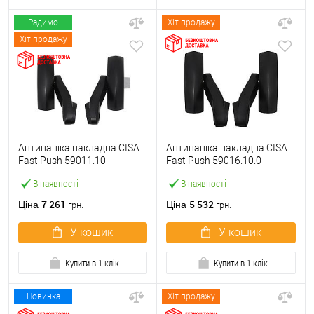
Радимо
Хіт продажу
Хіт продажу
Антипаніка накладна CISA
Антипаніка накладна CISA
Fast Push 59011.10
Fast Push 59016.10.0
модульна з язичком без
модульна без язичка без
В наявності
В наявності
штанги
штанги
7 261
5 532
Ціна
Ціна
грн.
грн.
У кошик
У кошик
Купити в 1 клік
Купити в 1 клік
Новинка
Хіт продажу