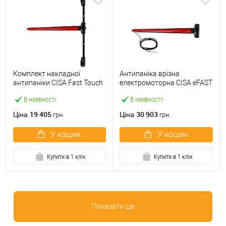
Комплект накладної
Антипаніка врізна
антипаніки CISA Fast Touch
електромоторна CISA eFAST
59811.10 1200 мм 2/3-
59751.00 1200 мм червона
В наявності
В наявності
точковий вверх-вниз
червона
19 405
30 903
Ціна
Ціна
грн.
грн.
У кошик
У кошик
Купити в 1 клік
Купити в 1 клік
Показати ще