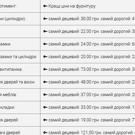
Комплект
Внутрішня ручка
ртимент:
🔑 Кращі ціни на фурнітуру:
накладної
Тип товару
антипаніка
антипаніки
для металевих
и (циліндри):
🔑 самий дешевий: 30.00 грн. самий дорогий: 4
для алюмінієвих
дверей
/
для
дверей
/
для
дерев'яних дверей
🔑 самий дешевий: 22.00 грн. самий дорогий: 3
металевих дверей
/
для алюмінієвих
/
для дерев'яних
Матеріал дверей
дверей
амки:
🔑 самий дешевий: 24.00 грн. самий дорогий: 6
дверей
/
для
Країна виробник
Італія
металопластикових
Робоча
замки та циліндри:
🔑 самий дешевий: 20.00 грн. самий дорогий: 2
дверей
/
для
температура
-10 +55°C
верей
скляних дверей
антипаніка:
🔑 самий дешевий: 73.00 грн. самий дорогий: 3
обник
Італія
т)
2Очікується
я дверей та вікон:
🔑 самий дешевий: 48.00 грн. самий дорогий: 2
я меблів:
🔑 самий дешевий: 37.00 грн. самий дорогий: 2
кладки:
🔑 самий дешевий: 33.00 грн. самий дорогий: 1
я дверей:
🔑 самий дешевий: 19.00 грн. самий дорогий: 7
чі дверей:
🔑 самий дешевий: 121.00 грн. самий дорогий: 