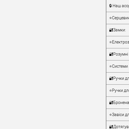
🔒 Наш асо
Тип товару
⭐Серцевин
🔐Замки:
⭐Електроз
🔐Розумні 
Матеріал д
⭐Системи 
Країна вир
Статус (гур
🔐Ручки дл
⭐Ручки дл
🔐Бронена
⭐Завіси дл
🔐Дотягува