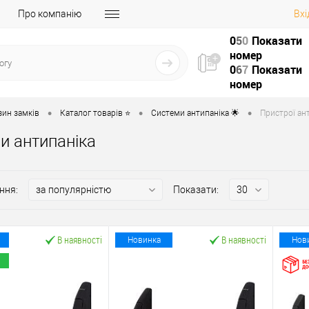
Про компанію
Вхі
0
5
0
Показати
номер
0
6
7
Показати
номер
•
•
•
зин замків
Каталог товарів ⭐
Системи антипаніка 🌟
Пристрої ант
и антипаніка
ння:
Показати:
В наявності
В наявності
Новинка
Нов