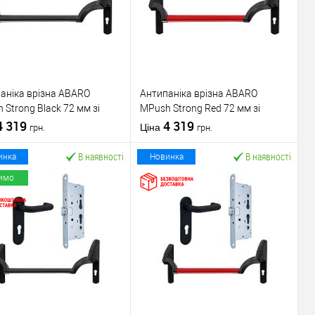
аніка врізна ABARO
Антипаніка врізна ABARO
 Strong Black 72 мм зі
МPush Strong Red 72 мм зі
ою 1000 мм чорна
4 319
штангою 1000 мм червона
4 319
Ціна
грн.
грн.
В наявності
В наявності
инка
Новинка
имо
У кошик
У кошик
упити в 1 клік
До
Купити в 1 клік
До
порівняння
порівняння
У обране
У обране
ник
ABARO
Виробник
ABARO
Механізм врізної
Механізм врізної