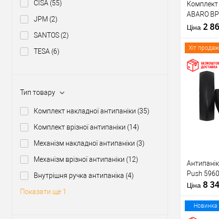
CISA
(55)
Комплект 
Тип товару
ABARO BP
JPM
(2)
1000 мм ч
2 8
Матеріал д
Ціна
ручкою
SANTOS
(2)
Країна вир
Міжосьова
Хіт продаж
TESA
(6)
відстань
Купити
Тип товару
Комплект накладної антипаніки
(35)
У о
Комплект врізної антипаніки
(14)
Механізм накладної антипаніки
(3)
Виробник
Механізм врізної антипаніки
(12)
Антипанік
Тип товару
Push 5960
Внутрішня ручка антипаніка
(4)
8 3
Матеріал д
Ціна
Показати ще 1
Країна вир
Статус (гур
Новинка