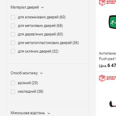
Матеріал дверей
Купити
для алюмінієвих дверей
(60)
для металевих дверей
(68)
У о
для дерев'яних дверей
(60)
для металопластикових дверей
(36)
Виробник
для скляних дверей
(32)
Антипанік
Тип товару
Push-pad 
язичком
6 4
Ціна
Спосіб монтажу
врізний
(29)
накладний
(38)
Матеріал д
Купити
Країна вир
Статус (гур
Міжосьова відстань
У о