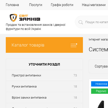
Головна
Послуги
Графік роботи
Наші магазини
Продаж та встановлення замків і дверної
фурнітури по всій Україні
Інтернет мага
Каталог товарів
Систем
УТОЧНИТИ РОЗДІЛ
Сортува
Пристрої антипаніки
73
Новинка
Ручки антипаніка
18
Радимо
Врізні замки антипаніка
18