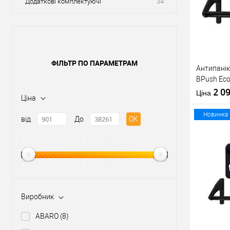
Додаткові комплектуючі
34
ФІЛЬТР ПО ПАРАМЕТРАМ
Антипанік
BPush Eco
штангою 
2 0
Ціна
Ціна
Новинка
від
До
OK
Купити
У о
Виробник
Виробник
ABARO
(8)