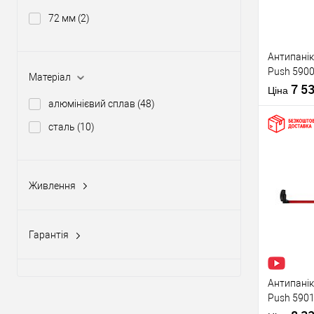
72 мм
(2)
Виробник
Антипанік
Push 5900
Тип товару
Матеріал
штангою 
7 5
Ціна
алюмінієвий сплав
(48)
сталь
(10)
Купити
Живлення
Матеріал д
12-24V DC, 12-20V AC
(5)
Країна вир
У о
Статус (гур
Гарантія
1 рік
(10)
Виробник
2 роки
(58)
Антипанік
Push 5901
Тип товару
язичком з