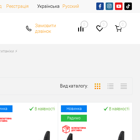
д
Реєстрація
Українська
Русский
0
0
0
Замовити
дзвінок
ипаніки ⚡️
Вид каталогу:
В наявності
В наявності
инка
Новинка
Радимо