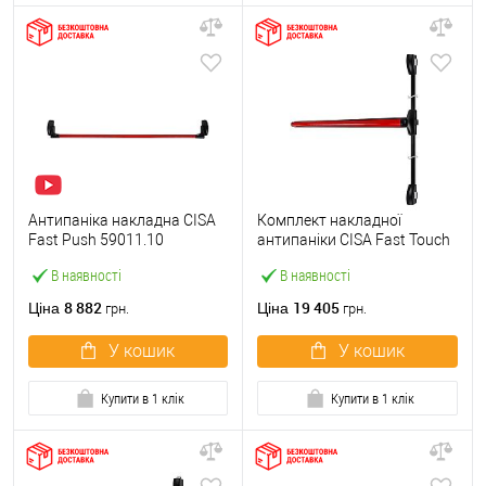
Антипаніка накладна CISA
Комплект накладної
Fast Push 59011.10
антипаніки CISA Fast Touch
модульна з язичком зі
59811.10 1200 мм 2/3-
В наявності
В наявності
штангою 1500 мм червона
точковий вбік червона
8 882
19 405
Ціна
Ціна
грн.
грн.
У кошик
У кошик
Купити в 1 клік
Купити в 1 клік