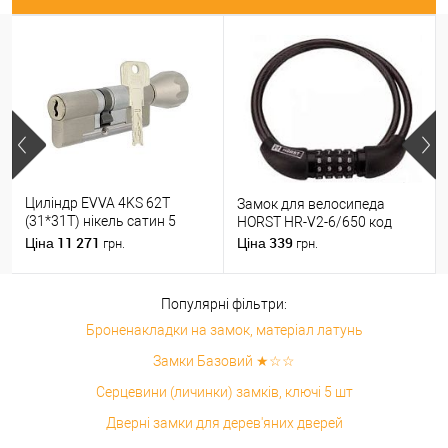
Циліндр EVVA 4KS 62T
Замок для велосипеда
(31*31T) нікель сатин 5
HORST HR-V2-6/650 код
ключів
11 271
339
Ціна
Ціна
грн.
грн.
Популярні фільтри:
Броненакладки на замок, матеріал латунь
Замки Базовий ★☆☆
Серцевини (личинки) замків, ключі 5 шт
Дверні замки для дерев'яних дверей