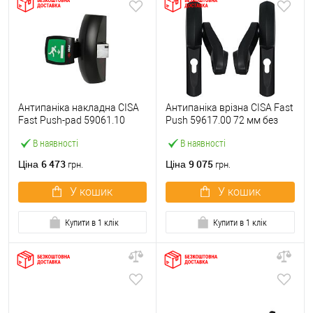
Антипаніка накладна CISA
Антипаніка врізна CISA Fast
Fast Push-pad 59061.10
Push 59617.00 72 мм без
модульна з язичком
штанги
В наявності
В наявності
6 473
9 075
Ціна
Ціна
грн.
грн.
У кошик
У кошик
Купити в 1 клік
Купити в 1 клік