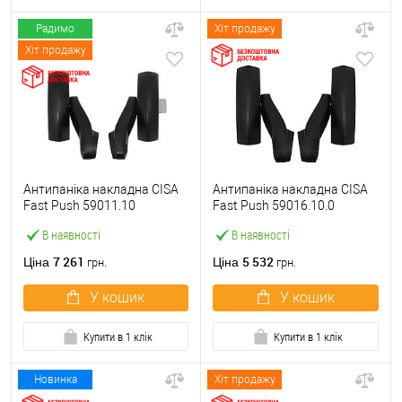
Радимо
Хіт продажу
Хіт продажу
Антипаніка накладна CISA
Антипаніка накладна CISA
Fast Push 59011.10
Fast Push 59016.10.0
модульна з язичком без
модульна без язичка без
В наявності
В наявності
штанги
штанги
7 261
5 532
Ціна
Ціна
грн.
грн.
У кошик
У кошик
Купити в 1 клік
Купити в 1 клік
Новинка
Хіт продажу