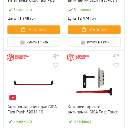
антипаніки CISA Fast Push
антипаніки CISA Fast Push
59607.10 1200 мм червона
59617.10 72мм 1200 мм
В наявності
В наявності
із замком та ручкою
червоний із замком та
ручкою
11 748
12 474
Ціна
Ціна
грн.
грн.
У кошик
У кошик
Купити в 1 клік
Купити в 1 клік
Антипаніка накладна CISA
Комплект врізної
Fast Push 59011.10
антипаніки CISA Fast Touch
модульна з язичком зі
59711.00 1200 мм червона
В наявності
В наявності
штангою 1200 мм червона
із замком та ручкою