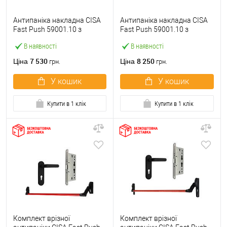
Антипаніка накладна CISA
Антипаніка накладна CISA
Fast Push 59001.10 з
Fast Push 59001.10 з
язичком зі штангою 900 мм
язичком зі штангою 1500
В наявності
В наявності
червона
мм червона
7 530
8 250
Ціна
Ціна
грн.
грн.
У кошик
У кошик
Купити в 1 клік
Купити в 1 клік
Комплект врізної
Комплект врізної