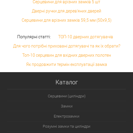
Серцевини для врізних замків 5 шт
Дверні ручки для дерев'яних дверей
Серцевини для врізних замків 59,5 мм (50x9,5)
Популярні статті:
ТОП-10 дверних дотягувачів
Для чого потрібні приховані дотягувачі та як їх обрати?
Топ-10 серцевин для вхідних дверних полотен
Як продовжити термін експлуатації замка
Каталог
Серцевини (циліндри)
Замки
Електрозамки
Розумні замки та циліндри