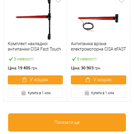
Комплект накладної
Антипаніка врізна
антипаніки CISA Fast Touch
електромоторна CISA eFAST
59811.10 1200 мм 2/3-
59751.00 1200 мм червона
В наявності
В наявності
точковий вверх-вниз
червона
19 405
30 903
Ціна
Ціна
грн.
грн.
У кошик
У кошик
Купити в 1 клік
Купити в 1 клік
Показати ще