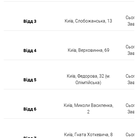
Сьогод
Відд 3
Київ, Слобожанська, 13
Завтр
Сьогод
Відд 4
Київ, Верховинна, 69
Завтр
Київ, Федорова, 32 (м.
Сьогод
Відд 5
Олімпійська)
Завтр
Київ, Миколи Василенка,
Сьогод
Відд 6
2
Завтр
Київ, Гната Хоткевича, 8
Сьогод