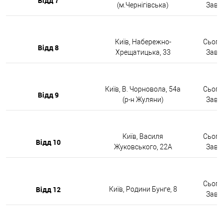
Відд 7
(м.Чернігівська)
Завтр
Київ, Набережно-
Сьогод
Відд 8
Хрещатицька, 33
Завтр
Київ, В. Чорновола, 54а
Сьогод
Відд 9
(р-н Жуляни)
Завтр
Київ, Василя
Сьогод
Відд 10
Жуковського, 22А
Завтр
Сьогод
Відд 12
Київ, Родини Бунге, 8
Завтр