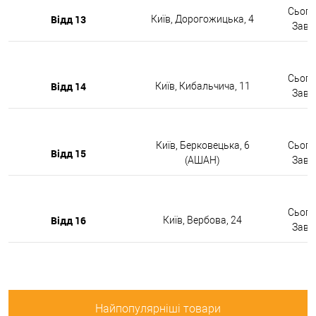
Сьогод
Відд 13
Київ, Дорогожицька, 4
Завтр
Сьогод
Відд 14
Київ, Кибальчича, 11
Завтр
Київ, Берковецька, 6
Сьогод
Відд 15
(АШАН)
Завтр
Сьогод
Відд 16
Київ, Вербова, 24
Завтр
Найпопулярніші товари