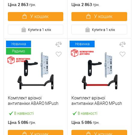
ручкою
2 863
2 863
Ціна
Ціна
грн.
грн.
У кошик
У кошик
Купити в 1 клік
Купити в 1 клік
Новинка
Новинка
Радимо
Комплект врізної
Комплект врізної
антипаніки ABARO МPush
антипаніки ABARO МPush
Strong Black 72мм 1000 мм
Strong Red 72мм 1000 мм
В наявності
В наявності
чорний із замком та ручкою
червоний із замком та
ручкою
5 086
5 086
Ціна
Ціна
грн.
грн.
У кошик
У кошик