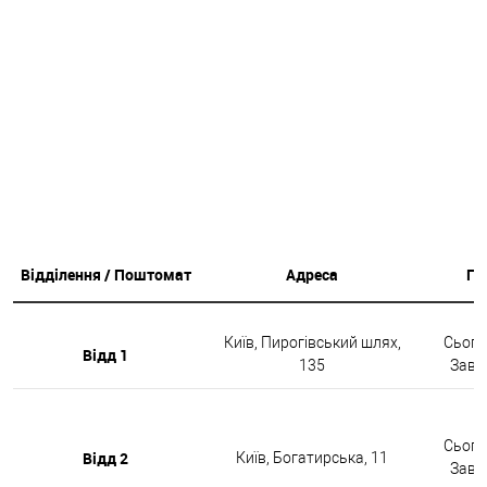
Відділення / Поштомат
Адреса
Гр
Київ, Пирогівський шлях,
Сьогод
Відд 1
135
Завтр
Сьогод
Відд 2
Київ, Богатирська, 11
Завтр