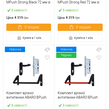
МPush Strong Black 72 мм зі
МPush Strong Red 72 мм зі
штангою 1000 мм чорна
штангою 1000 мм червона
В наявності
В наявності
4 319
4 319
Ціна
Ціна
грн.
грн.
У кошик
У кошик
Купити в 1 клік
Купити в 1 клік
Новинка
Новинка
Радимо
Комплект врізної
Комплект врізної
антипаніки ABARO BPush
антипаніки ABARO BPush
Eco Black 72мм 1000 мм
Eco Red 72мм 1000 мм
В наявності
В наявності
чорний із замком та ручкою
червоний із замком та