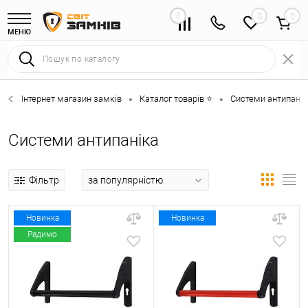
0
0
МЕНЮ
Інтернет магазин замків
Каталог товарів ⭐
Системи антипанік
•
•
Системи антипаніка
Фільтр
Новинка
Новинка
Радимо