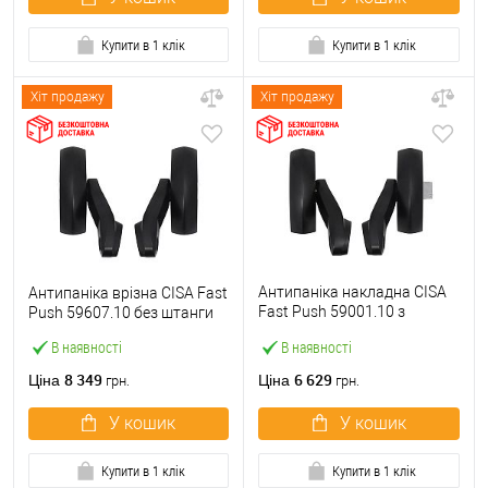
Купити в 1 клік
Купити в 1 клік
Хіт продажу
Хіт продажу
Антипаніка накладна CISA
Антипаніка врізна CISA Fast
Fast Push 59001.10 з
Push 59607.10 без штанги
язичком без штанги
В наявності
В наявності
8 349
6 629
Ціна
Ціна
грн.
грн.
У кошик
У кошик
Купити в 1 клік
Купити в 1 клік