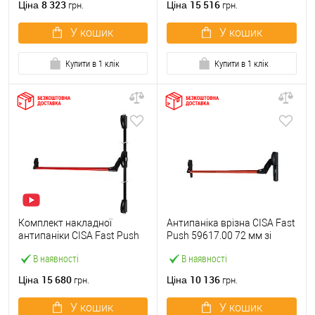
8 323
15 516
Ціна
Ціна
грн.
грн.
У кошик
У кошик
Купити в 1 клік
Купити в 1 клік
Комплект накладної
Антипаніка врізна CISA Fast
антипаніки CISA Fast Push
Push 59617.00 72 мм зі
59011.10 1200 мм 2/3-
штангою 1200 мм червона
В наявності
В наявності
точковий вверх-вниз
червона
15 680
10 136
Ціна
Ціна
грн.
грн.
У кошик
У кошик