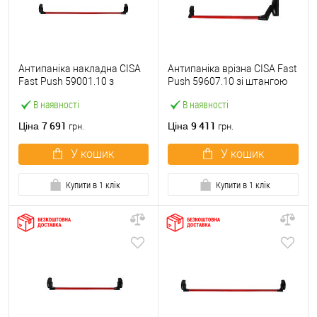
Антипаніка накладна CISA
Антипаніка врізна CISA Fast
Fast Push 59001.10 з
Push 59607.10 зі штангою
язичком зі штангою 1200
1200 мм червона
В наявності
В наявності
мм червона
7 691
9 411
Ціна
Ціна
грн.
грн.
У кошик
У кошик
Купити в 1 клік
Купити в 1 клік