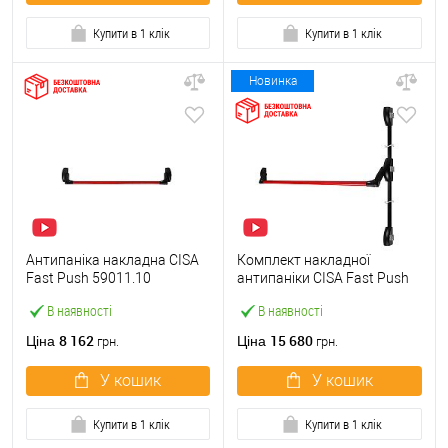
Купити в 1 клік
Купити в 1 клік
Новинка
Антипаніка накладна CISA
Комплект накладної
Fast Push 59011.10
антипаніки CISA Fast Push
модульна з язичком зі
59011.10 1200 мм 2/3-
В наявності
В наявності
штангою 900 мм червона
точковий вбік червона
8 162
15 680
Ціна
Ціна
грн.
грн.
У кошик
У кошик
Купити в 1 клік
Купити в 1 клік