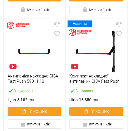
Купити в 1 клік
Купити в 1 клік
Новинка
Антипаніка накладна CISA
Комплект накладної
Fast Push 59011.10
антипаніки CISA Fast Push
модульна з язичком зі
59011.10 1200 мм 2/3-
В наявності
В наявності
штангою 900 мм червона
точковий вбік червона
8 162
15 680
Ціна
Ціна
грн.
грн.
У кошик
У кошик
Купити в 1 клік
Купити в 1 клік