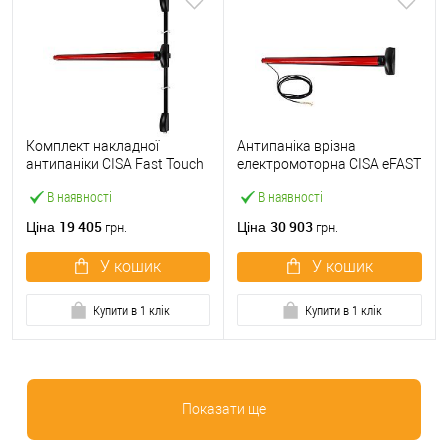
Комплект накладної
Антипаніка врізна
антипаніки CISA Fast Touch
електромоторна CISA eFAST
59811.10 1200 мм 2/3-
59751.00 1200 мм червона
В наявності
В наявності
точковий вверх-вниз
червона
19 405
30 903
Ціна
Ціна
грн.
грн.
У кошик
У кошик
Купити в 1 клік
Купити в 1 клік
Показати ще