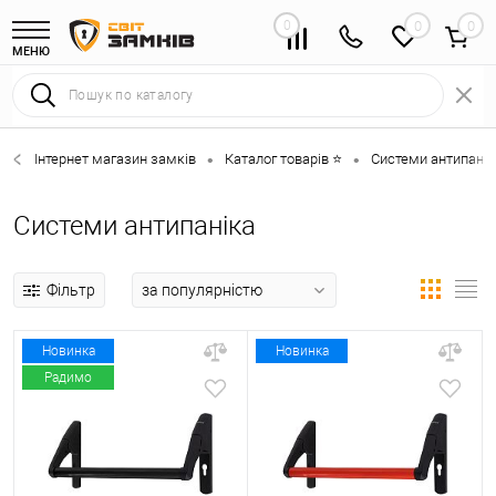
0
0
МЕНЮ
Інтернет магазин замків
Каталог товарів ⭐
Системи антипанік
•
•
Системи антипаніка
Фільтр
Новинка
Новинка
Радимо