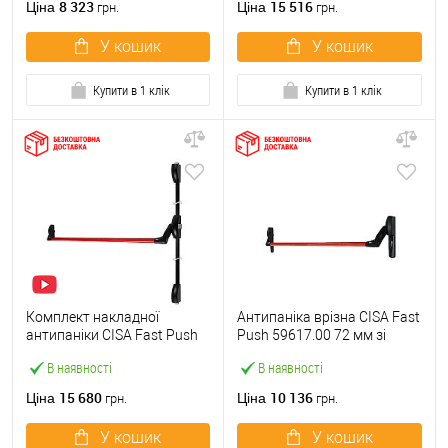
8 323
15 516
Ціна
Ціна
грн.
грн.
У кошик
У кошик
Купити в 1 клік
Купити в 1 клік
Комплект накладної
Антипаніка врізна CISA Fast
антипаніки CISA Fast Push
Push 59617.00 72 мм зі
59011.10 1200 мм 2/3-
штангою 1200 мм червона
В наявності
В наявності
точковий вверх-вниз
червона
15 680
10 136
Ціна
Ціна
грн.
грн.
У кошик
У кошик