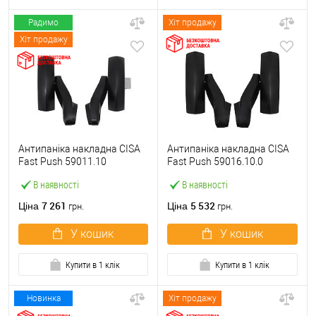
Радимо
Хіт продажу
Хіт продажу
Антипаніка накладна CISA
Антипаніка накладна CISA
Fast Push 59011.10
Fast Push 59016.10.0
модульна з язичком без
модульна без язичка без
В наявності
В наявності
штанги
штанги
7 261
5 532
Ціна
Ціна
грн.
грн.
У кошик
У кошик
Купити в 1 клік
Купити в 1 клік
Новинка
Хіт продажу