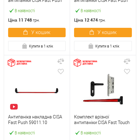
антипаніки CISA Fast Push
антипаніки CISA Fast Push
59607.10 1200 мм червона
59617.10 72мм 1200 мм
В наявності
В наявності
із замком та ручкою
червоний із замком та
ручкою
11 748
12 474
Ціна
Ціна
грн.
грн.
У кошик
У кошик
Купити в 1 клік
Купити в 1 клік
Антипаніка накладна CISA
Комплект врізної
Fast Push 59011.10
антипаніки CISA Fast Touch
модульна з язичком зі
59711.00 1200 мм червона
В наявності
В наявності
штангою 1200 мм червона
із замком та ручкою