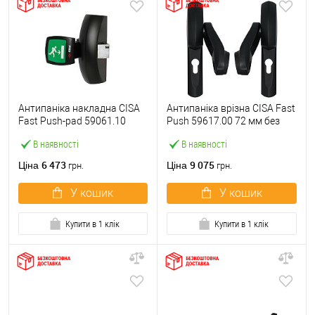
Антипаніка накладна CISA
Антипаніка врізна CISA Fast
Fast Push-pad 59061.10
Push 59617.00 72 мм без
модульна з язичком
штанги
В наявності
В наявності
6 473
9 075
Ціна
Ціна
грн.
грн.
У кошик
У кошик
Купити в 1 клік
Купити в 1 клік