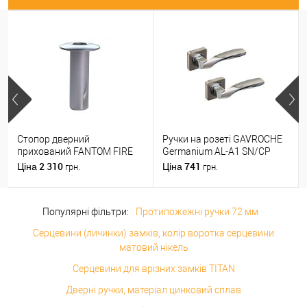
Стопор дверний
Ручки на розеті GAVROCHE
прихований FANTOM FIRE
Germanium AL-A1 SN/CP
магнітний хром матовий
нікель/хром
2 310
741
Ціна
Ціна
грн.
грн.
Популярні фільтри:
Протипожежні ручки 72 мм
Серцевини (личинки) замків, колір воротка серцевини
матовий нікель
Серцевини для врізних замків TITAN
Дверні ручки, матеріал цинковий сплав