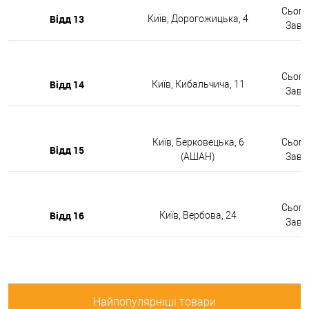
Сьогод
Відд 13
Київ, Дорогожицька, 4
Завтр
Сьогод
Відд 14
Київ, Кибальчича, 11
Завтр
Київ, Берковецька, 6
Сьогод
Відд 15
(АШАН)
Завтр
Сьогод
Відд 16
Київ, Вербова, 24
Завтр
Найпопулярніші товари