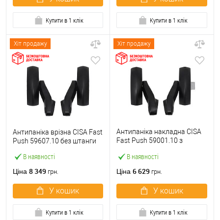
Купити в 1 клік
Купити в 1 клік
Хіт продажу
Хіт продажу
Антипаніка накладна CISA
Антипаніка врізна CISA Fast
Fast Push 59001.10 з
Push 59607.10 без штанги
язичком без штанги
В наявності
В наявності
8 349
6 629
Ціна
Ціна
грн.
грн.
У кошик
У кошик
Купити в 1 клік
Купити в 1 клік