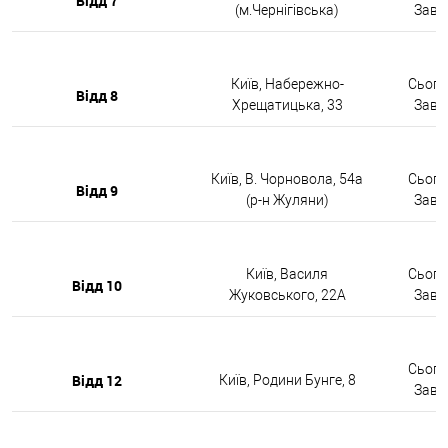
Відд 7
(м.Чернігівська)
Завтр
Київ, Набережно-
Сьогод
Відд 8
Хрещатицька, 33
Завтр
Київ, В. Чорновола, 54а
Сьогод
Відд 9
(р-н Жуляни)
Завтр
Київ, Василя
Сьогод
Відд 10
Жуковського, 22А
Завтр
Сьогод
Відд 12
Київ, Родини Бунге, 8
Завтр