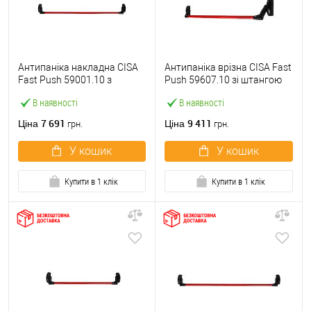
Антипаніка накладна CISA
Антипаніка врізна CISA Fast
Fast Push 59001.10 з
Push 59607.10 зі штангою
язичком зі штангою 1200
1200 мм червона
В наявності
В наявності
мм червона
7 691
9 411
Ціна
Ціна
грн.
грн.
У кошик
У кошик
Купити в 1 клік
Купити в 1 клік