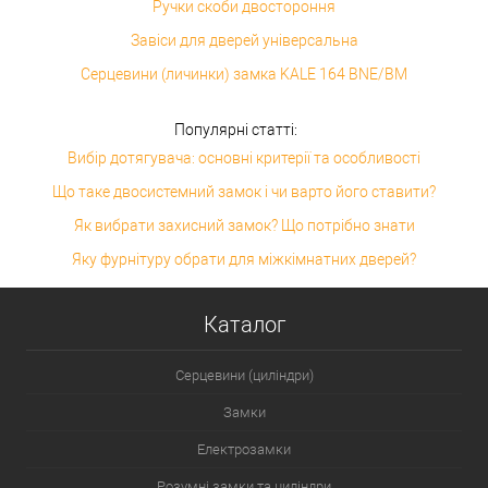
Ручки скоби двостороння
Завіси для дверей універсальна
Серцевини (личинки) замка KALE 164 BNE/BM
Популярні статті:
Вибір дотягувача: основні критерії та особливості
Що таке двосистемний замок і чи варто його ставити?
Як вибрати захисний замок? Що потрібно знати
Яку фурнітуру обрати для міжкімнатних дверей?
Каталог
Серцевини (циліндри)
Замки
Електрозамки
Розумні замки та циліндри