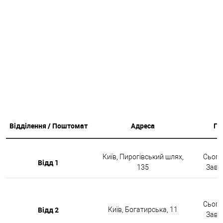
Відділення / Поштомат
Адреса
Гр
Київ, Пирогівський шлях,
Сьогод
Відд 1
135
Завтр
Сьогод
Відд 2
Київ, Богатирська, 11
Завтр