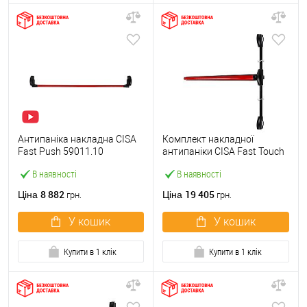
Антипаніка накладна CISA
Комплект накладної
Fast Push 59011.10
антипаніки CISA Fast Touch
модульна з язичком зі
59811.10 1200 мм 2/3-
В наявності
В наявності
штангою 1500 мм червона
точковий вбік червона
8 882
19 405
Ціна
Ціна
грн.
грн.
У кошик
У кошик
Купити в 1 клік
Купити в 1 клік