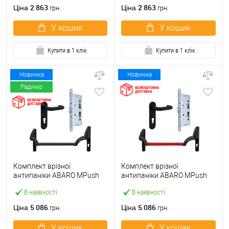
ручкою
2 863
2 863
Ціна
Ціна
грн.
грн.
У кошик
У кошик
Купити в 1 клік
Купити в 1 клік
Новинка
Новинка
Радимо
Комплект врізної
Комплект врізної
антипаніки ABARO МPush
антипаніки ABARO МPush
Strong Black 72мм 1000 мм
Strong Red 72мм 1000 мм
В наявності
В наявності
чорний із замком та ручкою
червоний із замком та
ручкою
5 086
5 086
Ціна
Ціна
грн.
грн.
У кошик
У кошик