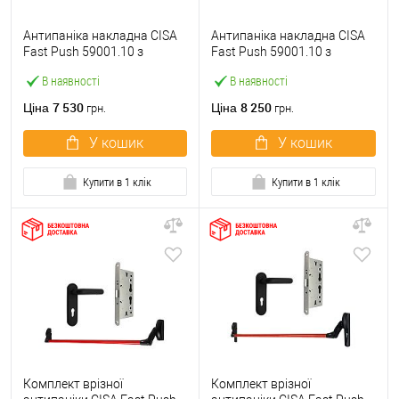
Антипаніка накладна CISA
Антипаніка накладна CISA
Fast Push 59001.10 з
Fast Push 59001.10 з
язичком зі штангою 900 мм
язичком зі штангою 1500
В наявності
В наявності
червона
мм червона
7 530
8 250
Ціна
Ціна
грн.
грн.
У кошик
У кошик
Купити в 1 клік
Купити в 1 клік
Комплект врізної
Комплект врізної