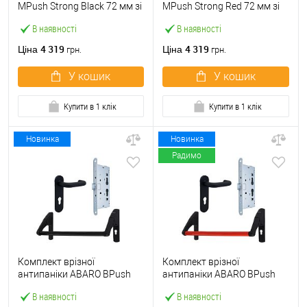
МPush Strong Black 72 мм зі
МPush Strong Red 72 мм зі
штангою 1000 мм чорна
штангою 1000 мм червона
В наявності
В наявності
4 319
4 319
Ціна
Ціна
грн.
грн.
У кошик
У кошик
Купити в 1 клік
Купити в 1 клік
Новинка
Новинка
Радимо
Комплект врізної
Комплект врізної
антипаніки ABARO BPush
антипаніки ABARO BPush
Eco Black 72мм 1000 мм
Eco Red 72мм 1000 мм
В наявності
В наявності
чорний із замком та ручкою
червоний із замком та