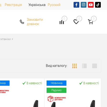
д
Реєстрація
Українська
Русский
0
0
0
Замовити
дзвінок
ипаніки ⚡️
Вид каталогу:
В наявності
В наявності
инка
Новинка
Радимо