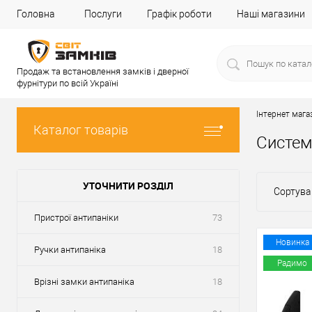
Головна
Послуги
Графік роботи
Наші магазини
Продаж та встановлення замків і дверної
фурнітури по всій Україні
Інтернет мага
Каталог товарів
Систем
УТОЧНИТИ РОЗДІЛ
Сортува
Пристрої антипаніки
73
Новинка
Ручки антипаніка
18
Радимо
Врізні замки антипаніка
18