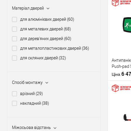
Матеріал дверей
Купити
для алюмінієвих дверей
(60)
для металевих дверей
(68)
У о
для дерев'яних дверей
(60)
для металопластикових дверей
(36)
Виробник
для скляних дверей
(32)
Антипанік
Тип товару
Push-pad 
язичком
6 4
Ціна
Спосіб монтажу
врізний
(29)
накладний
(38)
Матеріал д
Купити
Країна вир
Статус (гур
Міжосьова відстань
У о