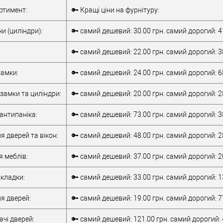
Комплект
Внутрішня ручка
ртимент:
🔑 Кращі ціни на фурнітуру:
накладної
Тип товару
антипаніка
антипаніки
для металевих
и (циліндри):
🔑 самий дешевий: 30.00 грн. самий дорогий: 4
для алюмінієвих
дверей
/
для
дверей
/
для
дерев'яних дверей
🔑 самий дешевий: 22.00 грн. самий дорогий: 3
металевих дверей
/
для алюмінієвих
/
для дерев'яних
Матеріал дверей
дверей
амки:
🔑 самий дешевий: 24.00 грн. самий дорогий: 6
дверей
/
для
Країна виробник
Італія
металопластикових
Робоча
замки та циліндри:
🔑 самий дешевий: 20.00 грн. самий дорогий: 2
дверей
/
для
температура
-10 +55°C
верей
скляних дверей
антипаніка:
🔑 самий дешевий: 73.00 грн. самий дорогий: 3
обник
Італія
т)
2Очікується
я дверей та вікон:
🔑 самий дешевий: 48.00 грн. самий дорогий: 2
я меблів:
🔑 самий дешевий: 37.00 грн. самий дорогий: 2
кладки:
🔑 самий дешевий: 33.00 грн. самий дорогий: 1
я дверей:
🔑 самий дешевий: 19.00 грн. самий дорогий: 7
чі дверей:
🔑 самий дешевий: 121.00 грн. самий дорогий: 