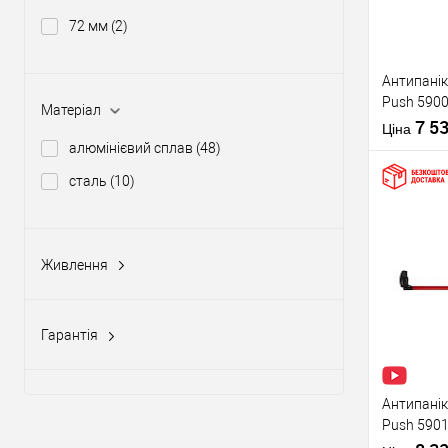
72 мм
(2)
Виробник
Антипанік
Push 5900
Тип товару
Матеріал
штангою 
7 5
Ціна
алюмінієвий сплав
(48)
сталь
(10)
Купити
Живлення
Матеріал д
12-24V DC, 12-20V AC
(5)
Країна вир
У о
Статус (гур
Гарантія
1 рік
(10)
Виробник
2 роки
(58)
Антипанік
Push 5901
Тип товару
язичком з