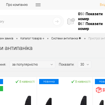
Про компанію
Вхі
0
5
0
Показати
номер
0
6
7
Показати
номер
•
•
•
зин замків
Каталог товарів ⭐
Системи антипаніка 🌟
Пристрої ант
и антипаніка
ння:
Показати:
В наявності
В наявності
Новинка
Нов