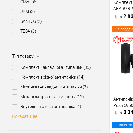
CISA
(55)
Комплект 
Тип товару
ABARO BP
JPM
(2)
1000 мм ч
2 8
Матеріал д
Ціна
ручкою
SANTOS
(2)
Країна вир
Міжосьова
Хіт продаж
TESA
(6)
відстань
Купити
Тип товару
Комплект накладної антипаніки
(35)
У о
Комплект врізної антипаніки
(14)
Механізм накладної антипаніки
(3)
Виробник
Механізм врізної антипаніки
(12)
Антипанік
Тип товару
Push 5960
Внутрішня ручка антипаніка
(4)
8 3
Матеріал д
Ціна
Показати ще 1
Країна вир
Статус (гур
Новинка