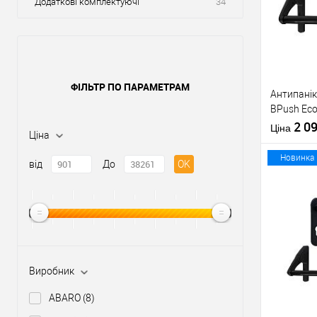
Додаткові комплектуючі
34
ФІЛЬТР ПО ПАРАМЕТРАМ
Антипанік
BPush Eco
штангою 
2 0
Ціна
Ціна
Новинка
від
До
OK
Купити
У о
Виробник
Виробник
ABARO
(8)