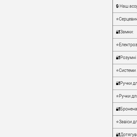
🔒 Наш асо
Тип товару
⭐Серцевин
🔐Замки:
⭐Електроз
🔐Розумні 
Матеріал д
⭐Системи 
Країна вир
Статус (гур
🔐Ручки дл
⭐Ручки дл
🔐Бронена
⭐Завіси дл
🔐Дотягува