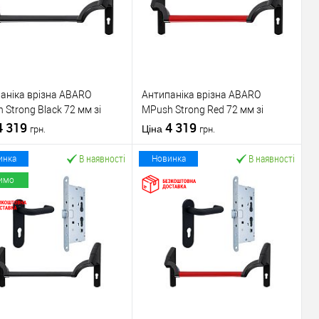
аніка врізна ABARO
Антипаніка врізна ABARO
 Strong Black 72 мм зі
МPush Strong Red 72 мм зі
ою 1000 мм чорна
4 319
штангою 1000 мм червона
4 319
Ціна
грн.
грн.
В наявності
В наявності
инка
Новинка
имо
У кошик
У кошик
упити в 1 клік
До
Купити в 1 клік
До
порівняння
порівняння
У обране
У обране
ник
ABARO
Виробник
ABARO
Механізм врізної
Механізм врізної