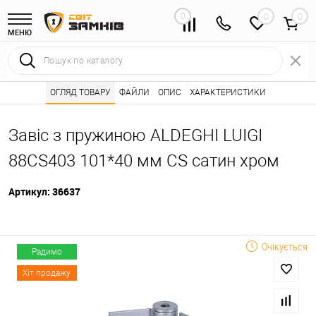
0
0
МЕНЮ
Інтернет магазин замків
ОГЛЯД ТОВАРУ
ФАЙЛИ
Каталог товарів ⭐
ОПИС
ХАРАКТЕРИСТИКИ
Дверні петлі 🌟
•
•
•
Завіс з пружиною ALDEGHI LUIGI
88CS403 101*40 мм CS сатин хром
Артикул:
36637
Очікується
Радимо
Хіт продажу