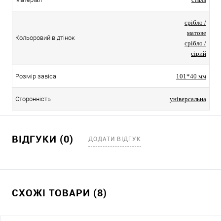
срібло /
матове
Кольоровий відтінок
срібло /
сірий
Розмір завіса
101*40 мм
Сторонність
універсальна
ВІДГУКИ (0)
ДОДАТИ ВІДГУК
СХОЖІ ТОВАРИ (8)