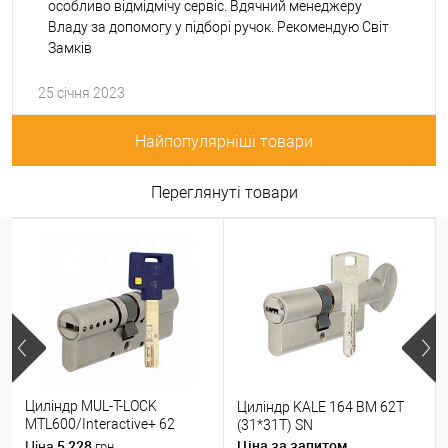
особливо відмідмічу сервіс. Вдячний менеджеру
Владу за допомогу у підборі ручок. Рекомендую Світ
Замків
25 січня 2023
Найпопулярніші товари
Переглянуті товари
Циліндр MUL-T-LOCK
Циліндр KALE 164 BM 62T
MTL600/Interactive+ 62
(31*31T) SN
(31*31) нікель сатин
5 228
Ціна за запитом
Ціна
грн.