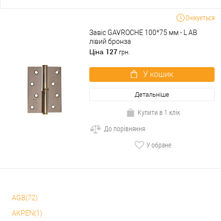
Очікується
Завіс GAVROCHE 100*75 мм - L АВ
лівий бронза
127
Ціна
грн.
У кошик
Детальніше
Купити в 1 клік
До порівняння
У обране
AGB(72)
AKPEN(1)