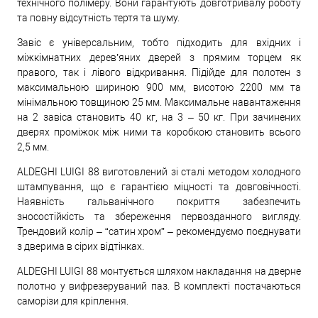
технічного полімеру. Вони гарантують довготривалу роботу
та повну відсутність тертя та шуму.
Завіс є універсальним, тобто підходить для вхідних і
міжкімнатних дерев’яних дверей з прямим торцем як
правого, так і лівого відкривання. Підійде для полотен з
максимальною шириною 900 мм, висотою 2200 мм та
мінімальною товщиною 25 мм. Максимальне навантаження
на 2 завіса становить 40 кг, на 3 – 50 кг. При зачинених
дверях проміжок між ними та коробкою становить всього
2,5 мм.
ALDEGHI LUIGI 88 виготовлений зі сталі методом холодного
штампування, що є гарантією міцності та довговічності.
Наявність гальванічного покриття забезпечить
зносостійкість та збереження первозданного вигляду.
Трендовий колір – “сатин хром” – рекомендуємо поєднувати
з дверима в сірих відтінках.
ALDEGHI LUIGI 88 монтується шляхом накладання на дверне
полотно у вифрезеруваний паз. В комплекті постачаються
саморізи для кріплення.