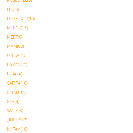
KOBLENZ(26)
LEO(6)
LINEA CALI(10)
MEDOS(16)
MERT(8)
MVM(88)
OTLAV(29)
PIOMAR(1)
RDA(24)
SAFITA(16)
SIBA(102)
STV(4)
WALA(8)
ДНІПРО(3)
КИТАЙ(10)