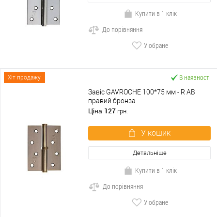
Купити в 1 клік
До порівняння
У обране
В наявності
Хіт продажу
Завіс GAVROCHE 100*75 мм - R АВ
правий бронза
127
Ціна
грн.
У кошик
Детальніше
Купити в 1 клік
До порівняння
У обране