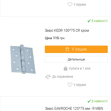
У обране
В наявності
Завіс KEDR 100*75 CR хром
115
Ціна
грн.
У кошик
Детальніше
Купити в 1 клік
До порівняння
У обране
В наявності
Завіс GAVROCHE 125*75 мм - R МBN