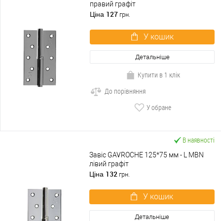
правий графіт
127
Ціна
грн.
У кошик
Детальніше
Купити в 1 клік
До порівняння
У обране
В наявності
Завіс GAVROCHE 125*75 мм - L МBN
лівий графіт
132
Ціна
грн.
У кошик
Детальніше