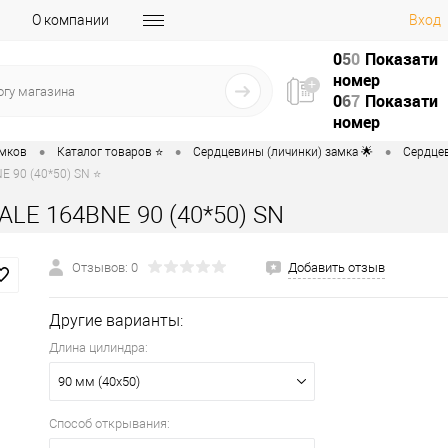
О компании
Вход
0
5
0
Показати
номер
0
6
7
Показати
номер
•
•
•
амков
Каталог товаров ⭐
Сердцевины (личинки) замка 🌟
Сердцев
 90 (40*50) SN ⭐
ALE 164BNE 90 (40*50) SN
Отзывов: 0
Добавить отзыв
Другие варианты:
Длина цилиндра:
90 мм (40x50)
Способ открывания: