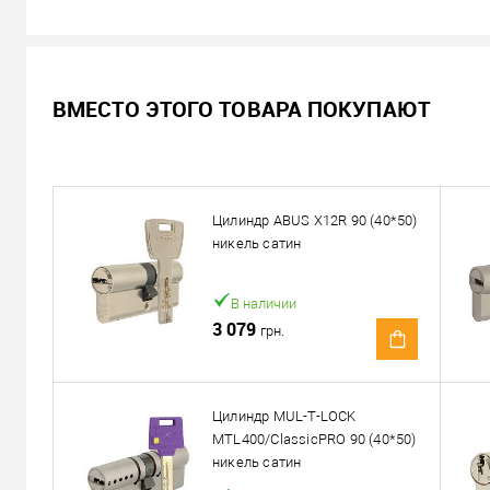
Не доступен
ВМЕСТО ЭТОГО ТОВАРА ПОКУПАЮТ
Цена по запросу
Запросить цену
Цилиндр ABUS X12R 90 (40*50)
Можем установить этот т
никель сатин
Доставка
В наличии
3 079
грн.
«Новой Почтой» по Украине
Самовывоз
Минимальная сумма заказа 400 грн
Цилиндр MUL-T-LOCK
MTL400/ClassicPRO 90 (40*50)
Доставка наложенным платежом от 400 грн
никель сатин