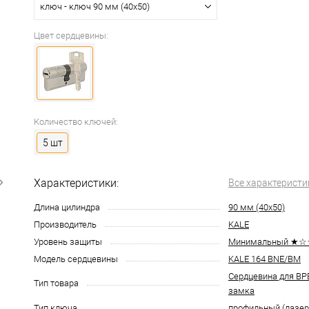
ключ - ключ 90 мм (40x50)
Цвет сердцевины:
Количество ключей:
5 шт
Характеристики:
Все характеристи
Длина цилиндра
90 мм (40x50)
Производитель
KALE
Уровень защиты
Минимальный ★
Модель сердцевины
KALE 164 BNE/BM
Сердцевина для В
Тип товара
замка
Тип ключа
профильный (лазе