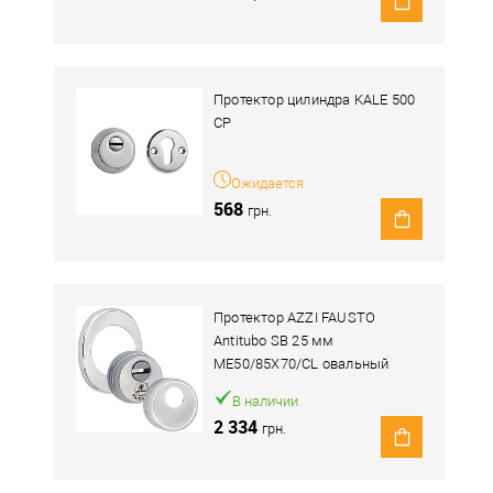
Протектор цилиндра KALE 500
CP
Ожидается
568
грн.
Протектор AZZI FAUSTO
Antitubo SB 25 мм
ME50/85X70/CL овальный
широкий хром полированный
В наличии
2 334
грн.