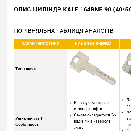
ОПИС ЦИЛІНДР KALE 164BNE 90 (40*50
ПОРІВНЯЛЬНА ТАБЛИЦЯ АНАЛОГІВ
ХАРАКТЕРИСТИКИ
KALE 164 BNE/BM
Тип ключа
Ла
В корпусі монтовані
сп
стальні штифти.
До
Секрет складається 2-х
Унікальність |
ви
рядів пінів - зверху і
Особливості:
пр
знизу.
Ст