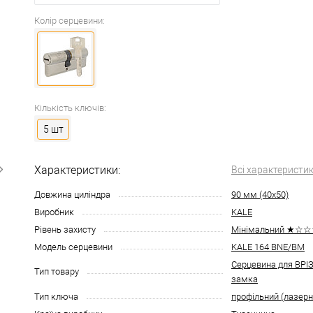
Колір серцевини:
Кількість ключів:
5 шт
Характеристики:
Всі характеристи
Довжина циліндра
90 мм (40x50)
Виробник
KALE
Рівень захисту
Мінімальний ★☆
Модель серцевини
KALE 164 BNE/BM
Серцевина для ВР
Тип товару
замка
Тип ключа
профільний (лазерн