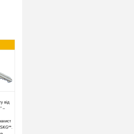
ту від
” –
захист
 SKG**.
ма