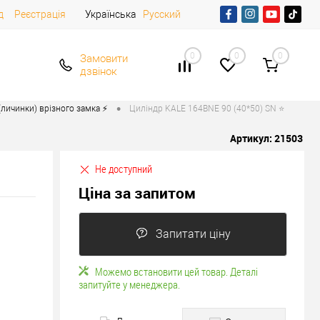
д
Реєстрація
Українська
Русский
0
0
0
Замовити
дзвінок
•
личинки) врізного замка ⚡️
Циліндр KALE 164BNE 90 (40*50) SN ⭐
Артикул:
21503
Не доступний
Ціна за запитом
Запитати ціну
Можемо встановити цей товар. Деталі
запитуйте у менеджера.