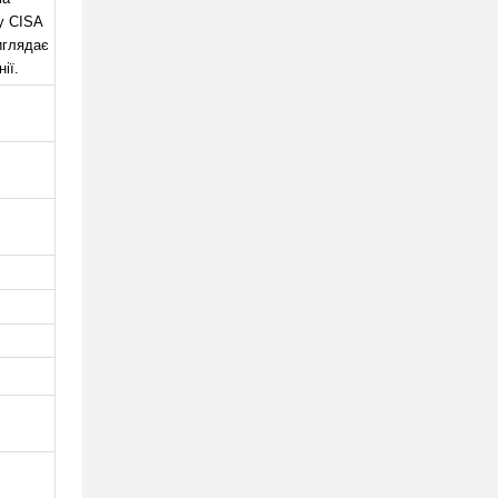
у CISA
виглядає
ії.