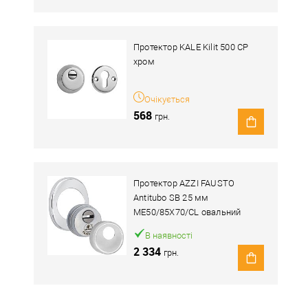
Протектор KALE Kilit 500 CP
хром
Очікується
568
грн.
Протектор AZZI FAUSTO
Antitubo SB 25 мм
ME50/85X70/CL овальний
широкий хром полірований
В наявності
2 334
грн.