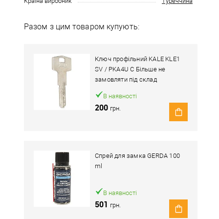
Країна виробник
Туреччина
Разом з цим товаром купують:
Ключ профільний KALE KLE1
SV / PKA4U C Більше не
замовляти під склад
В наявності
200
грн.
Спрей для замка GERDA 100
ml
В наявності
501
грн.