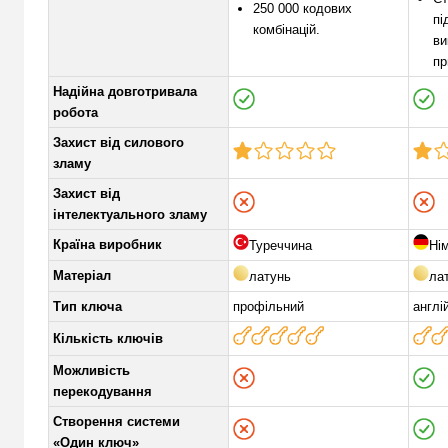
250 000 кодових
пі
комбінацій.
ви
пр
Надійна довготривала
робота
Захист від силового
зламу
Захист від
інтелектуального зламу
Країна виробник
Туреччина
Ні
Матеріал
латунь
ла
Тип ключа
профільний
англі
Кількість ключів
Можливість
перекодування
Створення системи
«Один ключ»