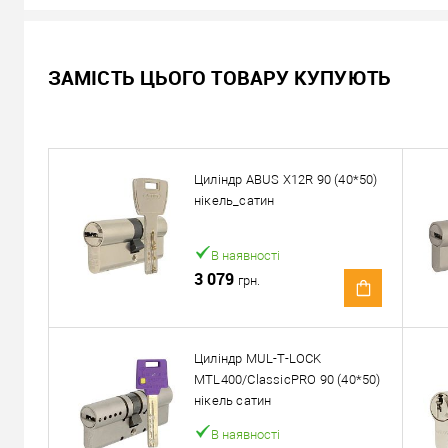
Не доступний
ЗАМІСТЬ ЦЬОГО ТОВАРУ КУПУЮТЬ
Ціна за запитом
Запитати ціну
Циліндр ABUS X12R 90 (40*50)
Можемо встановити ц
нікель_сатин
Доставка
В наявності
3 079
грн.
«Новою Поштою» по Україні
Самовивіз
Мінімальна сума замовлення 400 грн
Циліндр MUL-T-LOCK
MTL400/ClassicPRO 90 (40*50)
Доставка накладеним платежем від 400 грн
нікель сатин
В наявності