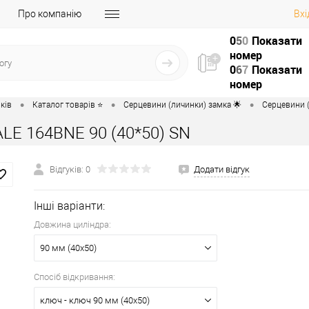
Про компанію
Вхі
0
5
0
Показати
номер
0
6
7
Показати
номер
•
•
•
ків
Каталог товарів ⭐
Серцевини (личинки) замка 🌟
Серцевини (
LE 164BNE 90 (40*50) SN
Відгуків: 0
Додати відгук
Інші варіанти:
Довжина циліндра:
90 мм (40x50)
Спосіб відкривання:
ключ - ключ 90 мм (40x50)