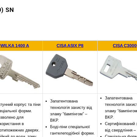
) SN
WILKA 1400 A
CISA ASIX P8
CISA C3000
Запатентована
Запатентована
тунний корпус та піни
технологія захис
технологія захисту від
еціальної форми.
зламу “бампінгом
зламу “бампінгом” –
зволено для
BKP.
BKP.
користання в
Сертифікований 
Боді-піни спеціальної
отипожежних дверях.
від свердління –
гантелеподібної форми.
ійкий до води, тому
Спеціальна фор