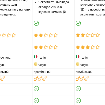
Секретність циліндра
дходить для
ключового отвор
складає 260 000
користання у вологих
3D – в перерізі 
кодових комбінацій.
иміщеннях.
як логотип компан
меччина
Італія
Італія
тунь
латунь
латунь
йський
профільний
англійський