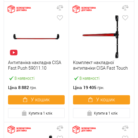
Антипаніка накладна CISA
Комплект накладної
Fast Push 59011.10
антипаніки CISA Fast Touch
модульна з язичком зі
59811.10 1200 мм 2/3-
В наявності
В наявності
штангою 1500 мм червона
точковий вбік червона
8 882
19 405
Ціна
Ціна
грн.
грн.
У кошик
У кошик
Купити в 1 клік
Купити в 1 клік