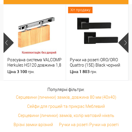
Хіт продажу
Розсувна система VALCOMP
Ручки на розеті ORO/ORO
Herkules HS120 довжина 1,8
Quattro (15E) Black чорний
м на 1 полотно вагою до
матовий
3 100
1 803
Ціна
Ціна
грн.
грн.
120 кг
Популярні фільтри:
Серцевини (личинки) замків, довжина 80 мм (40x40)
Сейфи для грошей та прикрас Меблевий
Серцевини (личинки) замків, колір матовий нікель
Врізні замки врізний
Ручки на розеті Ручки на розеті