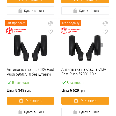
Купити в 1 клік
Купити в 1 клік
Хіт продажу
Хіт продажу
Антипаніка накладна CISA
Антипаніка врізна CISA Fast
Fast Push 59001.10 з
Push 59607.10 без штанги
язичком без штанги
В наявності
В наявності
8 349
6 629
Ціна
Ціна
грн.
грн.
У кошик
У кошик
Купити в 1 клік
Купити в 1 клік