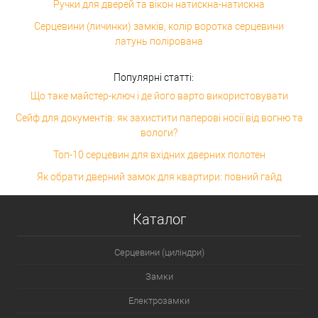
Ручки для дверей та вікон натискна-натискна
Серцевини (личинки) замків, колір воротка серцевини
латунь полірована
Популярні статті:
Що таке майстер-ключ і де його варто використовувати
Сейф для документів: як захистити паперові носії від вогню та
вологи?
Топ-10 серцевин для вхідних дверних полотен
Як обрати дверний замок для квартири: повний гайд
Каталог
Серцевини (циліндри)
Замки
Електрозамки