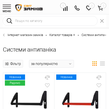
0
0
МЕНЮ
Інтернет магазин замків
Каталог товарів ⭐
Системи антипанік
•
•
Системи антипаніка
Фільтр
Новинка
Новинка
Радимо