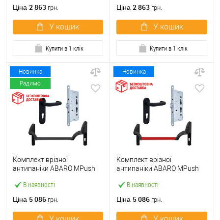
ручкою
2 863
2 863
Ціна
Ціна
грн.
грн.
У кошик
У кошик
Купити в 1 клік
Купити в 1 клік
Новинка
Новинка
Радимо
Комплект врізної
Комплект врізної
антипаніки ABARO МPush
антипаніки ABARO МPush
Strong Black 72мм 1000 мм
Strong Red 72мм 1000 мм
В наявності
В наявності
чорний із замком та ручкою
червоний із замком та
ручкою
5 086
5 086
Ціна
Ціна
грн.
грн.
У кошик
У кошик