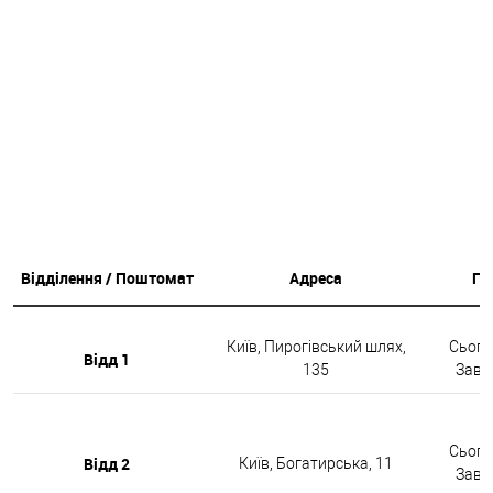
Відділення / Поштомат
Адреса
Гр
Київ, Пирогівський шлях,
Сьогод
Відд 1
135
Завтр
Сьогод
Відд 2
Київ, Богатирська, 11
Завтр