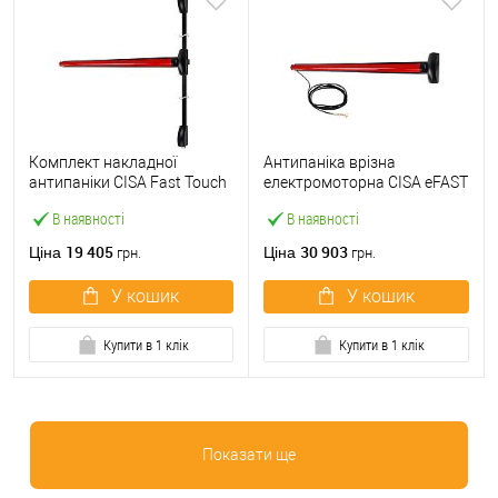
Комплект накладної
Антипаніка врізна
антипаніки CISA Fast Touch
електромоторна CISA eFAST
59811.10 1200 мм 2/3-
59751.00 1200 мм червона
В наявності
В наявності
точковий вверх-вниз
червона
19 405
30 903
Ціна
Ціна
грн.
грн.
У кошик
У кошик
Купити в 1 клік
Купити в 1 клік
Показати ще