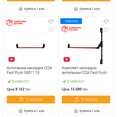
Купити в 1 клік
Купити в 1 клік
Новинка
Антипаніка накладна CISA
Комплект накладної
Fast Push 59011.10
антипаніки CISA Fast Push
модульна з язичком зі
59011.10 1200 мм 2/3-
В наявності
В наявності
штангою 900 мм червона
точковий вбік червона
8 162
15 680
Ціна
Ціна
грн.
грн.
У кошик
У кошик
Купити в 1 клік
Купити в 1 клік