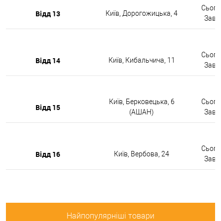
Сьогод
Відд 13
Київ, Дорогожицька, 4
Завтр
Сьогод
Відд 14
Київ, Кибальчича, 11
Завтр
Київ, Берковецька, 6
Сьогод
Відд 15
(АШАН)
Завтр
Сьогод
Відд 16
Київ, Вербова, 24
Завтр
Найпопулярніші товари