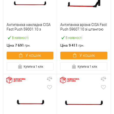
Антипаніка накладна CISA
Антипаніка врізна CISA Fast
Fast Push 59001.10 з
Push 59607.10 зі штангою
язичком зі штангою 1200
1200 мм червона
В наявності
В наявності
мм червона
7 691
9 411
Ціна
Ціна
грн.
грн.
У кошик
У кошик
Купити в 1 клік
Купити в 1 клік