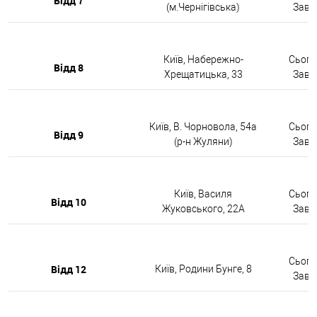
Відд 7
(м.Чернігівська)
Завтр
Київ, Набережно-
Сьогод
Відд 8
Хрещатицька, 33
Завтр
Київ, В. Чорновола, 54а
Сьогод
Відд 9
(р-н Жуляни)
Завтр
Київ, Василя
Сьогод
Відд 10
Жуковського, 22А
Завтр
Сьогод
Відд 12
Київ, Родини Бунге, 8
Завтр