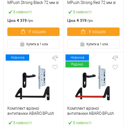
МPush Strong Black 72 мм зі
МPush Strong Red 72 мм зі
штангою 1000 мм чорна
штангою 1000 мм червона
В наявності
В наявності
4 319
4 319
Ціна
Ціна
грн.
грн.
У кошик
У кошик
Купити в 1 клік
Купити в 1 клік
Новинка
Новинка
Радимо
Комплект врізної
Комплект врізної
антипаніки ABARO BPush
антипаніки ABARO BPush
Eco Black 72мм 1000 мм
Eco Red 72мм 1000 мм
В наявності
В наявності
чорний із замком та ручкою
червоний із замком та