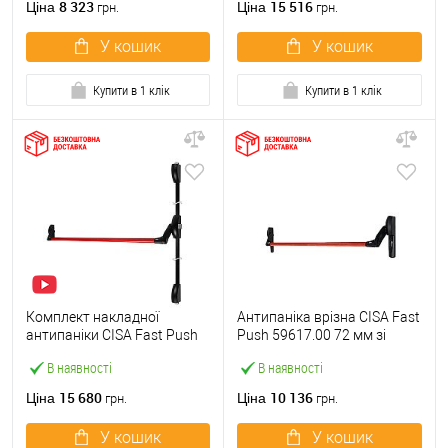
8 323
15 516
Ціна
Ціна
грн.
грн.
У кошик
У кошик
Купити в 1 клік
Купити в 1 клік
Комплект накладної
Антипаніка врізна CISA Fast
антипаніки CISA Fast Push
Push 59617.00 72 мм зі
59011.10 1200 мм 2/3-
штангою 1200 мм червона
В наявності
В наявності
точковий вверх-вниз
червона
15 680
10 136
Ціна
Ціна
грн.
грн.
У кошик
У кошик