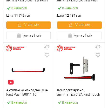
антипаніки CISA Fast Push
антипаніки CISA Fast Push
59607.10 1200 мм червона
59617.10 72мм 1200 мм
В наявності
В наявності
із замком та ручкою
червоний із замком та
ручкою
11 748
12 474
Ціна
Ціна
грн.
грн.
У кошик
У кошик
Купити в 1 клік
Купити в 1 клік
Антипаніка накладна CISA
Комплект врізної
Fast Push 59011.10
антипаніки CISA Fast Touch
модульна з язичком зі
59711.00 1200 мм червона
В наявності
В наявності
штангою 1200 мм червона
із замком та ручкою