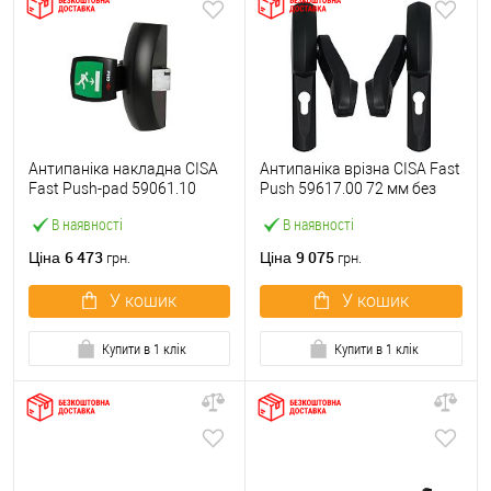
Антипаніка накладна CISA
Антипаніка врізна CISA Fast
Fast Push-pad 59061.10
Push 59617.00 72 мм без
модульна з язичком
штанги
В наявності
В наявності
6 473
9 075
Ціна
Ціна
грн.
грн.
У кошик
У кошик
Купити в 1 клік
Купити в 1 клік