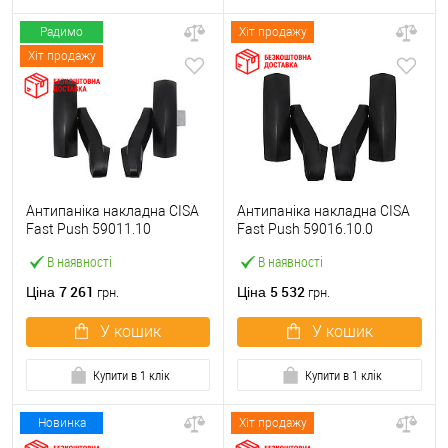
Радимо
Хіт продажу
Хіт продажу
Антипаніка накладна CISA
Антипаніка накладна CISA
Fast Push 59011.10
Fast Push 59016.10.0
модульна з язичком без
модульна без язичка без
В наявності
В наявності
штанги
штанги
7 261
5 532
Ціна
Ціна
грн.
грн.
У кошик
У кошик
Купити в 1 клік
Купити в 1 клік
Новинка
Хіт продажу