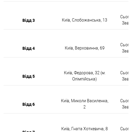
Сьогод
Відд 3
Київ, Слобожанська, 13
Завтр
Сьогод
Відд 4
Київ, Верховинна, 69
Завтр
Київ, Федорова, 32 (м.
Сьогод
Відд 5
Олімпійська)
Завтр
Київ, Миколи Василенка,
Сьогод
Відд 6
2
Завтр
Київ, Гната Хоткевича, 8
Сьогод