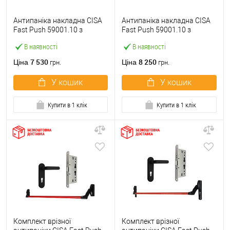
Антипаніка накладна CISA
Антипаніка накладна CISA
Fast Push 59001.10 з
Fast Push 59001.10 з
язичком зі штангою 900 мм
язичком зі штангою 1500
В наявності
В наявності
червона
мм червона
7 530
8 250
Ціна
Ціна
грн.
грн.
У кошик
У кошик
Купити в 1 клік
Купити в 1 клік
Комплект врізної
Комплект врізної