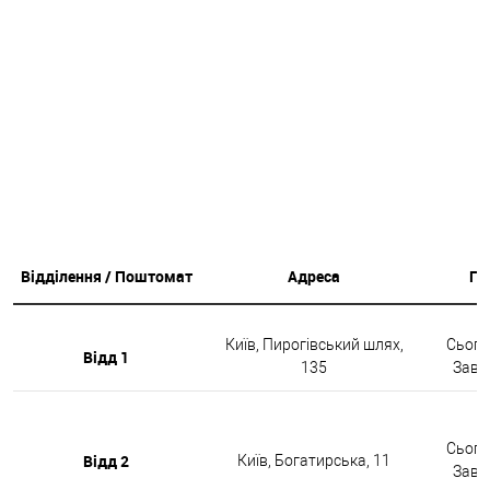
Відділення / Поштомат
Адреса
Гр
Київ, Пирогівський шлях,
Сьогод
Відд 1
135
Завтр
Сьогод
Відд 2
Київ, Богатирська, 11
Завтр