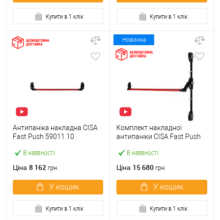
Купити в 1 клік
Купити в 1 клік
Новинка
Антипаніка накладна CISA
Комплект накладної
Fast Push 59011.10
антипаніки CISA Fast Push
модульна з язичком зі
59011.10 1200 мм 2/3-
В наявності
В наявності
штангою 900 мм червона
точковий вбік червона
8 162
15 680
Ціна
Ціна
грн.
грн.
У кошик
У кошик
Купити в 1 клік
Купити в 1 клік