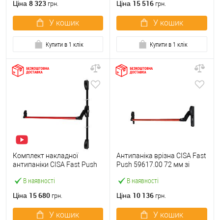
8 323
15 516
Ціна
Ціна
грн.
грн.
У кошик
У кошик
Купити в 1 клік
Купити в 1 клік
Комплект накладної
Антипаніка врізна CISA Fast
антипаніки CISA Fast Push
Push 59617.00 72 мм зі
59011.10 1200 мм 2/3-
штангою 1200 мм червона
В наявності
В наявності
точковий вверх-вниз
червона
15 680
10 136
Ціна
Ціна
грн.
грн.
У кошик
У кошик