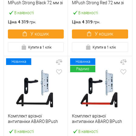
МPush Strong Black 72 мм зі
МPush Strong Red 72 мм зі
штангою 1000 мм чорна
штангою 1000 мм червона
В наявності
В наявності
4 319
4 319
Ціна
Ціна
грн.
грн.
У кошик
У кошик
Купити в 1 клік
Купити в 1 клік
Новинка
Новинка
Радимо
Комплект врізної
Комплект врізної
антипаніки ABARO BPush
антипаніки ABARO BPush
Eco Black 72мм 1000 мм
Eco Red 72мм 1000 мм
В наявності
В наявності
чорний із замком та ручкою
червоний із замком та