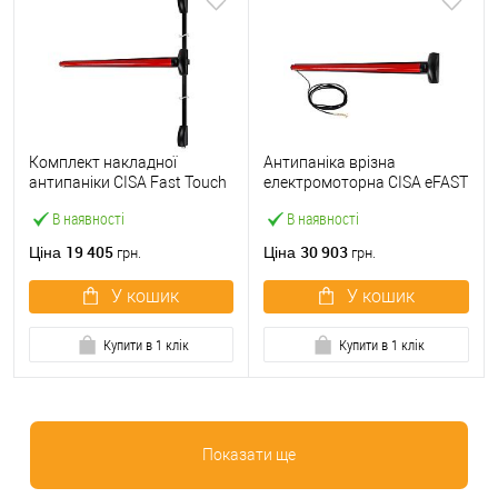
Комплект накладної
Антипаніка врізна
антипаніки CISA Fast Touch
електромоторна CISA eFAST
59811.10 1200 мм 2/3-
59751.00 1200 мм червона
В наявності
В наявності
точковий вверх-вниз
червона
19 405
30 903
Ціна
Ціна
грн.
грн.
У кошик
У кошик
Купити в 1 клік
Купити в 1 клік
Показати ще