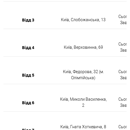
Сьогод
Відд 3
Київ, Слобожанська, 13
Завтр
Сьогод
Відд 4
Київ, Верховинна, 69
Завтр
Київ, Федорова, 32 (м.
Сьогод
Відд 5
Олімпійська)
Завтр
Київ, Миколи Василенка,
Сьогод
Відд 6
2
Завтр
Київ, Гната Хоткевича, 8
Сьогод