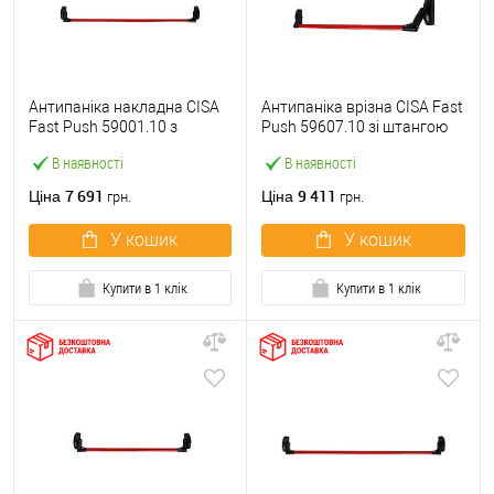
Антипаніка накладна CISA
Антипаніка врізна CISA Fast
Fast Push 59001.10 з
Push 59607.10 зі штангою
язичком зі штангою 1200
1200 мм червона
В наявності
В наявності
мм червона
7 691
9 411
Ціна
Ціна
грн.
грн.
У кошик
У кошик
Купити в 1 клік
Купити в 1 клік