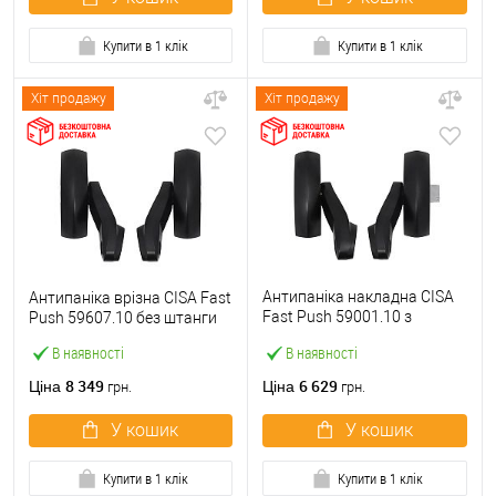
Купити в 1 клік
Купити в 1 клік
Хіт продажу
Хіт продажу
Антипаніка накладна CISA
Антипаніка врізна CISA Fast
Fast Push 59001.10 з
Push 59607.10 без штанги
язичком без штанги
В наявності
В наявності
8 349
6 629
Ціна
Ціна
грн.
грн.
У кошик
У кошик
Купити в 1 клік
Купити в 1 клік