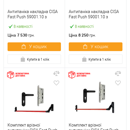
Антипаніка накладна CISA
Антипаніка накладна CISA
Fast Push 59001.10 з
Fast Push 59001.10 з
язичком зі штангою 900 мм
язичком зі штангою 1500
В наявності
В наявності
червона
мм червона
7 530
8 250
Ціна
Ціна
грн.
грн.
У кошик
У кошик
Купити в 1 клік
Купити в 1 клік
Комплект врізної
Комплект врізної