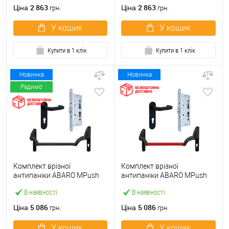
ручкою
2 863
2 863
Ціна
Ціна
грн.
грн.
У кошик
У кошик
Купити в 1 клік
Купити в 1 клік
Новинка
Новинка
Радимо
Комплект врізної
Комплект врізної
антипаніки ABARO МPush
антипаніки ABARO МPush
Strong Black 72мм 1000 мм
Strong Red 72мм 1000 мм
В наявності
В наявності
чорний із замком та ручкою
червоний із замком та
ручкою
5 086
5 086
Ціна
Ціна
грн.
грн.
У кошик
У кошик