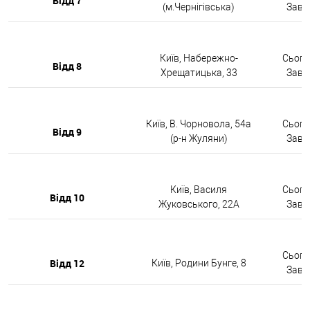
Відд 7
(м.Чернігівська)
Завтр
Київ, Набережно-
Сьогод
Відд 8
Хрещатицька, 33
Завтр
Київ, В. Чорновола, 54а
Сьогод
Відд 9
(р-н Жуляни)
Завтр
Київ, Василя
Сьогод
Відд 10
Жуковського, 22А
Завтр
Сьогод
Відд 12
Київ, Родини Бунге, 8
Завтр