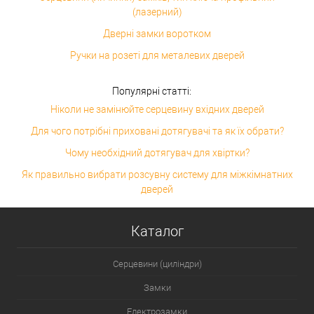
(лазерний)
Дверні замки воротком
Ручки на розеті для металевих дверей
Популярні статті:
Ніколи не замінюйте серцевину вхідних дверей
Для чого потрібні приховані дотягувачі та як їх обрати?
Чому необхідний дотягувач для хвіртки?
Як правильно вибрати розсувну систему для міжкімнатних
дверей
Каталог
Серцевини (циліндри)
Замки
Електрозамки