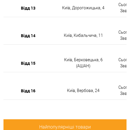
Сьогод
Відд 13
Київ, Дорогожицька, 4
Завтр
Сьогод
Відд 14
Київ, Кибальчича, 11
Завтр
Київ, Берковецька, 6
Сьогод
Відд 15
(АШАН)
Завтр
Сьогод
Відд 16
Київ, Вербова, 24
Завтр
Найпопулярніші товари