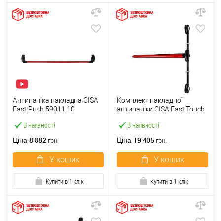
Антипаніка накладна CISA
Комплект накладної
Fast Push 59011.10
антипаніки CISA Fast Touch
модульна з язичком зі
59811.10 1200 мм 2/3-
В наявності
В наявності
штангою 1500 мм червона
точковий вбік червона
8 882
19 405
Ціна
Ціна
грн.
грн.
У кошик
У кошик
Купити в 1 клік
Купити в 1 клік