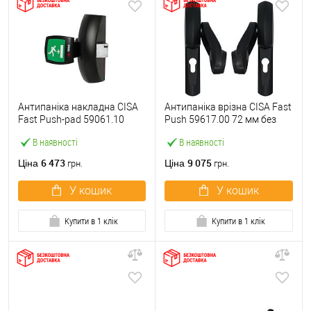
Антипаніка накладна CISA
Антипаніка врізна CISA Fast
Fast Push-pad 59061.10
Push 59617.00 72 мм без
модульна з язичком
штанги
В наявності
В наявності
6 473
9 075
Ціна
Ціна
грн.
грн.
У кошик
У кошик
Купити в 1 клік
Купити в 1 клік