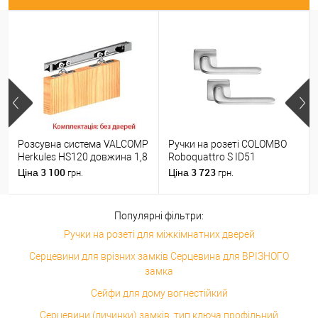
Розсувна система VALCOMP
Ручки на розеті COLOMBO
Herkules HS120 довжина 1,8
Roboquattro S ID51
м на 1 полотно вагою до
(PT19BZG-PT13) матовий
3 100
3 723
Ціна
Ціна
грн.
грн.
120 кг
хром
Популярні фільтри:
Ручки на розеті для міжкімнатних дверей
Серцевини для врізних замків Серцевина для ВРІЗНОГО
замка
Сейфи для дому вогнестійкий
Серцевини (личинки) замків, тип ключа профільний