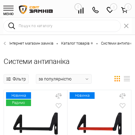
0
0
МЕНЮ
Інтернет магазин замків
Каталог товарів ⭐
Системи антипанік
•
•
Системи антипаніка
Фільтр
Новинка
Новинка
Радимо