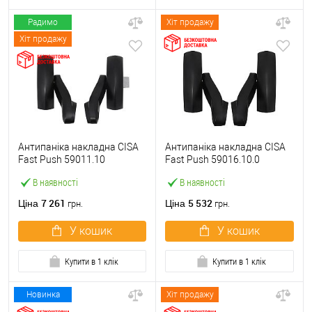
Радимо
Хіт продажу
Хіт продажу
Антипаніка накладна CISA
Антипаніка накладна CISA
Fast Push 59011.10
Fast Push 59016.10.0
модульна з язичком без
модульна без язичка без
В наявності
В наявності
штанги
штанги
7 261
5 532
Ціна
Ціна
грн.
грн.
У кошик
У кошик
Купити в 1 клік
Купити в 1 клік
Новинка
Хіт продажу