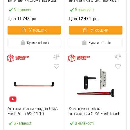
антипаніки CISA Fast Push
антипаніки CISA Fast Push
59607.10 1200 мм червона
59617.10 72мм 1200 мм
В наявності
В наявності
із замком та ручкою
червоний із замком та
ручкою
11 748
12 474
Ціна
Ціна
грн.
грн.
У кошик
У кошик
Купити в 1 клік
Купити в 1 клік
Антипаніка накладна CISA
Комплект врізної
Fast Push 59011.10
антипаніки CISA Fast Touch
модульна з язичком зі
59711.00 1200 мм червона
В наявності
В наявності
штангою 1200 мм червона
із замком та ручкою