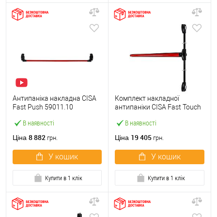
Антипаніка накладна CISA
Комплект накладної
Fast Push 59011.10
антипаніки CISA Fast Touch
модульна з язичком зі
59811.10 1200 мм 2/3-
В наявності
В наявності
штангою 1500 мм червона
точковий вбік червона
8 882
19 405
Ціна
Ціна
грн.
грн.
У кошик
У кошик
Купити в 1 клік
Купити в 1 клік