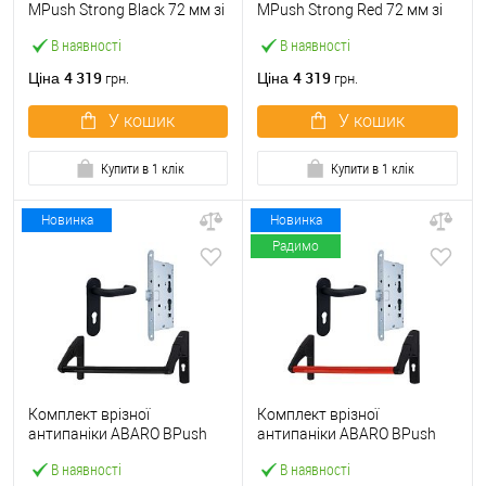
МPush Strong Black 72 мм зі
МPush Strong Red 72 мм зі
штангою 1000 мм чорна
штангою 1000 мм червона
В наявності
В наявності
4 319
4 319
Ціна
Ціна
грн.
грн.
У кошик
У кошик
Купити в 1 клік
Купити в 1 клік
Новинка
Новинка
Радимо
Комплект врізної
Комплект врізної
антипаніки ABARO BPush
антипаніки ABARO BPush
Eco Black 72мм 1000 мм
Eco Red 72мм 1000 мм
В наявності
В наявності
чорний із замком та ручкою
червоний із замком та