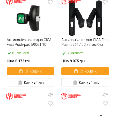
Антипаніка накладна CISA
Антипаніка врізна CISA Fast
Fast Push-pad 59061.10
Push 59617.00 72 мм без
модульна з язичком
штанги
В наявності
В наявності
6 473
9 075
Ціна
Ціна
грн.
грн.
У кошик
У кошик
Купити в 1 клік
Купити в 1 клік