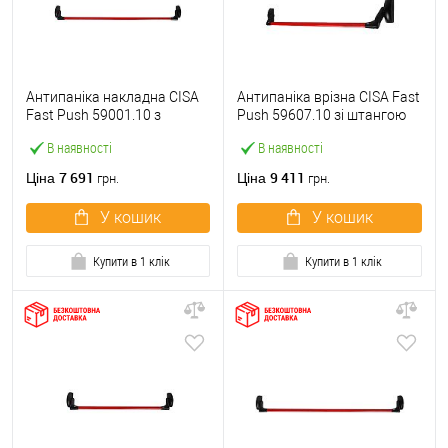
Антипаніка накладна CISA
Антипаніка врізна CISA Fast
Fast Push 59001.10 з
Push 59607.10 зі штангою
язичком зі штангою 1200
1200 мм червона
В наявності
В наявності
мм червона
7 691
9 411
Ціна
Ціна
грн.
грн.
У кошик
У кошик
Купити в 1 клік
Купити в 1 клік