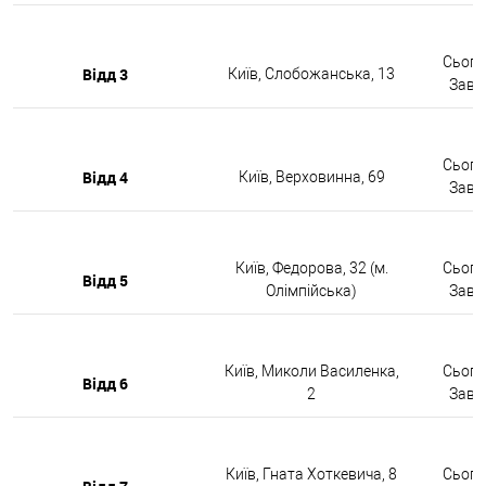
Сьогод
Відд 3
Київ, Слобожанська, 13
Завтр
Сьогод
Відд 4
Київ, Верховинна, 69
Завтр
Київ, Федорова, 32 (м.
Сьогод
Відд 5
Олімпійська)
Завтр
Київ, Миколи Василенка,
Сьогод
Відд 6
2
Завтр
Київ, Гната Хоткевича, 8
Сьогод