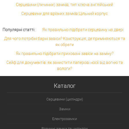
Серцевини (личинки) замків, тип ключа англійський
Серцевини для врізних замків Цільний корпус
Популярні статті:
Як правильно підібрати серцевину на двері
Для чого потрібні барні завіси? Конструкція, де приміняються та
як обрати
Як правильно підібрати приховані завіси на заміну?
Сейф для документів: як захистити паперові носії від вогню та
вологи?
Каталог
Серцевини (циліндри)
Замки
Електрозамки
Розумні замки та циліндри