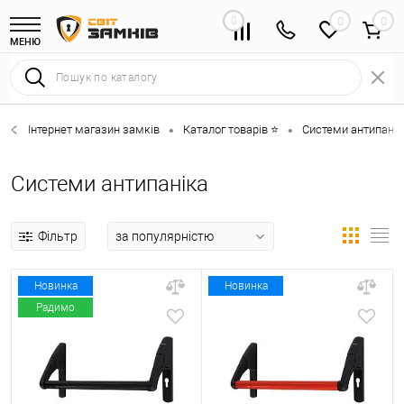
0
0
МЕНЮ
Інтернет магазин замків
Каталог товарів ⭐
Системи антипанік
•
•
Системи антипаніка
Фільтр
Новинка
Новинка
Радимо