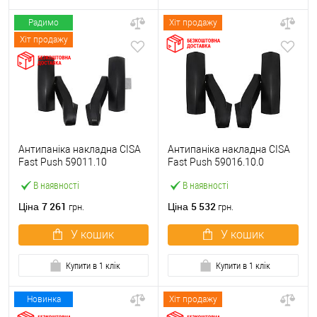
Радимо
Хіт продажу
Хіт продажу
Антипаніка накладна CISA
Антипаніка накладна CISA
Fast Push 59011.10
Fast Push 59016.10.0
модульна з язичком без
модульна без язичка без
В наявності
В наявності
штанги
штанги
7 261
5 532
Ціна
Ціна
грн.
грн.
У кошик
У кошик
Купити в 1 клік
Купити в 1 клік
Новинка
Хіт продажу