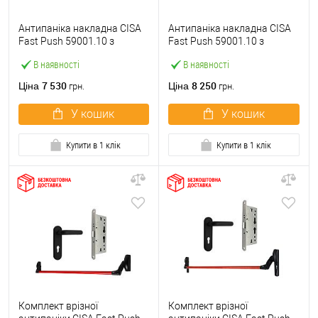
Антипаніка накладна CISA
Антипаніка накладна CISA
Fast Push 59001.10 з
Fast Push 59001.10 з
язичком зі штангою 900 мм
язичком зі штангою 1500
В наявності
В наявності
червона
мм червона
7 530
8 250
Ціна
Ціна
грн.
грн.
У кошик
У кошик
Купити в 1 клік
Купити в 1 клік
Комплект врізної
Комплект врізної