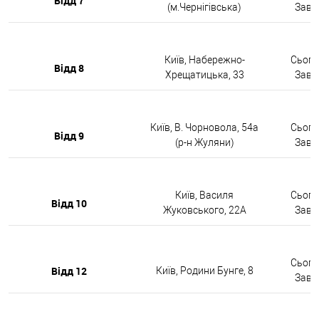
Відд 7
(м.Чернігівська)
Завтр
Київ, Набережно-
Сьогод
Відд 8
Хрещатицька, 33
Завтр
Київ, В. Чорновола, 54а
Сьогод
Відд 9
(р-н Жуляни)
Завтр
Київ, Василя
Сьогод
Відд 10
Жуковського, 22А
Завтр
Сьогод
Відд 12
Київ, Родини Бунге, 8
Завтр