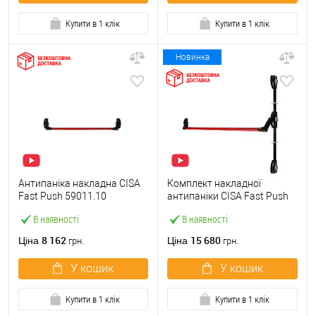
Купити в 1 клік
Купити в 1 клік
Новинка
Антипаніка накладна CISA
Комплект накладної
Fast Push 59011.10
антипаніки CISA Fast Push
модульна з язичком зі
59011.10 1200 мм 2/3-
В наявності
В наявності
штангою 900 мм червона
точковий вбік червона
8 162
15 680
Ціна
Ціна
грн.
грн.
У кошик
У кошик
Купити в 1 клік
Купити в 1 клік