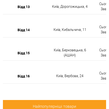
Сьогод
Відд 13
Київ, Дорогожицька, 4
Завтр
Сьогод
Відд 14
Київ, Кибальчича, 11
Завтр
Київ, Берковецька, 6
Сьогод
Відд 15
(АШАН)
Завтр
Сьогод
Відд 16
Київ, Вербова, 24
Завтр
Найпопулярніші товари