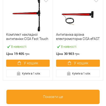
Комплект накладної
Антипаніка врізна
антипаніки CISA Fast Touch
електромоторна CISA eFAST
59811.10 1200 мм 2/3-
59751.00 1200 мм червона
В наявності
В наявності
точковий вверх-вниз
червона
19 405
30 903
Ціна
Ціна
грн.
грн.
У кошик
У кошик
Купити в 1 клік
Купити в 1 клік
Показати ще