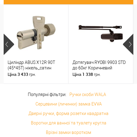
Циліндр ABUS X12R 90T
Дотягувач RYOBI 9903 STD
(45*45T) нікель_сатин
до 60кг Коричневий
3 433
1 338
Ціна
Ціна
грн.
грн.
Популярні фільтри:
Ручки скоби WALA
Серцевини (личинки) замка EVVA
Дверні ручки, форма розетки квадратна
Воротки для ванної та туалету кругла
Врізні замки воротком