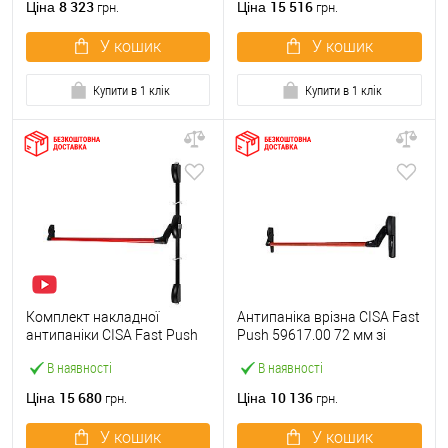
8 323
15 516
Ціна
Ціна
грн.
грн.
У кошик
У кошик
Купити в 1 клік
Купити в 1 клік
Комплект накладної
Антипаніка врізна CISA Fast
антипаніки CISA Fast Push
Push 59617.00 72 мм зі
59011.10 1200 мм 2/3-
штангою 1200 мм червона
В наявності
В наявності
точковий вверх-вниз
червона
15 680
10 136
Ціна
Ціна
грн.
грн.
У кошик
У кошик