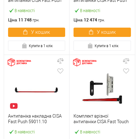
антипаніки CISA Fast Push
антипаніки CISA Fast Push
59607.10 1200 мм червона
59617.10 72мм 1200 мм
В наявності
В наявності
із замком та ручкою
червоний із замком та
ручкою
11 748
12 474
Ціна
Ціна
грн.
грн.
У кошик
У кошик
Купити в 1 клік
Купити в 1 клік
Антипаніка накладна CISA
Комплект врізної
Fast Push 59011.10
антипаніки CISA Fast Touch
модульна з язичком зі
59711.00 1200 мм червона
В наявності
В наявності
штангою 1200 мм червона
із замком та ручкою