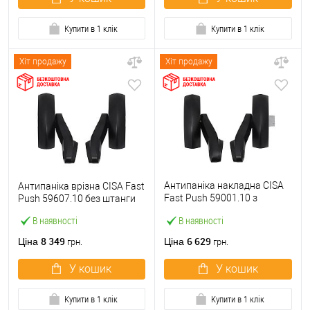
Купити в 1 клік
Купити в 1 клік
Хіт продажу
Хіт продажу
Антипаніка накладна CISA
Антипаніка врізна CISA Fast
Fast Push 59001.10 з
Push 59607.10 без штанги
язичком без штанги
В наявності
В наявності
8 349
6 629
Ціна
Ціна
грн.
грн.
У кошик
У кошик
Купити в 1 клік
Купити в 1 клік