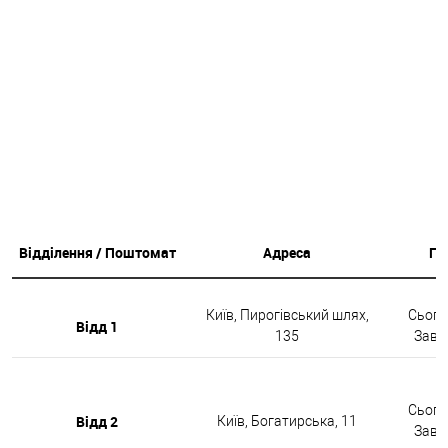
Відділення / Поштомат
Адреса
Гр
Київ, Пирогівський шлях,
Сьогод
Відд 1
135
Завтр
Сьогод
Відд 2
Київ, Богатирська, 11
Завтр