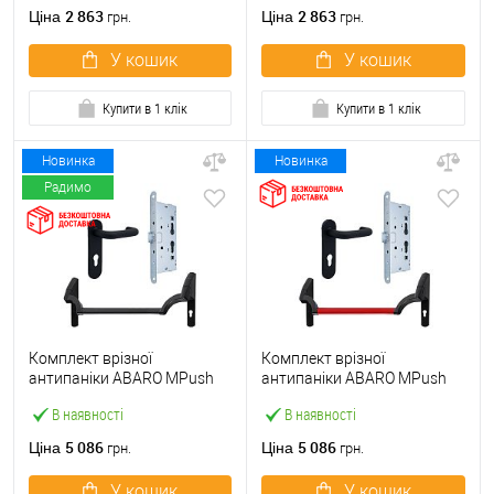
ручкою
2 863
2 863
Ціна
Ціна
грн.
грн.
У кошик
У кошик
Купити в 1 клік
Купити в 1 клік
Новинка
Новинка
Радимо
Комплект врізної
Комплект врізної
антипаніки ABARO МPush
антипаніки ABARO МPush
Strong Black 72мм 1000 мм
Strong Red 72мм 1000 мм
В наявності
В наявності
чорний із замком та ручкою
червоний із замком та
ручкою
5 086
5 086
Ціна
Ціна
грн.
грн.
У кошик
У кошик