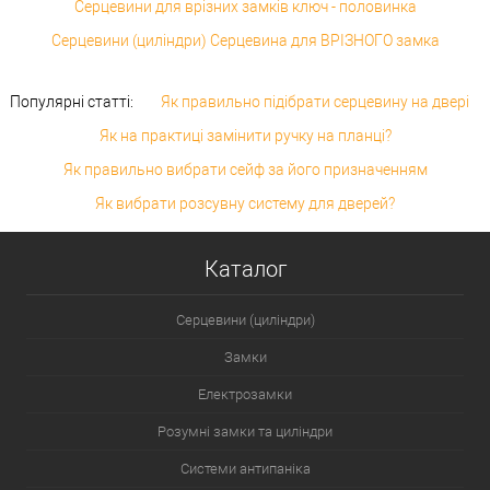
Серцевини для врізних замків ключ - половинка
Серцевини (циліндри) Серцевина для ВРІЗНОГО замка
Популярні статті:
Як правильно підібрати серцевину на двері
Як на практиці замінити ручку на планці?
Як правильно вибрати сейф за його призначенням
Як вибрати розсувну систему для дверей?
Каталог
Серцевини (циліндри)
Замки
Електрозамки
Розумні замки та циліндри
Системи антипаніка