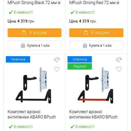
МPush Strong Black 72 мм зі
МPush Strong Red 72 мм зі
штангою 1000 мм чорна
штангою 1000 мм червона
В наявності
В наявності
4 319
4 319
Ціна
Ціна
грн.
грн.
У кошик
У кошик
Купити в 1 клік
Купити в 1 клік
Новинка
Новинка
Радимо
Комплект врізної
Комплект врізної
антипаніки ABARO BPush
антипаніки ABARO BPush
Eco Black 72мм 1000 мм
Eco Red 72мм 1000 мм
В наявності
В наявності
чорний із замком та ручкою
червоний із замком та