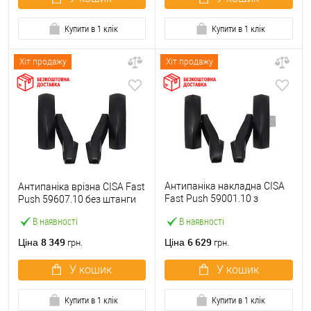
Купити в 1 клік
Купити в 1 клік
Хіт продажу
Хіт продажу
Антипаніка накладна CISA
Антипаніка врізна CISA Fast
Fast Push 59001.10 з
Push 59607.10 без штанги
язичком без штанги
В наявності
В наявності
8 349
6 629
Ціна
Ціна
грн.
грн.
У кошик
У кошик
Купити в 1 клік
Купити в 1 клік