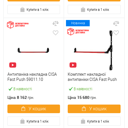
Купити в 1 клік
Купити в 1 клік
Новинка
Антипаніка накладна CISA
Комплект накладної
Fast Push 59011.10
антипаніки CISA Fast Push
модульна з язичком зі
59011.10 1200 мм 2/3-
В наявності
В наявності
штангою 900 мм червона
точковий вбік червона
8 162
15 680
Ціна
Ціна
грн.
грн.
У кошик
У кошик
Купити в 1 клік
Купити в 1 клік