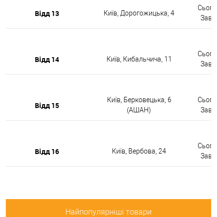
Сьогод
Відд 13
Київ, Дорогожицька, 4
Завтр
Сьогод
Відд 14
Київ, Кибальчича, 11
Завтр
Київ, Берковецька, 6
Сьогод
Відд 15
(АШАН)
Завтр
Сьогод
Відд 16
Київ, Вербова, 24
Завтр
Найпопулярніші товари