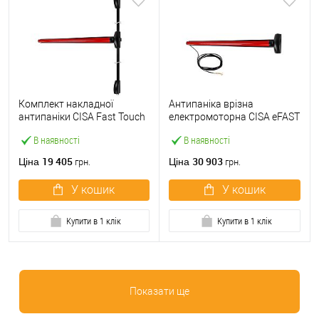
Комплект накладної
Антипаніка врізна
антипаніки CISA Fast Touch
електромоторна CISA eFAST
59811.10 1200 мм 2/3-
59751.00 1200 мм червона
В наявності
В наявності
точковий вверх-вниз
червона
19 405
30 903
Ціна
Ціна
грн.
грн.
У кошик
У кошик
Купити в 1 клік
Купити в 1 клік
Показати ще