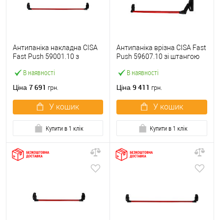
Антипаніка накладна CISA
Антипаніка врізна CISA Fast
Fast Push 59001.10 з
Push 59607.10 зі штангою
язичком зі штангою 1200
1200 мм червона
В наявності
В наявності
мм червона
7 691
9 411
Ціна
Ціна
грн.
грн.
У кошик
У кошик
Купити в 1 клік
Купити в 1 клік