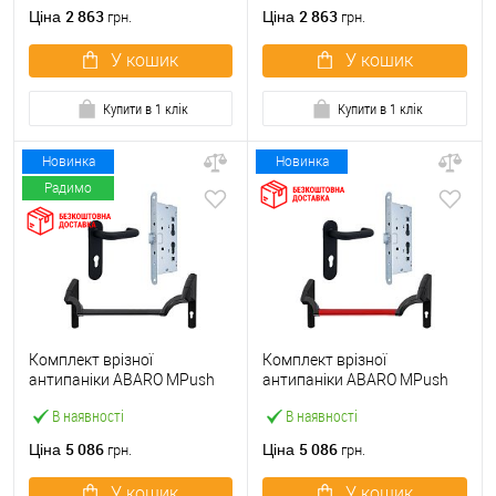
ручкою
2 863
2 863
Ціна
Ціна
грн.
грн.
У кошик
У кошик
Купити в 1 клік
Купити в 1 клік
Новинка
Новинка
Радимо
Комплект врізної
Комплект врізної
антипаніки ABARO МPush
антипаніки ABARO МPush
Strong Black 72мм 1000 мм
Strong Red 72мм 1000 мм
В наявності
В наявності
чорний із замком та ручкою
червоний із замком та
ручкою
5 086
5 086
Ціна
Ціна
грн.
грн.
У кошик
У кошик