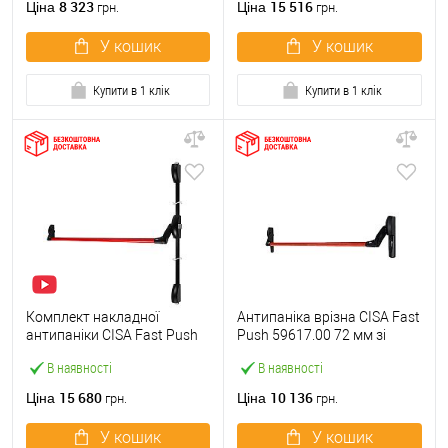
8 323
15 516
Ціна
Ціна
грн.
грн.
У кошик
У кошик
Купити в 1 клік
Купити в 1 клік
Комплект накладної
Антипаніка врізна CISA Fast
антипаніки CISA Fast Push
Push 59617.00 72 мм зі
59011.10 1200 мм 2/3-
штангою 1200 мм червона
В наявності
В наявності
точковий вверх-вниз
червона
15 680
10 136
Ціна
Ціна
грн.
грн.
У кошик
У кошик