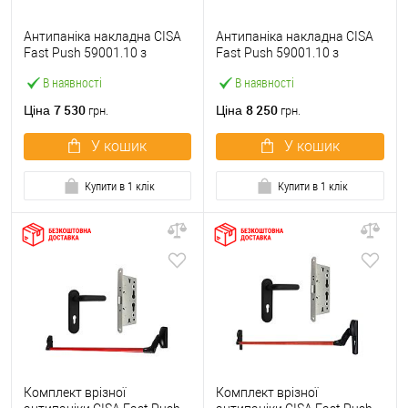
Антипаніка накладна CISA
Антипаніка накладна CISA
Fast Push 59001.10 з
Fast Push 59001.10 з
язичком зі штангою 900 мм
язичком зі штангою 1500
В наявності
В наявності
червона
мм червона
7 530
8 250
Ціна
Ціна
грн.
грн.
У кошик
У кошик
Купити в 1 клік
Купити в 1 клік
Комплект врізної
Комплект врізної