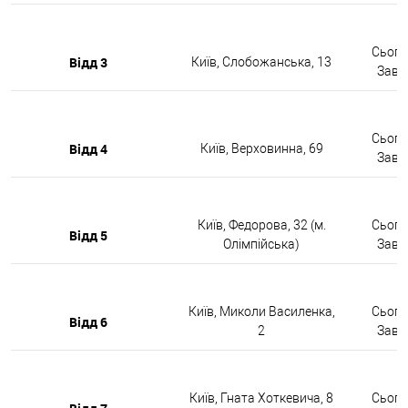
Сьогод
Відд 3
Київ, Слобожанська, 13
Завтр
Сьогод
Відд 4
Київ, Верховинна, 69
Завтр
Київ, Федорова, 32 (м.
Сьогод
Відд 5
Олімпійська)
Завтр
Київ, Миколи Василенка,
Сьогод
Відд 6
2
Завтр
Київ, Гната Хоткевича, 8
Сьогод