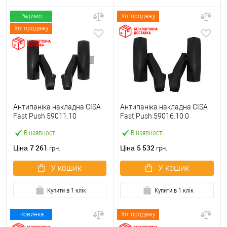
Радимо
Хіт продажу
Хіт продажу
Антипаніка накладна CISA
Антипаніка накладна CISA
Fast Push 59011.10
Fast Push 59016.10.0
модульна з язичком без
модульна без язичка без
В наявності
В наявності
штанги
штанги
7 261
5 532
Ціна
Ціна
грн.
грн.
У кошик
У кошик
Купити в 1 клік
Купити в 1 клік
Новинка
Хіт продажу