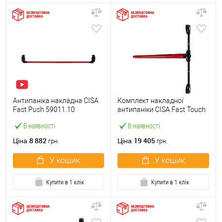
Антипаніка накладна CISA
Комплект накладної
Fast Push 59011.10
антипаніки CISA Fast Touch
модульна з язичком зі
59811.10 1200 мм 2/3-
В наявності
В наявності
штангою 1500 мм червона
точковий вбік червона
8 882
19 405
Ціна
Ціна
грн.
грн.
У кошик
У кошик
Купити в 1 клік
Купити в 1 клік