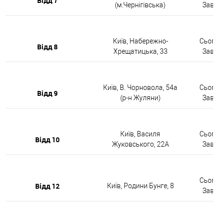
Відд 7
(м.Чернігівська)
Завтр
Київ, Набережно-
Сьогод
Відд 8
Хрещатицька, 33
Завтр
Київ, В. Чорновола, 54а
Сьогод
Відд 9
(р-н Жуляни)
Завтр
Київ, Василя
Сьогод
Відд 10
Жуковського, 22А
Завтр
Сьогод
Відд 12
Київ, Родини Бунге, 8
Завтр