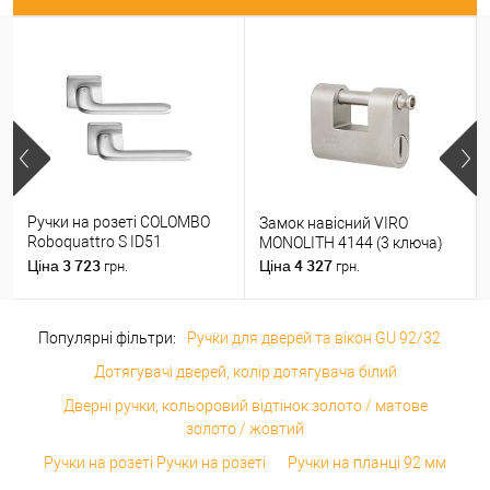
Ручки на розеті COLOMBO
Замок навісний VIRO
Roboquattro S ID51
MONOLITH 4144 (3 ключа)
(PT19BZG-PT13) матовий
3 723
4 327
Ціна
Ціна
грн.
грн.
хром
Популярні фільтри:
Ручки для дверей та вікон GU 92/32
Дотягувачі дверей, колір дотягувача білий
Дверні ручки, кольоровий відтінок золото / матове
золото / жовтий
Ручки на розеті Ручки на розеті
Ручки на планці 92 мм