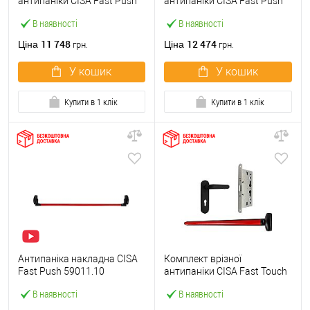
антипаніки CISA Fast Push
антипаніки CISA Fast Push
59607.10 1200 мм червона
59617.10 72мм 1200 мм
В наявності
В наявності
із замком та ручкою
червоний із замком та
ручкою
11 748
12 474
Ціна
Ціна
грн.
грн.
У кошик
У кошик
Купити в 1 клік
Купити в 1 клік
Антипаніка накладна CISA
Комплект врізної
Fast Push 59011.10
антипаніки CISA Fast Touch
модульна з язичком зі
59711.00 1200 мм червона
В наявності
В наявності
штангою 1200 мм червона
із замком та ручкою