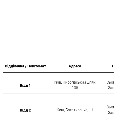
Відділення / Поштомат
Адреса
Гр
Київ, Пирогівський шлях,
Сьогод
Відд 1
135
Завтр
Сьогод
Відд 2
Київ, Богатирська, 11
Завтр