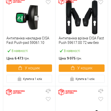
Антипаніка накладна CISA
Антипаніка врізна CISA Fast
Fast Push-pad 59061.10
Push 59617.00 72 мм без
модульна з язичком
штанги
В наявності
В наявності
6 473
9 075
Ціна
Ціна
грн.
грн.
У кошик
У кошик
Купити в 1 клік
Купити в 1 клік