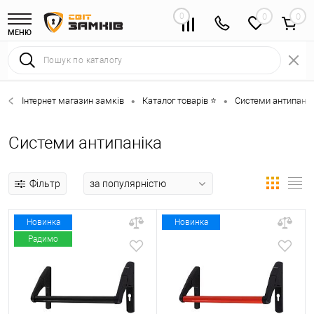
0
0
МЕНЮ
Інтернет магазин замків
Каталог товарів ⭐
Системи антипанік
•
•
Системи антипаніка
Фільтр
Новинка
Новинка
Радимо