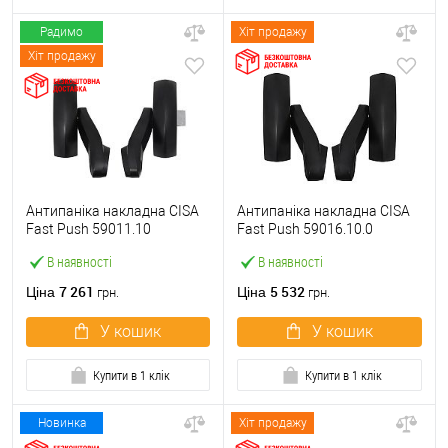
Радимо
Хіт продажу
Хіт продажу
Антипаніка накладна CISA
Антипаніка накладна CISA
Fast Push 59011.10
Fast Push 59016.10.0
модульна з язичком без
модульна без язичка без
В наявності
В наявності
штанги
штанги
7 261
5 532
Ціна
Ціна
грн.
грн.
У кошик
У кошик
Купити в 1 клік
Купити в 1 клік
Новинка
Хіт продажу