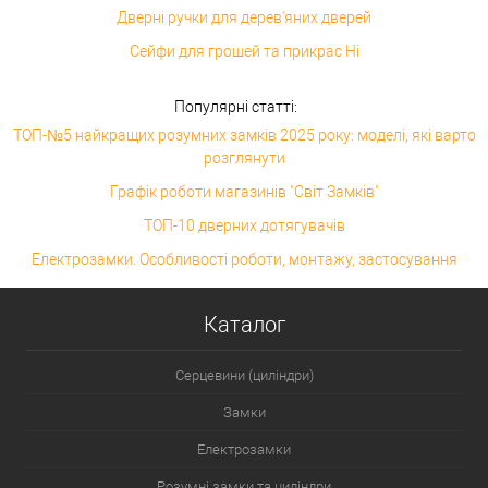
Дверні ручки для дерев'яних дверей
Сейфи для грошей та прикрас Ні
Популярні статті:
ТОП-№5 найкращих розумних замків 2025 року: моделі, які варто
розглянути
Графік роботи магазинів "Світ Замків"
ТОП-10 дверних дотягувачів
Електрозамки. Особливості роботи, монтажу, застосування
Каталог
Серцевини (циліндри)
Замки
Електрозамки
Розумні замки та циліндри