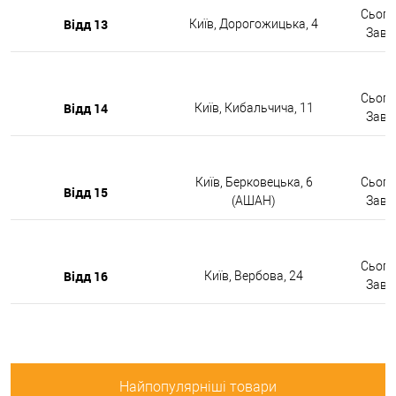
Сьогод
Відд 13
Київ, Дорогожицька, 4
Завтр
Сьогод
Відд 14
Київ, Кибальчича, 11
Завтр
Київ, Берковецька, 6
Сьогод
Відд 15
(АШАН)
Завтр
Сьогод
Відд 16
Київ, Вербова, 24
Завтр
Найпопулярніші товари