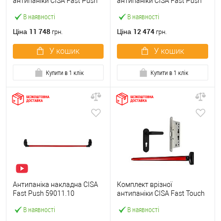
антипаніки CISA Fast Push
антипаніки CISA Fast Push
59607.10 1200 мм червона
59617.10 72мм 1200 мм
В наявності
В наявності
із замком та ручкою
червоний із замком та
ручкою
11 748
12 474
Ціна
Ціна
грн.
грн.
У кошик
У кошик
Купити в 1 клік
Купити в 1 клік
Антипаніка накладна CISA
Комплект врізної
Fast Push 59011.10
антипаніки CISA Fast Touch
модульна з язичком зі
59711.00 1200 мм червона
В наявності
В наявності
штангою 1200 мм червона
із замком та ручкою