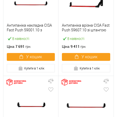
Антипаніка накладна CISA
Антипаніка врізна CISA Fast
Fast Push 59001.10 з
Push 59607.10 зі штангою
язичком зі штангою 1200
1200 мм червона
В наявності
В наявності
мм червона
7 691
9 411
Ціна
Ціна
грн.
грн.
У кошик
У кошик
Купити в 1 клік
Купити в 1 клік