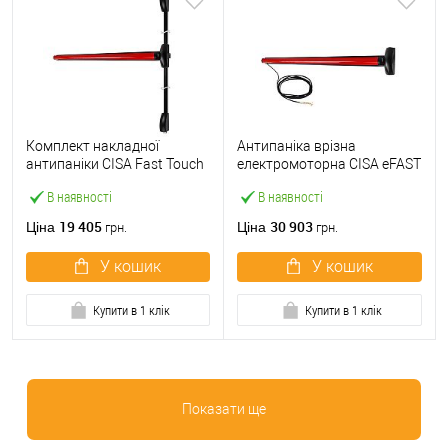
Комплект накладної
Антипаніка врізна
антипаніки CISA Fast Touch
електромоторна CISA eFAST
59811.10 1200 мм 2/3-
59751.00 1200 мм червона
В наявності
В наявності
точковий вверх-вниз
червона
19 405
30 903
Ціна
Ціна
грн.
грн.
У кошик
У кошик
Купити в 1 клік
Купити в 1 клік
Показати ще