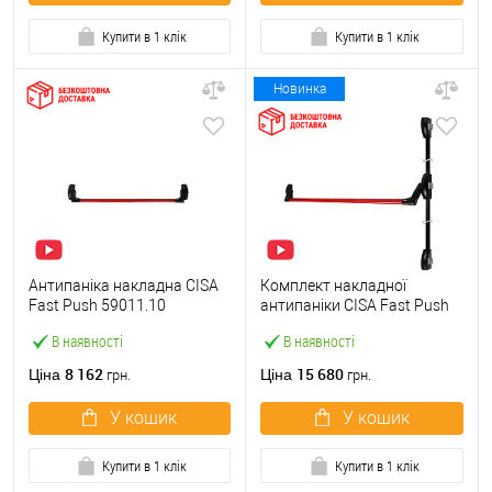
Купити в 1 клік
Купити в 1 клік
Новинка
Антипаніка накладна CISA
Комплект накладної
Fast Push 59011.10
антипаніки CISA Fast Push
модульна з язичком зі
59011.10 1200 мм 2/3-
В наявності
В наявності
штангою 900 мм червона
точковий вбік червона
8 162
15 680
Ціна
Ціна
грн.
грн.
У кошик
У кошик
Купити в 1 клік
Купити в 1 клік