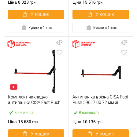
8 323
15 516
Ціна
Ціна
грн.
грн.
У кошик
У кошик
Купити в 1 клік
Купити в 1 клік
Комплект накладної
Антипаніка врізна CISA Fast
антипаніки CISA Fast Push
Push 59617.00 72 мм зі
59011.10 1200 мм 2/3-
штангою 1200 мм червона
В наявності
В наявності
точковий вверх-вниз
червона
15 680
10 136
Ціна
Ціна
грн.
грн.
У кошик
У кошик