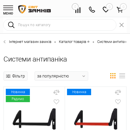
0
0
МЕНЮ
Інтернет магазин замків
Каталог товарів ⭐
Системи антипанік
•
•
Системи антипаніка
Фільтр
Новинка
Новинка
Радимо