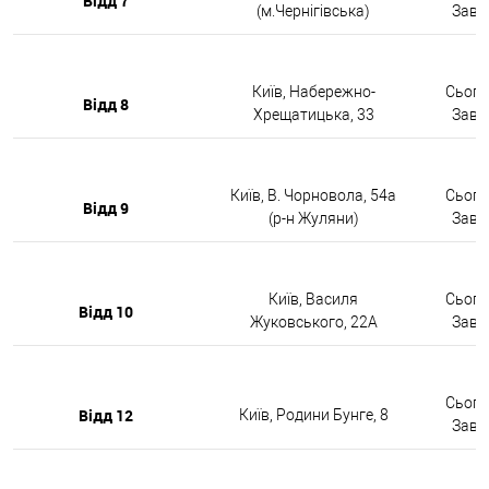
Відд 7
(м.Чернігівська)
Завтр
Київ, Набережно-
Сьогод
Відд 8
Хрещатицька, 33
Завтр
Київ, В. Чорновола, 54а
Сьогод
Відд 9
(р-н Жуляни)
Завтр
Київ, Василя
Сьогод
Відд 10
Жуковського, 22А
Завтр
Сьогод
Відд 12
Київ, Родини Бунге, 8
Завтр