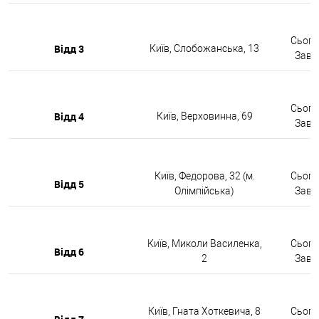
Сьогод
Відд 3
Київ, Слобожанська, 13
Завтр
Сьогод
Відд 4
Київ, Верховинна, 69
Завтр
Київ, Федорова, 32 (м.
Сьогод
Відд 5
Олімпійська)
Завтр
Київ, Миколи Василенка,
Сьогод
Відд 6
2
Завтр
Київ, Гната Хоткевича, 8
Сьогод