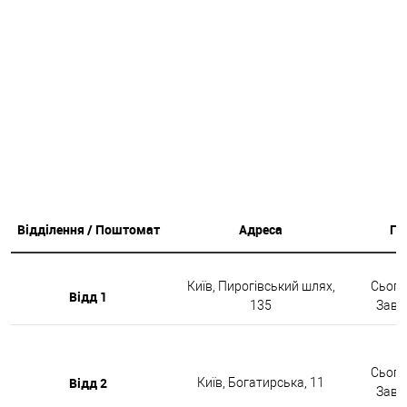
Відділення / Поштомат
Адреса
Гр
Київ, Пирогівський шлях,
Сьогод
Відд 1
135
Завтр
Сьогод
Відд 2
Київ, Богатирська, 11
Завтр