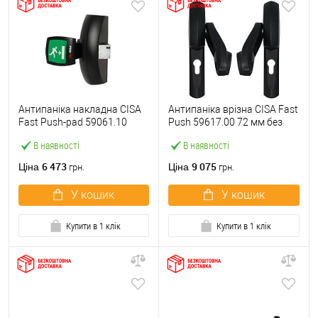
Антипаніка накладна CISA
Антипаніка врізна CISA Fast
Fast Push-pad 59061.10
Push 59617.00 72 мм без
модульна з язичком
штанги
В наявності
В наявності
6 473
9 075
Ціна
Ціна
грн.
грн.
У кошик
У кошик
Купити в 1 клік
Купити в 1 клік