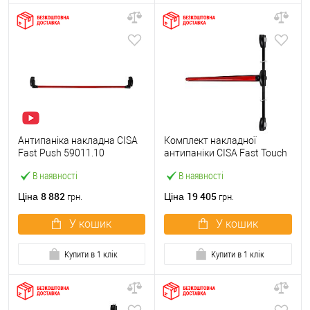
Антипаніка накладна CISA
Комплект накладної
Fast Push 59011.10
антипаніки CISA Fast Touch
модульна з язичком зі
59811.10 1200 мм 2/3-
В наявності
В наявності
штангою 1500 мм червона
точковий вбік червона
8 882
19 405
Ціна
Ціна
грн.
грн.
У кошик
У кошик
Купити в 1 клік
Купити в 1 клік