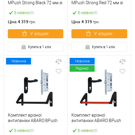
МPush Strong Black 72 мм зі
МPush Strong Red 72 мм зі
штангою 1000 мм чорна
штангою 1000 мм червона
В наявності
В наявності
4 319
4 319
Ціна
Ціна
грн.
грн.
У кошик
У кошик
Купити в 1 клік
Купити в 1 клік
Новинка
Новинка
Радимо
Комплект врізної
Комплект врізної
антипаніки ABARO BPush
антипаніки ABARO BPush
Eco Black 72мм 1000 мм
Eco Red 72мм 1000 мм
В наявності
В наявності
чорний із замком та ручкою
червоний із замком та