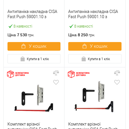
Антипаніка накладна CISA
Антипаніка накладна CISA
Fast Push 59001.10 з
Fast Push 59001.10 з
язичком зі штангою 900 мм
язичком зі штангою 1500
В наявності
В наявності
червона
мм червона
7 530
8 250
Ціна
Ціна
грн.
грн.
У кошик
У кошик
Купити в 1 клік
Купити в 1 клік
Комплект врізної
Комплект врізної