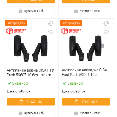
Купити в 1 клік
Купити в 1 клік
Хіт продажу
Хіт продажу
Антипаніка накладна CISA
Антипаніка врізна CISA Fast
Fast Push 59001.10 з
Push 59607.10 без штанги
язичком без штанги
В наявності
В наявності
8 349
6 629
Ціна
Ціна
грн.
грн.
У кошик
У кошик
Купити в 1 клік
Купити в 1 клік