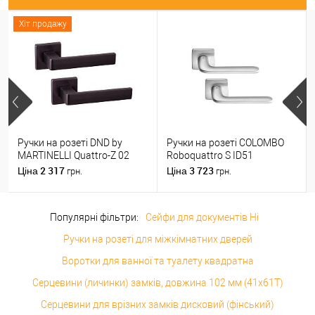
Хіт продажу
Ручки на розеті DND by
Ручки на розеті COLOMBO
MARTINELLI Quattro-Z 02
Roboquattro S ID51
ZNE чорний
(PT19BZG-PT13) матовий
2 317
3 723
Ціна
Ціна
грн.
грн.
хром
Популярні фільтри:
Сейфи для документів Ні
Ручки на розеті для міжкімнатних дверей
Воротки для ванної та туалету квадратна
Серцевини (личинки) замків, довжина 102 мм (41x61T)
Серцевини для врізних замків дисковий (фінський)