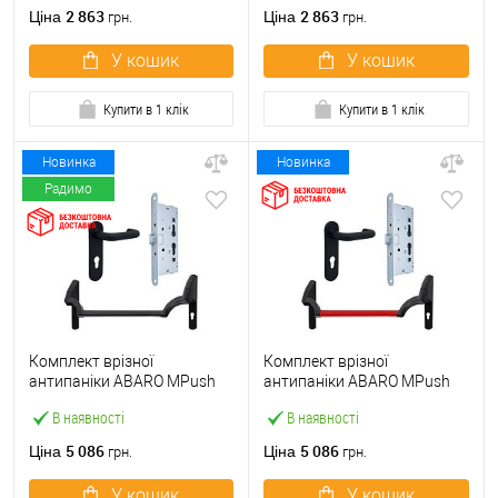
ручкою
2 863
2 863
Ціна
Ціна
грн.
грн.
У кошик
У кошик
Купити в 1 клік
Купити в 1 клік
Новинка
Новинка
Радимо
Комплект врізної
Комплект врізної
антипаніки ABARO МPush
антипаніки ABARO МPush
Strong Black 72мм 1000 мм
Strong Red 72мм 1000 мм
В наявності
В наявності
чорний із замком та ручкою
червоний із замком та
ручкою
5 086
5 086
Ціна
Ціна
грн.
грн.
У кошик
У кошик