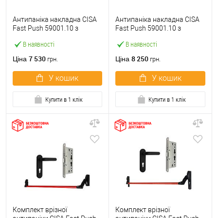
Антипаніка накладна CISA
Антипаніка накладна CISA
Fast Push 59001.10 з
Fast Push 59001.10 з
язичком зі штангою 900 мм
язичком зі штангою 1500
В наявності
В наявності
червона
мм червона
7 530
8 250
Ціна
Ціна
грн.
грн.
У кошик
У кошик
Купити в 1 клік
Купити в 1 клік
Комплект врізної
Комплект врізної