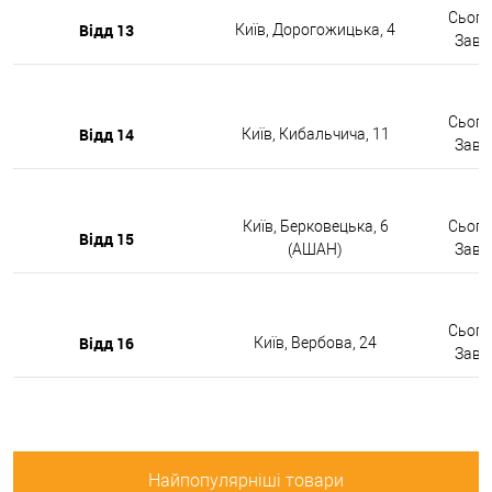
Сьогод
Відд 13
Київ, Дорогожицька, 4
Завтр
Сьогод
Відд 14
Київ, Кибальчича, 11
Завтр
Київ, Берковецька, 6
Сьогод
Відд 15
(АШАН)
Завтр
Сьогод
Відд 16
Київ, Вербова, 24
Завтр
Найпопулярніші товари