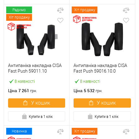
Радимо
Хіт продажу
Хіт продажу
Антипаніка накладна CISA
Антипаніка накладна CISA
Fast Push 59011.10
Fast Push 59016.10.0
модульна з язичком без
модульна без язичка без
В наявності
В наявності
штанги
штанги
7 261
5 532
Ціна
Ціна
грн.
грн.
У кошик
У кошик
Купити в 1 клік
Купити в 1 клік
Новинка
Хіт продажу