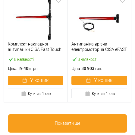
Комплект накладної
Антипаніка врізна
антипаніки CISA Fast Touch
електромоторна CISA eFAST
59811.10 1200 мм 2/3-
59751.00 1200 мм червона
В наявності
В наявності
точковий вверх-вниз
червона
19 405
30 903
Ціна
Ціна
грн.
грн.
У кошик
У кошик
Купити в 1 клік
Купити в 1 клік
Показати ще