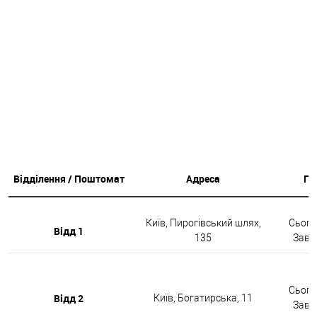
Відділення / Поштомат
Адреса
Гр
Київ, Пирогівський шлях,
Сьогод
Відд 1
135
Завтр
Сьогод
Відд 2
Київ, Богатирська, 11
Завтр