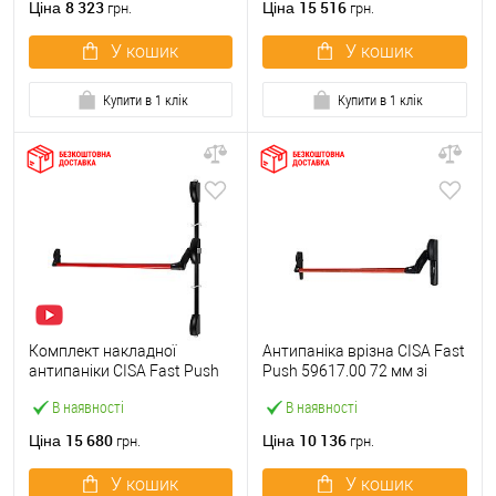
8 323
15 516
Ціна
Ціна
грн.
грн.
У кошик
У кошик
Купити в 1 клік
Купити в 1 клік
Комплект накладної
Антипаніка врізна CISA Fast
антипаніки CISA Fast Push
Push 59617.00 72 мм зі
59011.10 1200 мм 2/3-
штангою 1200 мм червона
В наявності
В наявності
точковий вверх-вниз
червона
15 680
10 136
Ціна
Ціна
грн.
грн.
У кошик
У кошик