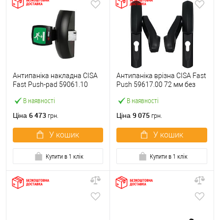
Антипаніка накладна CISA
Антипаніка врізна CISA Fast
Fast Push-pad 59061.10
Push 59617.00 72 мм без
модульна з язичком
штанги
В наявності
В наявності
6 473
9 075
Ціна
Ціна
грн.
грн.
У кошик
У кошик
Купити в 1 клік
Купити в 1 клік