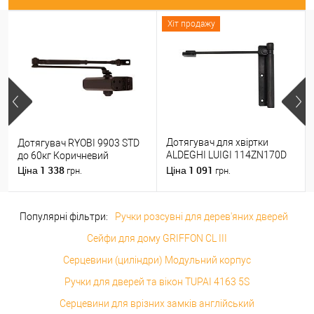
Хіт продажу
Дотягувач для хвіртки
Дотягувач RYOBI 9903 STD
ALDEGHI LUIGI 114ZN170D
до 60кг Коричневий
правий ZN чорний цинк
1 338
1 091
Ціна
Ціна
грн.
грн.
Популярні фільтри:
Ручки розсувні для дерев'яних дверей
Сейфи для дому GRIFFON CL III
Серцевини (циліндри) Модульний корпус
Ручки для дверей та вікон TUPAI 4163 5S
Серцевини для врізних замків англійський