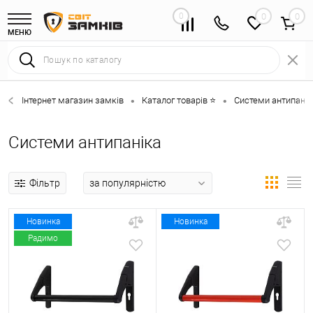
0
0
МЕНЮ
Інтернет магазин замків
Каталог товарів ⭐
Системи антипанік
•
•
Системи антипаніка
Фільтр
Новинка
Новинка
Радимо