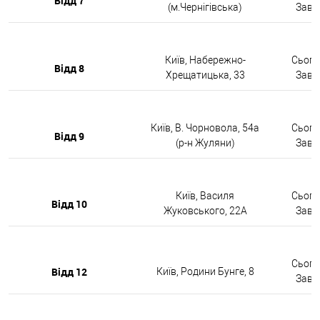
Відд 7
(м.Чернігівська)
Завтр
Київ, Набережно-
Сьогод
Відд 8
Хрещатицька, 33
Завтр
Київ, В. Чорновола, 54а
Сьогод
Відд 9
(р-н Жуляни)
Завтр
Київ, Василя
Сьогод
Відд 10
Жуковського, 22А
Завтр
Сьогод
Відд 12
Київ, Родини Бунге, 8
Завтр