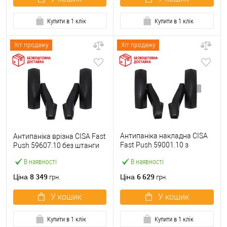
Купити в 1 клік
Купити в 1 клік
Хіт продажу
Хіт продажу
Антипаніка накладна CISA
Антипаніка врізна CISA Fast
Fast Push 59001.10 з
Push 59607.10 без штанги
язичком без штанги
В наявності
В наявності
8 349
6 629
Ціна
Ціна
грн.
грн.
У кошик
У кошик
Купити в 1 клік
Купити в 1 клік