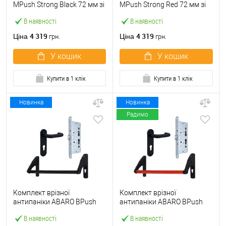
МPush Strong Black 72 мм зі
МPush Strong Red 72 мм зі
штангою 1000 мм чорна
штангою 1000 мм червона
В наявності
В наявності
4 319
4 319
Ціна
Ціна
грн.
грн.
У кошик
У кошик
Купити в 1 клік
Купити в 1 клік
Новинка
Новинка
Радимо
Комплект врізної
Комплект врізної
антипаніки ABARO BPush
антипаніки ABARO BPush
Eco Black 72мм 1000 мм
Eco Red 72мм 1000 мм
В наявності
В наявності
чорний із замком та ручкою
червоний із замком та