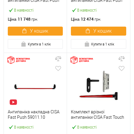
антипаніки CISA Fast Push
антипаніки CISA Fast Push
59607.10 1200 мм червона
59617.10 72мм 1200 мм
В наявності
В наявності
із замком та ручкою
червоний із замком та
ручкою
11 748
12 474
Ціна
Ціна
грн.
грн.
У кошик
У кошик
Купити в 1 клік
Купити в 1 клік
Антипаніка накладна CISA
Комплект врізної
Fast Push 59011.10
антипаніки CISA Fast Touch
модульна з язичком зі
59711.00 1200 мм червона
В наявності
В наявності
штангою 1200 мм червона
із замком та ручкою