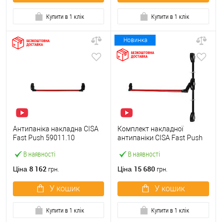
Купити в 1 клік
Купити в 1 клік
Новинка
Антипаніка накладна CISA
Комплект накладної
Fast Push 59011.10
антипаніки CISA Fast Push
модульна з язичком зі
59011.10 1200 мм 2/3-
В наявності
В наявності
штангою 900 мм червона
точковий вбік червона
8 162
15 680
Ціна
Ціна
грн.
грн.
У кошик
У кошик
Купити в 1 клік
Купити в 1 клік