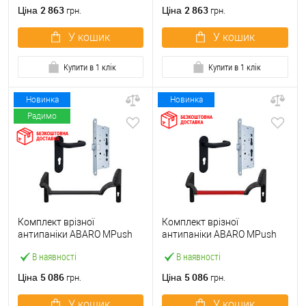
ручкою
2 863
2 863
Ціна
Ціна
грн.
грн.
У кошик
У кошик
Купити в 1 клік
Купити в 1 клік
Новинка
Новинка
Радимо
Комплект врізної
Комплект врізної
антипаніки ABARO МPush
антипаніки ABARO МPush
Strong Black 72мм 1000 мм
Strong Red 72мм 1000 мм
В наявності
В наявності
чорний із замком та ручкою
червоний із замком та
ручкою
5 086
5 086
Ціна
Ціна
грн.
грн.
У кошик
У кошик