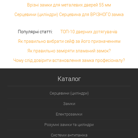
Врізні замки для металевих дверей 55 мм
Серцевини (циліндри) Серцевина для ВРІЗНОГО замка
Популярні статті:
ТОП-10 дверних дотягувачів
Як правильно вибрати сейф за його призначенням
Як правильно заміряти зламаний замок?
Чому слід довірити встановлення замка професіоналу?
Каталог
Серцевини (циліндри)
Замки
Електрозамки
Розумні замки та циліндри
Системи антипаніка