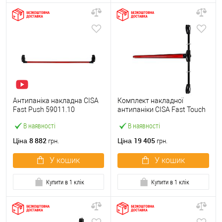
Антипаніка накладна CISA
Комплект накладної
Fast Push 59011.10
антипаніки CISA Fast Touch
модульна з язичком зі
59811.10 1200 мм 2/3-
В наявності
В наявності
штангою 1500 мм червона
точковий вбік червона
8 882
19 405
Ціна
Ціна
грн.
грн.
У кошик
У кошик
Купити в 1 клік
Купити в 1 клік