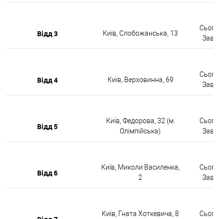
Сьогод
Відд 3
Київ, Слобожанська, 13
Завтр
Сьогод
Відд 4
Київ, Верховинна, 69
Завтр
Київ, Федорова, 32 (м.
Сьогод
Відд 5
Олімпійська)
Завтр
Київ, Миколи Василенка,
Сьогод
Відд 6
2
Завтр
Київ, Гната Хоткевича, 8
Сьогод