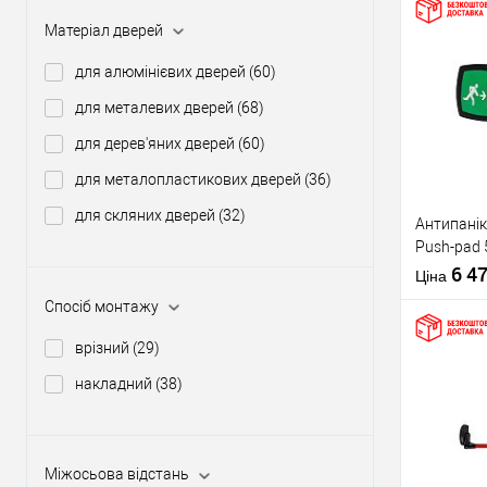
Матеріал дверей
Купити
для алюмінієвих дверей
(60)
для металевих дверей
(68)
У о
для дерев'яних дверей
(60)
для металопластикових дверей
(36)
Виробник
для скляних дверей
(32)
Антипанік
Тип товару
Push-pad 
язичком
6 4
Ціна
Спосіб монтажу
врізний
(29)
накладний
(38)
Матеріал д
Купити
Країна вир
Статус (гур
Міжосьова відстань
У о