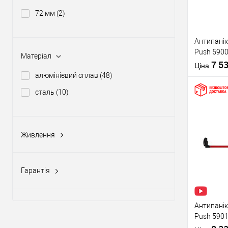
72 мм
(2)
Виробник
Антипанік
Push 5900
Тип товару
Матеріал
штангою 
7 5
Ціна
алюмінієвий сплав
(48)
сталь
(10)
Купити
Живлення
Матеріал д
12-24V DC, 12-20V AC
(5)
Країна вир
У о
Статус (гур
Гарантія
1 рік
(10)
Виробник
2 роки
(58)
Антипанік
Push 5901
Тип товару
язичком з