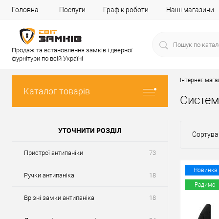
Головна
Послуги
Графік роботи
Наші магазини
Продаж та встановлення замків і дверної
фурнітури по всій Україні
Інтернет мага
Каталог товарів
Систем
УТОЧНИТИ РОЗДІЛ
Сортува
Пристрої антипаніки
73
Новинка
Ручки антипаніка
18
Радимо
Врізні замки антипаніка
18