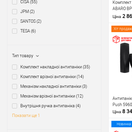
CISA
(55)
Комплект 
Тип товару
ABARO BP
JPM
(2)
1000 мм ч
2 8
Матеріал д
Ціна
ручкою
SANTOS
(2)
Країна вир
Міжосьова
Хіт продаж
TESA
(6)
відстань
Купити
Тип товару
Комплект накладної антипаніки
(35)
У о
Комплект врізної антипаніки
(14)
Механізм накладної антипаніки
(3)
Виробник
Механізм врізної антипаніки
(12)
Антипанік
Тип товару
Push 5960
Внутрішня ручка антипаніка
(4)
8 3
Матеріал д
Ціна
Показати ще 1
Країна вир
Статус (гур
Новинка