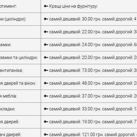
Комплект
Внутрішня ручка
ртимент:
🔑 Кращі ціни на фурнітуру:
накладної
Тип товару
антипаніка
антипаніки
для металевих
и (циліндри):
🔑 самий дешевий: 30.00 грн. самий дорогий: 4
для алюмінієвих
дверей
/
для
дверей
/
для
дерев'яних дверей
🔑 самий дешевий: 22.00 грн. самий дорогий: 3
металевих дверей
/
для алюмінієвих
/
для дерев'яних
Матеріал дверей
дверей
амки:
🔑 самий дешевий: 24.00 грн. самий дорогий: 6
дверей
/
для
Країна виробник
Італія
металопластикових
Робоча
замки та циліндри:
🔑 самий дешевий: 20.00 грн. самий дорогий: 2
дверей
/
для
температура
-10 +55°C
верей
скляних дверей
антипаніка:
🔑 самий дешевий: 73.00 грн. самий дорогий: 3
обник
Італія
т)
2Очікується
я дверей та вікон:
🔑 самий дешевий: 48.00 грн. самий дорогий: 2
я меблів:
🔑 самий дешевий: 37.00 грн. самий дорогий: 2
кладки:
🔑 самий дешевий: 33.00 грн. самий дорогий: 1
я дверей:
🔑 самий дешевий: 19.00 грн. самий дорогий: 7
чі дверей:
🔑 самий дешевий: 121.00 грн. самий дорогий: 