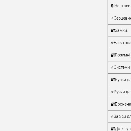
🔒 Наш асо
Тип товару
⭐Серцевин
🔐Замки:
⭐Електроз
🔐Розумні 
Матеріал д
⭐Системи 
Країна вир
Статус (гур
🔐Ручки дл
⭐Ручки дл
🔐Бронена
⭐Завіси дл
🔐Дотягува