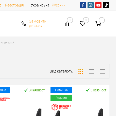
д
Реєстрація
Українська
Русский
0
0
0
Замовити
дзвінок
ипаніки ⚡️
Вид каталогу:
В наявності
В наявності
инка
Новинка
Радимо