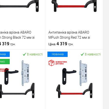
аніка врізна ABARO
Антипаніка врізна ABARO
 Strong Black 72 мм зі
МPush Strong Red 72 мм зі
ою 1000 мм чорна
4 319
штангою 1000 мм червона
4 319
Ціна
грн.
грн.
В наявності
В наявності
инка
Новинка
имо
У кошик
У кошик
упити в 1 клік
До
Купити в 1 клік
До
порівняння
порівняння
У обране
У обране
ник
ABARO
Виробник
ABARO
Механізм врізної
Механізм врізної