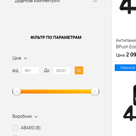
Додаткові комплектуючі
34
ФІЛЬТР ПО ПАРАМЕТРАМ
Антипанік
BPush Eco
штангою 
2 0
Ціна
Ціна
Новинка
від
До
OK
Купити
У о
Виробник
Виробник
ABARO
(8)