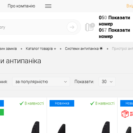
Про компанію
Вхі
0
5
0
Показати
номер
0
6
7
Показати
номер
•
•
•
зин замків
Каталог товарів ⭐
Системи антипаніка 🌟
Пристрої ант
и антипаніка
ння:
Показати:
В наявності
В наявності
Новинка
Нов