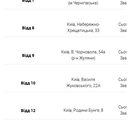
Відд 7
(м.Чернігівська)
Завтр
Київ, Набережно-
Сьогод
Відд 8
Хрещатицька, 33
Завтр
Київ, В. Чорновола, 54а
Сьогод
Відд 9
(р-н Жуляни)
Завтр
Київ, Василя
Сьогод
Відд 10
Жуковського, 22А
Завтр
Сьогод
Відд 12
Київ, Родини Бунге, 8
Завтр