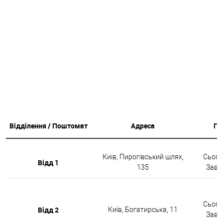
Відділення / Поштомат
Адреса
Гр
Київ, Пирогівський шлях,
Сьогод
Відд 1
135
Завтр
Сьогод
Відд 2
Київ, Богатирська, 11
Завтр