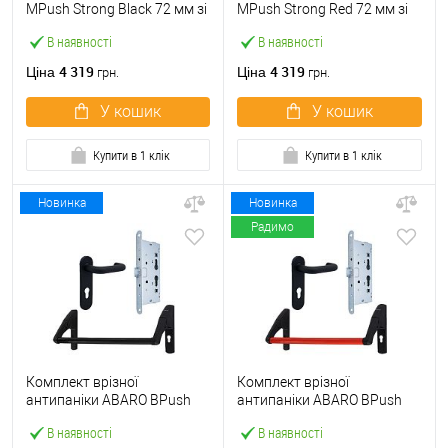
МPush Strong Black 72 мм зі
МPush Strong Red 72 мм зі
штангою 1000 мм чорна
штангою 1000 мм червона
В наявності
В наявності
4 319
4 319
Ціна
Ціна
грн.
грн.
У кошик
У кошик
Купити в 1 клік
Купити в 1 клік
Новинка
Новинка
Радимо
Комплект врізної
Комплект врізної
антипаніки ABARO BPush
антипаніки ABARO BPush
Eco Black 72мм 1000 мм
Eco Red 72мм 1000 мм
В наявності
В наявності
чорний із замком та ручкою
червоний із замком та