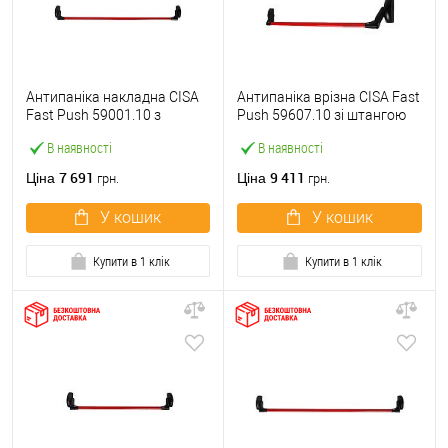
Антипаніка накладна CISA
Антипаніка врізна CISA Fast
Fast Push 59001.10 з
Push 59607.10 зі штангою
язичком зі штангою 1200
1200 мм червона
В наявності
В наявності
мм червона
7 691
9 411
Ціна
Ціна
грн.
грн.
У кошик
У кошик
Купити в 1 клік
Купити в 1 клік