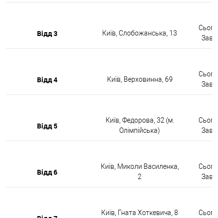
Сьогод
Відд 3
Київ, Слобожанська, 13
Завтр
Сьогод
Відд 4
Київ, Верховинна, 69
Завтр
Київ, Федорова, 32 (м.
Сьогод
Відд 5
Олімпійська)
Завтр
Київ, Миколи Василенка,
Сьогод
Відд 6
2
Завтр
Київ, Гната Хоткевича, 8
Сьогод