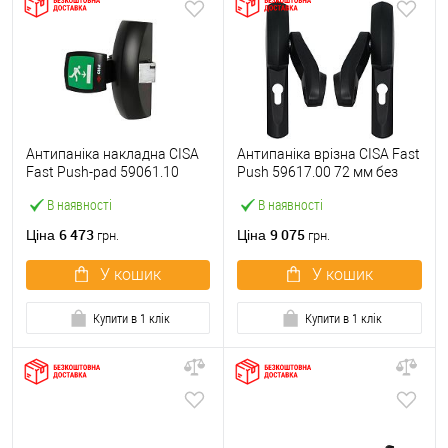
Антипаніка накладна CISA
Антипаніка врізна CISA Fast
Fast Push-pad 59061.10
Push 59617.00 72 мм без
модульна з язичком
штанги
В наявності
В наявності
6 473
9 075
Ціна
Ціна
грн.
грн.
У кошик
У кошик
Купити в 1 клік
Купити в 1 клік