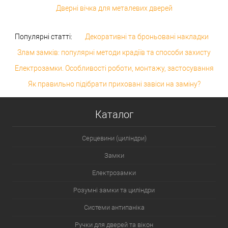
Дверні вічка для металевих дверей
Популярні статті:
Декоративні та броньовані накладки
Злам замків: популярні методи крадіїв та способи захисту
Електрозамки. Особливості роботи, монтажу, застосування
Як правильно підібрати приховані завіси на заміну?
Каталог
Серцевини (циліндри)
Замки
Електрозамки
Розумні замки та циліндри
Системи антипаніка
Ручки для дверей та вікон