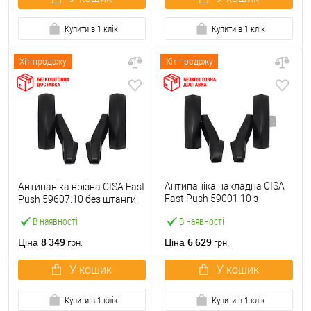
Купити в 1 клік
Купити в 1 клік
Хіт продажу
Хіт продажу
Антипаніка накладна CISA
Антипаніка врізна CISA Fast
Fast Push 59001.10 з
Push 59607.10 без штанги
язичком без штанги
В наявності
В наявності
8 349
6 629
Ціна
Ціна
грн.
грн.
У кошик
У кошик
Купити в 1 клік
Купити в 1 клік