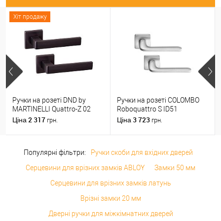
Хіт продажу
Ручки на розеті DND by
Ручки на розеті COLOMBO
MARTINELLI Quattro-Z 02
Roboquattro S ID51
ZNE чорний
(PT19BZG-PT13) матовий
2 317
3 723
Ціна
Ціна
грн.
грн.
хром
Популярні фільтри:
Ручки скоби для вхідних дверей
Серцевини для врізних замків ABLOY
Замки 50 мм
Серцевини для врізних замків латунь
Врізні замки 20 мм
Дверні ручки для міжкімнатних дверей