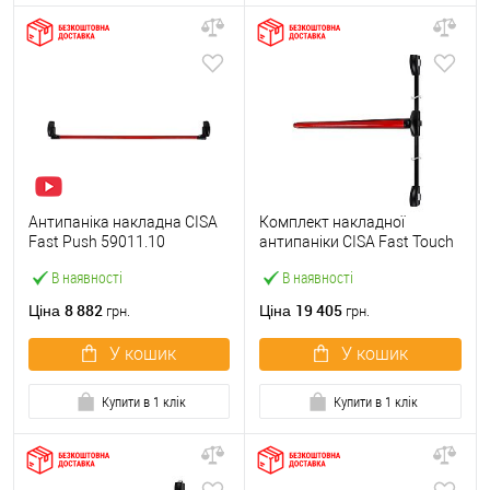
Антипаніка накладна CISA
Комплект накладної
Fast Push 59011.10
антипаніки CISA Fast Touch
модульна з язичком зі
59811.10 1200 мм 2/3-
В наявності
В наявності
штангою 1500 мм червона
точковий вбік червона
8 882
19 405
Ціна
Ціна
грн.
грн.
У кошик
У кошик
Купити в 1 клік
Купити в 1 клік