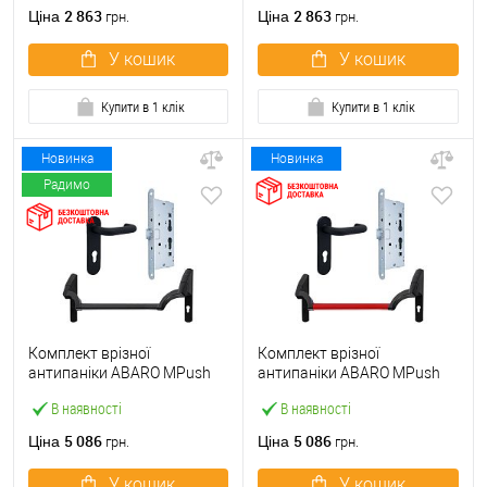
ручкою
2 863
2 863
Ціна
Ціна
грн.
грн.
У кошик
У кошик
Купити в 1 клік
Купити в 1 клік
Новинка
Новинка
Радимо
Комплект врізної
Комплект врізної
антипаніки ABARO МPush
антипаніки ABARO МPush
Strong Black 72мм 1000 мм
Strong Red 72мм 1000 мм
В наявності
В наявності
чорний із замком та ручкою
червоний із замком та
ручкою
5 086
5 086
Ціна
Ціна
грн.
грн.
У кошик
У кошик