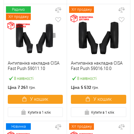
Радимо
Хіт продажу
Хіт продажу
Антипаніка накладна CISA
Антипаніка накладна CISA
Fast Push 59011.10
Fast Push 59016.10.0
модульна з язичком без
модульна без язичка без
В наявності
В наявності
штанги
штанги
7 261
5 532
Ціна
Ціна
грн.
грн.
У кошик
У кошик
Купити в 1 клік
Купити в 1 клік
Новинка
Хіт продажу