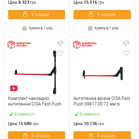
8 323
15 516
Ціна
Ціна
грн.
грн.
У кошик
У кошик
Купити в 1 клік
Купити в 1 клік
Комплект накладної
Антипаніка врізна CISA Fast
антипаніки CISA Fast Push
Push 59617.00 72 мм зі
59011.10 1200 мм 2/3-
штангою 1200 мм червона
В наявності
В наявності
точковий вверх-вниз
червона
15 680
10 136
Ціна
Ціна
грн.
грн.
У кошик
У кошик