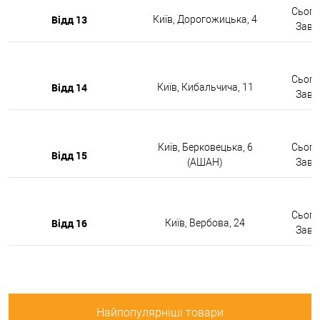
Сьогод
Відд 13
Київ, Дорогожицька, 4
Завтр
Сьогод
Відд 14
Київ, Кибальчича, 11
Завтр
Київ, Берковецька, 6
Сьогод
Відд 15
(АШАН)
Завтр
Сьогод
Відд 16
Київ, Вербова, 24
Завтр
Найпопулярніші товари