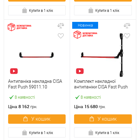
Купити в 1 клік
Купити в 1 клік
Новинка
Антипаніка накладна CISA
Комплект накладної
Fast Push 59011.10
антипаніки CISA Fast Push
модульна з язичком зі
59011.10 1200 мм 2/3-
В наявності
В наявності
штангою 900 мм червона
точковий вбік червона
8 162
15 680
Ціна
Ціна
грн.
грн.
У кошик
У кошик
Купити в 1 клік
Купити в 1 клік