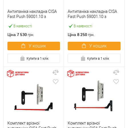
Антипаніка накладна CISA
Антипаніка накладна CISA
Fast Push 59001.10 з
Fast Push 59001.10 з
язичком зі штангою 900 мм
язичком зі штангою 1500
В наявності
В наявності
червона
мм червона
7 530
8 250
Ціна
Ціна
грн.
грн.
У кошик
У кошик
Купити в 1 клік
Купити в 1 клік
Комплект врізної
Комплект врізної