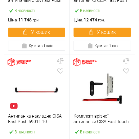
антипаніки CISA Fast Push
антипаніки CISA Fast Push
59607.10 1200 мм червона
59617.10 72мм 1200 мм
В наявності
В наявності
із замком та ручкою
червоний із замком та
ручкою
11 748
12 474
Ціна
Ціна
грн.
грн.
У кошик
У кошик
Купити в 1 клік
Купити в 1 клік
Антипаніка накладна CISA
Комплект врізної
Fast Push 59011.10
антипаніки CISA Fast Touch
модульна з язичком зі
59711.00 1200 мм червона
В наявності
В наявності
штангою 1200 мм червона
із замком та ручкою