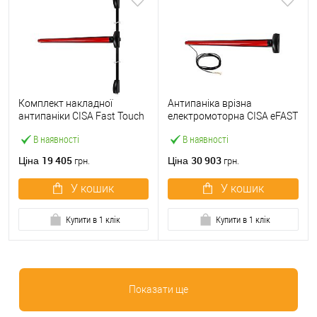
Комплект накладної
Антипаніка врізна
антипаніки CISA Fast Touch
електромоторна CISA eFAST
59811.10 1200 мм 2/3-
59751.00 1200 мм червона
В наявності
В наявності
точковий вверх-вниз
червона
19 405
30 903
Ціна
Ціна
грн.
грн.
У кошик
У кошик
Купити в 1 клік
Купити в 1 клік
Показати ще