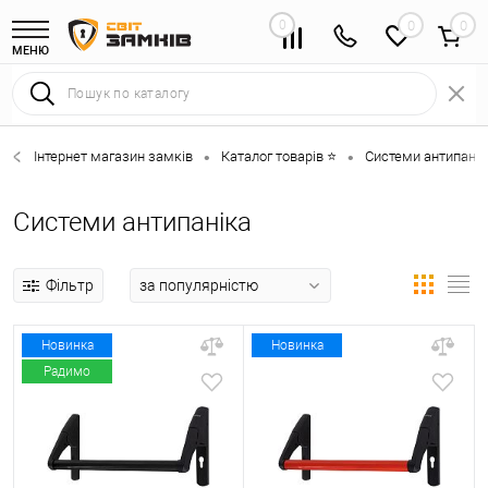
0
0
МЕНЮ
Інтернет магазин замків
Каталог товарів ⭐
Системи антипанік
•
•
Системи антипаніка
Фільтр
Новинка
Новинка
Радимо