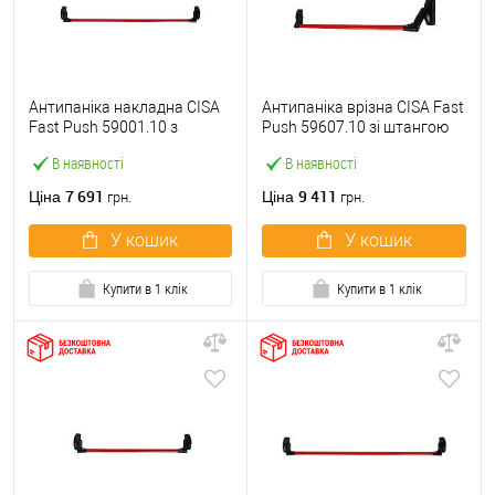
Антипаніка накладна CISA
Антипаніка врізна CISA Fast
Fast Push 59001.10 з
Push 59607.10 зі штангою
язичком зі штангою 1200
1200 мм червона
В наявності
В наявності
мм червона
7 691
9 411
Ціна
Ціна
грн.
грн.
У кошик
У кошик
Купити в 1 клік
Купити в 1 клік