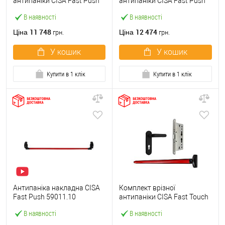
антипаніки CISA Fast Push
антипаніки CISA Fast Push
59607.10 1200 мм червона
59617.10 72мм 1200 мм
В наявності
В наявності
із замком та ручкою
червоний із замком та
ручкою
11 748
12 474
Ціна
Ціна
грн.
грн.
У кошик
У кошик
Купити в 1 клік
Купити в 1 клік
Антипаніка накладна CISA
Комплект врізної
Fast Push 59011.10
антипаніки CISA Fast Touch
модульна з язичком зі
59711.00 1200 мм червона
В наявності
В наявності
штангою 1200 мм червона
із замком та ручкою