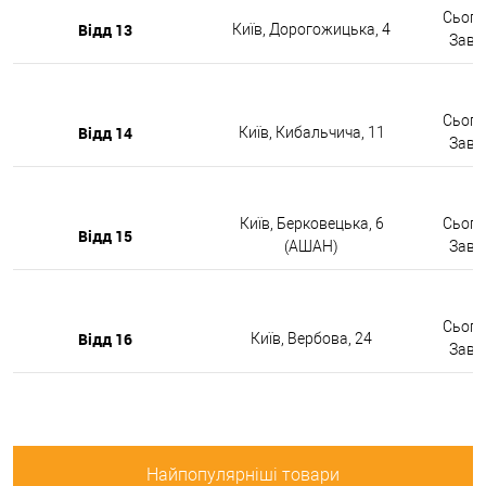
Сьогод
Відд 13
Київ, Дорогожицька, 4
Завтр
Сьогод
Відд 14
Київ, Кибальчича, 11
Завтр
Київ, Берковецька, 6
Сьогод
Відд 15
(АШАН)
Завтр
Сьогод
Відд 16
Київ, Вербова, 24
Завтр
Найпопулярніші товари