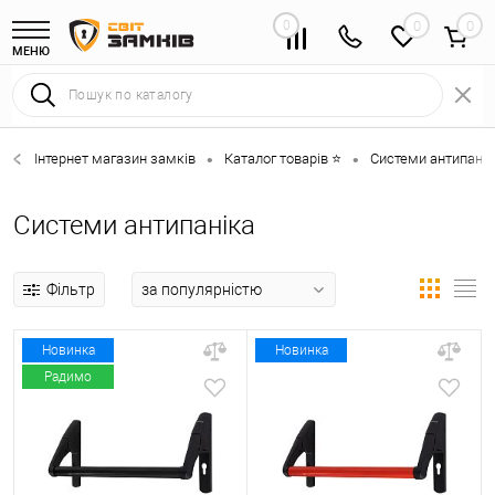
0
0
МЕНЮ
Інтернет магазин замків
Каталог товарів ⭐
Системи антипанік
•
•
Системи антипаніка
Фільтр
Новинка
Новинка
Радимо