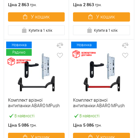
ручкою
2 863
2 863
Ціна
Ціна
грн.
грн.
У кошик
У кошик
Купити в 1 клік
Купити в 1 клік
Новинка
Новинка
Радимо
Комплект врізної
Комплект врізної
антипаніки ABARO МPush
антипаніки ABARO МPush
Strong Black 72мм 1000 мм
Strong Red 72мм 1000 мм
В наявності
В наявності
чорний із замком та ручкою
червоний із замком та
ручкою
5 086
5 086
Ціна
Ціна
грн.
грн.
У кошик
У кошик