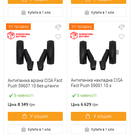
Купити в 1 клік
Купити в 1 клік
Хіт продажу
Хіт продажу
Антипаніка накладна CISA
Антипаніка врізна CISA Fast
Fast Push 59001.10 з
Push 59607.10 без штанги
язичком без штанги
В наявності
В наявності
8 349
6 629
Ціна
Ціна
грн.
грн.
У кошик
У кошик
Купити в 1 клік
Купити в 1 клік