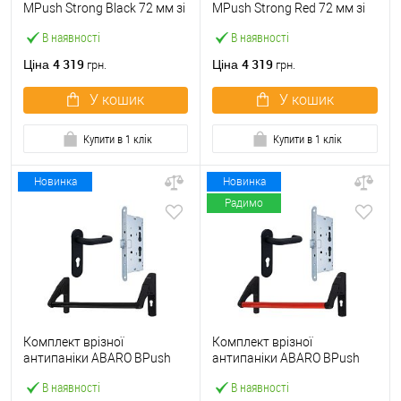
МPush Strong Black 72 мм зі
МPush Strong Red 72 мм зі
штангою 1000 мм чорна
штангою 1000 мм червона
В наявності
В наявності
4 319
4 319
Ціна
Ціна
грн.
грн.
У кошик
У кошик
Купити в 1 клік
Купити в 1 клік
Новинка
Новинка
Радимо
Комплект врізної
Комплект врізної
антипаніки ABARO BPush
антипаніки ABARO BPush
Eco Black 72мм 1000 мм
Eco Red 72мм 1000 мм
В наявності
В наявності
чорний із замком та ручкою
червоний із замком та