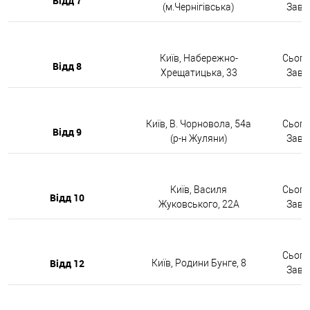
Відд 7
(м.Чернігівська)
Завтр
Київ, Набережно-
Сьогод
Відд 8
Хрещатицька, 33
Завтр
Київ, В. Чорновола, 54а
Сьогод
Відд 9
(р-н Жуляни)
Завтр
Київ, Василя
Сьогод
Відд 10
Жуковського, 22А
Завтр
Сьогод
Відд 12
Київ, Родини Бунге, 8
Завтр