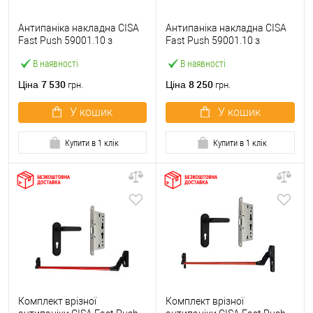
Антипаніка накладна CISA
Антипаніка накладна CISA
Fast Push 59001.10 з
Fast Push 59001.10 з
язичком зі штангою 900 мм
язичком зі штангою 1500
В наявності
В наявності
червона
мм червона
7 530
8 250
Ціна
Ціна
грн.
грн.
У кошик
У кошик
Купити в 1 клік
Купити в 1 клік
Комплект врізної
Комплект врізної