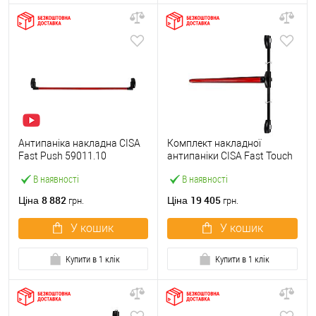
Антипаніка накладна CISA
Комплект накладної
Fast Push 59011.10
антипаніки CISA Fast Touch
модульна з язичком зі
59811.10 1200 мм 2/3-
В наявності
В наявності
штангою 1500 мм червона
точковий вбік червона
8 882
19 405
Ціна
Ціна
грн.
грн.
У кошик
У кошик
Купити в 1 клік
Купити в 1 клік