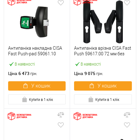
Антипаніка накладна CISA
Антипаніка врізна CISA Fast
Fast Push-pad 59061.10
Push 59617.00 72 мм без
модульна з язичком
штанги
В наявності
В наявності
6 473
9 075
Ціна
Ціна
грн.
грн.
У кошик
У кошик
Купити в 1 клік
Купити в 1 клік