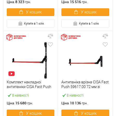
8 323
15 516
Ціна
Ціна
грн.
грн.
У кошик
У кошик
Купити в 1 клік
Купити в 1 клік
Комплект накладної
Антипаніка врізна CISA Fast
антипаніки CISA Fast Push
Push 59617.00 72 мм зі
59011.10 1200 мм 2/3-
штангою 1200 мм червона
В наявності
В наявності
точковий вверх-вниз
червона
15 680
10 136
Ціна
Ціна
грн.
грн.
У кошик
У кошик