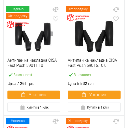
Радимо
Хіт продажу
Хіт продажу
Антипаніка накладна CISA
Антипаніка накладна CISA
Fast Push 59011.10
Fast Push 59016.10.0
модульна з язичком без
модульна без язичка без
В наявності
В наявності
штанги
штанги
7 261
5 532
Ціна
Ціна
грн.
грн.
У кошик
У кошик
Купити в 1 клік
Купити в 1 клік
Новинка
Хіт продажу