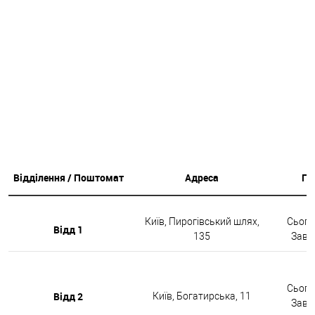
Відділення / Поштомат
Адреса
Гр
Київ, Пирогівський шлях,
Сьогод
Відд 1
135
Завтр
Сьогод
Відд 2
Київ, Богатирська, 11
Завтр