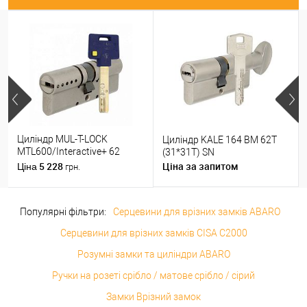
Циліндр MUL-T-LOCK
Циліндр KALE 164 BM 62T
MTL600/Interactive+ 62
(31*31T) SN
(31*31) нікель сатин
5 228
Ціна за запитом
Ціна
грн.
Популярні фільтри:
Серцевини для врізних замків ABARO
Серцевини для врізних замків CISA C2000
Розумні замки та циліндри ABARO
Ручки на розеті срібло / матове срібло / сірий
Замки Врізний замок