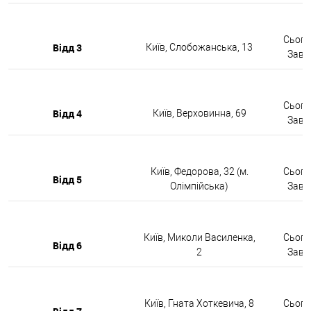
Сьогод
Відд 3
Київ, Слобожанська, 13
Завтр
Сьогод
Відд 4
Київ, Верховинна, 69
Завтр
Київ, Федорова, 32 (м.
Сьогод
Відд 5
Олімпійська)
Завтр
Київ, Миколи Василенка,
Сьогод
Відд 6
2
Завтр
Київ, Гната Хоткевича, 8
Сьогод