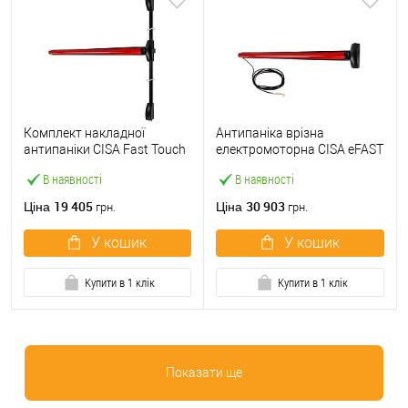
Комплект накладної
Антипаніка врізна
антипаніки CISA Fast Touch
електромоторна CISA eFAST
59811.10 1200 мм 2/3-
59751.00 1200 мм червона
В наявності
В наявності
точковий вверх-вниз
червона
19 405
30 903
Ціна
Ціна
грн.
грн.
У кошик
У кошик
Купити в 1 клік
Купити в 1 клік
Показати ще