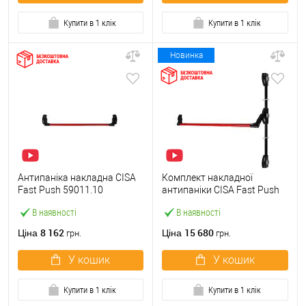
Купити в 1 клік
Купити в 1 клік
Новинка
Антипаніка накладна CISA
Комплект накладної
Fast Push 59011.10
антипаніки CISA Fast Push
модульна з язичком зі
59011.10 1200 мм 2/3-
В наявності
В наявності
штангою 900 мм червона
точковий вбік червона
8 162
15 680
Ціна
Ціна
грн.
грн.
У кошик
У кошик
Купити в 1 клік
Купити в 1 клік