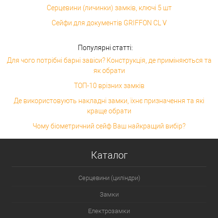
Серцевини (личинки) замків, ключі 5 шт
Сейфи для документів GRIFFON CL V
Популярні статті:
Для чого потрібні барні завіси? Конструкція, де приміняються та
як обрати
ТОП-10 врізних замків
Де використовують накладні замки, їхнє призначення та які
краще обрати
Чому біометричний сейф Ваш найкращий вибір?
Каталог
Серцевини (циліндри)
Замки
Електрозамки