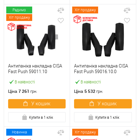
Радимо
Хіт продажу
Хіт продажу
Антипаніка накладна CISA
Антипаніка накладна CISA
Fast Push 59011.10
Fast Push 59016.10.0
модульна з язичком без
модульна без язичка без
В наявності
В наявності
штанги
штанги
7 261
5 532
Ціна
Ціна
грн.
грн.
У кошик
У кошик
Купити в 1 клік
Купити в 1 клік
Новинка
Хіт продажу