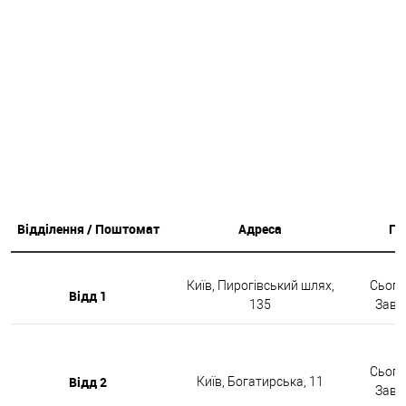
Відділення / Поштомат
Адреса
Гр
Київ, Пирогівський шлях,
Сьогод
Відд 1
135
Завтр
Сьогод
Відд 2
Київ, Богатирська, 11
Завтр