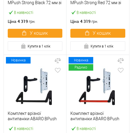
МPush Strong Black 72 мм зі
МPush Strong Red 72 мм зі
штангою 1000 мм чорна
штангою 1000 мм червона
В наявності
В наявності
4 319
4 319
Ціна
Ціна
грн.
грн.
У кошик
У кошик
Купити в 1 клік
Купити в 1 клік
Новинка
Новинка
Радимо
Комплект врізної
Комплект врізної
антипаніки ABARO BPush
антипаніки ABARO BPush
Eco Black 72мм 1000 мм
Eco Red 72мм 1000 мм
В наявності
В наявності
чорний із замком та ручкою
червоний із замком та