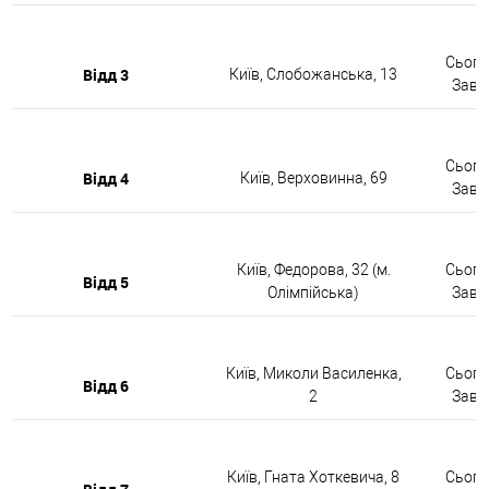
Сьогод
Відд 3
Київ, Слобожанська, 13
Завтр
Сьогод
Відд 4
Київ, Верховинна, 69
Завтр
Київ, Федорова, 32 (м.
Сьогод
Відд 5
Олімпійська)
Завтр
Київ, Миколи Василенка,
Сьогод
Відд 6
2
Завтр
Київ, Гната Хоткевича, 8
Сьогод