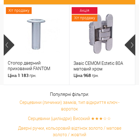
Хіт продажу
Акція
Хіт продажу
Стопор дверний
Завіс CEMOM Estetic 80A
прихований FANTOM
матовий хром
PREMIUM магнітний
1 183
968
Ціна
Ціна
грн.
грн.
прозорий
Популярні фільтри:
Серцевини (личинки) замків, тип відкриття ключ -
вороток
Серцевини (циліндри) Високий ★★★☆☆
Дверні ручки, кольоровий відтінок золото / матове
золото / жовтий