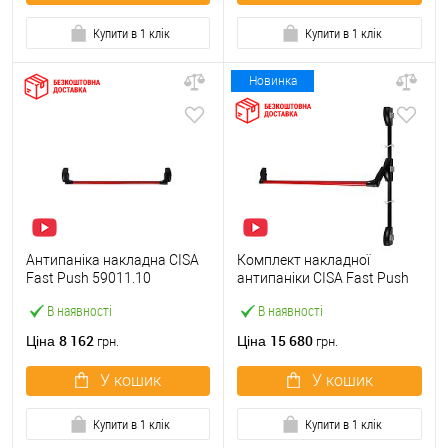
Купити в 1 клік
Купити в 1 клік
Новинка
Антипаніка накладна CISA
Комплект накладної
Fast Push 59011.10
антипаніки CISA Fast Push
модульна з язичком зі
59011.10 1200 мм 2/3-
В наявності
В наявності
штангою 900 мм червона
точковий вбік червона
8 162
15 680
Ціна
Ціна
грн.
грн.
У кошик
У кошик
Купити в 1 клік
Купити в 1 клік