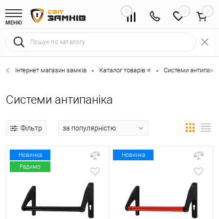
0
0
МЕНЮ
Інтернет магазин замків
Каталог товарів ⭐
Системи антипанік
•
•
Системи антипаніка
Фільтр
Новинка
Новинка
Радимо