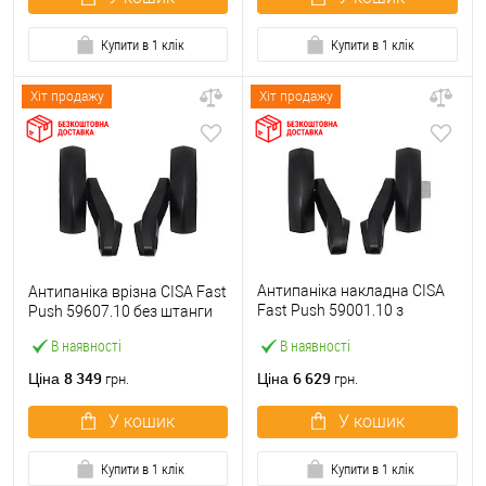
Купити в 1 клік
Купити в 1 клік
Хіт продажу
Хіт продажу
Антипаніка накладна CISA
Антипаніка врізна CISA Fast
Fast Push 59001.10 з
Push 59607.10 без штанги
язичком без штанги
В наявності
В наявності
8 349
6 629
Ціна
Ціна
грн.
грн.
У кошик
У кошик
Купити в 1 клік
Купити в 1 клік