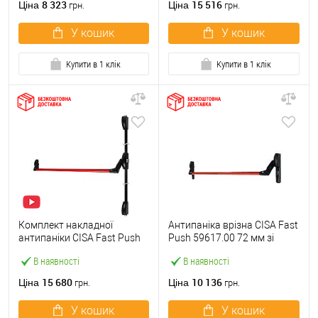
8 323
15 516
Ціна
Ціна
грн.
грн.
У кошик
У кошик
Купити в 1 клік
Купити в 1 клік
Комплект накладної
Антипаніка врізна CISA Fast
антипаніки CISA Fast Push
Push 59617.00 72 мм зі
59011.10 1200 мм 2/3-
штангою 1200 мм червона
В наявності
В наявності
точковий вверх-вниз
червона
15 680
10 136
Ціна
Ціна
грн.
грн.
У кошик
У кошик