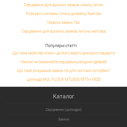
Серцевини для врізних замків нікель сатин
Розсувні системи, стиль дизайну Хай-тек
Навісні замки Так
Серцевини для врізних замків латунь матова
Популярні статті:
Що таке майстер-ключ і де його варто використовувати
Ніколи не замінюйте серцевину вхідних дверей
Що таке розумний замок та для чого він потрібен?
Циліндр MUL-T-LOCK MTL800/MT5+ MOD
Каталог
Серцевини (циліндри)
Замки