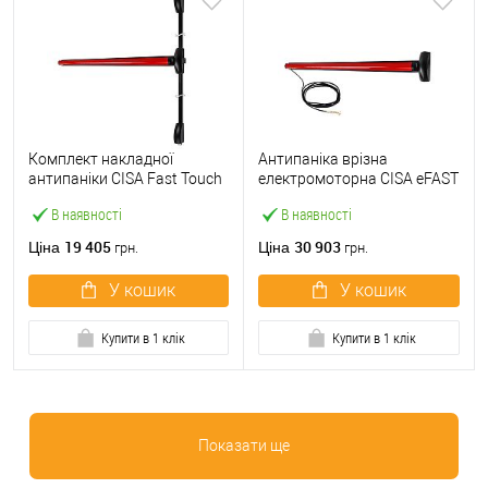
Комплект накладної
Антипаніка врізна
антипаніки CISA Fast Touch
електромоторна CISA eFAST
59811.10 1200 мм 2/3-
59751.00 1200 мм червона
В наявності
В наявності
точковий вверх-вниз
червона
19 405
30 903
Ціна
Ціна
грн.
грн.
У кошик
У кошик
Купити в 1 клік
Купити в 1 клік
Показати ще