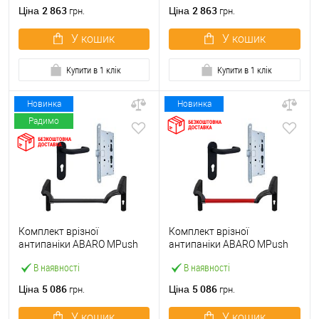
ручкою
2 863
2 863
Ціна
Ціна
грн.
грн.
У кошик
У кошик
Купити в 1 клік
Купити в 1 клік
Новинка
Новинка
Радимо
Комплект врізної
Комплект врізної
антипаніки ABARO МPush
антипаніки ABARO МPush
Strong Black 72мм 1000 мм
Strong Red 72мм 1000 мм
В наявності
В наявності
чорний із замком та ручкою
червоний із замком та
ручкою
5 086
5 086
Ціна
Ціна
грн.
грн.
У кошик
У кошик