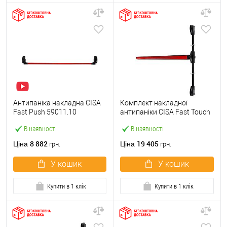
Антипаніка накладна CISA
Комплект накладної
Fast Push 59011.10
антипаніки CISA Fast Touch
модульна з язичком зі
59811.10 1200 мм 2/3-
В наявності
В наявності
штангою 1500 мм червона
точковий вбік червона
8 882
19 405
Ціна
Ціна
грн.
грн.
У кошик
У кошик
Купити в 1 клік
Купити в 1 клік