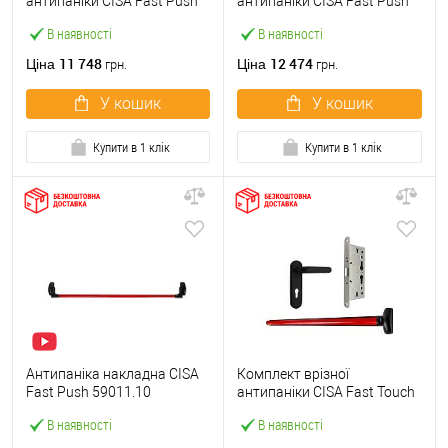
антипаніки CISA Fast Push
антипаніки CISA Fast Push
59607.10 1200 мм червона
59617.10 72мм 1200 мм
В наявності
В наявності
із замком та ручкою
червоний із замком та
ручкою
11 748
12 474
Ціна
Ціна
грн.
грн.
У кошик
У кошик
Купити в 1 клік
Купити в 1 клік
Антипаніка накладна CISA
Комплект врізної
Fast Push 59011.10
антипаніки CISA Fast Touch
модульна з язичком зі
59711.00 1200 мм червона
В наявності
В наявності
штангою 1200 мм червона
із замком та ручкою