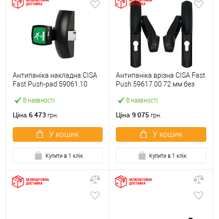
Антипаніка накладна CISA
Антипаніка врізна CISA Fast
Fast Push-pad 59061.10
Push 59617.00 72 мм без
модульна з язичком
штанги
В наявності
В наявності
6 473
9 075
Ціна
Ціна
грн.
грн.
У кошик
У кошик
Купити в 1 клік
Купити в 1 клік