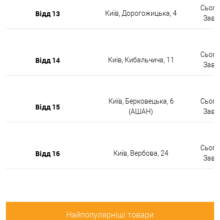
Сьогод
Відд 13
Київ, Дорогожицька, 4
Завтр
Сьогод
Відд 14
Київ, Кибальчича, 11
Завтр
Київ, Берковецька, 6
Сьогод
Відд 15
(АШАН)
Завтр
Сьогод
Відд 16
Київ, Вербова, 24
Завтр
Найпопулярніші товари