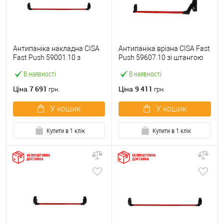
Антипаніка накладна CISA
Антипаніка врізна CISA Fast
Fast Push 59001.10 з
Push 59607.10 зі штангою
язичком зі штангою 1200
1200 мм червона
В наявності
В наявності
мм червона
7 691
9 411
Ціна
Ціна
грн.
грн.
У кошик
У кошик
Купити в 1 клік
Купити в 1 клік