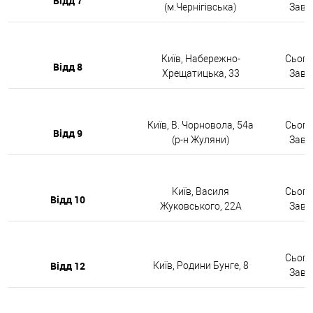
Відд 7
(м.Чернігівська)
Завтр
Київ, Набережно-
Сьогод
Відд 8
Хрещатицька, 33
Завтр
Київ, В. Чорновола, 54а
Сьогод
Відд 9
(р-н Жуляни)
Завтр
Київ, Василя
Сьогод
Відд 10
Жуковського, 22А
Завтр
Сьогод
Відд 12
Київ, Родини Бунге, 8
Завтр