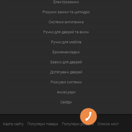
Електрозамки
Розумні замки та циліндри
Системи антипаніка
Ручки для дверей та вікон
Ручки для меблів
Броненакладки
Завіси для дверей
Дотягувачі дверей
Розсувні системи
Аксесуари
Сейфи
Карта сайту
Популярні товари
Популярні розділи
Список міст