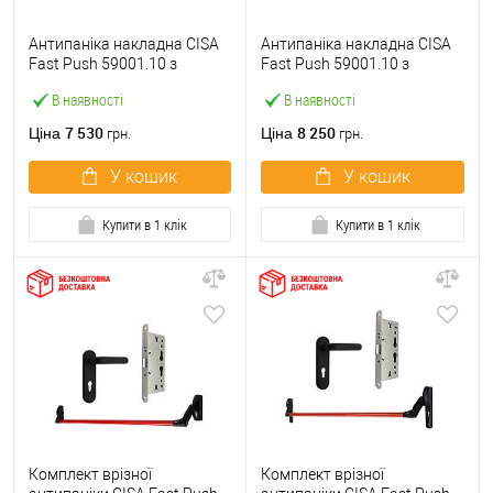
Антипаніка накладна CISA
Антипаніка накладна CISA
Fast Push 59001.10 з
Fast Push 59001.10 з
язичком зі штангою 900 мм
язичком зі штангою 1500
В наявності
В наявності
червона
мм червона
7 530
8 250
Ціна
Ціна
грн.
грн.
У кошик
У кошик
Купити в 1 клік
Купити в 1 клік
Комплект врізної
Комплект врізної