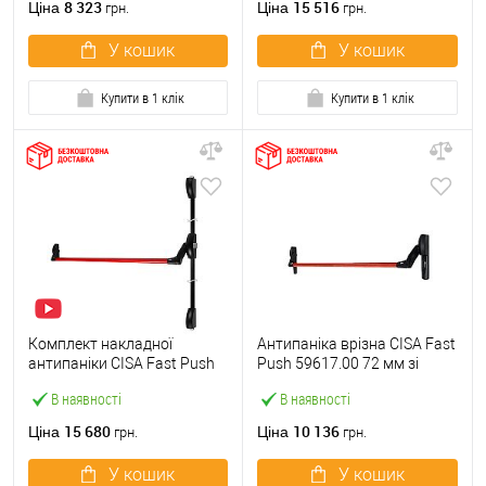
8 323
15 516
Ціна
Ціна
грн.
грн.
У кошик
У кошик
Купити в 1 клік
Купити в 1 клік
Комплект накладної
Антипаніка врізна CISA Fast
антипаніки CISA Fast Push
Push 59617.00 72 мм зі
59011.10 1200 мм 2/3-
штангою 1200 мм червона
В наявності
В наявності
точковий вверх-вниз
червона
15 680
10 136
Ціна
Ціна
грн.
грн.
У кошик
У кошик