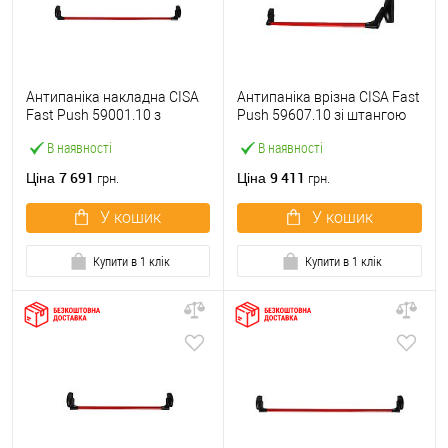
Антипаніка накладна CISA
Антипаніка врізна CISA Fast
Fast Push 59001.10 з
Push 59607.10 зі штангою
язичком зі штангою 1200
1200 мм червона
В наявності
В наявності
мм червона
7 691
9 411
Ціна
Ціна
грн.
грн.
У кошик
У кошик
Купити в 1 клік
Купити в 1 клік