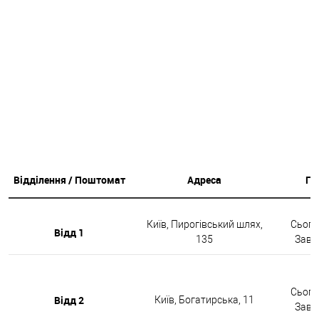
Відділення / Поштомат
Адреса
Гр
Київ, Пирогівський шлях,
Сьогод
Відд 1
135
Завтр
Сьогод
Відд 2
Київ, Богатирська, 11
Завтр