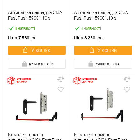
Антипаніка накладна CISA
Антипаніка накладна CISA
Fast Push 59001.10 з
Fast Push 59001.10 з
язичком зі штангою 900 мм
язичком зі штангою 1500
В наявності
В наявності
червона
мм червона
7 530
8 250
Ціна
Ціна
грн.
грн.
У кошик
У кошик
Купити в 1 клік
Купити в 1 клік
Комплект врізної
Комплект врізної