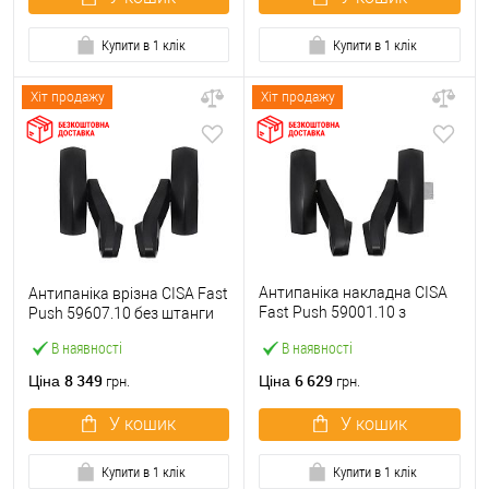
Купити в 1 клік
Купити в 1 клік
Хіт продажу
Хіт продажу
Антипаніка накладна CISA
Антипаніка врізна CISA Fast
Fast Push 59001.10 з
Push 59607.10 без штанги
язичком без штанги
В наявності
В наявності
8 349
6 629
Ціна
Ціна
грн.
грн.
У кошик
У кошик
Купити в 1 клік
Купити в 1 клік