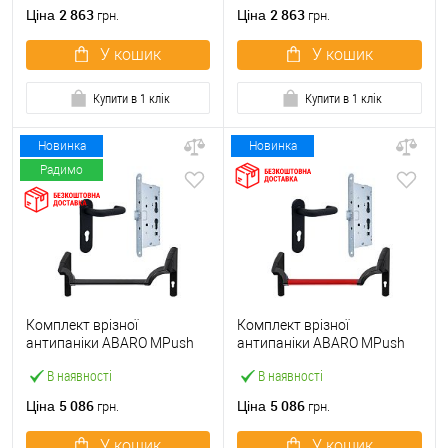
ручкою
2 863
2 863
Ціна
Ціна
грн.
грн.
У кошик
У кошик
Купити в 1 клік
Купити в 1 клік
Новинка
Новинка
Радимо
Комплект врізної
Комплект врізної
антипаніки ABARO МPush
антипаніки ABARO МPush
Strong Black 72мм 1000 мм
Strong Red 72мм 1000 мм
В наявності
В наявності
чорний із замком та ручкою
червоний із замком та
ручкою
5 086
5 086
Ціна
Ціна
грн.
грн.
У кошик
У кошик