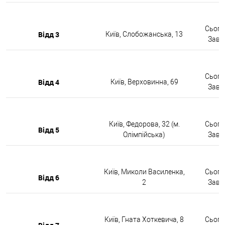
Сьогод
Відд 3
Київ, Слобожанська, 13
Завтр
Сьогод
Відд 4
Київ, Верховинна, 69
Завтр
Київ, Федорова, 32 (м.
Сьогод
Відд 5
Олімпійська)
Завтр
Київ, Миколи Василенка,
Сьогод
Відд 6
2
Завтр
Київ, Гната Хоткевича, 8
Сьогод