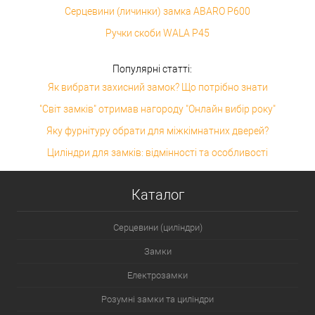
Серцевини (личинки) замка ABARO P600
Ручки скоби WALA P45
Популярні статті:
Як вибрати захисний замок? Що потрібно знати
"Світ замків" отримав нагороду "Онлайн вибір року"
Яку фурнітуру обрати для міжкімнатних дверей?
Циліндри для замків: відмінності та особливості
Каталог
Серцевини (циліндри)
Замки
Електрозамки
Розумні замки та циліндри