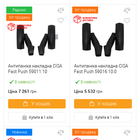
Радимо
Хіт продажу
Хіт продажу
Антипаніка накладна CISA
Антипаніка накладна CISA
Fast Push 59011.10
Fast Push 59016.10.0
модульна з язичком без
модульна без язичка без
В наявності
В наявності
штанги
штанги
7 261
5 532
Ціна
Ціна
грн.
грн.
У кошик
У кошик
Купити в 1 клік
Купити в 1 клік
Новинка
Хіт продажу