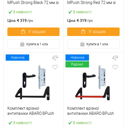
МPush Strong Black 72 мм зі
МPush Strong Red 72 мм зі
штангою 1000 мм чорна
штангою 1000 мм червона
В наявності
В наявності
4 319
4 319
Ціна
Ціна
грн.
грн.
У кошик
У кошик
Купити в 1 клік
Купити в 1 клік
Новинка
Новинка
Радимо
Комплект врізної
Комплект врізної
антипаніки ABARO BPush
антипаніки ABARO BPush
Eco Black 72мм 1000 мм
Eco Red 72мм 1000 мм
В наявності
В наявності
чорний із замком та ручкою
червоний із замком та