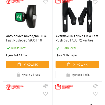
Антипаніка накладна CISA
Антипаніка врізна CISA Fast
Fast Push-pad 59061.10
Push 59617.00 72 мм без
модульна з язичком
штанги
В наявності
В наявності
6 473
9 075
Ціна
Ціна
грн.
грн.
У кошик
У кошик
Купити в 1 клік
Купити в 1 клік