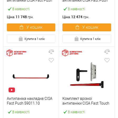
антипаніки CISA Fast Push
антипаніки CISA Fast Push
59607.10 1200 мм червона
59617.10 72мм 1200 мм
В наявності
В наявності
із замком та ручкою
червоний із замком та
ручкою
11 748
12 474
Ціна
Ціна
грн.
грн.
У кошик
У кошик
Купити в 1 клік
Купити в 1 клік
Антипаніка накладна CISA
Комплект врізної
Fast Push 59011.10
антипаніки CISA Fast Touch
модульна з язичком зі
59711.00 1200 мм червона
В наявності
В наявності
штангою 1200 мм червона
із замком та ручкою