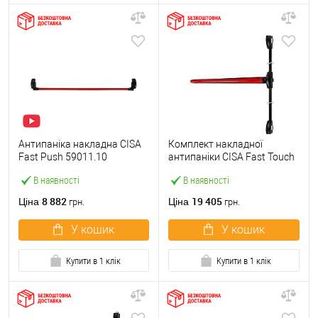
Антипаніка накладна CISA
Комплект накладної
Fast Push 59011.10
антипаніки CISA Fast Touch
модульна з язичком зі
59811.10 1200 мм 2/3-
В наявності
В наявності
штангою 1500 мм червона
точковий вбік червона
8 882
19 405
Ціна
Ціна
грн.
грн.
У кошик
У кошик
Купити в 1 клік
Купити в 1 клік