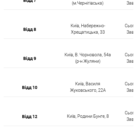
Відд 7
(м.Чернігівська)
Завтр
Київ, Набережно-
Сьогод
Відд 8
Хрещатицька, 33
Завтр
Київ, В. Чорновола, 54а
Сьогод
Відд 9
(р-н Жуляни)
Завтр
Київ, Василя
Сьогод
Відд 10
Жуковського, 22А
Завтр
Сьогод
Відд 12
Київ, Родини Бунге, 8
Завтр