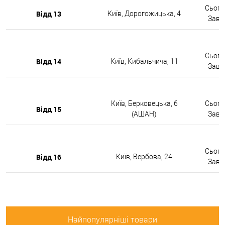
Сьогод
Відд 13
Київ, Дорогожицька, 4
Завтр
Сьогод
Відд 14
Київ, Кибальчича, 11
Завтр
Київ, Берковецька, 6
Сьогод
Відд 15
(АШАН)
Завтр
Сьогод
Відд 16
Київ, Вербова, 24
Завтр
Найпопулярніші товари