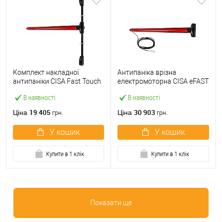
Комплект накладної
Антипаніка врізна
антипаніки CISA Fast Touch
електромоторна CISA eFAST
59811.10 1200 мм 2/3-
59751.00 1200 мм червона
В наявності
В наявності
точковий вверх-вниз
червона
19 405
30 903
Ціна
Ціна
грн.
грн.
У кошик
У кошик
Купити в 1 клік
Купити в 1 клік
Показати ще