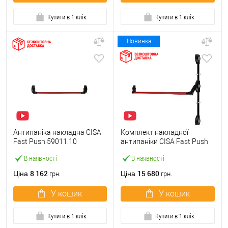
Купити в 1 клік
Купити в 1 клік
Новинка
Антипаніка накладна CISA
Комплект накладної
Fast Push 59011.10
антипаніки CISA Fast Push
модульна з язичком зі
59011.10 1200 мм 2/3-
В наявності
В наявності
штангою 900 мм червона
точковий вбік червона
8 162
15 680
Ціна
Ціна
грн.
грн.
У кошик
У кошик
Купити в 1 клік
Купити в 1 клік