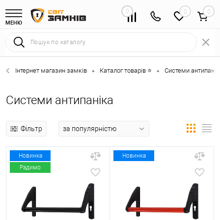
0
0
МЕНЮ
Інтернет магазин замків
Каталог товарів ⭐
Системи антипанік
•
•
Системи антипаніка
Фільтр
Новинка
Новинка
Радимо