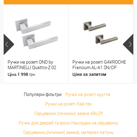
Ручки на розеті DND by
Ручки на розеті GAVROCHE
MARTINELLI Quattro-Z 02
Francium AL-A1 SN/CP
ZCS матовий хром
нікель/хром
1 998
Ціна за запитом
Ціна
грн.
Популярні фільтри:
Ручки на розеті кругла
Ручки на розеті Хай-тек
Серцевини (личинки) замка ABLOY
Ручки для дверей та вікон Накладки на серцевину
Серцевини (личинки) замків, матеріал латунь