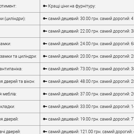
Комплект
Внутрішня ручка
ртимент:
🔑 Кращі ціни на фурнітуру:
накладної
Тип товару
антипаніка
антипаніки
для металевих
и (циліндри):
🔑 самий дешевий: 30.00 грн. самий дорогий: 4
для алюмінієвих
дверей
/
для
дверей
/
для
дерев'яних дверей
🔑 самий дешевий: 22.00 грн. самий дорогий: 3
металевих дверей
/
для алюмінієвих
/
для дерев'яних
Матеріал дверей
дверей
амки:
🔑 самий дешевий: 24.00 грн. самий дорогий: 6
дверей
/
для
Країна виробник
Італія
металопластикових
Робоча
замки та циліндри:
🔑 самий дешевий: 20.00 грн. самий дорогий: 2
дверей
/
для
температура
-10 +55°C
верей
скляних дверей
антипаніка:
🔑 самий дешевий: 73.00 грн. самий дорогий: 3
обник
Італія
т)
2Очікується
я дверей та вікон:
🔑 самий дешевий: 48.00 грн. самий дорогий: 2
я меблів:
🔑 самий дешевий: 37.00 грн. самий дорогий: 2
кладки:
🔑 самий дешевий: 33.00 грн. самий дорогий: 1
я дверей:
🔑 самий дешевий: 19.00 грн. самий дорогий: 7
чі дверей:
🔑 самий дешевий: 121.00 грн. самий дорогий: 