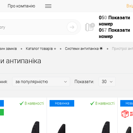
Про компанію
Вхі
0
5
0
Показати
номер
0
6
7
Показати
номер
•
•
•
зин замків
Каталог товарів ⭐
Системи антипаніка 🌟
Пристрої ант
и антипаніка
ння:
Показати:
В наявності
В наявності
Новинка
Нов