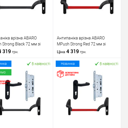
аніка врізна ABARO
Антипаніка врізна ABARO
 Strong Black 72 мм зі
МPush Strong Red 72 мм зі
ою 1000 мм чорна
4 319
штангою 1000 мм червона
4 319
Ціна
грн.
грн.
В наявності
В наявності
инка
Новинка
имо
У кошик
У кошик
упити в 1 клік
До
Купити в 1 клік
До
порівняння
порівняння
У обране
У обране
ник
ABARO
Виробник
ABARO
Механізм врізної
Механізм врізної