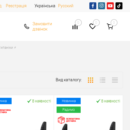
д
Реєстрація
Українська
Русский
0
0
0
Замовити
дзвінок
ипаніки ⚡️
Вид каталогу:
В наявності
В наявності
инка
Новинка
Радимо