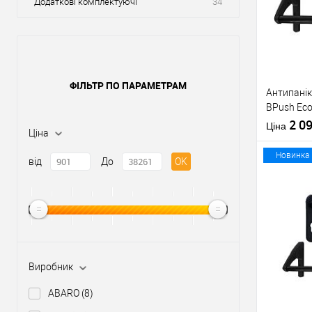
Додаткові комплектуючі
34
ФІЛЬТР ПО ПАРАМЕТРАМ
Антипанік
BPush Eco
штангою 
2 0
Ціна
Ціна
Новинка
від
До
OK
Купити
У о
Виробник
Виробник
ABARO
(8)