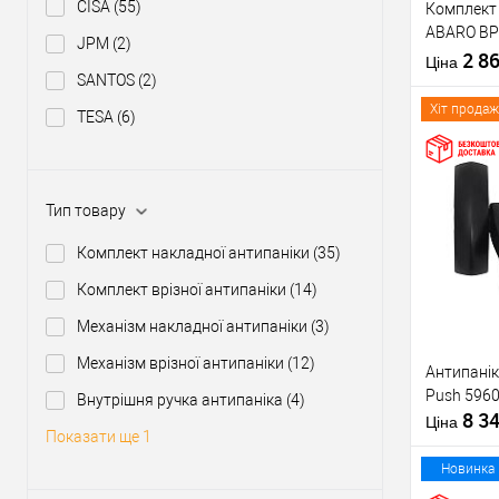
CISA
(55)
Комплект 
Тип товару
ABARO BP
JPM
(2)
1000 мм ч
2 8
Матеріал д
Ціна
ручкою
SANTOS
(2)
Країна вир
Міжосьова
Хіт продаж
TESA
(6)
відстань
Купити
Тип товару
Комплект накладної антипаніки
(35)
У о
Комплект врізної антипаніки
(14)
Механізм накладної антипаніки
(3)
Виробник
Механізм врізної антипаніки
(12)
Антипанік
Тип товару
Push 5960
Внутрішня ручка антипаніка
(4)
8 3
Матеріал д
Ціна
Показати ще 1
Країна вир
Статус (гур
Новинка