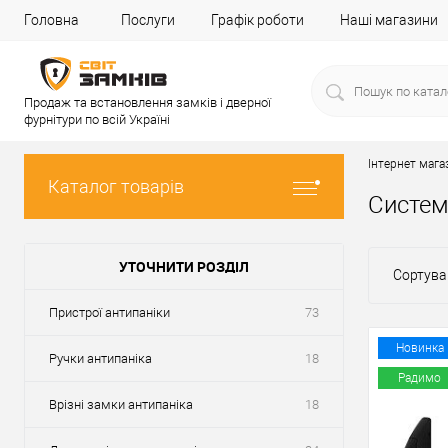
Головна
Послуги
Графік роботи
Наші магазини
Продаж та встановлення замків і дверної
фурнітури по всій Україні
Інтернет мага
Каталог товарів
Систем
УТОЧНИТИ РОЗДІЛ
Сортува
Пристрої антипаніки
73
Новинка
Ручки антипаніка
18
Радимо
Врізні замки антипаніка
18