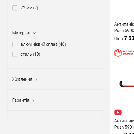
72 мм
(2)
Виробник
Антипанік
Push 5900
Тип товару
Матеріал
штангою 
7 5
Ціна
алюмінієвий сплав
(48)
сталь
(10)
Купити
Живлення
Матеріал д
12-24V DC, 12-20V AC
(5)
Країна вир
У о
Статус (гур
Гарантія
1 рік
(10)
Виробник
2 роки
(58)
Антипанік
Push 5901
Тип товару
язичком з