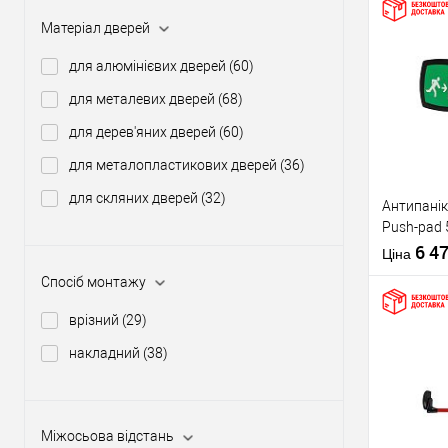
Матеріал дверей
Купити
для алюмінієвих дверей
(60)
для металевих дверей
(68)
У о
для дерев'яних дверей
(60)
для металопластикових дверей
(36)
Виробник
для скляних дверей
(32)
Антипанік
Тип товару
Push-pad 
язичком
6 4
Ціна
Спосіб монтажу
врізний
(29)
накладний
(38)
Матеріал д
Купити
Країна вир
Статус (гур
Міжосьова відстань
У о