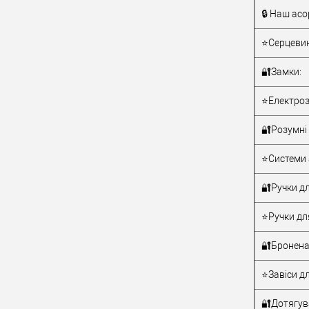
🔒 Наш асо
Тип товару
⭐Серцевин
🔐Замки:
⭐Електроз
🔐Розумні 
Матеріал д
⭐Системи 
Країна вир
Статус (гур
🔐Ручки дл
⭐Ручки дл
🔐Бронена
⭐Завіси дл
🔐Дотягува