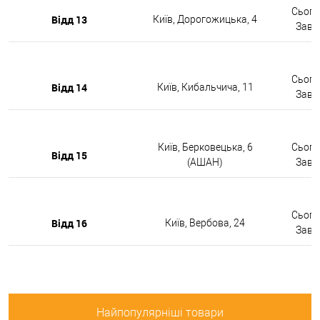
Сьогод
Відд 13
Київ, Дорогожицька, 4
Завтр
Сьогод
Відд 14
Київ, Кибальчича, 11
Завтр
Київ, Берковецька, 6
Сьогод
Відд 15
(АШАН)
Завтр
Сьогод
Відд 16
Київ, Вербова, 24
Завтр
Найпопулярніші товари