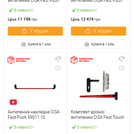
антипаніки CISA Fast Push
антипаніки CISA Fast Push
59607.10 1200 мм червона
59617.10 72мм 1200 мм
В наявності
В наявності
із замком та ручкою
червоний із замком та
ручкою
11 748
12 474
Ціна
Ціна
грн.
грн.
У кошик
У кошик
Купити в 1 клік
Купити в 1 клік
Антипаніка накладна CISA
Комплект врізної
Fast Push 59011.10
антипаніки CISA Fast Touch
модульна з язичком зі
59711.00 1200 мм червона
В наявності
В наявності
штангою 1200 мм червона
із замком та ручкою