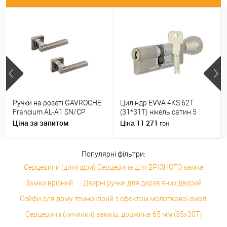
Ручки на розеті GAVROCHE
Циліндр EVVA 4KS 62T
Francium AL-A1 SN/CP
(31*31T) нікель сатин 5
нікель/хром
ключів
Ціна за запитом
11 271
Ціна
грн.
Популярні фільтри:
Серцевини (циліндри) Серцевина для ВРІЗНОГО замка
Замки врізний
Дверні ручки для дерев'яних дверей
Сейфи для дому темно-сірий з ефектом молоткової емалі
Серцевини (личинки) замків, довжина 65 мм (35x30T)