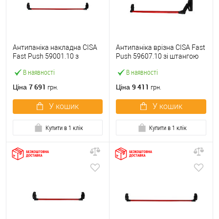
Антипаніка накладна CISA
Антипаніка врізна CISA Fast
Fast Push 59001.10 з
Push 59607.10 зі штангою
язичком зі штангою 1200
1200 мм червона
В наявності
В наявності
мм червона
7 691
9 411
Ціна
Ціна
грн.
грн.
У кошик
У кошик
Купити в 1 клік
Купити в 1 клік