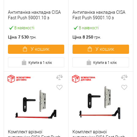
Антипаніка накладна CISA
Антипаніка накладна CISA
Fast Push 59001.10 з
Fast Push 59001.10 з
язичком зі штангою 900 мм
язичком зі штангою 1500
В наявності
В наявності
червона
мм червона
7 530
8 250
Ціна
Ціна
грн.
грн.
У кошик
У кошик
Купити в 1 клік
Купити в 1 клік
Комплект врізної
Комплект врізної