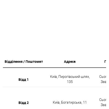
Відділення / Поштомат
Адреса
Гр
Київ, Пирогівський шлях,
Сьогод
Відд 1
135
Завтр
Сьогод
Відд 2
Київ, Богатирська, 11
Завтр