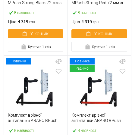
МPush Strong Black 72 мм зі
МPush Strong Red 72 мм зі
штангою 1000 мм чорна
штангою 1000 мм червона
В наявності
В наявності
4 319
4 319
Ціна
Ціна
грн.
грн.
У кошик
У кошик
Купити в 1 клік
Купити в 1 клік
Новинка
Новинка
Радимо
Комплект врізної
Комплект врізної
антипаніки ABARO BPush
антипаніки ABARO BPush
Eco Black 72мм 1000 мм
Eco Red 72мм 1000 мм
В наявності
В наявності
чорний із замком та ручкою
червоний із замком та