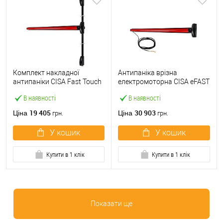
Комплект накладної
Антипаніка врізна
антипаніки CISA Fast Touch
електромоторна CISA eFAST
59811.10 1200 мм 2/3-
59751.00 1200 мм червона
В наявності
В наявності
точковий вверх-вниз
червона
19 405
30 903
Ціна
Ціна
грн.
грн.
У кошик
У кошик
Купити в 1 клік
Купити в 1 клік
Показати ще