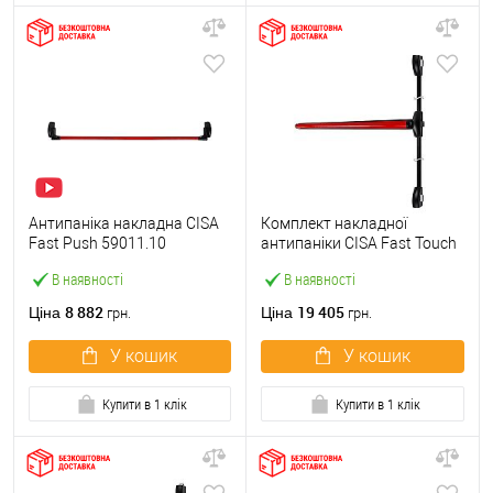
Антипаніка накладна CISA
Комплект накладної
Fast Push 59011.10
антипаніки CISA Fast Touch
модульна з язичком зі
59811.10 1200 мм 2/3-
В наявності
В наявності
штангою 1500 мм червона
точковий вбік червона
8 882
19 405
Ціна
Ціна
грн.
грн.
У кошик
У кошик
Купити в 1 клік
Купити в 1 клік