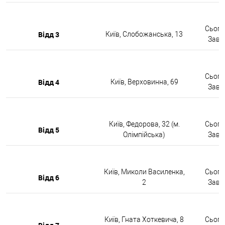
Сьогод
Відд 3
Київ, Слобожанська, 13
Завтр
Сьогод
Відд 4
Київ, Верховинна, 69
Завтр
Київ, Федорова, 32 (м.
Сьогод
Відд 5
Олімпійська)
Завтр
Київ, Миколи Василенка,
Сьогод
Відд 6
2
Завтр
Київ, Гната Хоткевича, 8
Сьогод