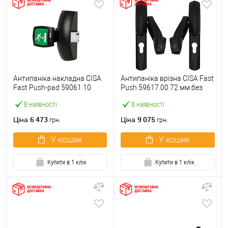
Антипаніка накладна CISA
Антипаніка врізна CISA Fast
Fast Push-pad 59061.10
Push 59617.00 72 мм без
модульна з язичком
штанги
В наявності
В наявності
6 473
9 075
Ціна
Ціна
грн.
грн.
У кошик
У кошик
Купити в 1 клік
Купити в 1 клік