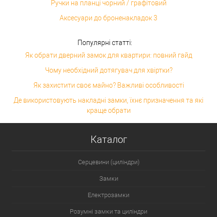
Ручки на планці чорний / графітовий
Аксесуари до броненакладок 3
Популярні статті:
Як обрати дверний замок для квартири: повний гайд
Чому необхідний дотягувач для хвіртки?
Як захистити своє майно? Важливі особливості
Де використовують накладні замки, їхнє призначення та які
краще обрати
Каталог
Серцевини (циліндри)
Замки
Електрозамки
Розумні замки та циліндри