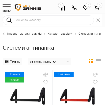
0
0
МЕНЮ
Інтернет магазин замків
Каталог товарів ⭐
Системи антипанік
•
•
Системи антипаніка
Фільтр
Новинка
Новинка
Радимо