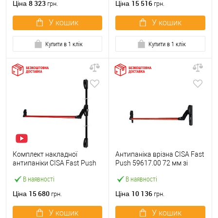
8 323
15 516
Ціна
Ціна
грн.
грн.
У кошик
У кошик
Купити в 1 клік
Купити в 1 клік
Комплект накладної
Антипаніка врізна CISA Fast
антипаніки CISA Fast Push
Push 59617.00 72 мм зі
59011.10 1200 мм 2/3-
штангою 1200 мм червона
В наявності
В наявності
точковий вверх-вниз
червона
15 680
10 136
Ціна
Ціна
грн.
грн.
У кошик
У кошик