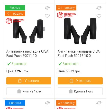
Радимо
Хіт продажу
Хіт продажу
Антипаніка накладна CISA
Антипаніка накладна CISA
Fast Push 59011.10
Fast Push 59016.10.0
модульна з язичком без
модульна без язичка без
В наявності
В наявності
штанги
штанги
7 261
5 532
Ціна
Ціна
грн.
грн.
У кошик
У кошик
Купити в 1 клік
Купити в 1 клік
Новинка
Хіт продажу