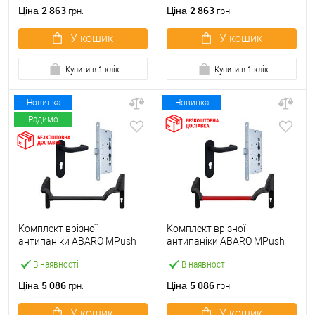
ручкою
2 863
2 863
Ціна
Ціна
грн.
грн.
У кошик
У кошик
Купити в 1 клік
Купити в 1 клік
Новинка
Новинка
Радимо
Комплект врізної
Комплект врізної
антипаніки ABARO МPush
антипаніки ABARO МPush
Strong Black 72мм 1000 мм
Strong Red 72мм 1000 мм
В наявності
В наявності
чорний із замком та ручкою
червоний із замком та
ручкою
5 086
5 086
Ціна
Ціна
грн.
грн.
У кошик
У кошик