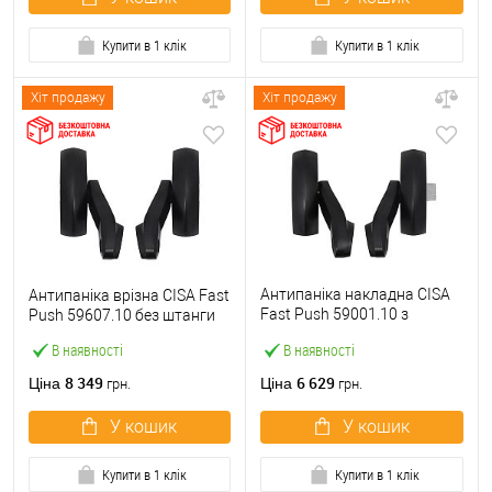
Купити в 1 клік
Купити в 1 клік
Хіт продажу
Хіт продажу
Антипаніка накладна CISA
Антипаніка врізна CISA Fast
Fast Push 59001.10 з
Push 59607.10 без штанги
язичком без штанги
В наявності
В наявності
8 349
6 629
Ціна
Ціна
грн.
грн.
У кошик
У кошик
Купити в 1 клік
Купити в 1 клік