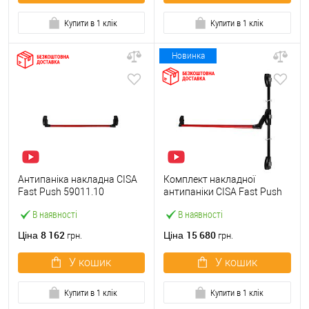
Купити в 1 клік
Купити в 1 клік
Новинка
Антипаніка накладна CISA
Комплект накладної
Fast Push 59011.10
антипаніки CISA Fast Push
модульна з язичком зі
59011.10 1200 мм 2/3-
В наявності
В наявності
штангою 900 мм червона
точковий вбік червона
8 162
15 680
Ціна
Ціна
грн.
грн.
У кошик
У кошик
Купити в 1 клік
Купити в 1 клік