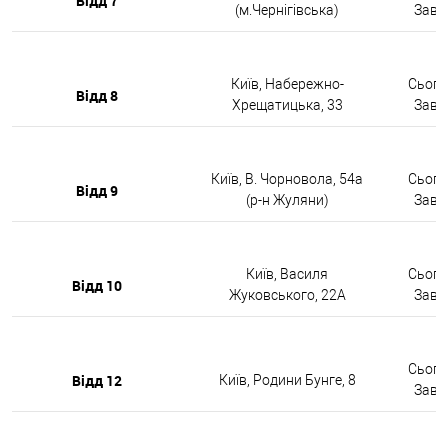
Відд 7
(м.Чернігівська)
Завтр
Київ, Набережно-
Сьогод
Відд 8
Хрещатицька, 33
Завтр
Київ, В. Чорновола, 54а
Сьогод
Відд 9
(р-н Жуляни)
Завтр
Київ, Василя
Сьогод
Відд 10
Жуковського, 22А
Завтр
Сьогод
Відд 12
Київ, Родини Бунге, 8
Завтр