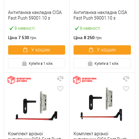
Антипаніка накладна CISA
Антипаніка накладна CISA
Fast Push 59001.10 з
Fast Push 59001.10 з
язичком зі штангою 900 мм
язичком зі штангою 1500
В наявності
В наявності
червона
мм червона
7 530
8 250
Ціна
Ціна
грн.
грн.
У кошик
У кошик
Купити в 1 клік
Купити в 1 клік
Комплект врізної
Комплект врізної