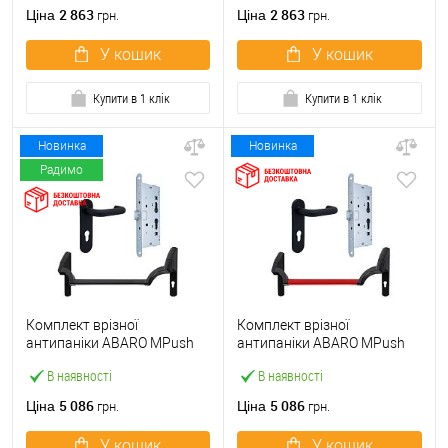
ручкою
2 863
2 863
Ціна
Ціна
грн.
грн.
У кошик
У кошик
Купити в 1 клік
Купити в 1 клік
Новинка
Новинка
Радимо
Комплект врізної
Комплект врізної
антипаніки ABARO МPush
антипаніки ABARO МPush
Strong Black 72мм 1000 мм
Strong Red 72мм 1000 мм
В наявності
В наявності
чорний із замком та ручкою
червоний із замком та
ручкою
5 086
5 086
Ціна
Ціна
грн.
грн.
У кошик
У кошик