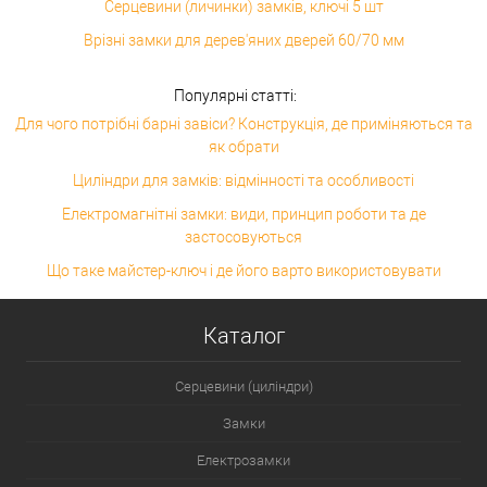
Серцевини (личинки) замків, ключі 5 шт
Врізні замки для дерев'яних дверей 60/70 мм
Популярні статті:
Для чого потрібні барні завіси? Конструкція, де приміняються та
як обрати
Циліндри для замків: відмінності та особливості
Електромагнітні замки: види, принцип роботи та де
застосовуються
Що таке майстер-ключ і де його варто використовувати
Каталог
Серцевини (циліндри)
Замки
Електрозамки