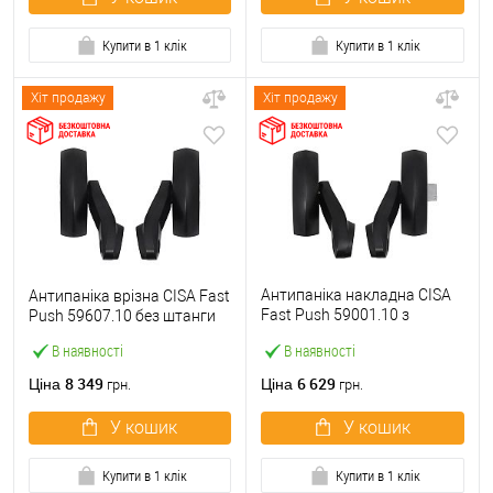
Купити в 1 клік
Купити в 1 клік
Хіт продажу
Хіт продажу
Антипаніка накладна CISA
Антипаніка врізна CISA Fast
Fast Push 59001.10 з
Push 59607.10 без штанги
язичком без штанги
В наявності
В наявності
8 349
6 629
Ціна
Ціна
грн.
грн.
У кошик
У кошик
Купити в 1 клік
Купити в 1 клік