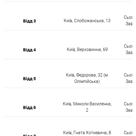
Сьогод
Відд 3
Київ, Слобожанська, 13
Завтр
Сьогод
Відд 4
Київ, Верховинна, 69
Завтр
Київ, Федорова, 32 (м.
Сьогод
Відд 5
Олімпійська)
Завтр
Київ, Миколи Василенка,
Сьогод
Відд 6
2
Завтр
Київ, Гната Хоткевича, 8
Сьогод