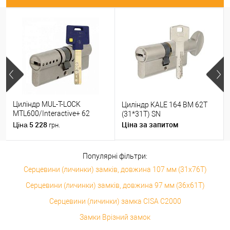
Циліндр MUL-T-LOCK
Циліндр KALE 164 BM 62T
MTL600/Interactive+ 62
(31*31T) SN
(31*31) нікель сатин
5 228
Ціна за запитом
Ціна
грн.
Популярні фільтри:
Серцевини (личинки) замків, довжина 107 мм (31x76T)
Серцевини (личинки) замків, довжина 97 мм (36x61T)
Серцевини (личинки) замка CISA C2000
Замки Врізний замок