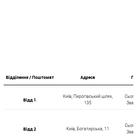
Відділення / Поштомат
Адреса
Гр
Київ, Пирогівський шлях,
Сьогод
Відд 1
135
Завтр
Сьогод
Відд 2
Київ, Богатирська, 11
Завтр