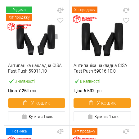
Радимо
Хіт продажу
Хіт продажу
Антипаніка накладна CISA
Антипаніка накладна CISA
Fast Push 59011.10
Fast Push 59016.10.0
модульна з язичком без
модульна без язичка без
В наявності
В наявності
штанги
штанги
7 261
5 532
Ціна
Ціна
грн.
грн.
У кошик
У кошик
Купити в 1 клік
Купити в 1 клік
Новинка
Хіт продажу