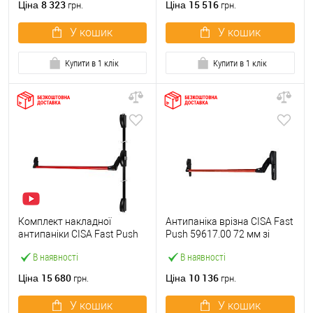
8 323
15 516
Ціна
Ціна
грн.
грн.
У кошик
У кошик
Купити в 1 клік
Купити в 1 клік
Комплект накладної
Антипаніка врізна CISA Fast
антипаніки CISA Fast Push
Push 59617.00 72 мм зі
59011.10 1200 мм 2/3-
штангою 1200 мм червона
В наявності
В наявності
точковий вверх-вниз
червона
15 680
10 136
Ціна
Ціна
грн.
грн.
У кошик
У кошик