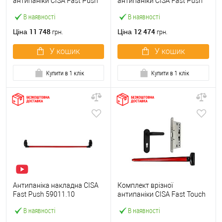
антипаніки CISA Fast Push
антипаніки CISA Fast Push
59607.10 1200 мм червона
59617.10 72мм 1200 мм
В наявності
В наявності
із замком та ручкою
червоний із замком та
ручкою
11 748
12 474
Ціна
Ціна
грн.
грн.
У кошик
У кошик
Купити в 1 клік
Купити в 1 клік
Антипаніка накладна CISA
Комплект врізної
Fast Push 59011.10
антипаніки CISA Fast Touch
модульна з язичком зі
59711.00 1200 мм червона
В наявності
В наявності
штангою 1200 мм червона
із замком та ручкою