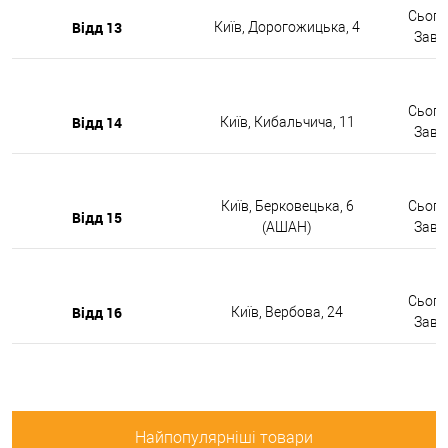
Сьогод
Відд 13
Київ, Дорогожицька, 4
Завтр
Сьогод
Відд 14
Київ, Кибальчича, 11
Завтр
Київ, Берковецька, 6
Сьогод
Відд 15
(АШАН)
Завтр
Сьогод
Відд 16
Київ, Вербова, 24
Завтр
Найпопулярніші товари