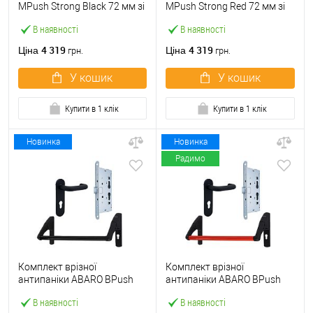
МPush Strong Black 72 мм зі
МPush Strong Red 72 мм зі
штангою 1000 мм чорна
штангою 1000 мм червона
В наявності
В наявності
4 319
4 319
Ціна
Ціна
грн.
грн.
У кошик
У кошик
Купити в 1 клік
Купити в 1 клік
Новинка
Новинка
Радимо
Комплект врізної
Комплект врізної
антипаніки ABARO BPush
антипаніки ABARO BPush
Eco Black 72мм 1000 мм
Eco Red 72мм 1000 мм
В наявності
В наявності
чорний із замком та ручкою
червоний із замком та