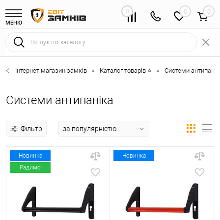
0
0
МЕНЮ
Інтернет магазин замків
Каталог товарів ⭐
Системи антипанік
•
•
Системи антипаніка
Фільтр
Новинка
Новинка
Радимо