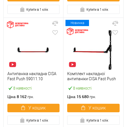
Купити в 1 клік
Купити в 1 клік
Новинка
Антипаніка накладна CISA
Комплект накладної
Fast Push 59011.10
антипаніки CISA Fast Push
модульна з язичком зі
59011.10 1200 мм 2/3-
В наявності
В наявності
штангою 900 мм червона
точковий вбік червона
8 162
15 680
Ціна
Ціна
грн.
грн.
У кошик
У кошик
Купити в 1 клік
Купити в 1 клік