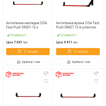
Антипаніка накладна CISA
Антипаніка врізна CISA Fast
Fast Push 59001.10 з
Push 59607.10 зі штангою
язичком зі штангою 1200
1200 мм червона
В наявності
В наявності
мм червона
7 691
9 411
Ціна
Ціна
грн.
грн.
У кошик
У кошик
Купити в 1 клік
Купити в 1 клік