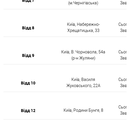
Відд 7
(м.Чернігівська)
Завтр
Київ, Набережно-
Сьогод
Відд 8
Хрещатицька, 33
Завтр
Київ, В. Чорновола, 54а
Сьогод
Відд 9
(р-н Жуляни)
Завтр
Київ, Василя
Сьогод
Відд 10
Жуковського, 22А
Завтр
Сьогод
Відд 12
Київ, Родини Бунге, 8
Завтр