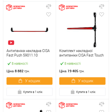
Антипаніка накладна CISA
Комплект накладної
Fast Push 59011.10
антипаніки CISA Fast Touch
модульна з язичком зі
59811.10 1200 мм 2/3-
В наявності
В наявності
штангою 1500 мм червона
точковий вбік червона
8 882
19 405
Ціна
Ціна
грн.
грн.
У кошик
У кошик
Купити в 1 клік
Купити в 1 клік