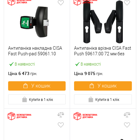
Антипаніка накладна CISA
Антипаніка врізна CISA Fast
Fast Push-pad 59061.10
Push 59617.00 72 мм без
модульна з язичком
штанги
В наявності
В наявності
6 473
9 075
Ціна
Ціна
грн.
грн.
У кошик
У кошик
Купити в 1 клік
Купити в 1 клік