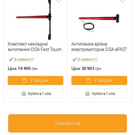
Комплект накладної
Антипаніка врізна
антипаніки CISA Fast Touch
електромоторна CISA eFAST
59811.10 1200 мм 2/3-
59751.00 1200 мм червона
В наявності
В наявності
точковий вверх-вниз
червона
19 405
30 903
Ціна
Ціна
грн.
грн.
У кошик
У кошик
Купити в 1 клік
Купити в 1 клік
Показати ще