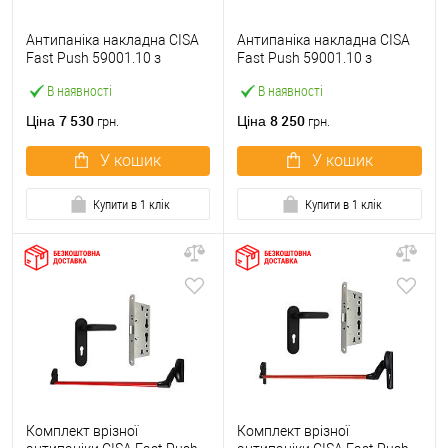
Антипаніка накладна CISA
Антипаніка накладна CISA
Fast Push 59001.10 з
Fast Push 59001.10 з
язичком зі штангою 900 мм
язичком зі штангою 1500
В наявності
В наявності
червона
мм червона
7 530
8 250
Ціна
Ціна
грн.
грн.
У кошик
У кошик
Купити в 1 клік
Купити в 1 клік
Комплект врізної
Комплект врізної