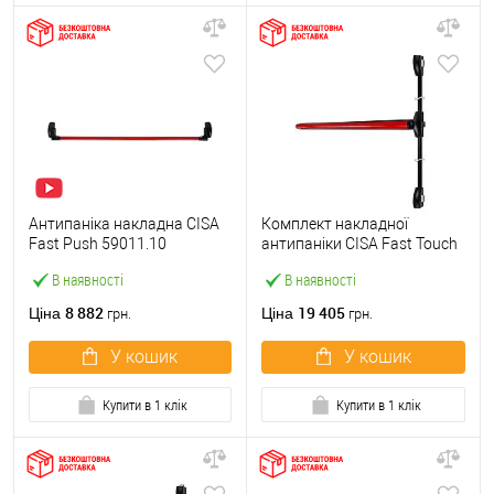
Антипаніка накладна CISA
Комплект накладної
Fast Push 59011.10
антипаніки CISA Fast Touch
модульна з язичком зі
59811.10 1200 мм 2/3-
В наявності
В наявності
штангою 1500 мм червона
точковий вбік червона
8 882
19 405
Ціна
Ціна
грн.
грн.
У кошик
У кошик
Купити в 1 клік
Купити в 1 клік