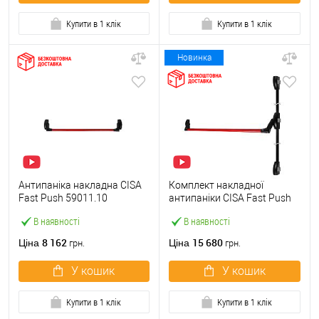
Купити в 1 клік
Купити в 1 клік
Новинка
Антипаніка накладна CISA
Комплект накладної
Fast Push 59011.10
антипаніки CISA Fast Push
модульна з язичком зі
59011.10 1200 мм 2/3-
В наявності
В наявності
штангою 900 мм червона
точковий вбік червона
8 162
15 680
Ціна
Ціна
грн.
грн.
У кошик
У кошик
Купити в 1 клік
Купити в 1 клік