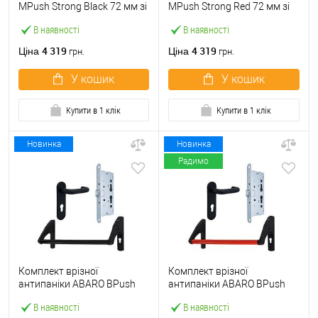
МPush Strong Black 72 мм зі
МPush Strong Red 72 мм зі
штангою 1000 мм чорна
штангою 1000 мм червона
В наявності
В наявності
4 319
4 319
Ціна
Ціна
грн.
грн.
У кошик
У кошик
Купити в 1 клік
Купити в 1 клік
Новинка
Новинка
Радимо
Комплект врізної
Комплект врізної
антипаніки ABARO BPush
антипаніки ABARO BPush
Eco Black 72мм 1000 мм
Eco Red 72мм 1000 мм
В наявності
В наявності
чорний із замком та ручкою
червоний із замком та