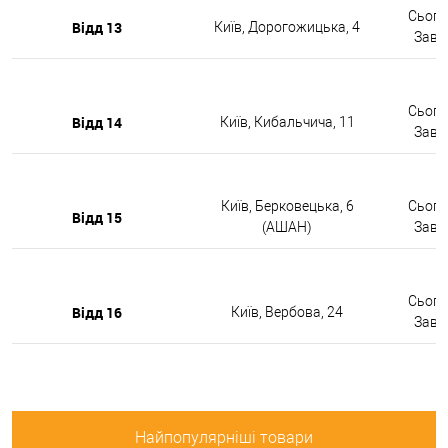
Сьогод
Відд 13
Київ, Дорогожицька, 4
Завтр
Сьогод
Відд 14
Київ, Кибальчича, 11
Завтр
Київ, Берковецька, 6
Сьогод
Відд 15
(АШАН)
Завтр
Сьогод
Відд 16
Київ, Вербова, 24
Завтр
Найпопулярніші товари