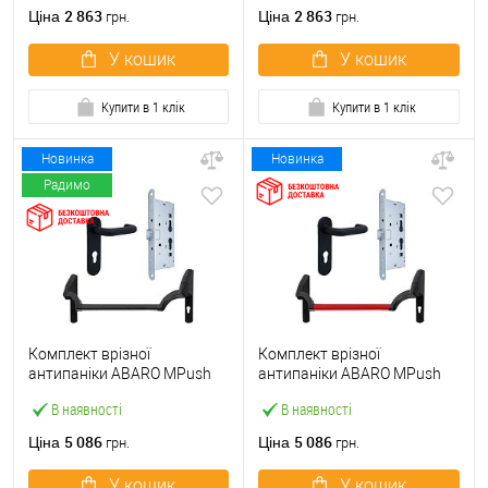
ручкою
2 863
2 863
Ціна
Ціна
грн.
грн.
У кошик
У кошик
Купити в 1 клік
Купити в 1 клік
Новинка
Новинка
Радимо
Комплект врізної
Комплект врізної
антипаніки ABARO МPush
антипаніки ABARO МPush
Strong Black 72мм 1000 мм
Strong Red 72мм 1000 мм
В наявності
В наявності
чорний із замком та ручкою
червоний із замком та
ручкою
5 086
5 086
Ціна
Ціна
грн.
грн.
У кошик
У кошик