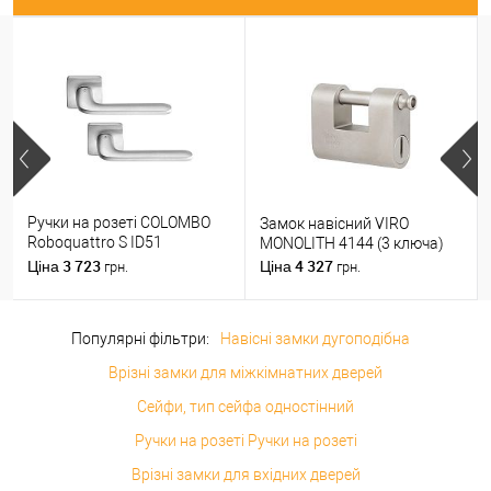
Ручки на розеті COLOMBO
Замок навісний VIRO
Roboquattro S ID51
MONOLITH 4144 (3 ключа)
(PT19BZG-PT13) матовий
3 723
4 327
Ціна
Ціна
грн.
грн.
хром
Популярні фільтри:
Навісні замки дугоподібна
Врізні замки для міжкімнатних дверей
Сейфи, тип сейфа одностінний
Ручки на розеті Ручки на розеті
Врізні замки для вхідних дверей