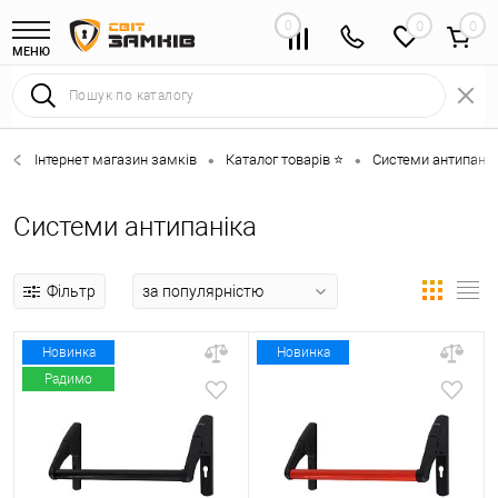
0
0
МЕНЮ
Інтернет магазин замків
Каталог товарів ⭐
Системи антипанік
•
•
Системи антипаніка
Фільтр
Новинка
Новинка
Радимо