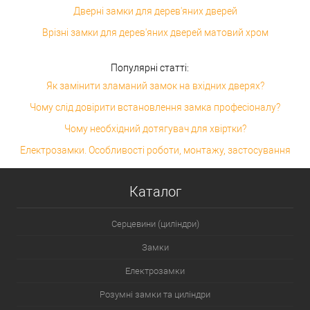
Дверні замки для дерев'яних дверей
Врізні замки для дерев'яних дверей матовий хром
Популярні статті:
Як замінити зламаний замок на вхідних дверях?
Чому слід довірити встановлення замка професіоналу?
Чому необхідний дотягувач для хвіртки?
Електрозамки. Особливості роботи, монтажу, застосування
Каталог
Серцевини (циліндри)
Замки
Електрозамки
Розумні замки та циліндри