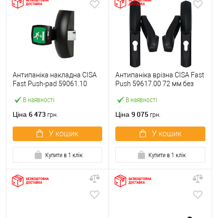
Антипаніка накладна CISA
Антипаніка врізна CISA Fast
Fast Push-pad 59061.10
Push 59617.00 72 мм без
модульна з язичком
штанги
В наявності
В наявності
6 473
9 075
Ціна
Ціна
грн.
грн.
У кошик
У кошик
Купити в 1 клік
Купити в 1 клік