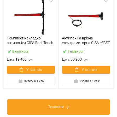
Комплект накладної
Антипаніка врізна
антипаніки CISA Fast Touch
електромоторна CISA eFAST
59811.10 1200 мм 2/3-
59751.00 1200 мм червона
В наявності
В наявності
точковий вверх-вниз
червона
19 405
30 903
Ціна
Ціна
грн.
грн.
У кошик
У кошик
Купити в 1 клік
Купити в 1 клік
Показати ще