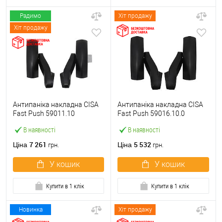
Радимо
Хіт продажу
Хіт продажу
Антипаніка накладна CISA
Антипаніка накладна CISA
Fast Push 59011.10
Fast Push 59016.10.0
модульна з язичком без
модульна без язичка без
В наявності
В наявності
штанги
штанги
7 261
5 532
Ціна
Ціна
грн.
грн.
У кошик
У кошик
Купити в 1 клік
Купити в 1 клік
Новинка
Хіт продажу