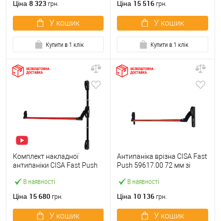
8 323
15 516
Ціна
Ціна
грн.
грн.
У кошик
У кошик
Купити в 1 клік
Купити в 1 клік
Комплект накладної
Антипаніка врізна CISA Fast
антипаніки CISA Fast Push
Push 59617.00 72 мм зі
59011.10 1200 мм 2/3-
штангою 1200 мм червона
В наявності
В наявності
точковий вверх-вниз
червона
15 680
10 136
Ціна
Ціна
грн.
грн.
У кошик
У кошик