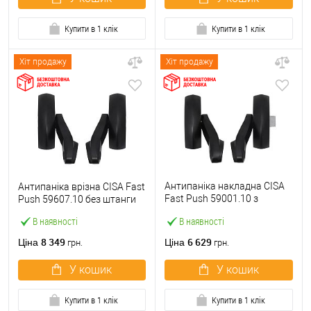
Купити в 1 клік
Купити в 1 клік
Хіт продажу
Хіт продажу
Антипаніка накладна CISA
Антипаніка врізна CISA Fast
Fast Push 59001.10 з
Push 59607.10 без штанги
язичком без штанги
В наявності
В наявності
8 349
6 629
Ціна
Ціна
грн.
грн.
У кошик
У кошик
Купити в 1 клік
Купити в 1 клік