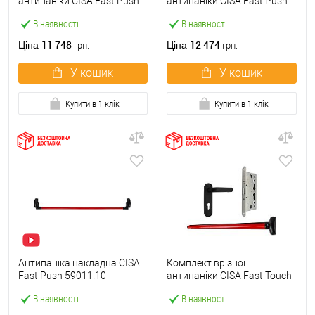
антипаніки CISA Fast Push
антипаніки CISA Fast Push
59607.10 1200 мм червона
59617.10 72мм 1200 мм
В наявності
В наявності
із замком та ручкою
червоний із замком та
ручкою
11 748
12 474
Ціна
Ціна
грн.
грн.
У кошик
У кошик
Купити в 1 клік
Купити в 1 клік
Антипаніка накладна CISA
Комплект врізної
Fast Push 59011.10
антипаніки CISA Fast Touch
модульна з язичком зі
59711.00 1200 мм червона
В наявності
В наявності
штангою 1200 мм червона
із замком та ручкою