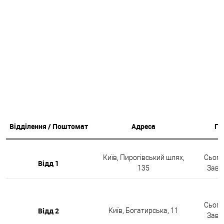
Відділення / Поштомат
Адреса
Гр
Київ, Пирогівський шлях,
Сьогод
Відд 1
135
Завтр
Сьогод
Відд 2
Київ, Богатирська, 11
Завтр