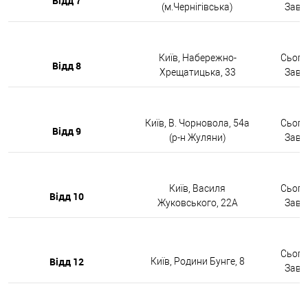
Відд 7
(м.Чернігівська)
Завтр
Київ, Набережно-
Сьогод
Відд 8
Хрещатицька, 33
Завтр
Київ, В. Чорновола, 54а
Сьогод
Відд 9
(р-н Жуляни)
Завтр
Київ, Василя
Сьогод
Відд 10
Жуковського, 22А
Завтр
Сьогод
Відд 12
Київ, Родини Бунге, 8
Завтр