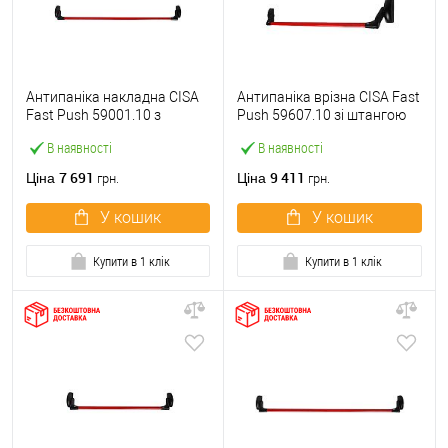
Антипаніка накладна CISA
Антипаніка врізна CISA Fast
Fast Push 59001.10 з
Push 59607.10 зі штангою
язичком зі штангою 1200
1200 мм червона
В наявності
В наявності
мм червона
7 691
9 411
Ціна
Ціна
грн.
грн.
У кошик
У кошик
Купити в 1 клік
Купити в 1 клік