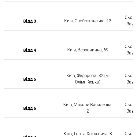
Сьогод
Відд 3
Київ, Слобожанська, 13
Завтр
Сьогод
Відд 4
Київ, Верховинна, 69
Завтр
Київ, Федорова, 32 (м.
Сьогод
Відд 5
Олімпійська)
Завтр
Київ, Миколи Василенка,
Сьогод
Відд 6
2
Завтр
Київ, Гната Хоткевича, 8
Сьогод