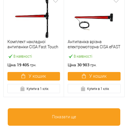
Комплект накладної
Антипаніка врізна
антипаніки CISA Fast Touch
електромоторна CISA eFAST
59811.10 1200 мм 2/3-
59751.00 1200 мм червона
В наявності
В наявності
точковий вверх-вниз
червона
19 405
30 903
Ціна
Ціна
грн.
грн.
У кошик
У кошик
Купити в 1 клік
Купити в 1 клік
Показати ще