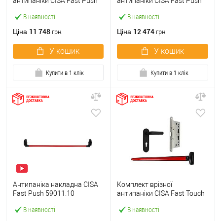
антипаніки CISA Fast Push
антипаніки CISA Fast Push
59607.10 1200 мм червона
59617.10 72мм 1200 мм
В наявності
В наявності
із замком та ручкою
червоний із замком та
ручкою
11 748
12 474
Ціна
Ціна
грн.
грн.
У кошик
У кошик
Купити в 1 клік
Купити в 1 клік
Антипаніка накладна CISA
Комплект врізної
Fast Push 59011.10
антипаніки CISA Fast Touch
модульна з язичком зі
59711.00 1200 мм червона
В наявності
В наявності
штангою 1200 мм червона
із замком та ручкою