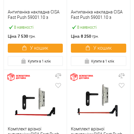
Антипаніка накладна CISA
Антипаніка накладна CISA
Fast Push 59001.10 з
Fast Push 59001.10 з
язичком зі штангою 900 мм
язичком зі штангою 1500
В наявності
В наявності
червона
мм червона
7 530
8 250
Ціна
Ціна
грн.
грн.
У кошик
У кошик
Купити в 1 клік
Купити в 1 клік
Комплект врізної
Комплект врізної