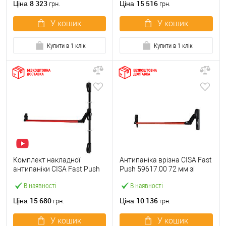
8 323
15 516
Ціна
Ціна
грн.
грн.
У кошик
У кошик
Купити в 1 клік
Купити в 1 клік
Комплект накладної
Антипаніка врізна CISA Fast
антипаніки CISA Fast Push
Push 59617.00 72 мм зі
59011.10 1200 мм 2/3-
штангою 1200 мм червона
В наявності
В наявності
точковий вверх-вниз
червона
15 680
10 136
Ціна
Ціна
грн.
грн.
У кошик
У кошик