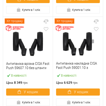
Купити в 1 клік
Купити в 1 клік
Хіт продажу
Хіт продажу
Антипаніка накладна CISA
Антипаніка врізна CISA Fast
Fast Push 59001.10 з
Push 59607.10 без штанги
язичком без штанги
В наявності
В наявності
8 349
6 629
Ціна
Ціна
грн.
грн.
У кошик
У кошик
Купити в 1 клік
Купити в 1 клік