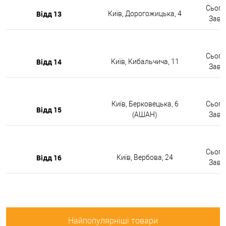
Сьогод
Відд 13
Київ, Дорогожицька, 4
Завтр
Сьогод
Відд 14
Київ, Кибальчича, 11
Завтр
Київ, Берковецька, 6
Сьогод
Відд 15
(АШАН)
Завтр
Сьогод
Відд 16
Київ, Вербова, 24
Завтр
Найпопулярніші товари