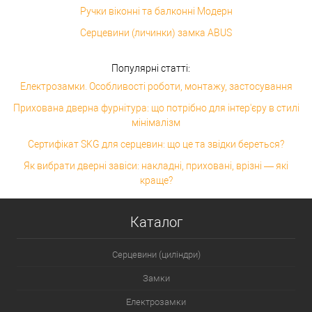
Ручки віконні та балконні Модерн
Серцевини (личинки) замка ABUS
Популярні статті:
Електрозамки. Особливості роботи, монтажу, застосування
Прихована дверна фурнітура: що потрібно для інтер'єру в стилі
мінімалізм
Сертифікат SKG для серцевин: що це та звідки береться?
Як вибрати дверні завіси: накладні, приховані, врізні — які
краще?
Каталог
Серцевини (циліндри)
Замки
Електрозамки