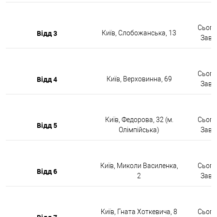
Сьогод
Відд 3
Київ, Слобожанська, 13
Завтр
Сьогод
Відд 4
Київ, Верховинна, 69
Завтр
Київ, Федорова, 32 (м.
Сьогод
Відд 5
Олімпійська)
Завтр
Київ, Миколи Василенка,
Сьогод
Відд 6
2
Завтр
Київ, Гната Хоткевича, 8
Сьогод