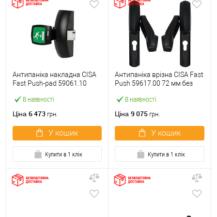
Антипаніка накладна CISA
Антипаніка врізна CISA Fast
Fast Push-pad 59061.10
Push 59617.00 72 мм без
модульна з язичком
штанги
В наявності
В наявності
6 473
9 075
Ціна
Ціна
грн.
грн.
У кошик
У кошик
Купити в 1 клік
Купити в 1 клік