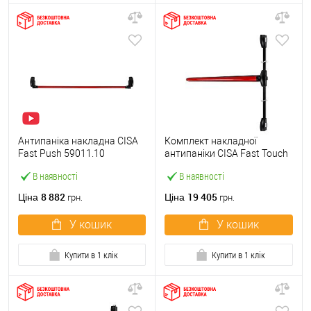
Антипаніка накладна CISA
Комплект накладної
Fast Push 59011.10
антипаніки CISA Fast Touch
модульна з язичком зі
59811.10 1200 мм 2/3-
В наявності
В наявності
штангою 1500 мм червона
точковий вбік червона
8 882
19 405
Ціна
Ціна
грн.
грн.
У кошик
У кошик
Купити в 1 клік
Купити в 1 клік