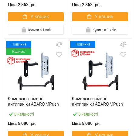
ручкою
2 863
2 863
Ціна
Ціна
грн.
грн.
У кошик
У кошик
Купити в 1 клік
Купити в 1 клік
Новинка
Новинка
Радимо
Комплект врізної
Комплект врізної
антипаніки ABARO МPush
антипаніки ABARO МPush
Strong Black 72мм 1000 мм
Strong Red 72мм 1000 мм
В наявності
В наявності
чорний із замком та ручкою
червоний із замком та
ручкою
5 086
5 086
Ціна
Ціна
грн.
грн.
У кошик
У кошик