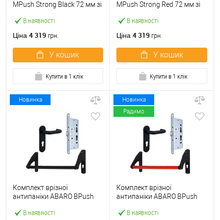
МPush Strong Black 72 мм зі
МPush Strong Red 72 мм зі
штангою 1000 мм чорна
штангою 1000 мм червона
В наявності
В наявності
4 319
4 319
Ціна
Ціна
грн.
грн.
У кошик
У кошик
Купити в 1 клік
Купити в 1 клік
Новинка
Новинка
Радимо
Комплект врізної
Комплект врізної
антипаніки ABARO BPush
антипаніки ABARO BPush
Eco Black 72мм 1000 мм
Eco Red 72мм 1000 мм
В наявності
В наявності
чорний із замком та ручкою
червоний із замком та