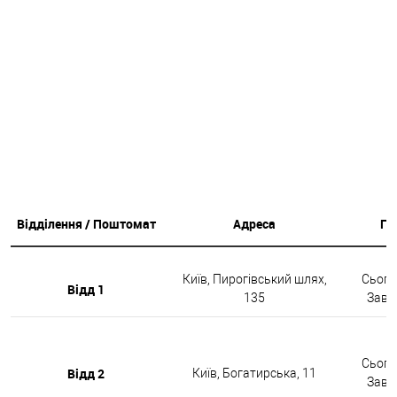
Відділення / Поштомат
Адреса
Гр
Київ, Пирогівський шлях,
Сьогод
Відд 1
135
Завтр
Сьогод
Відд 2
Київ, Богатирська, 11
Завтр