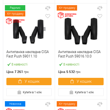
Радимо
Хіт продажу
Хіт продажу
Антипаніка накладна CISA
Антипаніка накладна CISA
Fast Push 59011.10
Fast Push 59016.10.0
модульна з язичком без
модульна без язичка без
В наявності
В наявності
штанги
штанги
7 261
5 532
Ціна
Ціна
грн.
грн.
У кошик
У кошик
Купити в 1 клік
Купити в 1 клік
Новинка
Хіт продажу