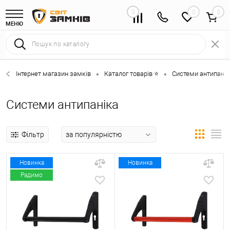
0
0
МЕНЮ
Інтернет магазин замків
Каталог товарів ⭐
Системи антипанік
•
•
Системи антипаніка
Фільтр
Новинка
Новинка
Радимо