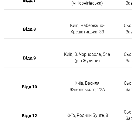
Відд 7
(м.Чернігівська)
Завтр
Київ, Набережно-
Сьогод
Відд 8
Хрещатицька, 33
Завтр
Київ, В. Чорновола, 54а
Сьогод
Відд 9
(р-н Жуляни)
Завтр
Київ, Василя
Сьогод
Відд 10
Жуковського, 22А
Завтр
Сьогод
Відд 12
Київ, Родини Бунге, 8
Завтр