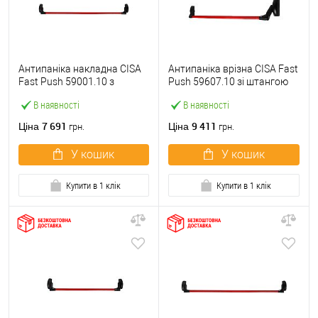
Антипаніка накладна CISA
Антипаніка врізна CISA Fast
Fast Push 59001.10 з
Push 59607.10 зі штангою
язичком зі штангою 1200
1200 мм червона
В наявності
В наявності
мм червона
7 691
9 411
Ціна
Ціна
грн.
грн.
У кошик
У кошик
Купити в 1 клік
Купити в 1 клік