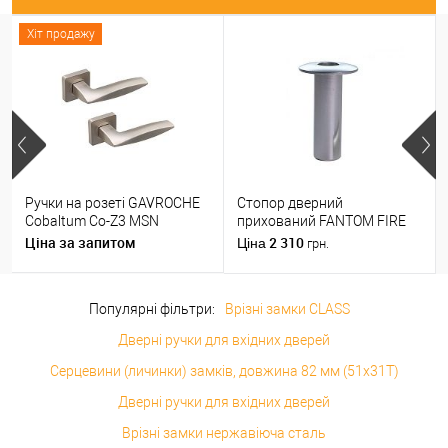
Хіт продажу
Ручки на розеті GAVROCHE
Стопор дверний
Cobaltum Co-Z3 MSN
прихований FANTOM FIRE
матовий нікель
магнітний хром матовий
Ціна за запитом
2 310
Ціна
грн.
Популярні фільтри:
Врізні замки CLASS
Дверні ручки для вхідних дверей
Серцевини (личинки) замків, довжина 82 мм (51x31T)
Дверні ручки для вхідних дверей
Врізні замки нержавіюча сталь