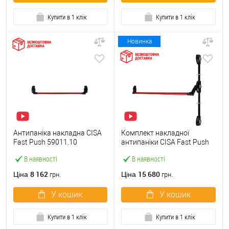
Купити в 1 клік
Купити в 1 клік
Новинка
Антипаніка накладна CISA
Комплект накладної
Fast Push 59011.10
антипаніки CISA Fast Push
модульна з язичком зі
59011.10 1200 мм 2/3-
В наявності
В наявності
штангою 900 мм червона
точковий вбік червона
8 162
15 680
Ціна
Ціна
грн.
грн.
У кошик
У кошик
Купити в 1 клік
Купити в 1 клік