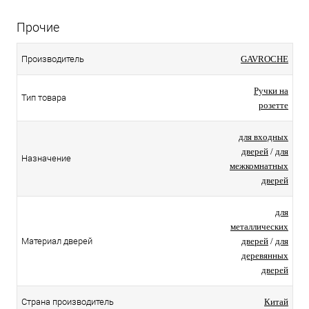
Прочие
Производитель
GAVROCHE
Ручки на
Тип товара
розетте
для входных
дверей
/
для
Назначение
межкомнатных
дверей
для
металлических
Материал дверей
дверей
/
для
деревянных
дверей
Страна производитель
Китай