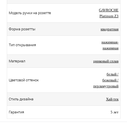
GAVROCHE
Модель ручки на розетте
Platinum Z3
Форма розетты
квадратная
нажимная-
Тип открывания
нажимная
Материал
цинковый сплав
белый /
Цветовой оттенок
бежевый /
перламутровый
Стиль дизайна
Хай-тек
Гарантия
5 лет