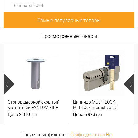
16 января 2024
Самые популярные товары
Просмотренные товары
Стопор дверной скрытый
Цилиндр MUL-T-LOCK
магнитный FANTOM FIRE
MTL600/Interactive+ 71
хром матовый
(31*40) никель сатин
2 310
5 923
Цена
Цена
грн.
грн.
Популярные фильтры:
Сейфы для отеля Нет