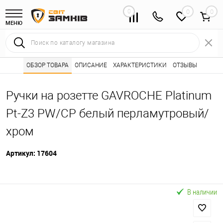
0
0
МЕНЮ
Интернет магазин замков
ОБЗОР ТОВАРА
ОПИСАНИЕ
Каталог товаров ⭐
ХАРАКТЕРИСТИКИ
ОТЗЫВЫ
Дверные ручки 
•
•
Ручки на розетте GAVROCHE Platinum
Pt-Z3 PW/CP белый перламутровый/
хром
Артикул:
17604
В наличии