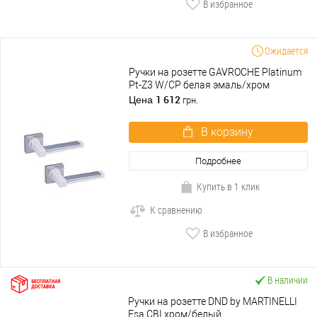
В избранное
Ожидается
Ручки на розетте GAVROCHE Platinum
Pt-Z3 W/CP белая эмаль/хром
1 612
Цена
грн.
В корзину
Подробнее
Купить в 1 клик
К сравнению
В избранное
В наличии
Ручки на розетте DND by MARTINELLI
Esa CBI хром/белый