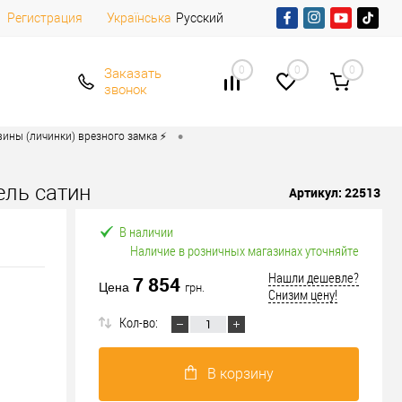
Регистрация
Русский
Українська
0
0
0
Заказать
звонок
•
ины (личинки) врезного замка ⚡️
ель сатин
Артикул:
22513
В наличии
Наличие в розничных магазинах уточняйте
Нашли дешевле?
7 854
Цена
грн.
Снизим цену!
Кол-во:
В корзину