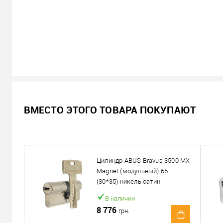
В наличии
ВМЕСТО ЭТОГО ТОВАРА ПОКУПАЮТ
7 854
Цена
грн.
Кол-во:
Цилиндр ABUS Bravus 3500 MX
В корзину
Magnet (модульный) 65
(30*35) никель сатин
Можем установить этот т
В наличии
8 776
грн.