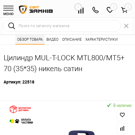
0
0
МЕНЮ
Интернет магазин замков
ОБЗОР ТОВАРА
ВИДЕО
ОПИСАНИЕ
Каталог товаров ⭐
ХАРАКТЕРИСТИКИ
Сердцевины (лич
•
•
Цилиндр MUL-T-LOCK MTL800/MT5+
70 (35*35) никель сатин
Артикул:
22518
В наличии