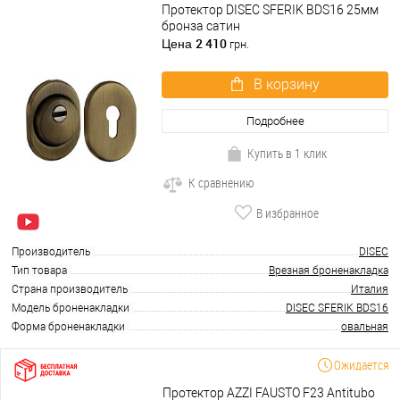
Протектор DISEC SFERIK BDS16 25мм
бронза сатин
2 410
Цена
грн.
В корзину
Подробнее
Купить в 1 клик
К сравнению
В избранное
Производитель
DISEC
Тип товара
Врезная броненакладка
Страна производитель
Италия
Модель броненакладки
DISEC SFERIK BDS16
Форма броненакладки
овальная
Ожидается
Протектор AZZI FAUSTO F23 Antitubo