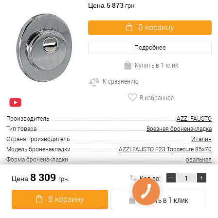
5 873
Цена
грн.
В корзину
Подробнее
Купить в 1 клик
К сравнению
В избранное
Производитель
AZZI FAUSTO
Тип товара
Врезная броненакладка
Страна производитель
Италия
Модель броненакладки
AZZI FAUSTO F23 Topsecure 85x70
Форма броненакладки
овальная
8 309
Кол-во:
Цена
грн.
В наличии
Протектор DISEC MONOLITO MILANO
В корзину
Купить в 1 клик
KRIPTON BKS260 25мм хром
полированный
4 960
Цена
грн.