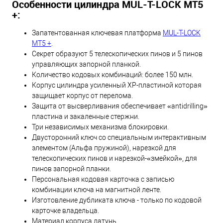
Особенности цилиндра MUL-T-LOCK МТ5
+:
Запатентованная ключевая платформа
MUL-T-LOCK
МТ5 +
.
Секрет образуют 5 телескопических пинов и 5 пинов
управляющих запорной планкой.
Количество кодовых комбинаций: более 150 млн.
Корпус цилиндра усиленный XP-пластиной которая
защищает корпус от перелома.
Защита от высверливания обеспечивает «antidrilling»
пластина и закаленные стержни.
Три независимых механизма блокировки.
Двусторонний ключ со специальным интерактивным
элементом (Альфа пружиной), нарезкой для
телескопических пинов и нарезкой-«змейкой», для
пинов запорной планки.
Персональная кодовая карточка с записью
комбинации ключа на магнитной ленте.
Изготовление дубликата ключа - только по кодовой
карточке владельца.
Материал корпуса латунь