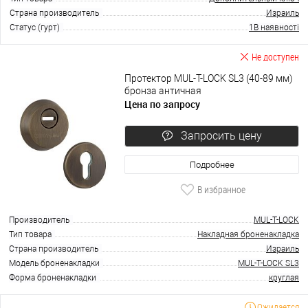
Страна производитель
Израиль
Статус (гурт)
1В наявності
Не доступен
Протектор MUL-T-LOCK SL3 (40-89 мм)
бронза античная
Цена по запросу
Запросить цену
Подробнее
В избранное
Производитель
MUL-T-LOCK
Тип товара
Накладная броненакладка
Страна производитель
Израиль
Модель броненакладки
MUL-T-LOCK SL3
Форма броненакладки
круглая
Ожидается