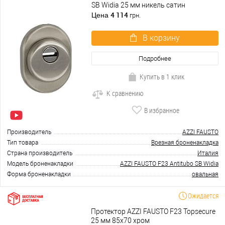
SB Widia 25 мм никель сатин
4 114
Цена
грн.
В корзину
Подробнее
Купить в 1 клик
К сравнению
В избранное
Производитель
AZZI FAUSTO
Тип товара
Врезная броненакладка
Страна производитель
Италия
Модель броненакладки
AZZI FAUSTO F23 Antitubo SB Widia
Форма броненакладки
овальная
Ожидается
Протектор AZZI FAUSTO F23 Topsecure
25 мм 85х70 хром