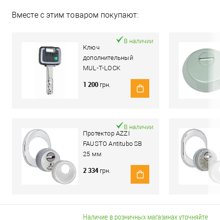
Вместе с этим товаром покупают:
В наличии
Ключ
дополнительный
MUL-T-LOCK
MTL800/MT5+
1 200
грн.
В наличии
Протектор AZZI
FAUSTO Antitubo SB
25 мм
ME50/85X70/CL
2 334
грн.
овальный широкий
хром полированный
Наличие в розничных магазинах уточняйте