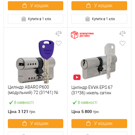
У кошик
У кошик
Купити в 1 клік
Купити в 1 клік
Циліндр ABARO P600
Циліндр EVVA EPS 67
(модульний) 72 (31*41) Ni
(31*36) нікель сатин
нікель сатин 5 ключів
В наявності
В наявності
3 121
5 800
Ціна
Ціна
грн.
грн.
У кошик
У кошик