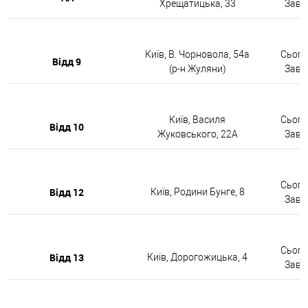
Хрещатицька, 33
Завтр
Київ, В. Чорновола, 54а
Сьогод
Відд 9
(р-н Жуляни)
Завтр
Київ, Василя
Сьогод
Відд 10
Жуковського, 22А
Завтр
Сьогод
Відд 12
Київ, Родини Бунге, 8
Завтр
Сьогод
Відд 13
Київ, Дорогожицька, 4
Завтр