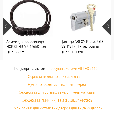
Циліндр ABLOY Protec2 63
Замок для велосипеда
(32H*31) (H - гартована
HORST HR-V2-6/650 код
сторона) хром полірований
339
9 454
Ціна
Ціна
грн.
грн.
Популярні фільтри:
Розсувні системи VILLES 5660
Серцевини для врізних замків 5 шт
Ручки на розеті для вхідних дверей
Серцевини для врізних замків нікель матовий
Серцевини (личинки) замка ABLOY Protec2
Врізні замки для металевих дверей для вхідних дверей