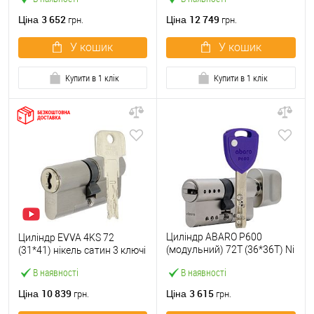
3 652
12 749
Ціна
Ціна
грн.
грн.
У кошик
У кошик
Купити в 1 клік
Купити в 1 клік
Циліндр ABARO P600
Циліндр EVVA 4KS 72
(модульний) 72T (36*36T) Ni
(31*41) нікель сатин 3 ключі
нікель сатин 5 ключів
В наявності
В наявності
10 839
3 615
Ціна
Ціна
грн.
грн.