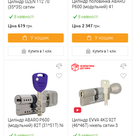
Циліндр половинка ABARO
Циліндр OZEN 112 70
P600 (модульний) 41
(35*35) сатин
(31*10) Ni нікель сатин 5
В наявності
В наявності
ключів
619
2 347
Ціна
Ціна
грн.
грн.
У кошик
У кошик
Купити в 1 клік
Купити в 1 клік
Циліндр ABARO P600
Циліндр EVVA 4KS 92T
(модульний) 82T (31*51T) Ni
(46*46T) нікель сатин 3
нікель сатин 5 ключів
ключі
В наявності
В наявності