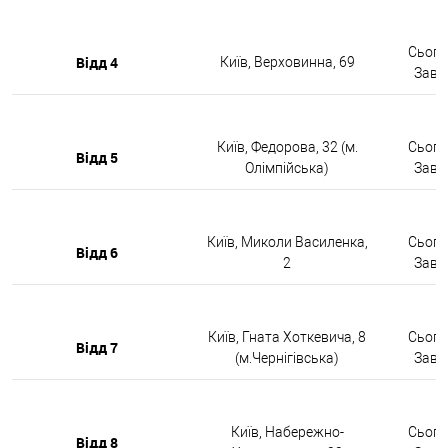
Сьогод
Відд 4
Київ, Верховинна, 69
Завтр
Київ, Федорова, 32 (м.
Сьогод
Відд 5
Олімпійська)
Завтр
Київ, Миколи Василенка,
Сьогод
Відд 6
2
Завтр
Київ, Гната Хоткевича, 8
Сьогод
Відд 7
(м.Чернігівська)
Завтр
Київ, Набережно-
Сьогод
Відд 8