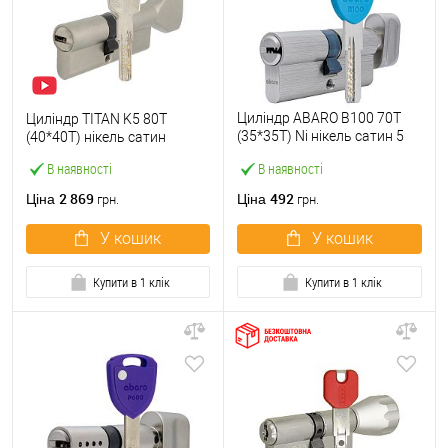
Циліндр ABARO B100 70T
Циліндр TITAN K5 80T
(35*35T) Ni нікель сатин 5
(40*40T) нікель сатин
ключів
В наявності
В наявності
2 869
492
Ціна
Ціна
грн.
грн.
У кошик
У кошик
Купити в 1 клік
Купити в 1 клік