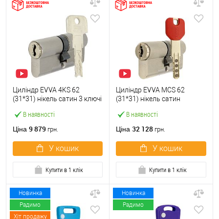
Циліндр EVVA 4KS 62
Циліндр EVVA MCS 62
(31*31) нікель сатин 3 ключі
(31*31) нікель сатин
В наявності
В наявності
9 879
32 128
Ціна
Ціна
грн.
грн.
У кошик
У кошик
Купити в 1 клік
Купити в 1 клік
Новинка
Новинка
Радимо
Радимо
Хіт продажу