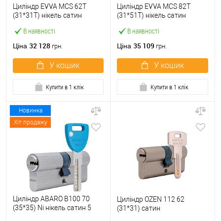
Циліндр EVVA MCS 62T
Циліндр EVVA MCS 82T
(31*31T) нікель сатин
(31*51T) нікель сатин
В наявності
В наявності
32 128
35 109
Ціна
Ціна
грн.
грн.
У кошик
У кошик
Купити в 1 клік
Купити в 1 клік
Новинка
Хіт продажу
Циліндр ABARO B100 70
Циліндр OZEN 112 62
(35*35) Ni нікель сатин 5
(31*31) сатин
ключів