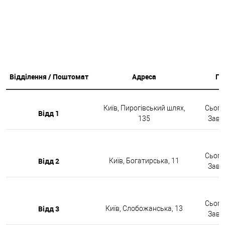
Відділення / Поштомат
Адреса
Гр
Київ, Пирогівський шлях,
Сьогод
Відд 1
135
Завтр
Сьогод
Відд 2
Київ, Богатирська, 11
Завтр
Сьогод
Відд 3
Київ, Слобожанська, 13
Завтр