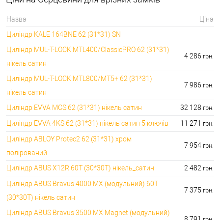
396000.00 грн.
🔑 самий дешевий: 1050.00 грн. самий дорогий:
🔐Домофони:
Назва
Ціна
11100.00 грн.
Циліндр KALE 164BNE 62 (31*31) SN
⭐Сигналізація AJAX:
🔑 самий дешевий: грн. самий дорогий: грн.
Циліндр MUL-T-LOCK MTL400/ClassicPRO 62 (31*31)
4 286
грн.
нікель сатин
Циліндр MUL-T-LOCK MTL800/MT5+ 62 (31*31)
7 986
грн.
нікель сатин
Циліндр EVVA MCS 62 (31*31) нікель сатин
32 128
грн.
Циліндр EVVA 4KS 62 (31*31) нікель сатин 5 ключів
11 271
грн.
Циліндр ABLOY Protec2 62 (31*31) хром
7 954
грн.
полірований
Циліндр ABUS X12R 60T (30*30T) нікель_сатин
2 482
грн.
Циліндр ABUS Bravus 4000 MX (модульний) 60T
7 375
грн.
(30*30T) нікель сатин
Циліндр ABUS Bravus 3500 MX Magnet (модульний)
8 791
грн.