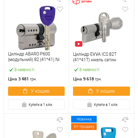
Циліндр ABARO P600
Циліндр EVVA ICS 82T
(модульний) 82 (41*41) Ni
(41*41T) нікель сатин
нікель сатин 5 ключів
В наявності
В наявності
3 481
9 618
Ціна
Ціна
грн.
грн.
У кошик
У кошик
Купити в 1 клік
Купити в 1 клік
Новинка
Хіт продажу