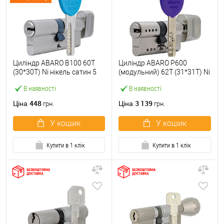
Циліндр ABARO B100 60T
Циліндр ABARO P600
(30*30T) Ni нікель сатин 5
(модульний) 62T (31*31T) Ni
ключів
нікель сатин 5 ключів
В наявності
В наявності
448
3 139
Ціна
Ціна
грн.
грн.
У кошик
У кошик
Купити в 1 клік
Купити в 1 клік