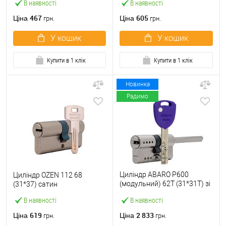
В наявності
В наявності
467
605
Ціна
Ціна
грн.
грн.
У кошик
У кошик
Купити в 1 клік
Купити в 1 клік
Новинка
Радимо
Циліндр ABARO P600
Циліндр OZEN 112 68
(модульний) 62T (31*31T) зі
(31*37) сатин
штоком Ni нікель сатин 5
В наявності
В наявності
ключів
619
2 833
Ціна
Ціна
грн.
грн.