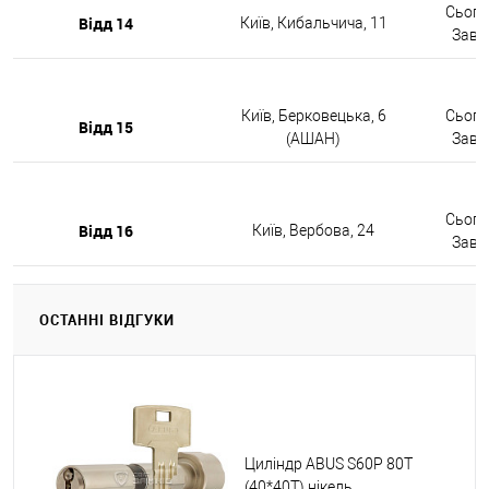
Сьогод
Відд 14
Київ, Кибальчича, 11
Завтр
Київ, Берковецька, 6
Сьогод
Відд 15
(АШАН)
Завтр
Сьогод
Відд 16
Київ, Вербова, 24
Завтр
ОСТАННІ ВІДГУКИ
Циліндр ABUS S60P 80T
(40*40T) нікель