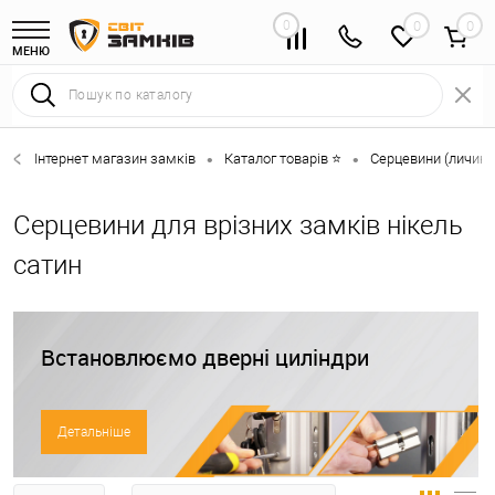
0
0
МЕНЮ
Інтернет магазин замків
Каталог товарів ⭐
Серцевини (личинк
•
•
Серцевини для врізних замків нікель
сатин
Встановлюємо дверні циліндри
Детальніше