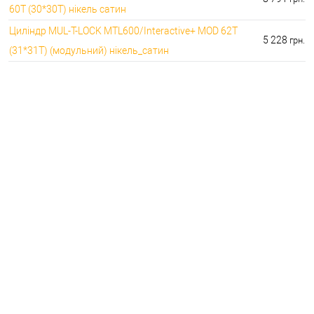
60T (30*30T) нікель сатин
Циліндр MUL-T-LOCK MTL600/Interactive+ MOD 62T
5 228
грн.
(31*31T) (модульний) нікель_сатин