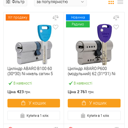
Фільтр
Хіт продажу
Новинка
Радимо
Циліндр ABARO B100 60
Циліндр ABARO P600
(30*30) Ni нікель сатин 5
(модульний) 62 (31*31) Ni
ключів
нікель сатин 5 ключів
В наявності
В наявності
423
2 761
Ціна
Ціна
грн.
грн.
У кошик
У кошик
Купити в 1 клік
Купити в 1 клік