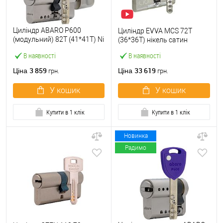
Циліндр ABARO P600
Циліндр EVVA MCS 72T
(модульний) 82T (41*41T) Ni
(36*36T) нікель сатин
нікель сатин 5 ключів
В наявності
В наявності
3 859
33 619
Ціна
Ціна
грн.
грн.
У кошик
У кошик
Купити в 1 клік
Купити в 1 клік
Новинка
Радимо