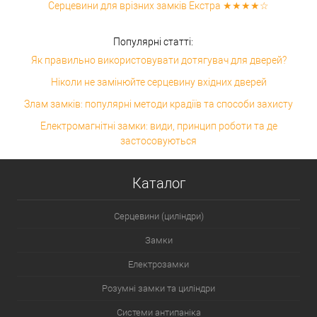
Серцевини для врізних замків Екстра ★★★★☆
Популярні статті:
Як правильно використовувати дотягувач для дверей?
Ніколи не замінюйте серцевину вхідних дверей
Злам замків: популярні методи крадіїв та способи захисту
Електромагнітні замки: види, принцип роботи та де
застосовуються
Каталог
Серцевини (циліндри)
Замки
Електрозамки
Розумні замки та циліндри
Системи антипаніка