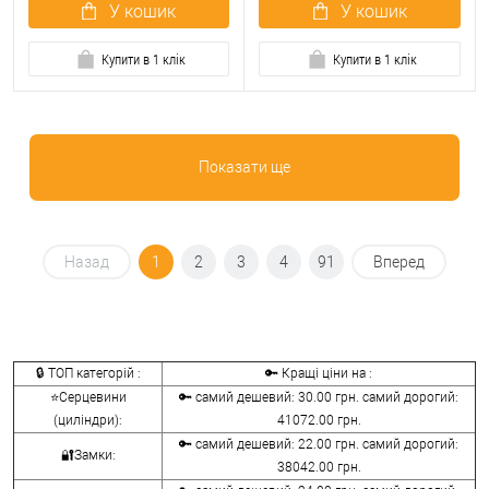
У кошик
У кошик
Купити в 1 клік
Купити в 1 клік
Показати ще
Назад
1
2
3
4
91
Вперед
🔒 ТОП категорій :
🔑 Кращі ціни на :
⭐Серцевини
🔑 самий дешевий: 30.00 грн. самий дорогий:
(циліндри):
41072.00 грн.
🔑 самий дешевий: 22.00 грн. самий дорогий:
🔐Замки:
38042.00 грн.