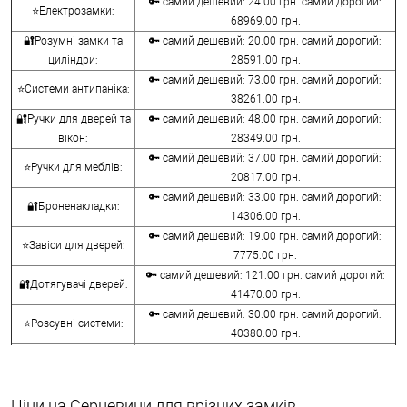
🔑 самий дешевий: 24.00 грн. самий дорогий:
⭐Електрозамки:
68969.00 грн.
🔐Розумні замки та
🔑 самий дешевий: 20.00 грн. самий дорогий:
циліндри:
28591.00 грн.
🔑 самий дешевий: 73.00 грн. самий дорогий:
⭐Системи антипаніка:
38261.00 грн.
🔐Ручки для дверей та
🔑 самий дешевий: 48.00 грн. самий дорогий:
вікон:
28349.00 грн.
🔑 самий дешевий: 37.00 грн. самий дорогий:
⭐Ручки для меблів:
20817.00 грн.
🔑 самий дешевий: 33.00 грн. самий дорогий:
🔐Броненакладки:
14306.00 грн.
🔑 самий дешевий: 19.00 грн. самий дорогий:
⭐Завіси для дверей:
7775.00 грн.
🔑 самий дешевий: 121.00 грн. самий дорогий:
🔐Дотягувачі дверей:
41470.00 грн.
🔑 самий дешевий: 30.00 грн. самий дорогий:
⭐Розсувні системи:
40380.00 грн.
🔑 самий дешевий: 15.00 грн. самий дорогий:
🔐Аксесуари:
8645.00 грн.
🔑 самий дешевий: 780.00 грн. самий дорогий:
⭐Сейфи:
Ціни на Серцевини для врізних замків