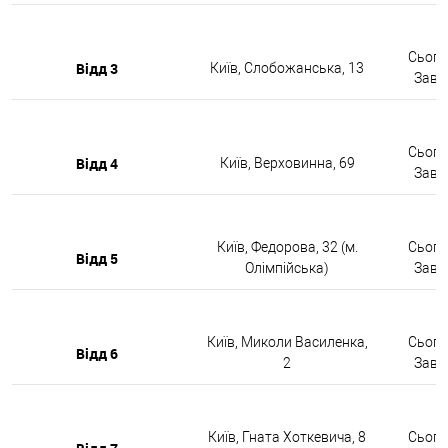
Сьогод
Відд 3
Київ, Слобожанська, 13
Завтр
Сьогод
Відд 4
Київ, Верховинна, 69
Завтр
Київ, Федорова, 32 (м.
Сьогод
Відд 5
Олімпійська)
Завтр
Київ, Миколи Василенка,
Сьогод
Відд 6
2
Завтр
Київ, Гната Хоткевича, 8
Сьогод