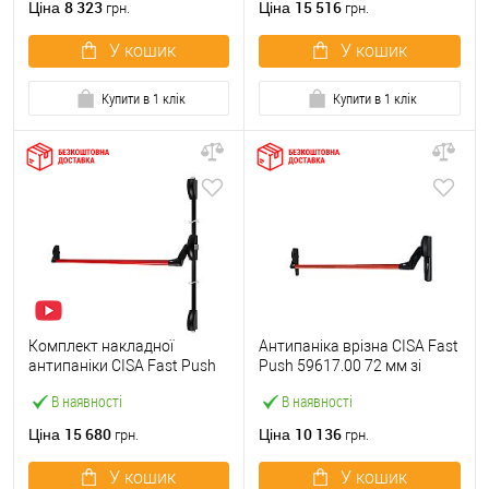
8 323
15 516
Ціна
Ціна
грн.
грн.
У кошик
У кошик
Купити в 1 клік
Купити в 1 клік
Комплект накладної
Антипаніка врізна CISA Fast
антипаніки CISA Fast Push
Push 59617.00 72 мм зі
59011.10 1200 мм 2/3-
штангою 1200 мм червона
В наявності
В наявності
точковий вверх-вниз
червона
15 680
10 136
Ціна
Ціна
грн.
грн.
У кошик
У кошик