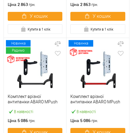
ручкою
2 863
2 863
Ціна
Ціна
грн.
грн.
У кошик
У кошик
Купити в 1 клік
Купити в 1 клік
Новинка
Новинка
Радимо
Комплект врізної
Комплект врізної
антипаніки ABARO МPush
антипаніки ABARO МPush
Strong Black 72мм 1000 мм
Strong Red 72мм 1000 мм
В наявності
В наявності
чорний із замком та ручкою
червоний із замком та
ручкою
5 086
5 086
Ціна
Ціна
грн.
грн.
У кошик
У кошик