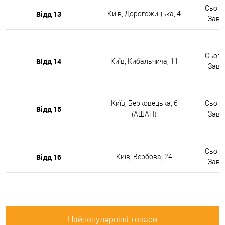
Сьогод
Відд 13
Київ, Дорогожицька, 4
Завтр
Сьогод
Відд 14
Київ, Кибальчича, 11
Завтр
Київ, Берковецька, 6
Сьогод
Відд 15
(АШАН)
Завтр
Сьогод
Відд 16
Київ, Вербова, 24
Завтр
Найпопулярніші товари