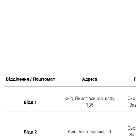
Відділення / Поштомат
Адреса
Гр
Київ, Пирогівський шлях,
Сьогод
Відд 1
135
Завтр
Сьогод
Відд 2
Київ, Богатирська, 11
Завтр