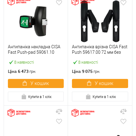
Антипаніка накладна CISA
Антипаніка врізна CISA Fast
Fast Push-pad 59061.10
Push 59617.00 72 мм без
модульна з язичком
штанги
В наявності
В наявності
6 473
9 075
Ціна
Ціна
грн.
грн.
У кошик
У кошик
Купити в 1 клік
Купити в 1 клік