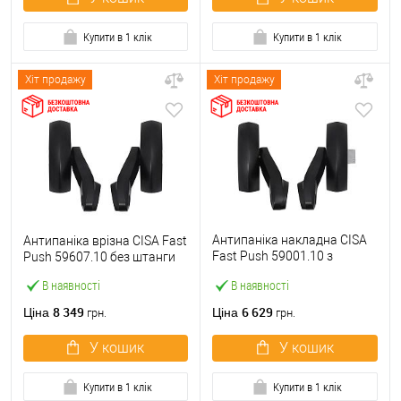
Купити в 1 клік
Купити в 1 клік
Хіт продажу
Хіт продажу
Антипаніка накладна CISA
Антипаніка врізна CISA Fast
Fast Push 59001.10 з
Push 59607.10 без штанги
язичком без штанги
В наявності
В наявності
8 349
6 629
Ціна
Ціна
грн.
грн.
У кошик
У кошик
Купити в 1 клік
Купити в 1 клік