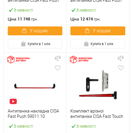
антипаніки CISA Fast Push
антипаніки CISA Fast Push
59607.10 1200 мм червона
59617.10 72мм 1200 мм
В наявності
В наявності
із замком та ручкою
червоний із замком та
ручкою
11 748
12 474
Ціна
Ціна
грн.
грн.
У кошик
У кошик
Купити в 1 клік
Купити в 1 клік
Антипаніка накладна CISA
Комплект врізної
Fast Push 59011.10
антипаніки CISA Fast Touch
модульна з язичком зі
59711.00 1200 мм червона
В наявності
В наявності
штангою 1200 мм червона
із замком та ручкою