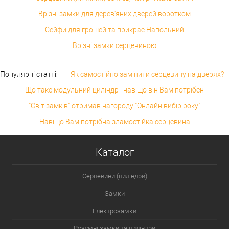
Врізні замки для дерев'яних дверей воротком
Сейфи для грошей та прикрас Напольний
Врізні замки серцевиною
Популярні статті:
Як самостійно замінити серцевину на дверях?
Що таке модульний циліндр і навіщо він Вам потрібен
"Світ замків" отримав нагороду "Онлайн вибір року"
Навіщо Вам потрібна зламостійка серцевина
Каталог
Серцевини (циліндри)
Замки
Електрозамки
Розумні замки та циліндри