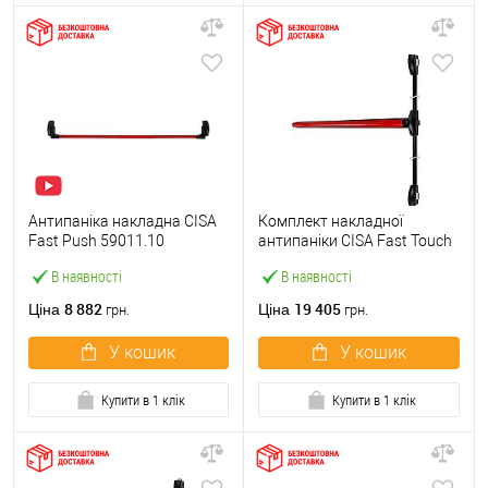
Антипаніка накладна CISA
Комплект накладної
Fast Push 59011.10
антипаніки CISA Fast Touch
модульна з язичком зі
59811.10 1200 мм 2/3-
В наявності
В наявності
штангою 1500 мм червона
точковий вбік червона
8 882
19 405
Ціна
Ціна
грн.
грн.
У кошик
У кошик
Купити в 1 клік
Купити в 1 клік