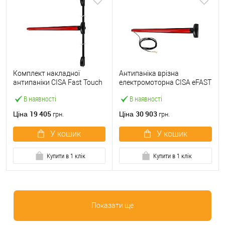
Комплект накладної
Антипаніка врізна
антипаніки CISA Fast Touch
електромоторна CISA eFAST
59811.10 1200 мм 2/3-
59751.00 1200 мм червона
В наявності
В наявності
точковий вверх-вниз
червона
19 405
30 903
Ціна
Ціна
грн.
грн.
У кошик
У кошик
Купити в 1 клік
Купити в 1 клік
Показати ще