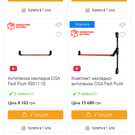
Купити в 1 клік
Купити в 1 клік
Новинка
Антипаніка накладна CISA
Комплект накладної
Fast Push 59011.10
антипаніки CISA Fast Push
модульна з язичком зі
59011.10 1200 мм 2/3-
В наявності
В наявності
штангою 900 мм червона
точковий вбік червона
8 162
15 680
Ціна
Ціна
грн.
грн.
У кошик
У кошик
Купити в 1 клік
Купити в 1 клік