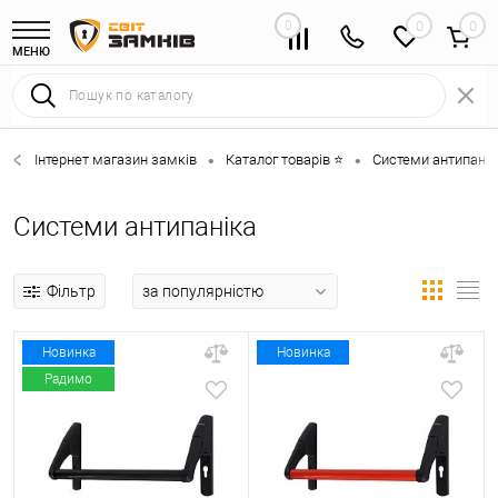
0
0
МЕНЮ
Інтернет магазин замків
Каталог товарів ⭐
Системи антипанік
•
•
Системи антипаніка
Фільтр
Новинка
Новинка
Радимо