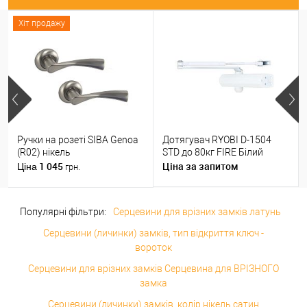
Хіт продажу
Ручки на розеті SIBA Genoa
Дотягувач RYOBI D-1504
(R02) нікель
STD до 80кг FIRE Білий
1 045
Ціна за запитом
Ціна
грн.
Популярні фільтри:
Серцевини для врізних замків латунь
Серцевини (личинки) замків, тип відкриття ключ -
вороток
Серцевини для врізних замків Серцевина для ВРІЗНОГО
замка
Серцевини (личинки) замків, колір нікель сатин