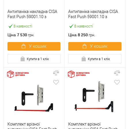
Антипаніка накладна CISA
Антипаніка накладна CISA
Fast Push 59001.10 з
Fast Push 59001.10 з
язичком зі штангою 900 мм
язичком зі штангою 1500
В наявності
В наявності
червона
мм червона
7 530
8 250
Ціна
Ціна
грн.
грн.
У кошик
У кошик
Купити в 1 клік
Купити в 1 клік
Комплект врізної
Комплект врізної