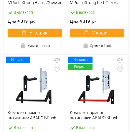
МPush Strong Black 72 мм зі
МPush Strong Red 72 мм зі
штангою 1000 мм чорна
штангою 1000 мм червона
В наявності
В наявності
4 319
4 319
Ціна
Ціна
грн.
грн.
У кошик
У кошик
Купити в 1 клік
Купити в 1 клік
Новинка
Новинка
Радимо
Комплект врізної
Комплект врізної
антипаніки ABARO BPush
антипаніки ABARO BPush
Eco Black 72мм 1000 мм
Eco Red 72мм 1000 мм
В наявності
В наявності
чорний із замком та ручкою
червоний із замком та