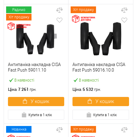
Радимо
Хіт продажу
Хіт продажу
Антипаніка накладна CISA
Антипаніка накладна CISA
Fast Push 59011.10
Fast Push 59016.10.0
модульна з язичком без
модульна без язичка без
В наявності
В наявності
штанги
штанги
7 261
5 532
Ціна
Ціна
грн.
грн.
У кошик
У кошик
Купити в 1 клік
Купити в 1 клік
Новинка
Хіт продажу