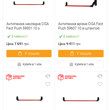
Антипаніка накладна CISA
Антипаніка врізна CISA Fast
Fast Push 59001.10 з
Push 59607.10 зі штангою
язичком зі штангою 1200
1200 мм червона
В наявності
В наявності
мм червона
7 691
9 411
Ціна
Ціна
грн.
грн.
У кошик
У кошик
Купити в 1 клік
Купити в 1 клік