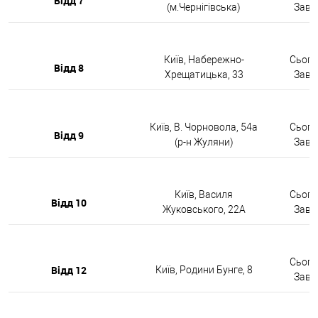
Відд 7
(м.Чернігівська)
Завтр
Київ, Набережно-
Сьогод
Відд 8
Хрещатицька, 33
Завтр
Київ, В. Чорновола, 54а
Сьогод
Відд 9
(р-н Жуляни)
Завтр
Київ, Василя
Сьогод
Відд 10
Жуковського, 22А
Завтр
Сьогод
Відд 12
Київ, Родини Бунге, 8
Завтр