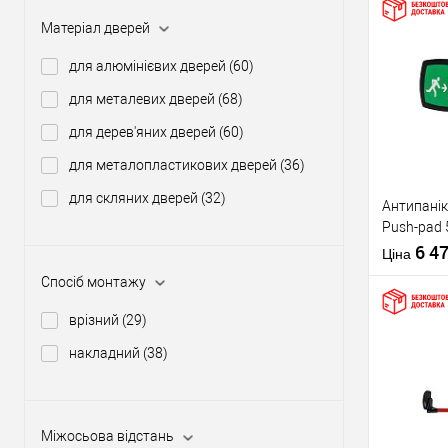
Матеріал дверей
Купити
для алюмінієвих дверей
(60)
для металевих дверей
(68)
У о
для дерев'яних дверей
(60)
для металопластикових дверей
(36)
Виробник
для скляних дверей
(32)
Антипанік
Тип товару
Push-pad 
язичком
6 4
Ціна
Спосіб монтажу
врізний
(29)
накладний
(38)
Матеріал д
Купити
Країна вир
Статус (гур
Міжосьова відстань
У о