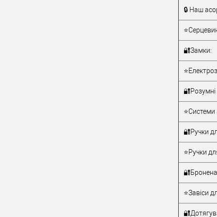
🔒 Наш асо
Тип товару
⭐Серцевин
🔐Замки:
⭐Електроз
🔐Розумні 
Матеріал д
⭐Системи 
Країна вир
Статус (гур
🔐Ручки дл
⭐Ручки дл
🔐Бронена
⭐Завіси дл
🔐Дотягува