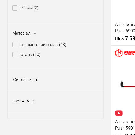
72 мм
(2)
Виробник
Антипанік
Push 5900
Тип товару
Матеріал
штангою 
7 5
Ціна
алюмінієвий сплав
(48)
сталь
(10)
Купити
Живлення
Матеріал д
12-24V DC, 12-20V AC
(5)
Країна вир
У о
Статус (гур
Гарантія
1 рік
(10)
Виробник
2 роки
(58)
Антипанік
Push 5901
Тип товару
язичком з