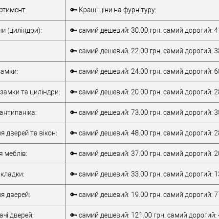
Комплект
Внутрішня ручка
ртимент:
🔑 Кращі ціни на фурнітуру:
накладної
Тип товару
антипаніка
антипаніки
для металевих
и (циліндри):
🔑 самий дешевий: 30.00 грн. самий дорогий: 4
для алюмінієвих
дверей
/
для
дверей
/
для
дерев'яних дверей
🔑 самий дешевий: 22.00 грн. самий дорогий: 3
металевих дверей
/
для алюмінієвих
/
для дерев'яних
Матеріал дверей
дверей
амки:
🔑 самий дешевий: 24.00 грн. самий дорогий: 6
дверей
/
для
Країна виробник
Італія
металопластикових
Робоча
замки та циліндри:
🔑 самий дешевий: 20.00 грн. самий дорогий: 2
дверей
/
для
температура
-10 +55°C
верей
скляних дверей
антипаніка:
🔑 самий дешевий: 73.00 грн. самий дорогий: 3
обник
Італія
т)
2Очікується
я дверей та вікон:
🔑 самий дешевий: 48.00 грн. самий дорогий: 2
я меблів:
🔑 самий дешевий: 37.00 грн. самий дорогий: 2
кладки:
🔑 самий дешевий: 33.00 грн. самий дорогий: 1
я дверей:
🔑 самий дешевий: 19.00 грн. самий дорогий: 7
чі дверей:
🔑 самий дешевий: 121.00 грн. самий дорогий: 