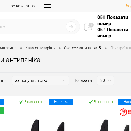
Про компанію
Вхі
0
5
0
Показати
номер
0
6
7
Показати
номер
•
•
•
зин замків
Каталог товарів ⭐
Системи антипаніка 🌟
Пристрої ант
и антипаніка
ння:
Показати:
В наявності
В наявності
Новинка
Нов