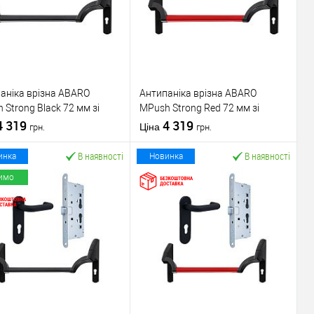
аніка врізна ABARO
Антипаніка врізна ABARO
 Strong Black 72 мм зі
МPush Strong Red 72 мм зі
ою 1000 мм чорна
4 319
штангою 1000 мм червона
4 319
Ціна
грн.
грн.
В наявності
В наявності
инка
Новинка
имо
У кошик
У кошик
упити в 1 клік
До
Купити в 1 клік
До
порівняння
порівняння
У обране
У обране
ник
ABARO
Виробник
ABARO
Механізм врізної
Механізм врізної