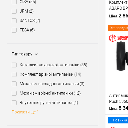
CISA
(55)
Комплект 
Тип товару
ABARO BP
JPM
(2)
1000 мм ч
2 8
Матеріал д
Ціна
ручкою
SANTOS
(2)
Країна вир
Міжосьова
Хіт продаж
TESA
(6)
відстань
Купити
Тип товару
Комплект накладної антипаніки
(35)
У о
Комплект врізної антипаніки
(14)
Механізм накладної антипаніки
(3)
Виробник
Механізм врізної антипаніки
(12)
Антипанік
Тип товару
Push 5960
Внутрішня ручка антипаніка
(4)
8 3
Матеріал д
Ціна
Показати ще 1
Країна вир
Статус (гур
Новинка