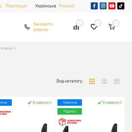
д
Реєстрація
Українська
Русский
0
0
0
Замовити
дзвінок
ипаніки ⚡️
Вид каталогу:
В наявності
В наявності
инка
Новинка
Радимо