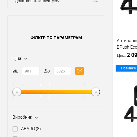
Додаткові комплектуючі
34
ФІЛЬТР ПО ПАРАМЕТРАМ
Антипанік
BPush Eco
штангою 
2 0
Ціна
Ціна
Новинка
від
До
OK
Купити
У о
Виробник
Виробник
ABARO
(8)