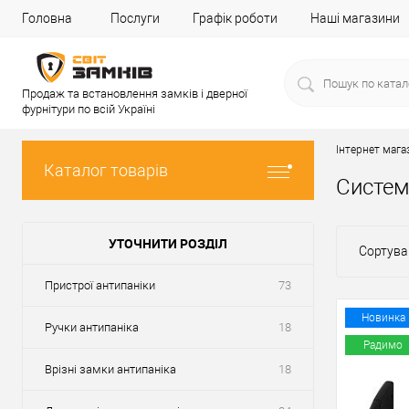
Головна
Послуги
Графік роботи
Наші магазини
Продаж та встановлення замків і дверної
фурнітури по всій Україні
Інтернет мага
Каталог товарів
Систем
УТОЧНИТИ РОЗДІЛ
Сортува
Пристрої антипаніки
73
Новинка
Ручки антипаніка
18
Радимо
Врізні замки антипаніка
18