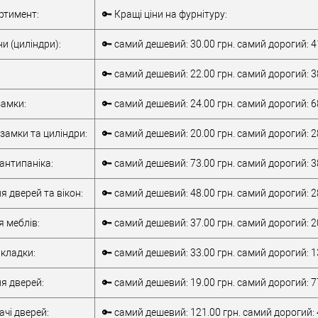
Комплект
Внутрішня ручка
ртимент:
🔑 Кращі ціни на фурнітуру:
накладної
Тип товару
антипаніка
антипаніки
для металевих
и (циліндри):
🔑 самий дешевий: 30.00 грн. самий дорогий: 4
для алюмінієвих
дверей
/
для
дверей
/
для
дерев'яних дверей
🔑 самий дешевий: 22.00 грн. самий дорогий: 3
металевих дверей
/
для алюмінієвих
/
для дерев'яних
Матеріал дверей
дверей
амки:
🔑 самий дешевий: 24.00 грн. самий дорогий: 6
дверей
/
для
Країна виробник
Італія
металопластикових
Робоча
замки та циліндри:
🔑 самий дешевий: 20.00 грн. самий дорогий: 2
дверей
/
для
температура
-10 +55°C
верей
скляних дверей
антипаніка:
🔑 самий дешевий: 73.00 грн. самий дорогий: 3
обник
Італія
т)
2Очікується
я дверей та вікон:
🔑 самий дешевий: 48.00 грн. самий дорогий: 2
я меблів:
🔑 самий дешевий: 37.00 грн. самий дорогий: 2
кладки:
🔑 самий дешевий: 33.00 грн. самий дорогий: 1
я дверей:
🔑 самий дешевий: 19.00 грн. самий дорогий: 7
чі дверей:
🔑 самий дешевий: 121.00 грн. самий дорогий: 