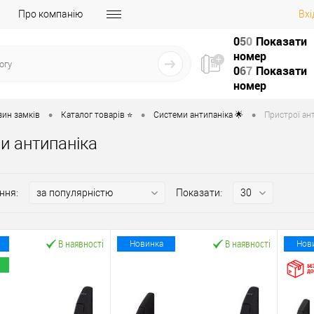
Про компанію
Вхі
0
5
0
Показати
номер
0
6
7
Показати
номер
•
•
•
зин замків
Каталог товарів ⭐
Системи антипаніка 🌟
Пристрої ант
и антипаніка
ння:
Показати:
В наявності
В наявності
Новинка
Нов