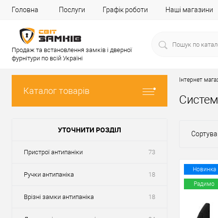
Головна
Послуги
Графік роботи
Наші магазини
Продаж та встановлення замків і дверної
фурнітури по всій Україні
Інтернет мага
Каталог товарів
Систем
УТОЧНИТИ РОЗДІЛ
Сортува
Пристрої антипаніки
73
Новинка
Ручки антипаніка
18
Радимо
Врізні замки антипаніка
18