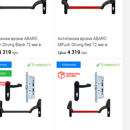
аніка врізна ABARO
Антипаніка врізна ABARO
 Strong Black 72 мм зі
МPush Strong Red 72 мм зі
ою 1000 мм чорна
4 319
штангою 1000 мм червона
4 319
Ціна
грн.
грн.
В наявності
В наявності
инка
Новинка
имо
У кошик
У кошик
упити в 1 клік
До
Купити в 1 клік
До
порівняння
порівняння
У обране
У обране
ник
ABARO
Виробник
ABARO
Механізм врізної
Механізм врізної