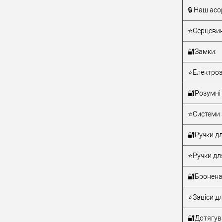
🔒 Наш асо
Тип товару
⭐Серцевин
🔐Замки:
⭐Електроз
🔐Розумні 
Матеріал д
⭐Системи 
Країна вир
Статус (гур
🔐Ручки дл
⭐Ручки дл
🔐Бронена
⭐Завіси дл
🔐Дотягува