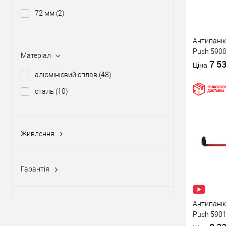
72 мм
(2)
Виробник
Антипанік
Push 5900
Тип товару
Матеріал
штангою 
7 5
Ціна
алюмінієвий сплав
(48)
сталь
(10)
Купити
Живлення
Матеріал д
12-24V DC, 12-20V AC
(5)
Країна вир
У о
Статус (гур
Гарантія
1 рік
(10)
Виробник
2 роки
(58)
Антипанік
Push 5901
Тип товару
язичком з