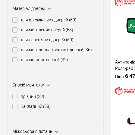
Матеріал дверей
Купити
для алюмінієвих дверей
(60)
для металевих дверей
(68)
У о
для дерев'яних дверей
(60)
для металопластикових дверей
(36)
Виробник
для скляних дверей
(32)
Антипанік
Тип товару
Push-pad 
язичком
6 4
Ціна
Спосіб монтажу
врізний
(29)
накладний
(38)
Матеріал д
Купити
Країна вир
Статус (гур
Міжосьова відстань
У о