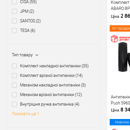
CISA
(55)
Комплект 
Тип товару
ABARO BP
JPM
(2)
1000 мм ч
2 8
Матеріал д
Ціна
ручкою
SANTOS
(2)
Країна вир
Міжосьова
Хіт продаж
TESA
(6)
відстань
Купити
Тип товару
Комплект накладної антипаніки
(35)
У о
Комплект врізної антипаніки
(14)
Механізм накладної антипаніки
(3)
Виробник
Механізм врізної антипаніки
(12)
Антипанік
Тип товару
Push 5960
Внутрішня ручка антипаніка
(4)
8 3
Матеріал д
Ціна
Показати ще 1
Країна вир
Статус (гур
Новинка