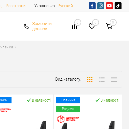
д
Реєстрація
Українська
Русский
0
0
0
Замовити
дзвінок
ипаніки ⚡️
Вид каталогу:
В наявності
В наявності
инка
Новинка
Радимо