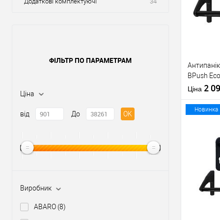
Додаткові комплектуючі
34
ФІЛЬТР ПО ПАРАМЕТРАМ
Антипанік
BPush Eco
штангою 
2 0
Ціна
Ціна
Новинка
від
До
OK
Купити
У о
Виробник
Виробник
ABARO
(8)