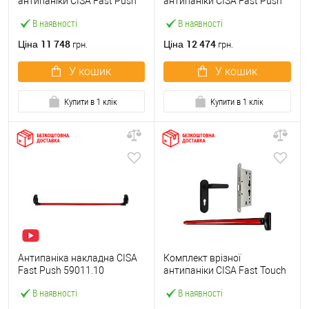
антипаніки CISA Fast Push
антипаніки CISA Fast Push
59607.10 1200 мм червона
59617.10 72мм 1200 мм
В наявності
В наявності
із замком та ручкою
червоний із замком та
ручкою
11 748
12 474
Ціна
Ціна
грн.
грн.
У кошик
У кошик
Купити в 1 клік
Купити в 1 клік
Антипаніка накладна CISA
Комплект врізної
Fast Push 59011.10
антипаніки CISA Fast Touch
модульна з язичком зі
59711.00 1200 мм червона
В наявності
В наявності
штангою 1200 мм червона
із замком та ручкою