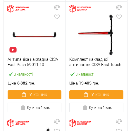
Антипаніка накладна CISA
Комплект накладної
Fast Push 59011.10
антипаніки CISA Fast Touch
модульна з язичком зі
59811.10 1200 мм 2/3-
В наявності
В наявності
штангою 1500 мм червона
точковий вбік червона
8 882
19 405
Ціна
Ціна
грн.
грн.
У кошик
У кошик
Купити в 1 клік
Купити в 1 клік