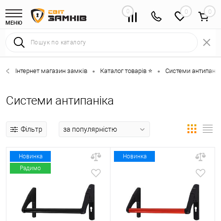
0
0
МЕНЮ
Інтернет магазин замків
Каталог товарів ⭐
Системи антипанік
•
•
Системи антипаніка
Фільтр
Новинка
Новинка
Радимо