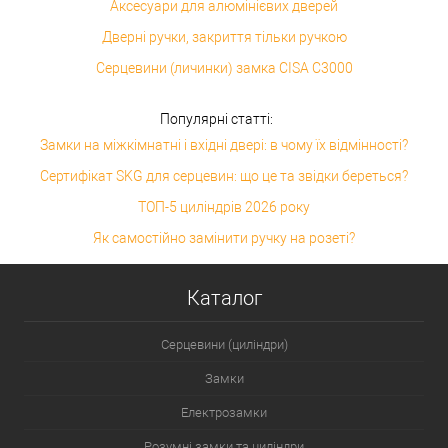
Аксесуари для алюмінієвих дверей
Дверні ручки, закриття тільки ручкою
Серцевини (личинки) замка CISA C3000
Популярні статті:
Замки на міжкімнатні і вхідні двері: в чому їх відмінності?
Сертифікат SKG для серцевин: що це та звідки береться?
ТОП-5 циліндрів 2026 року
Як самостійно замінити ручку на розеті?
Каталог
Серцевини (циліндри)
Замки
Електрозамки
Розумні замки та циліндри