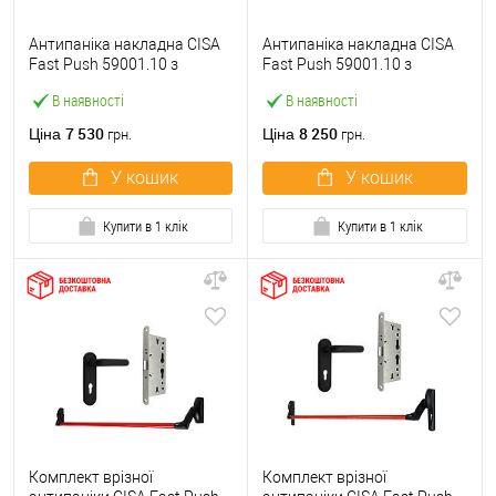
Антипаніка накладна CISA
Антипаніка накладна CISA
Fast Push 59001.10 з
Fast Push 59001.10 з
язичком зі штангою 900 мм
язичком зі штангою 1500
В наявності
В наявності
червона
мм червона
7 530
8 250
Ціна
Ціна
грн.
грн.
У кошик
У кошик
Купити в 1 клік
Купити в 1 клік
Комплект врізної
Комплект врізної