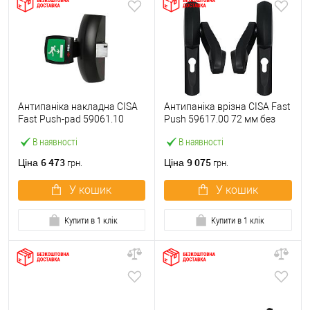
Антипаніка накладна CISA
Антипаніка врізна CISA Fast
Fast Push-pad 59061.10
Push 59617.00 72 мм без
модульна з язичком
штанги
В наявності
В наявності
6 473
9 075
Ціна
Ціна
грн.
грн.
У кошик
У кошик
Купити в 1 клік
Купити в 1 клік