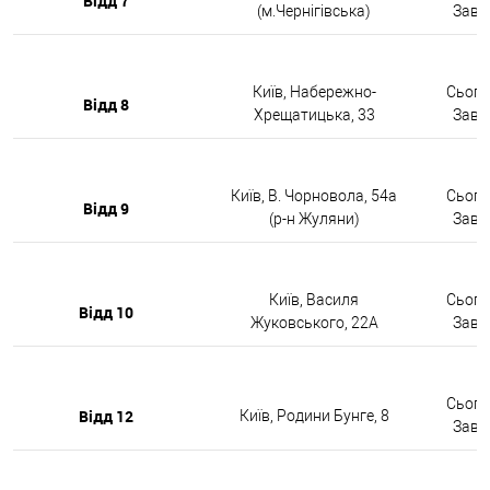
Відд 7
(м.Чернігівська)
Завтр
Київ, Набережно-
Сьогод
Відд 8
Хрещатицька, 33
Завтр
Київ, В. Чорновола, 54а
Сьогод
Відд 9
(р-н Жуляни)
Завтр
Київ, Василя
Сьогод
Відд 10
Жуковського, 22А
Завтр
Сьогод
Відд 12
Київ, Родини Бунге, 8
Завтр