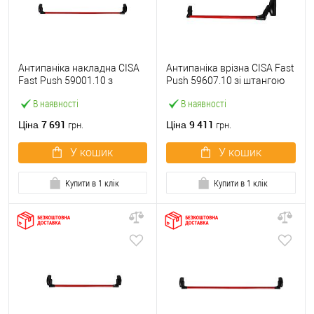
Антипаніка накладна CISA
Антипаніка врізна CISA Fast
Fast Push 59001.10 з
Push 59607.10 зі штангою
язичком зі штангою 1200
1200 мм червона
В наявності
В наявності
мм червона
7 691
9 411
Ціна
Ціна
грн.
грн.
У кошик
У кошик
Купити в 1 клік
Купити в 1 клік