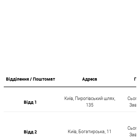
Відділення / Поштомат
Адреса
Гр
Київ, Пирогівський шлях,
Сьогод
Відд 1
135
Завтр
Сьогод
Відд 2
Київ, Богатирська, 11
Завтр