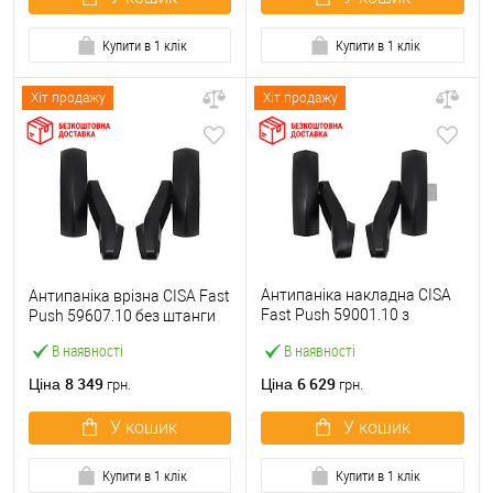
Купити в 1 клік
Купити в 1 клік
Хіт продажу
Хіт продажу
Антипаніка накладна CISA
Антипаніка врізна CISA Fast
Fast Push 59001.10 з
Push 59607.10 без штанги
язичком без штанги
В наявності
В наявності
8 349
6 629
Ціна
Ціна
грн.
грн.
У кошик
У кошик
Купити в 1 клік
Купити в 1 клік