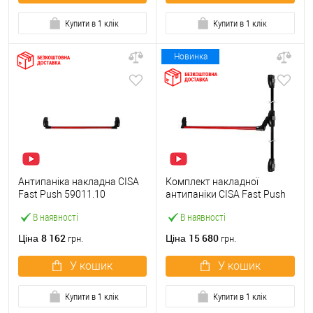
Купити в 1 клік
Купити в 1 клік
Новинка
Антипаніка накладна CISA
Комплект накладної
Fast Push 59011.10
антипаніки CISA Fast Push
модульна з язичком зі
59011.10 1200 мм 2/3-
В наявності
В наявності
штангою 900 мм червона
точковий вбік червона
8 162
15 680
Ціна
Ціна
грн.
грн.
У кошик
У кошик
Купити в 1 клік
Купити в 1 клік