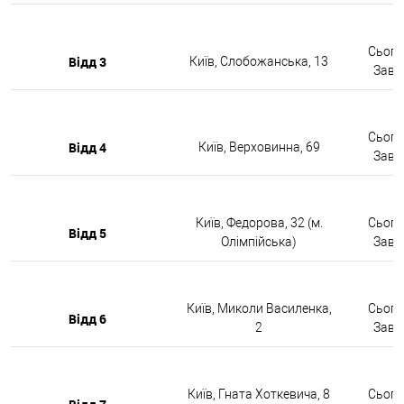
Сьогод
Відд 3
Київ, Слобожанська, 13
Завтр
Сьогод
Відд 4
Київ, Верховинна, 69
Завтр
Київ, Федорова, 32 (м.
Сьогод
Відд 5
Олімпійська)
Завтр
Київ, Миколи Василенка,
Сьогод
Відд 6
2
Завтр
Київ, Гната Хоткевича, 8
Сьогод