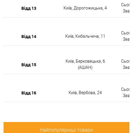
Сьогод
Відд 13
Київ, Дорогожицька, 4
Завтр
Сьогод
Відд 14
Київ, Кибальчича, 11
Завтр
Київ, Берковецька, 6
Сьогод
Відд 15
(АШАН)
Завтр
Сьогод
Відд 16
Київ, Вербова, 24
Завтр
Найпопулярніші товари