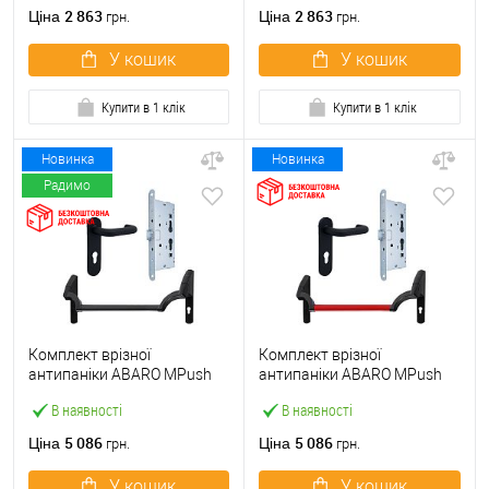
ручкою
2 863
2 863
Ціна
Ціна
грн.
грн.
У кошик
У кошик
Купити в 1 клік
Купити в 1 клік
Новинка
Новинка
Радимо
Комплект врізної
Комплект врізної
антипаніки ABARO МPush
антипаніки ABARO МPush
Strong Black 72мм 1000 мм
Strong Red 72мм 1000 мм
В наявності
В наявності
чорний із замком та ручкою
червоний із замком та
ручкою
5 086
5 086
Ціна
Ціна
грн.
грн.
У кошик
У кошик