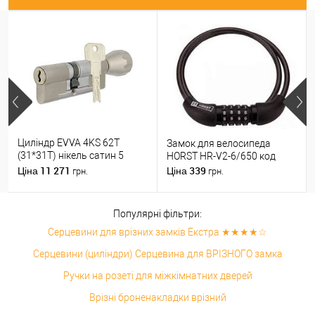
Циліндр EVVA 4KS 62T
Замок для велосипеда
(31*31T) нікель сатин 5
HORST HR-V2-6/650 код
ключів
11 271
339
Ціна
Ціна
грн.
грн.
Популярні фільтри:
Серцевини для врізних замків Екстра ★★★★☆
Серцевини (циліндри) Серцевина для ВРІЗНОГО замка
Ручки на розеті для міжкімнатних дверей
Врізні броненакладки врізний