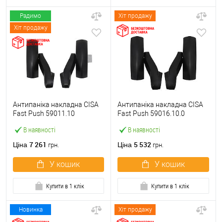
Радимо
Хіт продажу
Хіт продажу
Антипаніка накладна CISA
Антипаніка накладна CISA
Fast Push 59011.10
Fast Push 59016.10.0
модульна з язичком без
модульна без язичка без
В наявності
В наявності
штанги
штанги
7 261
5 532
Ціна
Ціна
грн.
грн.
У кошик
У кошик
Купити в 1 клік
Купити в 1 клік
Новинка
Хіт продажу