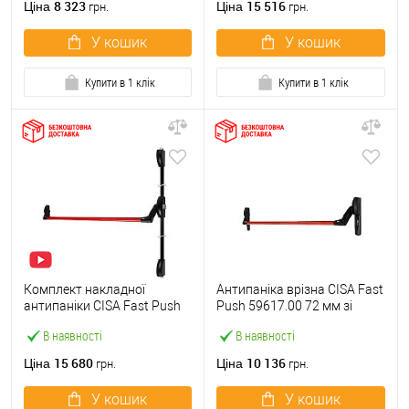
8 323
15 516
Ціна
Ціна
грн.
грн.
У кошик
У кошик
Купити в 1 клік
Купити в 1 клік
Комплект накладної
Антипаніка врізна CISA Fast
антипаніки CISA Fast Push
Push 59617.00 72 мм зі
59011.10 1200 мм 2/3-
штангою 1200 мм червона
В наявності
В наявності
точковий вверх-вниз
червона
15 680
10 136
Ціна
Ціна
грн.
грн.
У кошик
У кошик