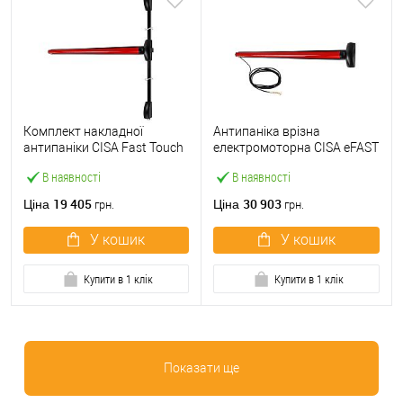
Комплект накладної
Антипаніка врізна
антипаніки CISA Fast Touch
електромоторна CISA eFAST
59811.10 1200 мм 2/3-
59751.00 1200 мм червона
В наявності
В наявності
точковий вверх-вниз
червона
19 405
30 903
Ціна
Ціна
грн.
грн.
У кошик
У кошик
Купити в 1 клік
Купити в 1 клік
Показати ще