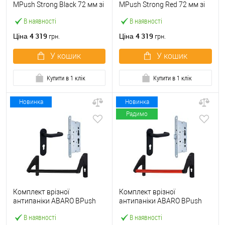
МPush Strong Black 72 мм зі
МPush Strong Red 72 мм зі
штангою 1000 мм чорна
штангою 1000 мм червона
В наявності
В наявності
4 319
4 319
Ціна
Ціна
грн.
грн.
У кошик
У кошик
Купити в 1 клік
Купити в 1 клік
Новинка
Новинка
Радимо
Комплект врізної
Комплект врізної
антипаніки ABARO BPush
антипаніки ABARO BPush
Eco Black 72мм 1000 мм
Eco Red 72мм 1000 мм
В наявності
В наявності
чорний із замком та ручкою
червоний із замком та