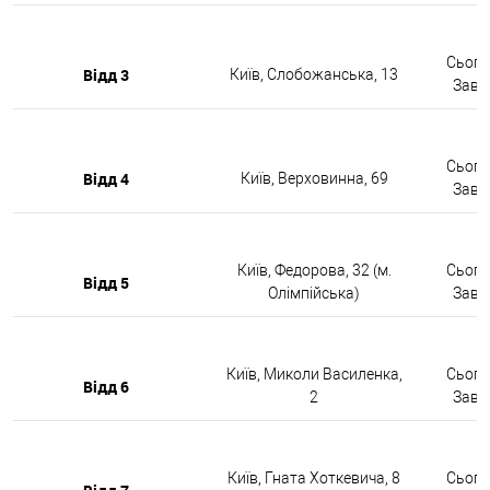
Сьогод
Відд 3
Київ, Слобожанська, 13
Завтр
Сьогод
Відд 4
Київ, Верховинна, 69
Завтр
Київ, Федорова, 32 (м.
Сьогод
Відд 5
Олімпійська)
Завтр
Київ, Миколи Василенка,
Сьогод
Відд 6
2
Завтр
Київ, Гната Хоткевича, 8
Сьогод