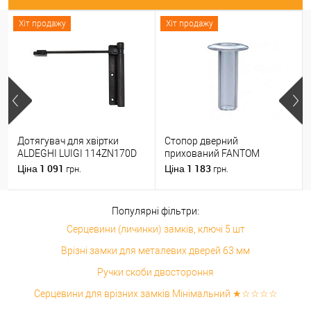
Хіт продажу
Хіт продажу
Дотягувач для хвіртки
Стопор дверний
ALDEGHI LUIGI 114ZN170D
прихований FANTOM
правий ZN чорний цинк
PREMIUM магнітний
1 091
1 183
Ціна
Ціна
грн.
грн.
прозорий
Популярні фільтри:
Серцевини (личинки) замків, ключі 5 шт
Врізні замки для металевих дверей 63 мм
Ручки скоби двостороння
Серцевини для врізних замків Мінімальний ★☆☆☆☆