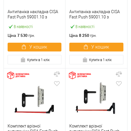
Антипаніка накладна CISA
Антипаніка накладна CISA
Fast Push 59001.10 з
Fast Push 59001.10 з
язичком зі штангою 900 мм
язичком зі штангою 1500
В наявності
В наявності
червона
мм червона
7 530
8 250
Ціна
Ціна
грн.
грн.
У кошик
У кошик
Купити в 1 клік
Купити в 1 клік
Комплект врізної
Комплект врізної