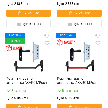
ручкою
2 863
2 863
Ціна
Ціна
грн.
грн.
У кошик
У кошик
Купити в 1 клік
Купити в 1 клік
Новинка
Новинка
Радимо
Комплект врізної
Комплект врізної
антипаніки ABARO МPush
антипаніки ABARO МPush
Strong Black 72мм 1000 мм
Strong Red 72мм 1000 мм
В наявності
В наявності
чорний із замком та ручкою
червоний із замком та
ручкою
5 086
5 086
Ціна
Ціна
грн.
грн.
У кошик
У кошик