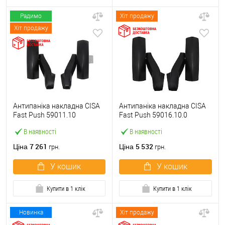
Радимо
Хіт продажу
Хіт продажу
Антипаніка накладна CISA
Антипаніка накладна CISA
Fast Push 59011.10
Fast Push 59016.10.0
модульна з язичком без
модульна без язичка без
В наявності
В наявності
штанги
штанги
7 261
5 532
Ціна
Ціна
грн.
грн.
У кошик
У кошик
Купити в 1 клік
Купити в 1 клік
Новинка
Хіт продажу