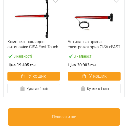
Комплект накладної
Антипаніка врізна
антипаніки CISA Fast Touch
електромоторна CISA eFAST
59811.10 1200 мм 2/3-
59751.00 1200 мм червона
В наявності
В наявності
точковий вверх-вниз
червона
19 405
30 903
Ціна
Ціна
грн.
грн.
У кошик
У кошик
Купити в 1 клік
Купити в 1 клік
Показати ще