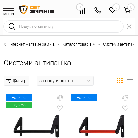
0
0
МЕНЮ
Інтернет магазин замків
Каталог товарів ⭐
Системи антипанік
•
•
Системи антипаніка
Фільтр
Новинка
Новинка
Радимо