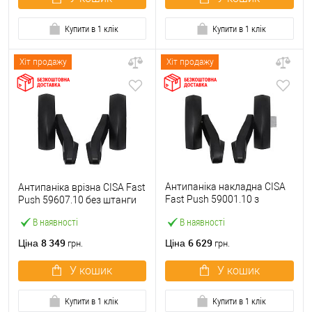
Купити в 1 клік
Купити в 1 клік
Хіт продажу
Хіт продажу
Антипаніка накладна CISA
Антипаніка врізна CISA Fast
Fast Push 59001.10 з
Push 59607.10 без штанги
язичком без штанги
В наявності
В наявності
8 349
6 629
Ціна
Ціна
грн.
грн.
У кошик
У кошик
Купити в 1 клік
Купити в 1 клік