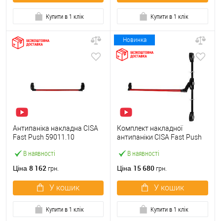
Купити в 1 клік
Купити в 1 клік
Новинка
Антипаніка накладна CISA
Комплект накладної
Fast Push 59011.10
антипаніки CISA Fast Push
модульна з язичком зі
59011.10 1200 мм 2/3-
В наявності
В наявності
штангою 900 мм червона
точковий вбік червона
8 162
15 680
Ціна
Ціна
грн.
грн.
У кошик
У кошик
Купити в 1 клік
Купити в 1 клік