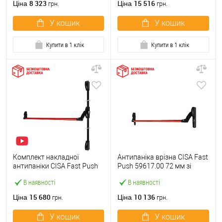
8 323
15 516
Ціна
Ціна
грн.
грн.
У кошик
У кошик
Купити в 1 клік
Купити в 1 клік
Комплект накладної
Антипаніка врізна CISA Fast
антипаніки CISA Fast Push
Push 59617.00 72 мм зі
59011.10 1200 мм 2/3-
штангою 1200 мм червона
В наявності
В наявності
точковий вверх-вниз
червона
15 680
10 136
Ціна
Ціна
грн.
грн.
У кошик
У кошик