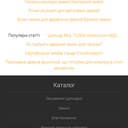
Гаражні накладні замки Накладний замок
Ручки на розеті для металевих дверей
Врізні замки для дерев'яних дверей Врізний замок
Популярні статті:
Циліндр MUL-T-LOCK Interactive+ MOD
Як підібрати дверний замок для гаража?
Сертифікація сейфів: її види й особливості
Прихована дверна фурнітура: що потрібно для інтер'єру в стилі
мінімалізм
Каталог
Серцевини (циліндри)
Замки
Електрозамки
Розумні замки та циліндри