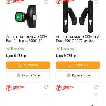
Антипаніка накладна CISA
Антипаніка врізна CISA Fast
Fast Push-pad 59061.10
Push 59617.00 72 мм без
модульна з язичком
штанги
В наявності
В наявності
6 473
9 075
Ціна
Ціна
грн.
грн.
У кошик
У кошик
Купити в 1 клік
Купити в 1 клік