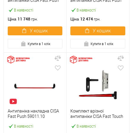
антипаніки CISA Fast Push
антипаніки CISA Fast Push
59607.10 1200 мм червона
59617.10 72мм 1200 мм
В наявності
В наявності
із замком та ручкою
червоний із замком та
ручкою
11 748
12 474
Ціна
Ціна
грн.
грн.
У кошик
У кошик
Купити в 1 клік
Купити в 1 клік
Антипаніка накладна CISA
Комплект врізної
Fast Push 59011.10
антипаніки CISA Fast Touch
модульна з язичком зі
59711.00 1200 мм червона
В наявності
В наявності
штангою 1200 мм червона
із замком та ручкою