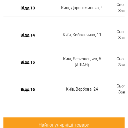
Сьогод
Відд 13
Київ, Дорогожицька, 4
Завтр
Сьогод
Відд 14
Київ, Кибальчича, 11
Завтр
Київ, Берковецька, 6
Сьогод
Відд 15
(АШАН)
Завтр
Сьогод
Відд 16
Київ, Вербова, 24
Завтр
Найпопулярніші товари