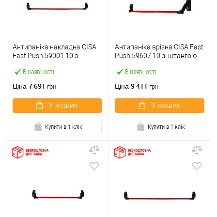
Антипаніка накладна CISA
Антипаніка врізна CISA Fast
Fast Push 59001.10 з
Push 59607.10 зі штангою
язичком зі штангою 1200
1200 мм червона
В наявності
В наявності
мм червона
7 691
9 411
Ціна
Ціна
грн.
грн.
У кошик
У кошик
Купити в 1 клік
Купити в 1 клік