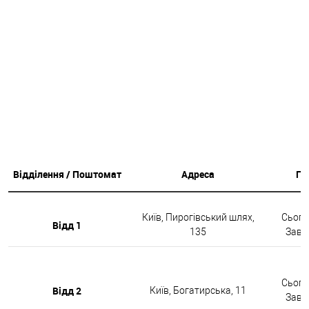
Відділення / Поштомат
Адреса
Гр
Київ, Пирогівський шлях,
Сьогод
Відд 1
135
Завтр
Сьогод
Відд 2
Київ, Богатирська, 11
Завтр