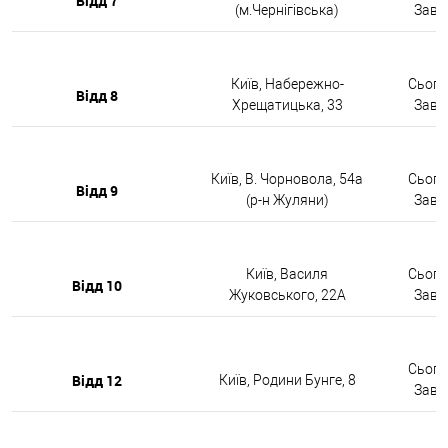
Відд 7
(м.Чернігівська)
Завтр
Київ, Набережно-
Сьогод
Відд 8
Хрещатицька, 33
Завтр
Київ, В. Чорновола, 54а
Сьогод
Відд 9
(р-н Жуляни)
Завтр
Київ, Василя
Сьогод
Відд 10
Жуковського, 22А
Завтр
Сьогод
Відд 12
Київ, Родини Бунге, 8
Завтр