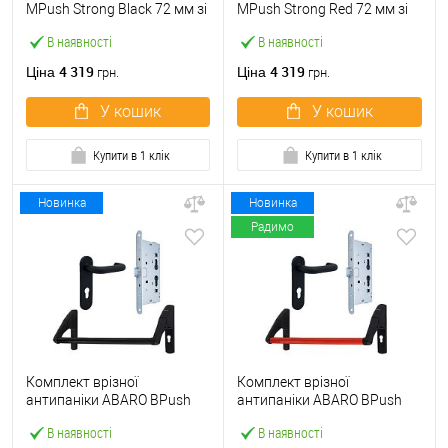
МPush Strong Black 72 мм зі
МPush Strong Red 72 мм зі
штангою 1000 мм чорна
штангою 1000 мм червона
В наявності
В наявності
4 319
4 319
Ціна
Ціна
грн.
грн.
У кошик
У кошик
Купити в 1 клік
Купити в 1 клік
Новинка
Новинка
Радимо
Комплект врізної
Комплект врізної
антипаніки ABARO BPush
антипаніки ABARO BPush
Eco Black 72мм 1000 мм
Eco Red 72мм 1000 мм
В наявності
В наявності
чорний із замком та ручкою
червоний із замком та