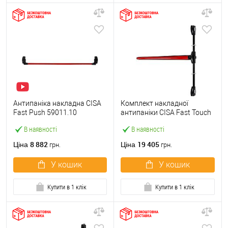
Антипаніка накладна CISA
Комплект накладної
Fast Push 59011.10
антипаніки CISA Fast Touch
модульна з язичком зі
59811.10 1200 мм 2/3-
В наявності
В наявності
штангою 1500 мм червона
точковий вбік червона
8 882
19 405
Ціна
Ціна
грн.
грн.
У кошик
У кошик
Купити в 1 клік
Купити в 1 клік