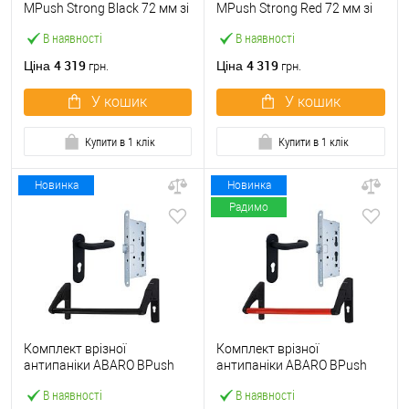
МPush Strong Black 72 мм зі
МPush Strong Red 72 мм зі
штангою 1000 мм чорна
штангою 1000 мм червона
В наявності
В наявності
4 319
4 319
Ціна
Ціна
грн.
грн.
У кошик
У кошик
Купити в 1 клік
Купити в 1 клік
Новинка
Новинка
Радимо
Комплект врізної
Комплект врізної
антипаніки ABARO BPush
антипаніки ABARO BPush
Eco Black 72мм 1000 мм
Eco Red 72мм 1000 мм
В наявності
В наявності
чорний із замком та ручкою
червоний із замком та