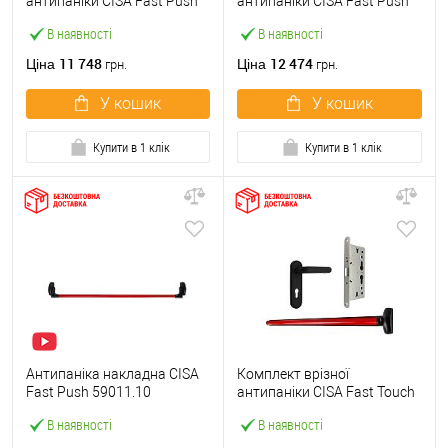
антипаніки CISA Fast Push
антипаніки CISA Fast Push
59607.10 1200 мм червона
59617.10 72мм 1200 мм
В наявності
В наявності
із замком та ручкою
червоний із замком та
ручкою
11 748
12 474
Ціна
Ціна
грн.
грн.
У кошик
У кошик
Купити в 1 клік
Купити в 1 клік
Антипаніка накладна CISA
Комплект врізної
Fast Push 59011.10
антипаніки CISA Fast Touch
модульна з язичком зі
59711.00 1200 мм червона
В наявності
В наявності
штангою 1200 мм червона
із замком та ручкою