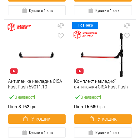
Купити в 1 клік
Купити в 1 клік
Новинка
Антипаніка накладна CISA
Комплект накладної
Fast Push 59011.10
антипаніки CISA Fast Push
модульна з язичком зі
59011.10 1200 мм 2/3-
В наявності
В наявності
штангою 900 мм червона
точковий вбік червона
8 162
15 680
Ціна
Ціна
грн.
грн.
У кошик
У кошик
Купити в 1 клік
Купити в 1 клік