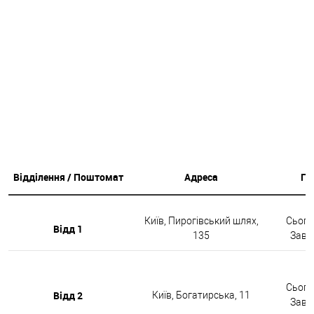
Відділення / Поштомат
Адреса
Гр
Київ, Пирогівський шлях,
Сьогод
Відд 1
135
Завтр
Сьогод
Відд 2
Київ, Богатирська, 11
Завтр