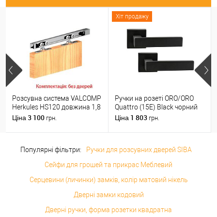
Хіт продажу
Розсувна система VALCOMP
Ручки на розеті ORO/ORO
Herkules HS120 довжина 1,8
Quattro (15E) Black чорний
м на 1 полотно вагою до
матовий
3 100
1 803
Ціна
Ціна
грн.
грн.
120 кг
Популярні фільтри:
Ручки для розсувних дверей SIBA
Сейфи для грошей та прикрас Меблевий
Серцевини (личинки) замків, колір матовий нікель
Дверні замки кодовий
Дверні ручки, форма розетки квадратна