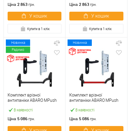
ручкою
2 863
2 863
Ціна
Ціна
грн.
грн.
У кошик
У кошик
Купити в 1 клік
Купити в 1 клік
Новинка
Новинка
Радимо
Комплект врізної
Комплект врізної
антипаніки ABARO МPush
антипаніки ABARO МPush
Strong Black 72мм 1000 мм
Strong Red 72мм 1000 мм
В наявності
В наявності
чорний із замком та ручкою
червоний із замком та
ручкою
5 086
5 086
Ціна
Ціна
грн.
грн.
У кошик
У кошик