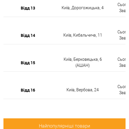
Сьогод
Відд 13
Київ, Дорогожицька, 4
Завтр
Сьогод
Відд 14
Київ, Кибальчича, 11
Завтр
Київ, Берковецька, 6
Сьогод
Відд 15
(АШАН)
Завтр
Сьогод
Відд 16
Київ, Вербова, 24
Завтр
Найпопулярніші товари