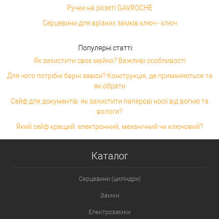
Ручки на розеті GAVROCHE
Серцевини для врізних замків ключ - ключ
Популярні статті:
Як захистити своє майно? Важливі особливості
Для чого потрібні барні завіси? Конструкція, де приміняються та
як обрати
Сейф для документів: як захистити паперові носії від вогню та
вологи?
Який сейф кращий: електронний, механічний чи ключовий?
Каталог
Серцевини (циліндри)
Замки
Електрозамки