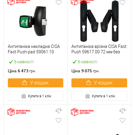
Антипаніка накладна CISA
Антипаніка врізна CISA Fast
Fast Push-pad 59061.10
Push 59617.00 72 мм без
модульна з язичком
штанги
В наявності
В наявності
6 473
9 075
Ціна
Ціна
грн.
грн.
У кошик
У кошик
Купити в 1 клік
Купити в 1 клік