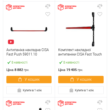
Антипаніка накладна CISA
Комплект накладної
Fast Push 59011.10
антипаніки CISA Fast Touch
модульна з язичком зі
59811.10 1200 мм 2/3-
В наявності
В наявності
штангою 1500 мм червона
точковий вбік червона
8 882
19 405
Ціна
Ціна
грн.
грн.
У кошик
У кошик
Купити в 1 клік
Купити в 1 клік