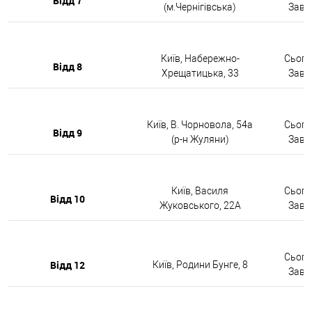
Відд 7
(м.Чернігівська)
Завтр
Київ, Набережно-
Сьогод
Відд 8
Хрещатицька, 33
Завтр
Київ, В. Чорновола, 54а
Сьогод
Відд 9
(р-н Жуляни)
Завтр
Київ, Василя
Сьогод
Відд 10
Жуковського, 22А
Завтр
Сьогод
Відд 12
Київ, Родини Бунге, 8
Завтр