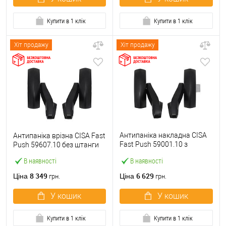
Купити в 1 клік
Купити в 1 клік
Хіт продажу
Хіт продажу
Антипаніка накладна CISA
Антипаніка врізна CISA Fast
Fast Push 59001.10 з
Push 59607.10 без штанги
язичком без штанги
В наявності
В наявності
8 349
6 629
Ціна
Ціна
грн.
грн.
У кошик
У кошик
Купити в 1 клік
Купити в 1 клік