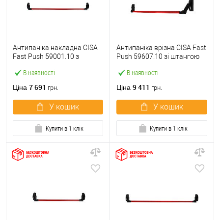
Антипаніка накладна CISA
Антипаніка врізна CISA Fast
Fast Push 59001.10 з
Push 59607.10 зі штангою
язичком зі штангою 1200
1200 мм червона
В наявності
В наявності
мм червона
7 691
9 411
Ціна
Ціна
грн.
грн.
У кошик
У кошик
Купити в 1 клік
Купити в 1 клік