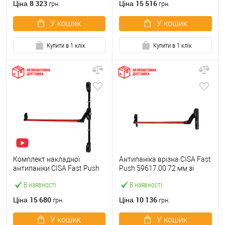
8 323
15 516
Ціна
Ціна
грн.
грн.
У кошик
У кошик
Купити в 1 клік
Купити в 1 клік
Комплект накладної
Антипаніка врізна CISA Fast
антипаніки CISA Fast Push
Push 59617.00 72 мм зі
59011.10 1200 мм 2/3-
штангою 1200 мм червона
В наявності
В наявності
точковий вверх-вниз
червона
15 680
10 136
Ціна
Ціна
грн.
грн.
У кошик
У кошик