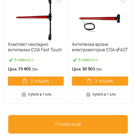
Комплект накладної
Антипаніка врізна
антипаніки CISA Fast Touch
електромоторна CISA eFAST
59811.10 1200 мм 2/3-
59751.00 1200 мм червона
В наявності
В наявності
точковий вверх-вниз
червона
19 405
30 903
Ціна
Ціна
грн.
грн.
У кошик
У кошик
Купити в 1 клік
Купити в 1 клік
Показати ще