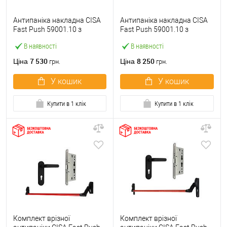
Антипаніка накладна CISA
Антипаніка накладна CISA
Fast Push 59001.10 з
Fast Push 59001.10 з
язичком зі штангою 900 мм
язичком зі штангою 1500
В наявності
В наявності
червона
мм червона
7 530
8 250
Ціна
Ціна
грн.
грн.
У кошик
У кошик
Купити в 1 клік
Купити в 1 клік
Комплект врізної
Комплект врізної