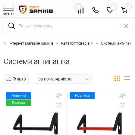
0
0
МЕНЮ
Інтернет магазин замків
Каталог товарів ⭐
Системи антипанік
•
•
Системи антипаніка
Фільтр
Новинка
Новинка
Радимо