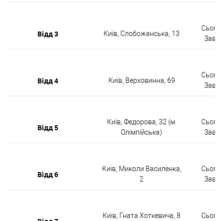
Сьогод
Відд 3
Київ, Слобожанська, 13
Завтр
Сьогод
Відд 4
Київ, Верховинна, 69
Завтр
Київ, Федорова, 32 (м.
Сьогод
Відд 5
Олімпійська)
Завтр
Київ, Миколи Василенка,
Сьогод
Відд 6
2
Завтр
Київ, Гната Хоткевича, 8
Сьогод