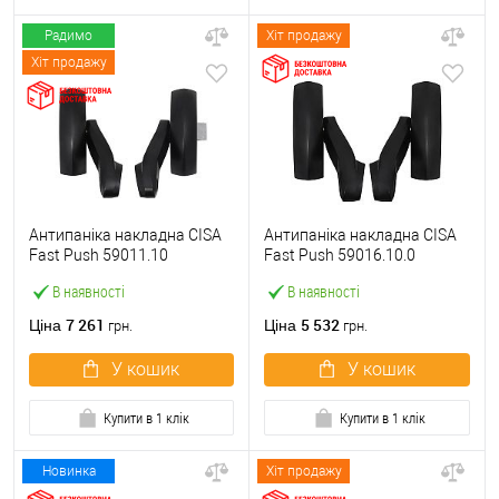
Радимо
Хіт продажу
Хіт продажу
Антипаніка накладна CISA
Антипаніка накладна CISA
Fast Push 59011.10
Fast Push 59016.10.0
модульна з язичком без
модульна без язичка без
В наявності
В наявності
штанги
штанги
7 261
5 532
Ціна
Ціна
грн.
грн.
У кошик
У кошик
Купити в 1 клік
Купити в 1 клік
Новинка
Хіт продажу