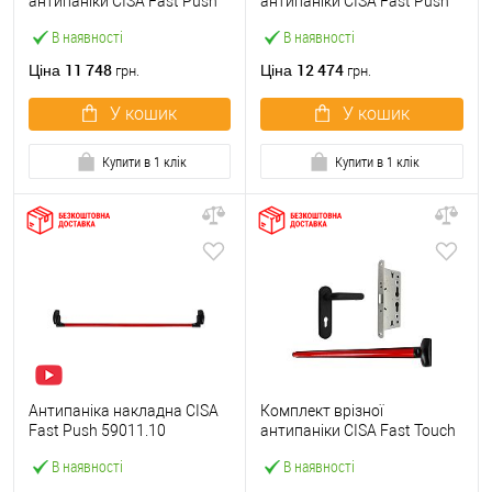
антипаніки CISA Fast Push
антипаніки CISA Fast Push
59607.10 1200 мм червона
59617.10 72мм 1200 мм
В наявності
В наявності
із замком та ручкою
червоний із замком та
ручкою
11 748
12 474
Ціна
Ціна
грн.
грн.
У кошик
У кошик
Купити в 1 клік
Купити в 1 клік
Антипаніка накладна CISA
Комплект врізної
Fast Push 59011.10
антипаніки CISA Fast Touch
модульна з язичком зі
59711.00 1200 мм червона
В наявності
В наявності
штангою 1200 мм червона
із замком та ручкою