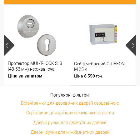
Протектор MUL-T-LOCK SL3
Сейф меблевий GRIFFON
(48-53 мм) нержавіюча
M.25.K
сталь
Ціна за запитом
8 550
Ціна
грн.
Популярні фільтри:
Врізні замки для дерев'яних дверей серцевиною
Серцевини для врізних замків нікель сатин
Дверні ручки для дерев'яних дверей
Дверні ручки для міжкімнатних дверей