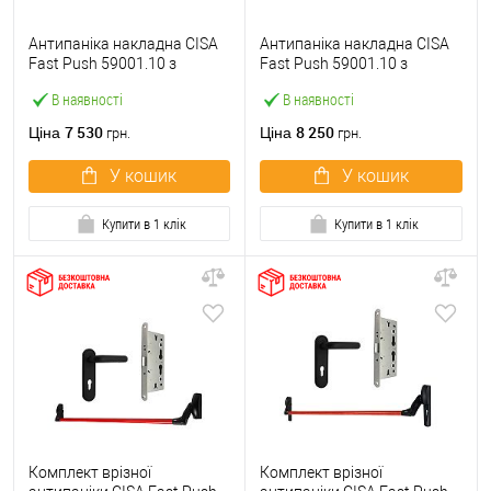
Антипаніка накладна CISA
Антипаніка накладна CISA
Fast Push 59001.10 з
Fast Push 59001.10 з
язичком зі штангою 900 мм
язичком зі штангою 1500
В наявності
В наявності
червона
мм червона
7 530
8 250
Ціна
Ціна
грн.
грн.
У кошик
У кошик
Купити в 1 клік
Купити в 1 клік
Комплект врізної
Комплект врізної