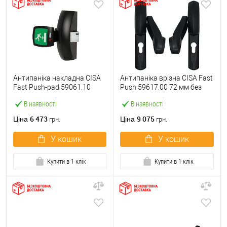
Антипаніка накладна CISA
Антипаніка врізна CISA Fast
Fast Push-pad 59061.10
Push 59617.00 72 мм без
модульна з язичком
штанги
В наявності
В наявності
6 473
9 075
Ціна
Ціна
грн.
грн.
У кошик
У кошик
Купити в 1 клік
Купити в 1 клік