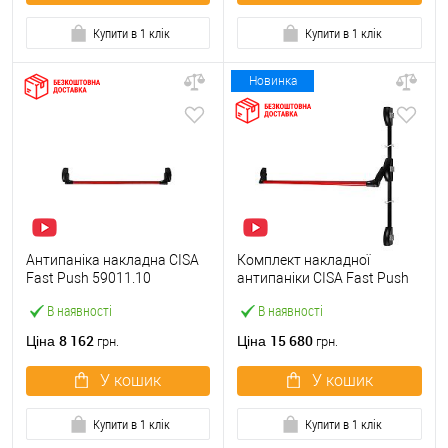
Купити в 1 клік
Купити в 1 клік
Новинка
Антипаніка накладна CISA
Комплект накладної
Fast Push 59011.10
антипаніки CISA Fast Push
модульна з язичком зі
59011.10 1200 мм 2/3-
В наявності
В наявності
штангою 900 мм червона
точковий вбік червона
8 162
15 680
Ціна
Ціна
грн.
грн.
У кошик
У кошик
Купити в 1 клік
Купити в 1 клік