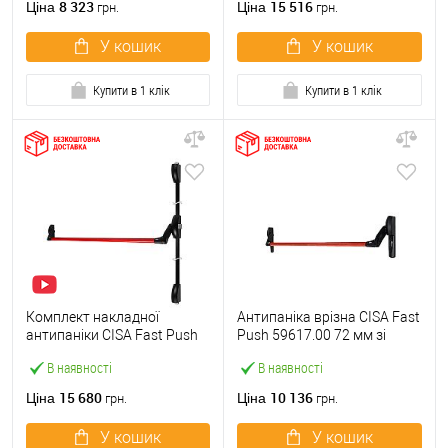
8 323
15 516
Ціна
Ціна
грн.
грн.
У кошик
У кошик
Купити в 1 клік
Купити в 1 клік
Комплект накладної
Антипаніка врізна CISA Fast
антипаніки CISA Fast Push
Push 59617.00 72 мм зі
59011.10 1200 мм 2/3-
штангою 1200 мм червона
В наявності
В наявності
точковий вверх-вниз
червона
15 680
10 136
Ціна
Ціна
грн.
грн.
У кошик
У кошик