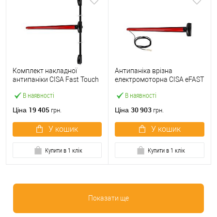
Комплект накладної
Антипаніка врізна
антипаніки CISA Fast Touch
електромоторна CISA eFAST
59811.10 1200 мм 2/3-
59751.00 1200 мм червона
В наявності
В наявності
точковий вверх-вниз
червона
19 405
30 903
Ціна
Ціна
грн.
грн.
У кошик
У кошик
Купити в 1 клік
Купити в 1 клік
Показати ще