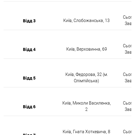
Сьогод
Відд 3
Київ, Слобожанська, 13
Завтр
Сьогод
Відд 4
Київ, Верховинна, 69
Завтр
Київ, Федорова, 32 (м.
Сьогод
Відд 5
Олімпійська)
Завтр
Київ, Миколи Василенка,
Сьогод
Відд 6
2
Завтр
Київ, Гната Хоткевича, 8
Сьогод