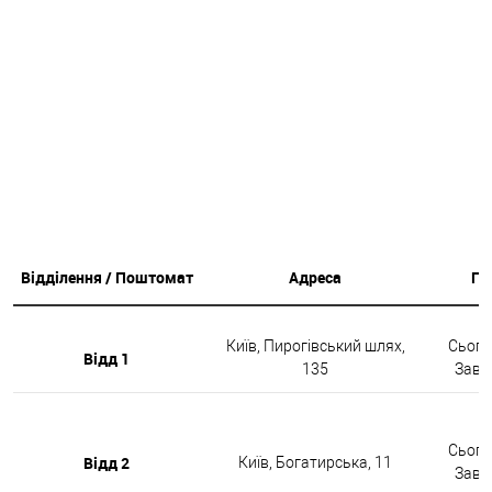
Відділення / Поштомат
Адреса
Гр
Київ, Пирогівський шлях,
Сьогод
Відд 1
135
Завтр
Сьогод
Відд 2
Київ, Богатирська, 11
Завтр