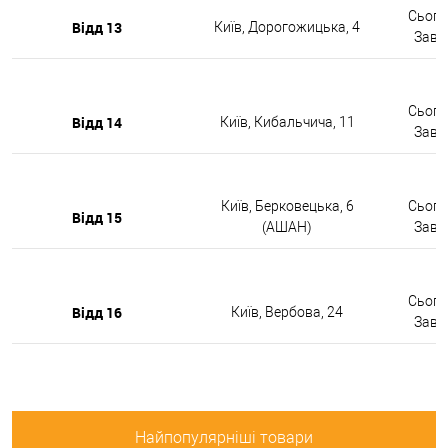
Сьогод
Відд 13
Київ, Дорогожицька, 4
Завтр
Сьогод
Відд 14
Київ, Кибальчича, 11
Завтр
Київ, Берковецька, 6
Сьогод
Відд 15
(АШАН)
Завтр
Сьогод
Відд 16
Київ, Вербова, 24
Завтр
Найпопулярніші товари