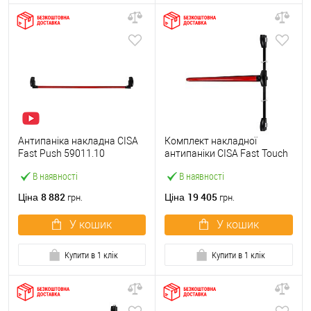
Антипаніка накладна CISA
Комплект накладної
Fast Push 59011.10
антипаніки CISA Fast Touch
модульна з язичком зі
59811.10 1200 мм 2/3-
В наявності
В наявності
штангою 1500 мм червона
точковий вбік червона
8 882
19 405
Ціна
Ціна
грн.
грн.
У кошик
У кошик
Купити в 1 клік
Купити в 1 клік