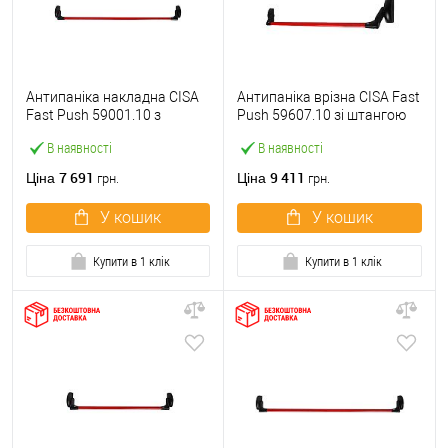
Антипаніка накладна CISA
Антипаніка врізна CISA Fast
Fast Push 59001.10 з
Push 59607.10 зі штангою
язичком зі штангою 1200
1200 мм червона
В наявності
В наявності
мм червона
7 691
9 411
Ціна
Ціна
грн.
грн.
У кошик
У кошик
Купити в 1 клік
Купити в 1 клік