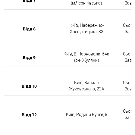
Відд 7
(м.Чернігівська)
Завтр
Київ, Набережно-
Сьогод
Відд 8
Хрещатицька, 33
Завтр
Київ, В. Чорновола, 54а
Сьогод
Відд 9
(р-н Жуляни)
Завтр
Київ, Василя
Сьогод
Відд 10
Жуковського, 22А
Завтр
Сьогод
Відд 12
Київ, Родини Бунге, 8
Завтр