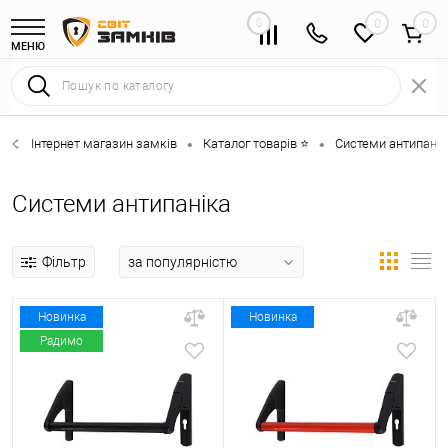
0
0
МЕНЮ
Інтернет магазин замків
Каталог товарів ⭐
Системи антипанік
•
•
Системи антипаніка
Фільтр
Новинка
Новинка
Радимо