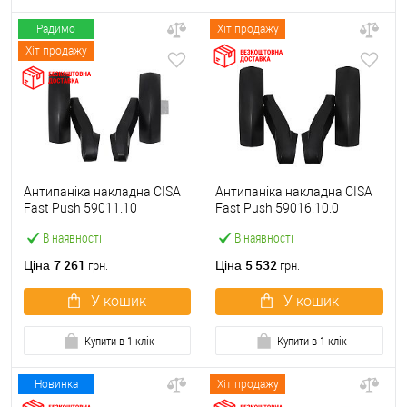
Радимо
Хіт продажу
Хіт продажу
Антипаніка накладна CISA
Антипаніка накладна CISA
Fast Push 59011.10
Fast Push 59016.10.0
модульна з язичком без
модульна без язичка без
В наявності
В наявності
штанги
штанги
7 261
5 532
Ціна
Ціна
грн.
грн.
У кошик
У кошик
Купити в 1 клік
Купити в 1 клік
Новинка
Хіт продажу