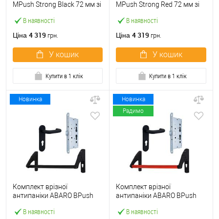
МPush Strong Black 72 мм зі
МPush Strong Red 72 мм зі
штангою 1000 мм чорна
штангою 1000 мм червона
В наявності
В наявності
4 319
4 319
Ціна
Ціна
грн.
грн.
У кошик
У кошик
Купити в 1 клік
Купити в 1 клік
Новинка
Новинка
Радимо
Комплект врізної
Комплект врізної
антипаніки ABARO BPush
антипаніки ABARO BPush
Eco Black 72мм 1000 мм
Eco Red 72мм 1000 мм
В наявності
В наявності
чорний із замком та ручкою
червоний із замком та