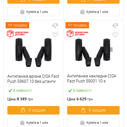
Купити в 1 клік
Купити в 1 клік
Хіт продажу
Хіт продажу
Антипаніка накладна CISA
Антипаніка врізна CISA Fast
Fast Push 59001.10 з
Push 59607.10 без штанги
язичком без штанги
В наявності
В наявності
8 349
6 629
Ціна
Ціна
грн.
грн.
У кошик
У кошик
Купити в 1 клік
Купити в 1 клік