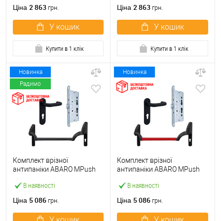
ручкою
2 863
2 863
Ціна
Ціна
грн.
грн.
У кошик
У кошик
Купити в 1 клік
Купити в 1 клік
Новинка
Новинка
Радимо
Комплект врізної
Комплект врізної
антипаніки ABARO МPush
антипаніки ABARO МPush
Strong Black 72мм 1000 мм
Strong Red 72мм 1000 мм
В наявності
В наявності
чорний із замком та ручкою
червоний із замком та
ручкою
5 086
5 086
Ціна
Ціна
грн.
грн.
У кошик
У кошик