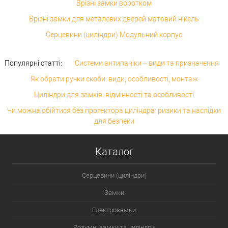
Врізні замки воротком
Врізні замки для металевих дверей матовий нікель
Серцевини (циліндри) Модульний корпус
Популярні статті:
Системи антипаніки – види та призначення
Як обрати ручки скоби: види, особливості, монтаж
Циліндри для замків: відмінності та особливості
Чи можна обійтися без протектора циліндра: ризики та наслідки
для безпеки
Каталог
Серцевини (циліндри)
Замки
Електрозамки
Розумні замки та циліндри