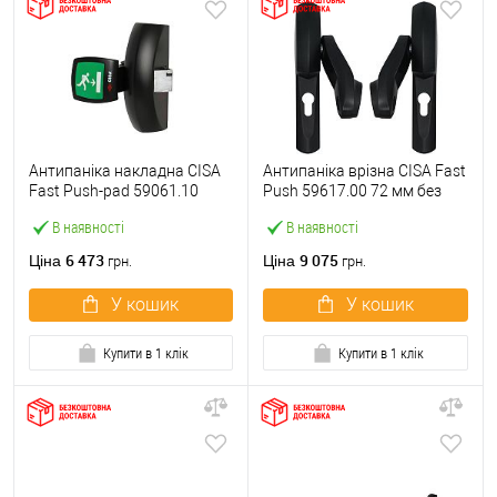
Антипаніка накладна CISA
Антипаніка врізна CISA Fast
Fast Push-pad 59061.10
Push 59617.00 72 мм без
модульна з язичком
штанги
В наявності
В наявності
6 473
9 075
Ціна
Ціна
грн.
грн.
У кошик
У кошик
Купити в 1 клік
Купити в 1 клік