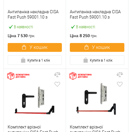
Антипаніка накладна CISA
Антипаніка накладна CISA
Fast Push 59001.10 з
Fast Push 59001.10 з
язичком зі штангою 900 мм
язичком зі штангою 1500
В наявності
В наявності
червона
мм червона
7 530
8 250
Ціна
Ціна
грн.
грн.
У кошик
У кошик
Купити в 1 клік
Купити в 1 клік
Комплект врізної
Комплект врізної