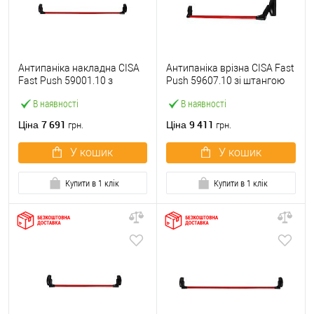
Антипаніка накладна CISA
Антипаніка врізна CISA Fast
Fast Push 59001.10 з
Push 59607.10 зі штангою
язичком зі штангою 1200
1200 мм червона
В наявності
В наявності
мм червона
7 691
9 411
Ціна
Ціна
грн.
грн.
У кошик
У кошик
Купити в 1 клік
Купити в 1 клік