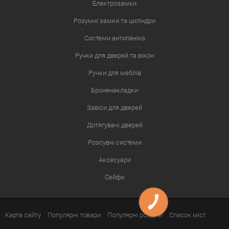
Електрозамки
Розумні замки та циліндри
Системи антипаніка
Ручки для дверей та вікон
Ручки для меблів
Броненакладки
Завіси для дверей
Дотягувачі дверей
Розсувні системи
Аксесуари
Сейфи
Карта сайту
Популярні товари
Популярні розділи
Список міст