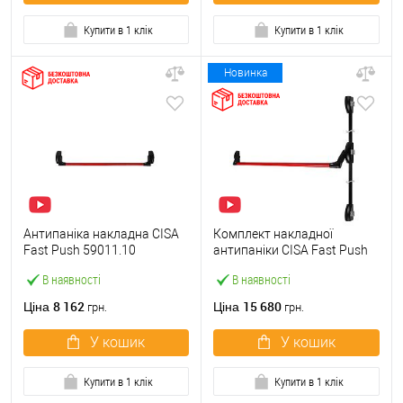
Купити в 1 клік
Купити в 1 клік
Новинка
Антипаніка накладна CISA
Комплект накладної
Fast Push 59011.10
антипаніки CISA Fast Push
модульна з язичком зі
59011.10 1200 мм 2/3-
В наявності
В наявності
штангою 900 мм червона
точковий вбік червона
8 162
15 680
Ціна
Ціна
грн.
грн.
У кошик
У кошик
Купити в 1 клік
Купити в 1 клік