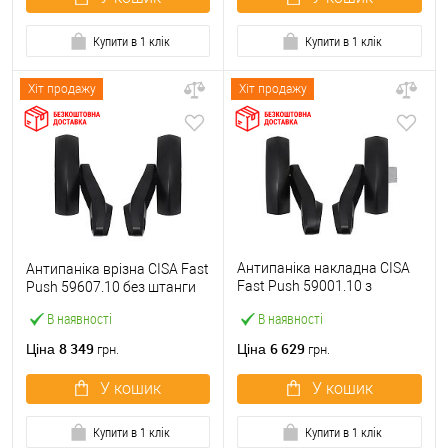
Купити в 1 клік
Купити в 1 клік
Хіт продажу
Хіт продажу
Антипаніка накладна CISA
Антипаніка врізна CISA Fast
Fast Push 59001.10 з
Push 59607.10 без штанги
язичком без штанги
В наявності
В наявності
8 349
6 629
Ціна
Ціна
грн.
грн.
У кошик
У кошик
Купити в 1 клік
Купити в 1 клік