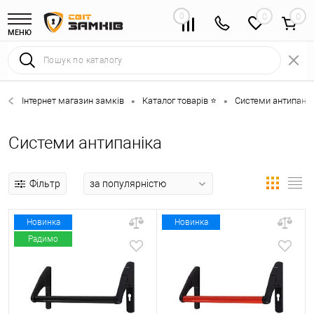
0
0
МЕНЮ
Інтернет магазин замків
Каталог товарів ⭐
Системи антипанік
•
•
Системи антипаніка
Фільтр
Новинка
Новинка
Радимо