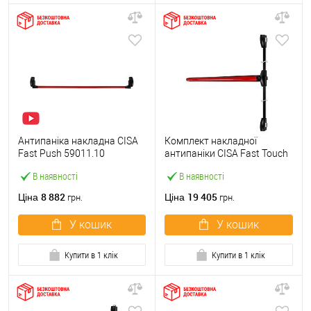
Антипаніка накладна CISA
Комплект накладної
Fast Push 59011.10
антипаніки CISA Fast Touch
модульна з язичком зі
59811.10 1200 мм 2/3-
В наявності
В наявності
штангою 1500 мм червона
точковий вбік червона
8 882
19 405
Ціна
Ціна
грн.
грн.
У кошик
У кошик
Купити в 1 клік
Купити в 1 клік