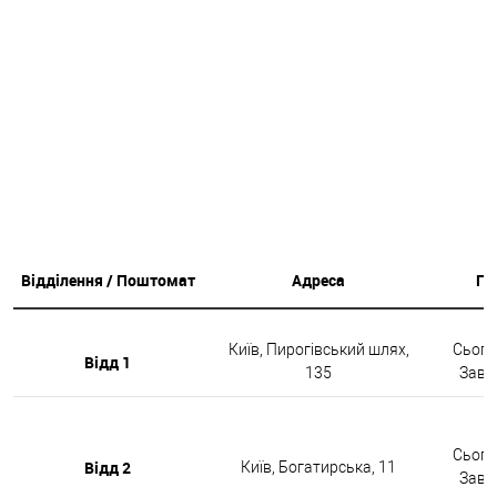
Відділення / Поштомат
Адреса
Гр
Київ, Пирогівський шлях,
Сьогод
Відд 1
135
Завтр
Сьогод
Відд 2
Київ, Богатирська, 11
Завтр