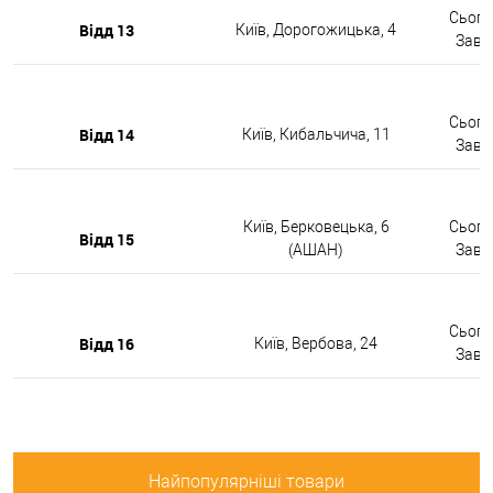
Сьогод
Відд 13
Київ, Дорогожицька, 4
Завтр
Сьогод
Відд 14
Київ, Кибальчича, 11
Завтр
Київ, Берковецька, 6
Сьогод
Відд 15
(АШАН)
Завтр
Сьогод
Відд 16
Київ, Вербова, 24
Завтр
Найпопулярніші товари