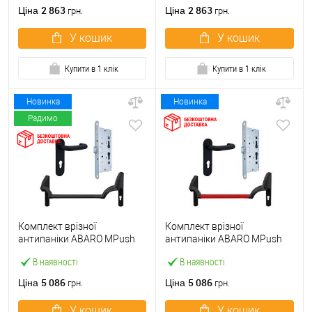
ручкою
2 863
2 863
Ціна
Ціна
грн.
грн.
У кошик
У кошик
Купити в 1 клік
Купити в 1 клік
Новинка
Новинка
Радимо
Комплект врізної
Комплект врізної
антипаніки ABARO МPush
антипаніки ABARO МPush
Strong Black 72мм 1000 мм
Strong Red 72мм 1000 мм
В наявності
В наявності
чорний із замком та ручкою
червоний із замком та
ручкою
5 086
5 086
Ціна
Ціна
грн.
грн.
У кошик
У кошик