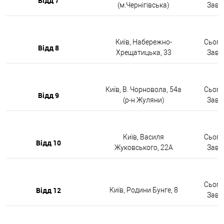
Відд 7
(м.Чернігівська)
Завтр
Київ, Набережно-
Сьогод
Відд 8
Хрещатицька, 33
Завтр
Київ, В. Чорновола, 54а
Сьогод
Відд 9
(р-н Жуляни)
Завтр
Київ, Василя
Сьогод
Відд 10
Жуковського, 22А
Завтр
Сьогод
Відд 12
Київ, Родини Бунге, 8
Завтр