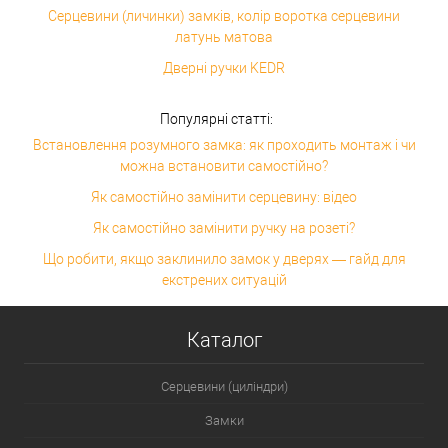
Серцевини (личинки) замків, колір воротка серцевини
латунь матова
Дверні ручки KEDR
Популярні статті:
Встановлення розумного замка: як проходить монтаж і чи
можна встановити самостійно?
Як самостійно замінити серцевину: відео
Як самостійно замінити ручку на розеті?
Що робити, якщо заклинило замок у дверях — гайд для
екстрених ситуацій
Каталог
Серцевини (циліндри)
Замки