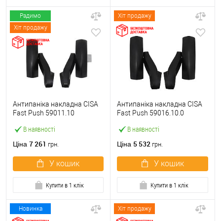
Радимо
Хіт продажу
Хіт продажу
Антипаніка накладна CISA
Антипаніка накладна CISA
Fast Push 59011.10
Fast Push 59016.10.0
модульна з язичком без
модульна без язичка без
В наявності
В наявності
штанги
штанги
7 261
5 532
Ціна
Ціна
грн.
грн.
У кошик
У кошик
Купити в 1 клік
Купити в 1 клік
Новинка
Хіт продажу