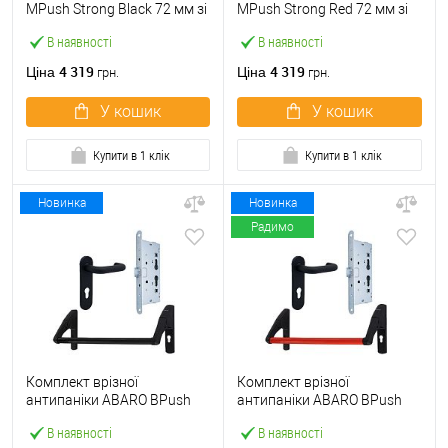
МPush Strong Black 72 мм зі
МPush Strong Red 72 мм зі
штангою 1000 мм чорна
штангою 1000 мм червона
В наявності
В наявності
4 319
4 319
Ціна
Ціна
грн.
грн.
У кошик
У кошик
Купити в 1 клік
Купити в 1 клік
Новинка
Новинка
Радимо
Комплект врізної
Комплект врізної
антипаніки ABARO BPush
антипаніки ABARO BPush
Eco Black 72мм 1000 мм
Eco Red 72мм 1000 мм
В наявності
В наявності
чорний із замком та ручкою
червоний із замком та