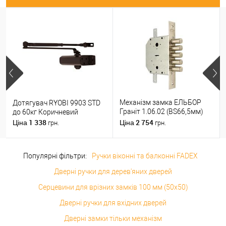
Механізм замка ЕЛЬБОР
Дотягувач RYOBI 9903 STD
Граніт 1.06.02 (BS66,5мм)
до 60кг Коричневий
(н)
1 338
2 754
Ціна
Ціна
грн.
грн.
Популярні фільтри:
Ручки віконні та балконні FADEX
Дверні ручки для дерев'яних дверей
Серцевини для врізних замків 100 мм (50x50)
Дверні ручки для вхідних дверей
Дверні замки тільки механізм