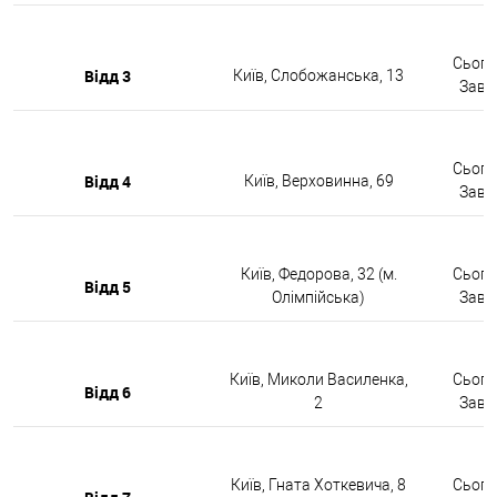
Сьогод
Відд 3
Київ, Слобожанська, 13
Завтр
Сьогод
Відд 4
Київ, Верховинна, 69
Завтр
Київ, Федорова, 32 (м.
Сьогод
Відд 5
Олімпійська)
Завтр
Київ, Миколи Василенка,
Сьогод
Відд 6
2
Завтр
Київ, Гната Хоткевича, 8
Сьогод