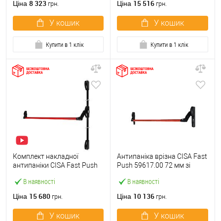
8 323
15 516
Ціна
Ціна
грн.
грн.
У кошик
У кошик
Купити в 1 клік
Купити в 1 клік
Комплект накладної
Антипаніка врізна CISA Fast
антипаніки CISA Fast Push
Push 59617.00 72 мм зі
59011.10 1200 мм 2/3-
штангою 1200 мм червона
В наявності
В наявності
точковий вверх-вниз
червона
15 680
10 136
Ціна
Ціна
грн.
грн.
У кошик
У кошик