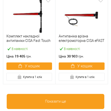
Комплект накладної
Антипаніка врізна
антипаніки CISA Fast Touch
електромоторна CISA eFAST
59811.10 1200 мм 2/3-
59751.00 1200 мм червона
В наявності
В наявності
точковий вверх-вниз
червона
19 405
30 903
Ціна
Ціна
грн.
грн.
У кошик
У кошик
Купити в 1 клік
Купити в 1 клік
Показати ще