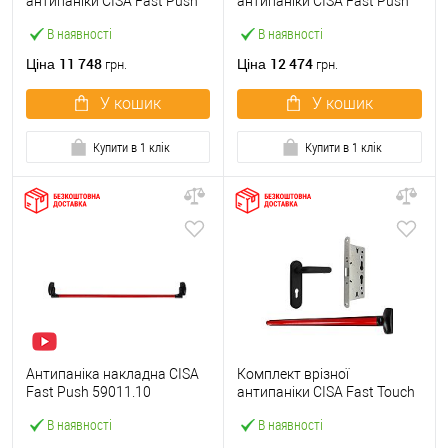
антипаніки CISA Fast Push
антипаніки CISA Fast Push
59607.10 1200 мм червона
59617.10 72мм 1200 мм
В наявності
В наявності
із замком та ручкою
червоний із замком та
ручкою
11 748
12 474
Ціна
Ціна
грн.
грн.
У кошик
У кошик
Купити в 1 клік
Купити в 1 клік
Антипаніка накладна CISA
Комплект врізної
Fast Push 59011.10
антипаніки CISA Fast Touch
модульна з язичком зі
59711.00 1200 мм червона
В наявності
В наявності
штангою 1200 мм червона
із замком та ручкою