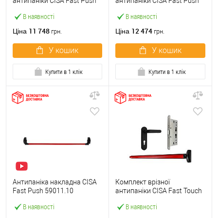
антипаніки CISA Fast Push
антипаніки CISA Fast Push
59607.10 1200 мм червона
59617.10 72мм 1200 мм
В наявності
В наявності
із замком та ручкою
червоний із замком та
ручкою
11 748
12 474
Ціна
Ціна
грн.
грн.
У кошик
У кошик
Купити в 1 клік
Купити в 1 клік
Антипаніка накладна CISA
Комплект врізної
Fast Push 59011.10
антипаніки CISA Fast Touch
модульна з язичком зі
59711.00 1200 мм червона
В наявності
В наявності
штангою 1200 мм червона
із замком та ручкою