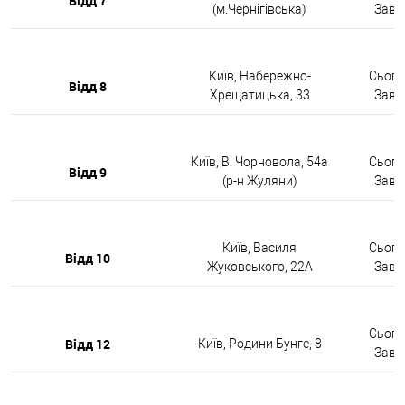
Відд 7
(м.Чернігівська)
Завтр
Київ, Набережно-
Сьогод
Відд 8
Хрещатицька, 33
Завтр
Київ, В. Чорновола, 54а
Сьогод
Відд 9
(р-н Жуляни)
Завтр
Київ, Василя
Сьогод
Відд 10
Жуковського, 22А
Завтр
Сьогод
Відд 12
Київ, Родини Бунге, 8
Завтр