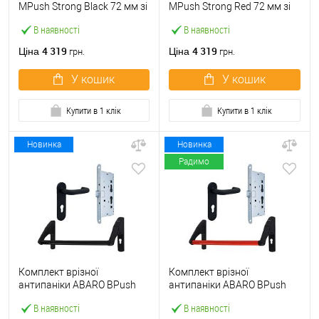
МPush Strong Black 72 мм зі
МPush Strong Red 72 мм зі
штангою 1000 мм чорна
штангою 1000 мм червона
В наявності
В наявності
4 319
4 319
Ціна
Ціна
грн.
грн.
У кошик
У кошик
Купити в 1 клік
Купити в 1 клік
Новинка
Новинка
Радимо
Комплект врізної
Комплект врізної
антипаніки ABARO BPush
антипаніки ABARO BPush
Eco Black 72мм 1000 мм
Eco Red 72мм 1000 мм
В наявності
В наявності
чорний із замком та ручкою
червоний із замком та