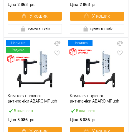
ручкою
2 863
2 863
Ціна
Ціна
грн.
грн.
У кошик
У кошик
Купити в 1 клік
Купити в 1 клік
Новинка
Новинка
Радимо
Комплект врізної
Комплект врізної
антипаніки ABARO МPush
антипаніки ABARO МPush
Strong Black 72мм 1000 мм
Strong Red 72мм 1000 мм
В наявності
В наявності
чорний із замком та ручкою
червоний із замком та
ручкою
5 086
5 086
Ціна
Ціна
грн.
грн.
У кошик
У кошик