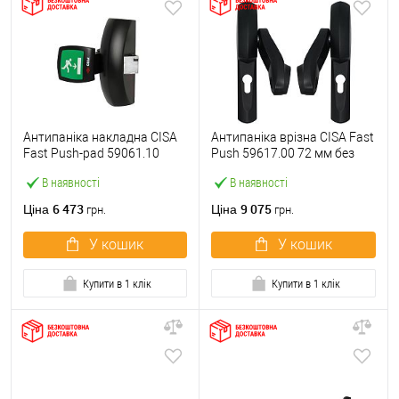
Антипаніка накладна CISA
Антипаніка врізна CISA Fast
Fast Push-pad 59061.10
Push 59617.00 72 мм без
модульна з язичком
штанги
В наявності
В наявності
6 473
9 075
Ціна
Ціна
грн.
грн.
У кошик
У кошик
Купити в 1 клік
Купити в 1 клік