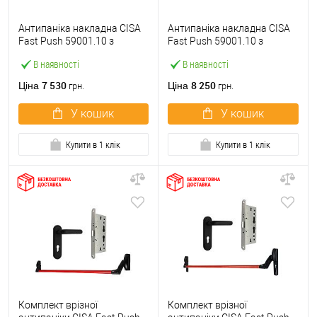
Антипаніка накладна CISA
Антипаніка накладна CISA
Fast Push 59001.10 з
Fast Push 59001.10 з
язичком зі штангою 900 мм
язичком зі штангою 1500
В наявності
В наявності
червона
мм червона
7 530
8 250
Ціна
Ціна
грн.
грн.
У кошик
У кошик
Купити в 1 клік
Купити в 1 клік
Комплект врізної
Комплект врізної