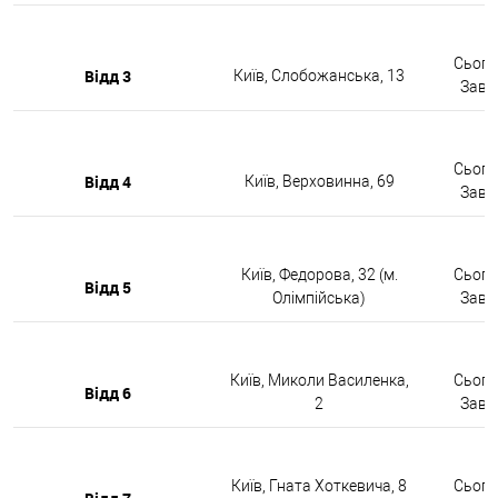
Сьогод
Відд 3
Київ, Слобожанська, 13
Завтр
Сьогод
Відд 4
Київ, Верховинна, 69
Завтр
Київ, Федорова, 32 (м.
Сьогод
Відд 5
Олімпійська)
Завтр
Київ, Миколи Василенка,
Сьогод
Відд 6
2
Завтр
Київ, Гната Хоткевича, 8
Сьогод