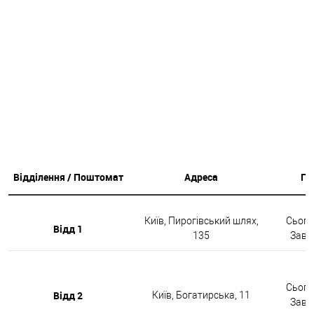
Відділення / Поштомат
Адреса
Гр
Київ, Пирогівський шлях,
Сьогод
Відд 1
135
Завтр
Сьогод
Відд 2
Київ, Богатирська, 11
Завтр