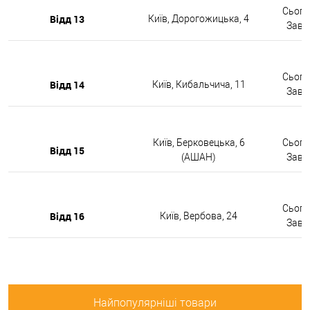
Сьогод
Відд 13
Київ, Дорогожицька, 4
Завтр
Сьогод
Відд 14
Київ, Кибальчича, 11
Завтр
Київ, Берковецька, 6
Сьогод
Відд 15
(АШАН)
Завтр
Сьогод
Відд 16
Київ, Вербова, 24
Завтр
Найпопулярніші товари