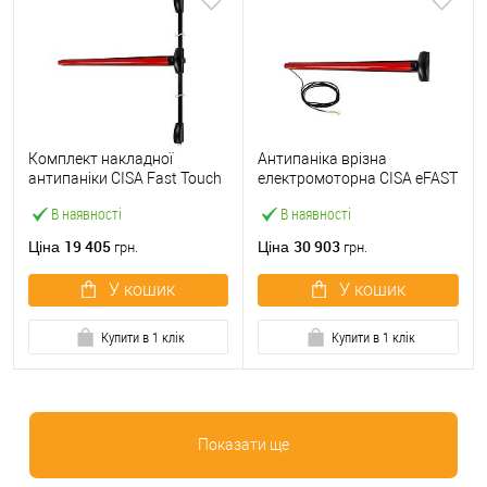
Комплект накладної
Антипаніка врізна
антипаніки CISA Fast Touch
електромоторна CISA eFAST
59811.10 1200 мм 2/3-
59751.00 1200 мм червона
В наявності
В наявності
точковий вверх-вниз
червона
19 405
30 903
Ціна
Ціна
грн.
грн.
У кошик
У кошик
Купити в 1 клік
Купити в 1 клік
Показати ще