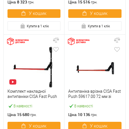
8 323
15 516
Ціна
Ціна
грн.
грн.
У кошик
У кошик
Купити в 1 клік
Купити в 1 клік
Комплект накладної
Антипаніка врізна CISA Fast
антипаніки CISA Fast Push
Push 59617.00 72 мм зі
59011.10 1200 мм 2/3-
штангою 1200 мм червона
В наявності
В наявності
точковий вверх-вниз
червона
15 680
10 136
Ціна
Ціна
грн.
грн.
У кошик
У кошик