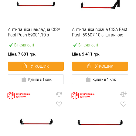
Антипаніка накладна CISA
Антипаніка врізна CISA Fast
Fast Push 59001.10 з
Push 59607.10 зі штангою
язичком зі штангою 1200
1200 мм червона
В наявності
В наявності
мм червона
7 691
9 411
Ціна
Ціна
грн.
грн.
У кошик
У кошик
Купити в 1 клік
Купити в 1 клік