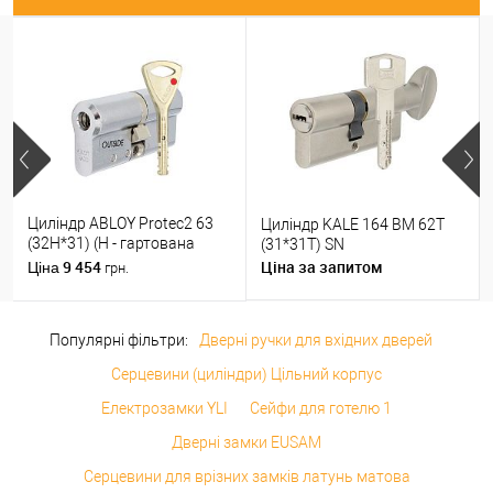
Циліндр ABLOY Protec2 63
Циліндр KALE 164 BM 62T
(32H*31) (H - гартована
(31*31T) SN
сторона) хром полірований
9 454
Ціна за запитом
Ціна
грн.
Популярні фільтри:
Дверні ручки для вхідних дверей
Серцевини (циліндри) Цільний корпус
Електрозамки YLI
Сейфи для готелю 1
Дверні замки EUSAM
Серцевини для врізних замків латунь матова