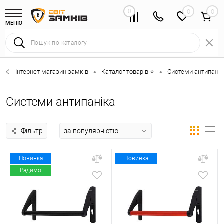
0
0
МЕНЮ
Інтернет магазин замків
Каталог товарів ⭐
Системи антипанік
•
•
Системи антипаніка
Фільтр
Новинка
Новинка
Радимо