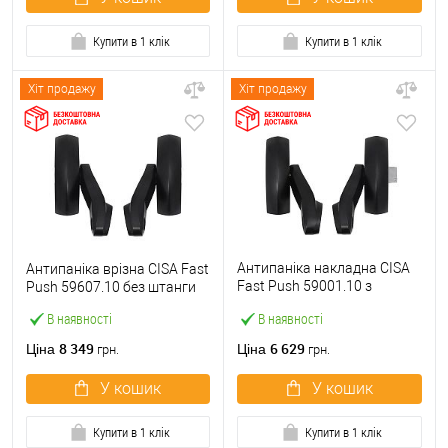
Купити в 1 клік
Купити в 1 клік
Хіт продажу
Хіт продажу
Антипаніка накладна CISA
Антипаніка врізна CISA Fast
Fast Push 59001.10 з
Push 59607.10 без штанги
язичком без штанги
В наявності
В наявності
8 349
6 629
Ціна
Ціна
грн.
грн.
У кошик
У кошик
Купити в 1 клік
Купити в 1 клік