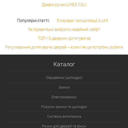
Дверні ручки LINEA CALI
Популярні статті:
5 переваг сигналізації AJAX
Як правильно вибрати надійний сейф?
ТОП-10 дверних дотягувачів
Регулювання дотягувача дверей – коли і як це потрібно робити
Каталог
Серцевини (циліндри)
Замки
Електрозамки
Розумні замки та циліндри
Системи антипаніка
Ручки для дверей та вікон