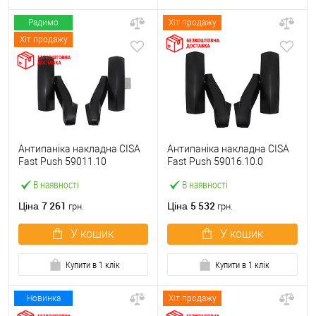
Радимо
Хіт продажу
Хіт продажу
Антипаніка накладна CISA
Антипаніка накладна CISA
Fast Push 59011.10
Fast Push 59016.10.0
модульна з язичком без
модульна без язичка без
В наявності
В наявності
штанги
штанги
7 261
5 532
Ціна
Ціна
грн.
грн.
У кошик
У кошик
Купити в 1 клік
Купити в 1 клік
Новинка
Хіт продажу