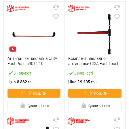
Антипаніка накладна CISA
Комплект накладної
Fast Push 59011.10
антипаніки CISA Fast Touch
модульна з язичком зі
59811.10 1200 мм 2/3-
В наявності
В наявності
штангою 1500 мм червона
точковий вбік червона
8 882
19 405
Ціна
Ціна
грн.
грн.
У кошик
У кошик
Купити в 1 клік
Купити в 1 клік