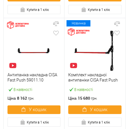
Купити в 1 клік
Купити в 1 клік
Новинка
Антипаніка накладна CISA
Комплект накладної
Fast Push 59011.10
антипаніки CISA Fast Push
модульна з язичком зі
59011.10 1200 мм 2/3-
В наявності
В наявності
штангою 900 мм червона
точковий вбік червона
8 162
15 680
Ціна
Ціна
грн.
грн.
У кошик
У кошик
Купити в 1 клік
Купити в 1 клік