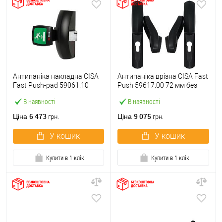
Антипаніка накладна CISA
Антипаніка врізна CISA Fast
Fast Push-pad 59061.10
Push 59617.00 72 мм без
модульна з язичком
штанги
В наявності
В наявності
6 473
9 075
Ціна
Ціна
грн.
грн.
У кошик
У кошик
Купити в 1 клік
Купити в 1 клік