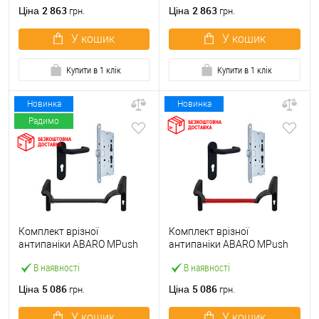
ручкою
2 863
2 863
Ціна
Ціна
грн.
грн.
У кошик
У кошик
Купити в 1 клік
Купити в 1 клік
Новинка
Новинка
Радимо
Комплект врізної
Комплект врізної
антипаніки ABARO МPush
антипаніки ABARO МPush
Strong Black 72мм 1000 мм
Strong Red 72мм 1000 мм
В наявності
В наявності
чорний із замком та ручкою
червоний із замком та
ручкою
5 086
5 086
Ціна
Ціна
грн.
грн.
У кошик
У кошик