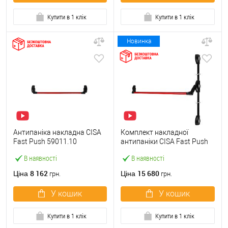
Купити в 1 клік
Купити в 1 клік
Новинка
Антипаніка накладна CISA
Комплект накладної
Fast Push 59011.10
антипаніки CISA Fast Push
модульна з язичком зі
59011.10 1200 мм 2/3-
В наявності
В наявності
штангою 900 мм червона
точковий вбік червона
8 162
15 680
Ціна
Ціна
грн.
грн.
У кошик
У кошик
Купити в 1 клік
Купити в 1 клік