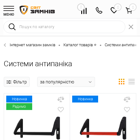
0
0
МЕНЮ
Інтернет магазин замків
Каталог товарів ⭐
Системи антипанік
•
•
Системи антипаніка
Фільтр
Новинка
Новинка
Радимо