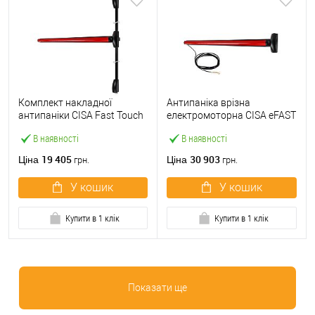
Комплект накладної
Антипаніка врізна
антипаніки CISA Fast Touch
електромоторна CISA eFAST
59811.10 1200 мм 2/3-
59751.00 1200 мм червона
В наявності
В наявності
точковий вверх-вниз
червона
19 405
30 903
Ціна
Ціна
грн.
грн.
У кошик
У кошик
Купити в 1 клік
Купити в 1 клік
Показати ще