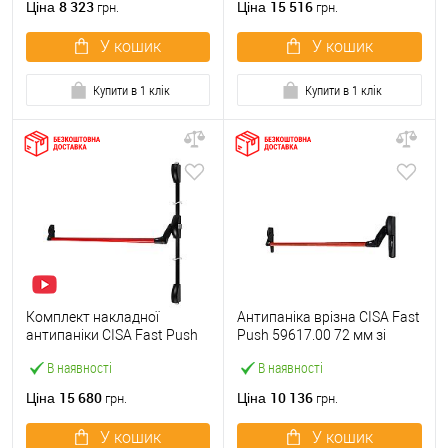
8 323
15 516
Ціна
Ціна
грн.
грн.
У кошик
У кошик
Купити в 1 клік
Купити в 1 клік
Комплект накладної
Антипаніка врізна CISA Fast
антипаніки CISA Fast Push
Push 59617.00 72 мм зі
59011.10 1200 мм 2/3-
штангою 1200 мм червона
В наявності
В наявності
точковий вверх-вниз
червона
15 680
10 136
Ціна
Ціна
грн.
грн.
У кошик
У кошик