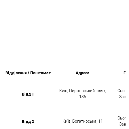
Відділення / Поштомат
Адреса
Гр
Київ, Пирогівський шлях,
Сьогод
Відд 1
135
Завтр
Сьогод
Відд 2
Київ, Богатирська, 11
Завтр