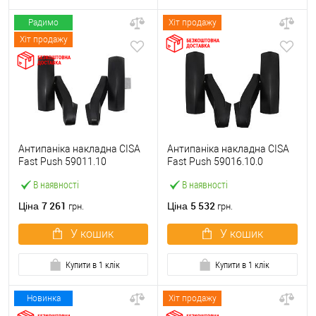
Радимо
Хіт продажу
Хіт продажу
Антипаніка накладна CISA
Антипаніка накладна CISA
Fast Push 59011.10
Fast Push 59016.10.0
модульна з язичком без
модульна без язичка без
В наявності
В наявності
штанги
штанги
7 261
5 532
Ціна
Ціна
грн.
грн.
У кошик
У кошик
Купити в 1 клік
Купити в 1 клік
Новинка
Хіт продажу