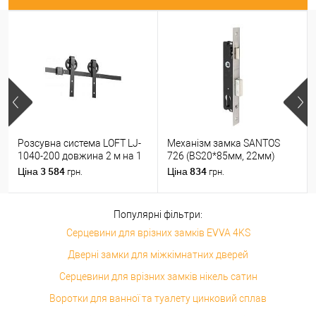
Розсувна система LOFT LJ-
Механізм замка SANTOS
1040-200 довжина 2 м на 1
726 (BS20*85мм, 22мм)
полотно вагою до 100 кг
матовий хром
3 584
834
Ціна
Ціна
грн.
грн.
Популярні фільтри:
Серцевини для врізних замків EVVA 4KS
Дверні замки для міжкімнатних дверей
Серцевини для врізних замків нікель сатин
Воротки для ванної та туалету цинковий сплав