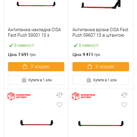
Антипаніка накладна CISA
Антипаніка врізна CISA Fast
Fast Push 59001.10 з
Push 59607.10 зі штангою
язичком зі штангою 1200
1200 мм червона
В наявності
В наявності
мм червона
7 691
9 411
Ціна
Ціна
грн.
грн.
У кошик
У кошик
Купити в 1 клік
Купити в 1 клік