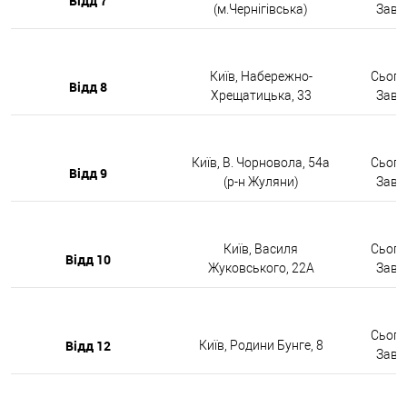
Відд 7
(м.Чернігівська)
Завтр
Київ, Набережно-
Сьогод
Відд 8
Хрещатицька, 33
Завтр
Київ, В. Чорновола, 54а
Сьогод
Відд 9
(р-н Жуляни)
Завтр
Київ, Василя
Сьогод
Відд 10
Жуковського, 22А
Завтр
Сьогод
Відд 12
Київ, Родини Бунге, 8
Завтр