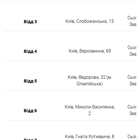
Сьогод
Відд 3
Київ, Слобожанська, 13
Завтр
Сьогод
Відд 4
Київ, Верховинна, 69
Завтр
Київ, Федорова, 32 (м.
Сьогод
Відд 5
Олімпійська)
Завтр
Київ, Миколи Василенка,
Сьогод
Відд 6
2
Завтр
Київ, Гната Хоткевича, 8
Сьогод