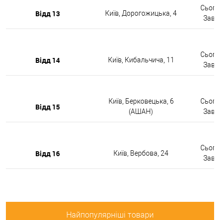
Сьогод
Відд 13
Київ, Дорогожицька, 4
Завтр
Сьогод
Відд 14
Київ, Кибальчича, 11
Завтр
Київ, Берковецька, 6
Сьогод
Відд 15
(АШАН)
Завтр
Сьогод
Відд 16
Київ, Вербова, 24
Завтр
Найпопулярніші товари