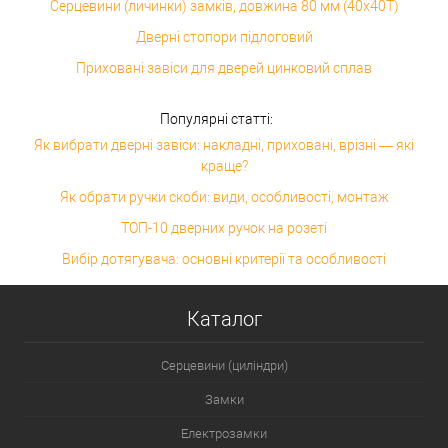
Серцевини (личинки) замків, довжина 80 мм (40x40T)
Дверні стопори підлоговий
Приховані завіси для дверей цинковий сплав
Популярні статті:
Як вибрати дверні завіси: накладні, приховані, врізні — які
краще?
Як обрати ручки скоби: види, особливості, монтаж
ТОП-10 дверних ручок на розеті
Вибір дотягувача: основні критерії та особливості
Каталог
Серцевини (циліндри)
Замки
Електрозамки