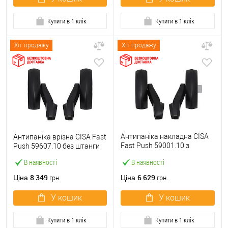
Купити в 1 клік
Купити в 1 клік
Хіт продажу
Хіт продажу
Антипаніка накладна CISA
Антипаніка врізна CISA Fast
Fast Push 59001.10 з
Push 59607.10 без штанги
язичком без штанги
В наявності
В наявності
8 349
6 629
Ціна
Ціна
грн.
грн.
У кошик
У кошик
Купити в 1 клік
Купити в 1 клік