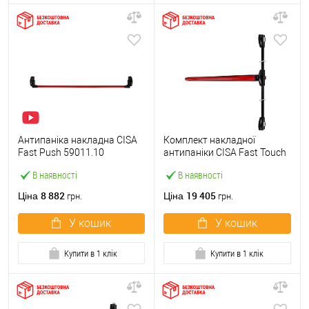
Антипаніка накладна CISA
Комплект накладної
Fast Push 59011.10
антипаніки CISA Fast Touch
модульна з язичком зі
59811.10 1200 мм 2/3-
В наявності
В наявності
штангою 1500 мм червона
точковий вбік червона
8 882
19 405
Ціна
Ціна
грн.
грн.
У кошик
У кошик
Купити в 1 клік
Купити в 1 клік