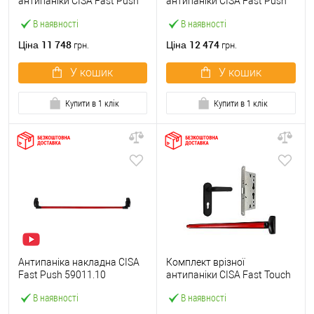
антипаніки CISA Fast Push
антипаніки CISA Fast Push
59607.10 1200 мм червона
59617.10 72мм 1200 мм
В наявності
В наявності
із замком та ручкою
червоний із замком та
ручкою
11 748
12 474
Ціна
Ціна
грн.
грн.
У кошик
У кошик
Купити в 1 клік
Купити в 1 клік
Антипаніка накладна CISA
Комплект врізної
Fast Push 59011.10
антипаніки CISA Fast Touch
модульна з язичком зі
59711.00 1200 мм червона
В наявності
В наявності
штангою 1200 мм червона
із замком та ручкою