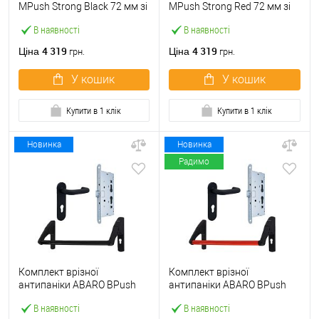
МPush Strong Black 72 мм зі
МPush Strong Red 72 мм зі
штангою 1000 мм чорна
штангою 1000 мм червона
В наявності
В наявності
4 319
4 319
Ціна
Ціна
грн.
грн.
У кошик
У кошик
Купити в 1 клік
Купити в 1 клік
Новинка
Новинка
Радимо
Комплект врізної
Комплект врізної
антипаніки ABARO BPush
антипаніки ABARO BPush
Eco Black 72мм 1000 мм
Eco Red 72мм 1000 мм
В наявності
В наявності
чорний із замком та ручкою
червоний із замком та