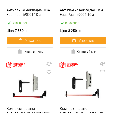
Антипаніка накладна CISA
Антипаніка накладна CISA
Fast Push 59001.10 з
Fast Push 59001.10 з
язичком зі штангою 900 мм
язичком зі штангою 1500
В наявності
В наявності
червона
мм червона
7 530
8 250
Ціна
Ціна
грн.
грн.
У кошик
У кошик
Купити в 1 клік
Купити в 1 клік
Комплект врізної
Комплект врізної