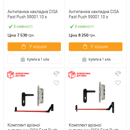
Антипаніка накладна CISA
Антипаніка накладна CISA
Fast Push 59001.10 з
Fast Push 59001.10 з
язичком зі штангою 900 мм
язичком зі штангою 1500
В наявності
В наявності
червона
мм червона
7 530
8 250
Ціна
Ціна
грн.
грн.
У кошик
У кошик
Купити в 1 клік
Купити в 1 клік
Комплект врізної
Комплект врізної