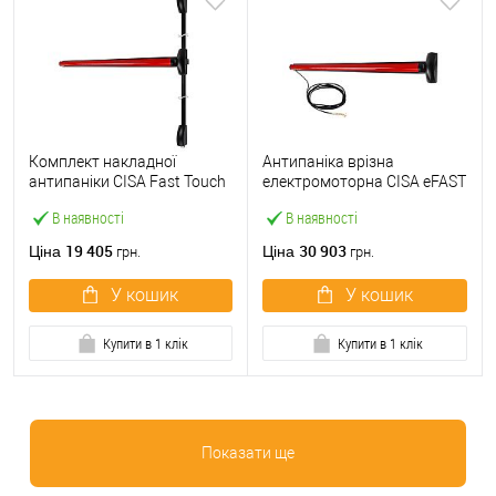
Комплект накладної
Антипаніка врізна
антипаніки CISA Fast Touch
електромоторна CISA eFAST
59811.10 1200 мм 2/3-
59751.00 1200 мм червона
В наявності
В наявності
точковий вверх-вниз
червона
19 405
30 903
Ціна
Ціна
грн.
грн.
У кошик
У кошик
Купити в 1 клік
Купити в 1 клік
Показати ще