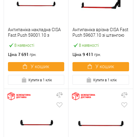
Антипаніка накладна CISA
Антипаніка врізна CISA Fast
Fast Push 59001.10 з
Push 59607.10 зі штангою
язичком зі штангою 1200
1200 мм червона
В наявності
В наявності
мм червона
7 691
9 411
Ціна
Ціна
грн.
грн.
У кошик
У кошик
Купити в 1 клік
Купити в 1 клік