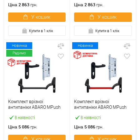
ручкою
2 863
2 863
Ціна
Ціна
грн.
грн.
У кошик
У кошик
Купити в 1 клік
Купити в 1 клік
Новинка
Новинка
Радимо
Комплект врізної
Комплект врізної
антипаніки ABARO МPush
антипаніки ABARO МPush
Strong Black 72мм 1000 мм
Strong Red 72мм 1000 мм
В наявності
В наявності
чорний із замком та ручкою
червоний із замком та
ручкою
5 086
5 086
Ціна
Ціна
грн.
грн.
У кошик
У кошик