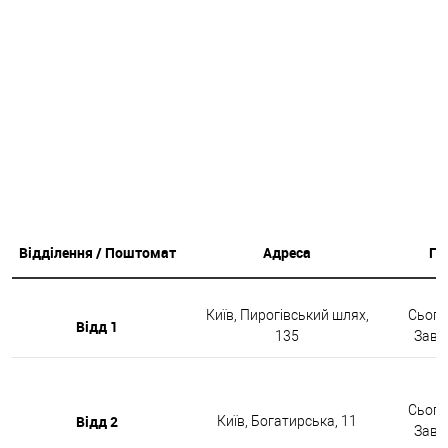
Відділення / Поштомат
Адреса
Гр
Київ, Пирогівський шлях,
Сьогод
Відд 1
135
Завтр
Сьогод
Відд 2
Київ, Богатирська, 11
Завтр