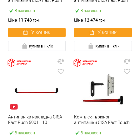
антипаніки CISA Fast Push
антипаніки CISA Fast Push
59607.10 1200 мм червона
59617.10 72мм 1200 мм
В наявності
В наявності
із замком та ручкою
червоний із замком та
ручкою
11 748
12 474
Ціна
Ціна
грн.
грн.
У кошик
У кошик
Купити в 1 клік
Купити в 1 клік
Антипаніка накладна CISA
Комплект врізної
Fast Push 59011.10
антипаніки CISA Fast Touch
модульна з язичком зі
59711.00 1200 мм червона
В наявності
В наявності
штангою 1200 мм червона
із замком та ручкою