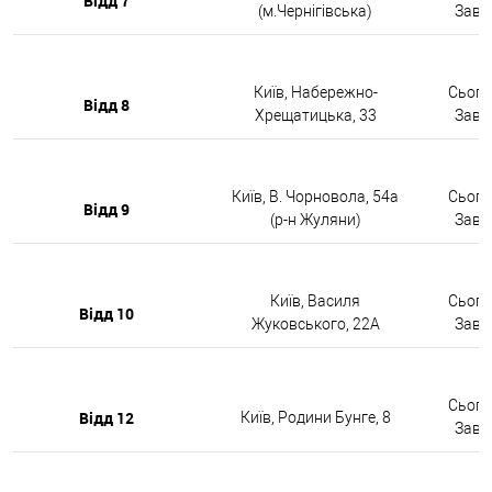
Відд 7
(м.Чернігівська)
Завтр
Київ, Набережно-
Сьогод
Відд 8
Хрещатицька, 33
Завтр
Київ, В. Чорновола, 54а
Сьогод
Відд 9
(р-н Жуляни)
Завтр
Київ, Василя
Сьогод
Відд 10
Жуковського, 22А
Завтр
Сьогод
Відд 12
Київ, Родини Бунге, 8
Завтр