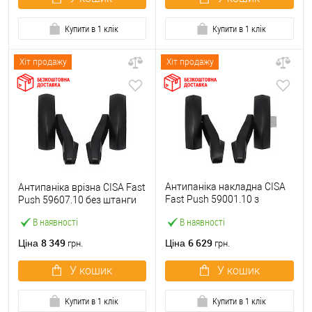
Купити в 1 клік
Купити в 1 клік
Хіт продажу
Хіт продажу
Антипаніка накладна CISA
Антипаніка врізна CISA Fast
Fast Push 59001.10 з
Push 59607.10 без штанги
язичком без штанги
В наявності
В наявності
8 349
6 629
Ціна
Ціна
грн.
грн.
У кошик
У кошик
Купити в 1 клік
Купити в 1 клік