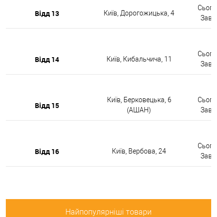
Сьогод
Відд 13
Київ, Дорогожицька, 4
Завтр
Сьогод
Відд 14
Київ, Кибальчича, 11
Завтр
Київ, Берковецька, 6
Сьогод
Відд 15
(АШАН)
Завтр
Сьогод
Відд 16
Київ, Вербова, 24
Завтр
Найпопулярніші товари