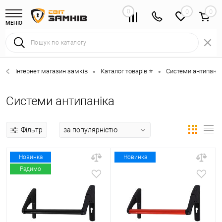
0
0
МЕНЮ
Інтернет магазин замків
Каталог товарів ⭐
Системи антипанік
•
•
Системи антипаніка
Фільтр
Новинка
Новинка
Радимо