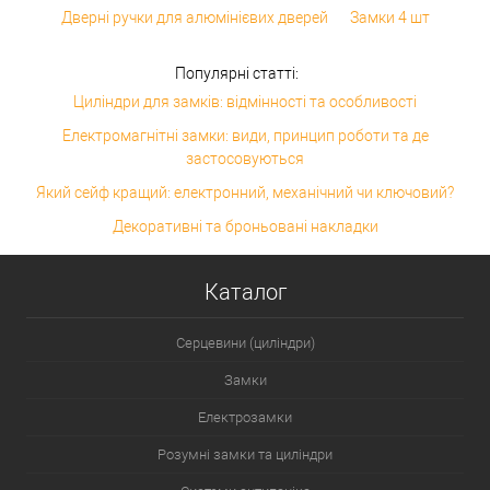
Дверні ручки для алюмінієвих дверей
Замки 4 шт
Популярні статті:
Циліндри для замків: відмінності та особливості
Електромагнітні замки: види, принцип роботи та де
застосовуються
Який сейф кращий: електронний, механічний чи ключовий?
Декоративні та броньовані накладки
Каталог
Серцевини (циліндри)
Замки
Електрозамки
Розумні замки та циліндри