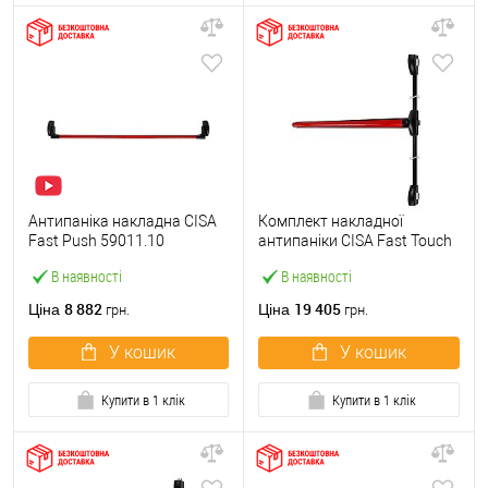
Антипаніка накладна CISA
Комплект накладної
Fast Push 59011.10
антипаніки CISA Fast Touch
модульна з язичком зі
59811.10 1200 мм 2/3-
В наявності
В наявності
штангою 1500 мм червона
точковий вбік червона
8 882
19 405
Ціна
Ціна
грн.
грн.
У кошик
У кошик
Купити в 1 клік
Купити в 1 клік