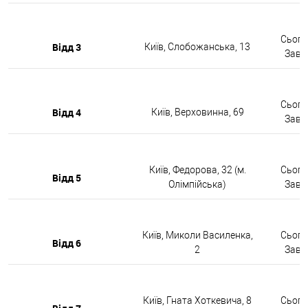
Сьогод
Відд 3
Київ, Слобожанська, 13
Завтр
Сьогод
Відд 4
Київ, Верховинна, 69
Завтр
Київ, Федорова, 32 (м.
Сьогод
Відд 5
Олімпійська)
Завтр
Київ, Миколи Василенка,
Сьогод
Відд 6
2
Завтр
Київ, Гната Хоткевича, 8
Сьогод