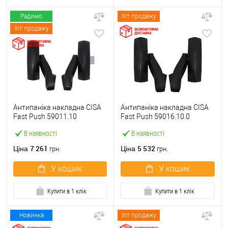
Радимо
Хіт продажу
Хіт продажу
Антипаніка накладна CISA
Антипаніка накладна CISA
Fast Push 59011.10
Fast Push 59016.10.0
модульна з язичком без
модульна без язичка без
В наявності
В наявності
штанги
штанги
7 261
5 532
Ціна
Ціна
грн.
грн.
У кошик
У кошик
Купити в 1 клік
Купити в 1 клік
Новинка
Хіт продажу