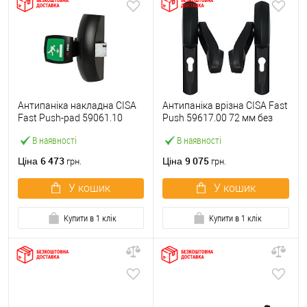
Антипаніка накладна CISA
Антипаніка врізна CISA Fast
Fast Push-pad 59061.10
Push 59617.00 72 мм без
модульна з язичком
штанги
В наявності
В наявності
6 473
9 075
Ціна
Ціна
грн.
грн.
У кошик
У кошик
Купити в 1 клік
Купити в 1 клік