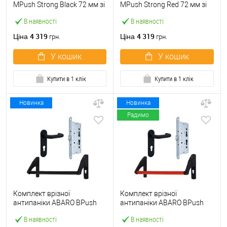
МPush Strong Black 72 мм зі
МPush Strong Red 72 мм зі
штангою 1000 мм чорна
штангою 1000 мм червона
В наявності
В наявності
4 319
4 319
Ціна
Ціна
грн.
грн.
У кошик
У кошик
Купити в 1 клік
Купити в 1 клік
Новинка
Новинка
Радимо
Комплект врізної
Комплект врізної
антипаніки ABARO BPush
антипаніки ABARO BPush
Eco Black 72мм 1000 мм
Eco Red 72мм 1000 мм
В наявності
В наявності
чорний із замком та ручкою
червоний із замком та