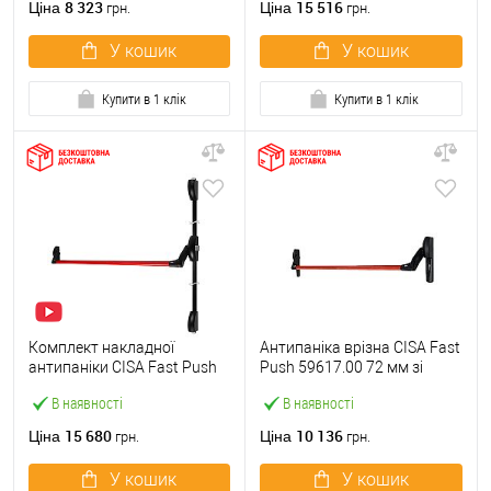
8 323
15 516
Ціна
Ціна
грн.
грн.
У кошик
У кошик
Купити в 1 клік
Купити в 1 клік
Комплект накладної
Антипаніка врізна CISA Fast
антипаніки CISA Fast Push
Push 59617.00 72 мм зі
59011.10 1200 мм 2/3-
штангою 1200 мм червона
В наявності
В наявності
точковий вверх-вниз
червона
15 680
10 136
Ціна
Ціна
грн.
грн.
У кошик
У кошик