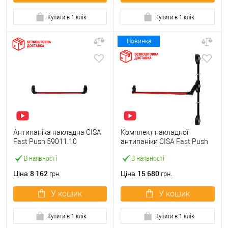
Купити в 1 клік
Купити в 1 клік
Новинка
Антипаніка накладна CISA
Комплект накладної
Fast Push 59011.10
антипаніки CISA Fast Push
модульна з язичком зі
59011.10 1200 мм 2/3-
В наявності
В наявності
штангою 900 мм червона
точковий вбік червона
8 162
15 680
Ціна
Ціна
грн.
грн.
У кошик
У кошик
Купити в 1 клік
Купити в 1 клік