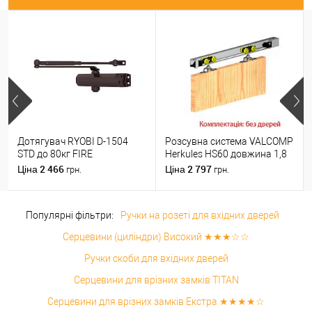
Дотягувач RYOBI D-1504
Розсувна система VALCOMP
STD до 80кг FIRE
Herkules HS60 довжина 1,8
Коричневий
м на 1 полотно вагою до 60
2 466
2 797
Ціна
Ціна
грн.
грн.
кг
Популярні фільтри:
Ручки на розеті для вхідних дверей
Серцевини (циліндри) Високий ★★★☆☆
Ручки скоби для вхідних дверей
Серцевини для врізних замків TITAN
Серцевини для врізних замків Екстра ★★★★☆