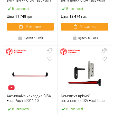
антипаніки CISA Fast Push
антипаніки CISA Fast Push
59607.10 1200 мм червона
59617.10 72мм 1200 мм
В наявності
В наявності
із замком та ручкою
червоний із замком та
ручкою
11 748
12 474
Ціна
Ціна
грн.
грн.
У кошик
У кошик
Купити в 1 клік
Купити в 1 клік
Антипаніка накладна CISA
Комплект врізної
Fast Push 59011.10
антипаніки CISA Fast Touch
модульна з язичком зі
59711.00 1200 мм червона
В наявності
В наявності
штангою 1200 мм червона
із замком та ручкою