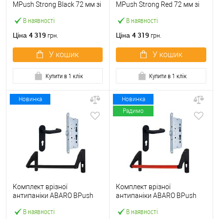
МPush Strong Black 72 мм зі
МPush Strong Red 72 мм зі
штангою 1000 мм чорна
штангою 1000 мм червона
В наявності
В наявності
4 319
4 319
Ціна
Ціна
грн.
грн.
У кошик
У кошик
Купити в 1 клік
Купити в 1 клік
Новинка
Новинка
Радимо
Комплект врізної
Комплект врізної
антипаніки ABARO BPush
антипаніки ABARO BPush
Eco Black 72мм 1000 мм
Eco Red 72мм 1000 мм
В наявності
В наявності
чорний із замком та ручкою
червоний із замком та