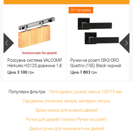
Хіт продажу
Розсувна система VALCOMP
Ручки на розеті ORO/ORO
Herkules HS120 довжина 1,8
Quattro (15E) Black чорний
м на 1 полотно вагою до
матовий
3 100
1 803
Ціна
Ціна
грн.
грн.
120 кг
Популярні фільтри:
Петлі дверні, розмір завіса 100*75 мм
Серцевини (личинки) замків, матеріал латунь
Врізні замки для вхідних дверей
Ручки для дверей та вікон Ручки на розеті
Дверні ручки для міжкімнатних дверей