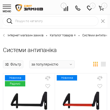
0
0
МЕНЮ
Інтернет магазин замків
Каталог товарів ⭐
Системи антипанік
•
•
Системи антипаніка
Фільтр
Новинка
Новинка
Радимо