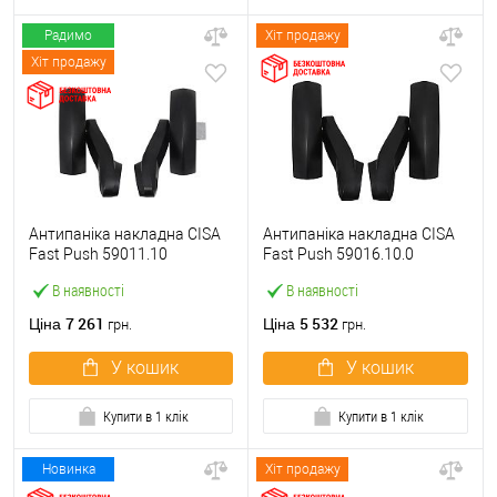
Радимо
Хіт продажу
Хіт продажу
Антипаніка накладна CISA
Антипаніка накладна CISA
Fast Push 59011.10
Fast Push 59016.10.0
модульна з язичком без
модульна без язичка без
В наявності
В наявності
штанги
штанги
7 261
5 532
Ціна
Ціна
грн.
грн.
У кошик
У кошик
Купити в 1 клік
Купити в 1 клік
Новинка
Хіт продажу