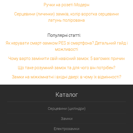
Ручки на розеті Модерн
Серцевини (личинки) замків, колір воротка серцевини
латунь полірована
Популярні статті:
Як керувати смарт-замком PES зі смартфона? Детальний гайд і
можливості
Чому варто замінити свій навісний замок: 5 вагомих причин
Що таке розумний замок та для чого він потрібен?
Замки на міжкімнатні і вхідні двері: в чому їх відмінності?
Каталог
Серцевини (циліндри)
Замки
Електрозамки