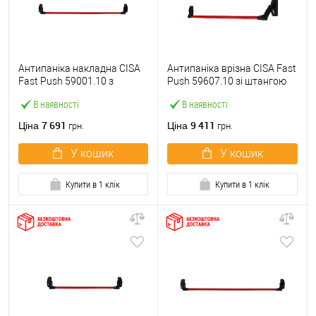
Антипаніка накладна CISA
Антипаніка врізна CISA Fast
Fast Push 59001.10 з
Push 59607.10 зі штангою
язичком зі штангою 1200
1200 мм червона
В наявності
В наявності
мм червона
7 691
9 411
Ціна
Ціна
грн.
грн.
У кошик
У кошик
Купити в 1 клік
Купити в 1 клік