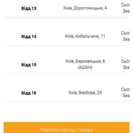
Сьогод
Відд 13
Київ, Дорогожицька, 4
Завтр
Сьогод
Відд 14
Київ, Кибальчича, 11
Завтр
Київ, Берковецька, 6
Сьогод
Відд 15
(АШАН)
Завтр
Сьогод
Відд 16
Київ, Вербова, 24
Завтр
Найпопулярніші товари