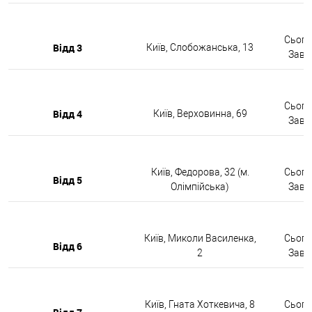
Сьогод
Відд 3
Київ, Слобожанська, 13
Завтр
Сьогод
Відд 4
Київ, Верховинна, 69
Завтр
Київ, Федорова, 32 (м.
Сьогод
Відд 5
Олімпійська)
Завтр
Київ, Миколи Василенка,
Сьогод
Відд 6
2
Завтр
Київ, Гната Хоткевича, 8
Сьогод