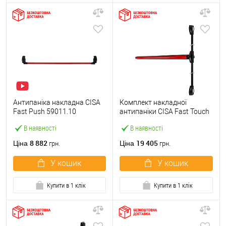
Антипаніка накладна CISA
Комплект накладної
Fast Push 59011.10
антипаніки CISA Fast Touch
модульна з язичком зі
59811.10 1200 мм 2/3-
В наявності
В наявності
штангою 1500 мм червона
точковий вбік червона
8 882
19 405
Ціна
Ціна
грн.
грн.
У кошик
У кошик
Купити в 1 клік
Купити в 1 клік