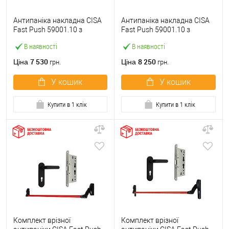
Антипаніка накладна CISA
Антипаніка накладна CISA
Fast Push 59001.10 з
Fast Push 59001.10 з
язичком зі штангою 900 мм
язичком зі штангою 1500
В наявності
В наявності
червона
мм червона
7 530
8 250
Ціна
Ціна
грн.
грн.
У кошик
У кошик
Купити в 1 клік
Купити в 1 клік
Комплект врізної
Комплект врізної