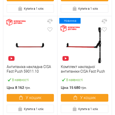
Купити в 1 клік
Купити в 1 клік
Новинка
Антипаніка накладна CISA
Комплект накладної
Fast Push 59011.10
антипаніки CISA Fast Push
модульна з язичком зі
59011.10 1200 мм 2/3-
В наявності
В наявності
штангою 900 мм червона
точковий вбік червона
8 162
15 680
Ціна
Ціна
грн.
грн.
У кошик
У кошик
Купити в 1 клік
Купити в 1 клік