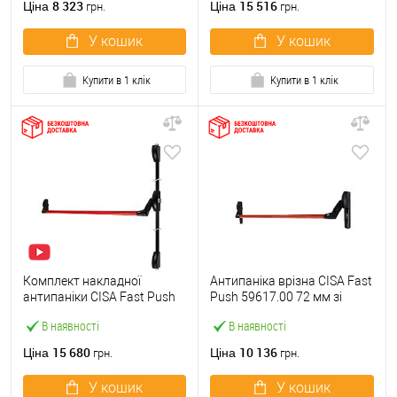
8 323
15 516
Ціна
Ціна
грн.
грн.
У кошик
У кошик
Купити в 1 клік
Купити в 1 клік
Комплект накладної
Антипаніка врізна CISA Fast
антипаніки CISA Fast Push
Push 59617.00 72 мм зі
59011.10 1200 мм 2/3-
штангою 1200 мм червона
В наявності
В наявності
точковий вверх-вниз
червона
15 680
10 136
Ціна
Ціна
грн.
грн.
У кошик
У кошик