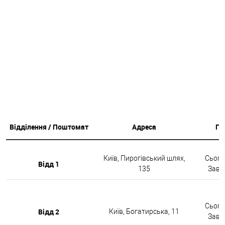
Відділення / Поштомат
Адреса
Гр
Київ, Пирогівський шлях,
Сьогод
Відд 1
135
Завтр
Сьогод
Відд 2
Київ, Богатирська, 11
Завтр