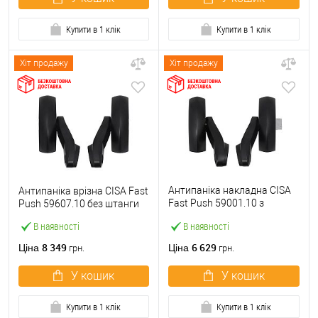
Купити в 1 клік
Купити в 1 клік
Хіт продажу
Хіт продажу
Антипаніка накладна CISA
Антипаніка врізна CISA Fast
Fast Push 59001.10 з
Push 59607.10 без штанги
язичком без штанги
В наявності
В наявності
8 349
6 629
Ціна
Ціна
грн.
грн.
У кошик
У кошик
Купити в 1 клік
Купити в 1 клік