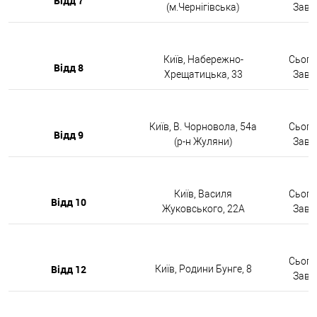
Відд 7
(м.Чернігівська)
Завтр
Київ, Набережно-
Сьогод
Відд 8
Хрещатицька, 33
Завтр
Київ, В. Чорновола, 54а
Сьогод
Відд 9
(р-н Жуляни)
Завтр
Київ, Василя
Сьогод
Відд 10
Жуковського, 22А
Завтр
Сьогод
Відд 12
Київ, Родини Бунге, 8
Завтр