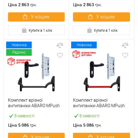
ручкою
2 863
2 863
Ціна
Ціна
грн.
грн.
У кошик
У кошик
Купити в 1 клік
Купити в 1 клік
Новинка
Новинка
Радимо
Комплект врізної
Комплект врізної
антипаніки ABARO МPush
антипаніки ABARO МPush
Strong Black 72мм 1000 мм
Strong Red 72мм 1000 мм
В наявності
В наявності
чорний із замком та ручкою
червоний із замком та
ручкою
5 086
5 086
Ціна
Ціна
грн.
грн.
У кошик
У кошик