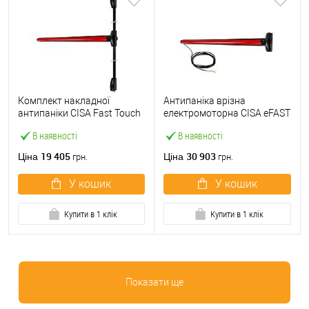
Комплект накладної
Антипаніка врізна
антипаніки CISA Fast Touch
електромоторна CISA eFAST
59811.10 1200 мм 2/3-
59751.00 1200 мм червона
В наявності
В наявності
точковий вверх-вниз
червона
19 405
30 903
Ціна
Ціна
грн.
грн.
У кошик
У кошик
Купити в 1 клік
Купити в 1 клік
Показати ще