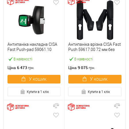
Антипаніка накладна CISA
Антипаніка врізна CISA Fast
Fast Push-pad 59061.10
Push 59617.00 72 мм без
модульна з язичком
штанги
В наявності
В наявності
6 473
9 075
Ціна
Ціна
грн.
грн.
У кошик
У кошик
Купити в 1 клік
Купити в 1 клік