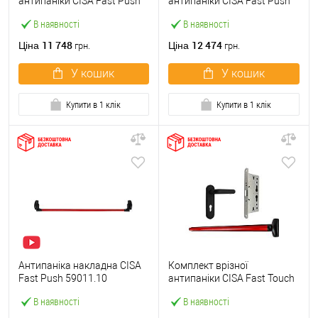
антипаніки CISA Fast Push
антипаніки CISA Fast Push
59607.10 1200 мм червона
59617.10 72мм 1200 мм
В наявності
В наявності
із замком та ручкою
червоний із замком та
ручкою
11 748
12 474
Ціна
Ціна
грн.
грн.
У кошик
У кошик
Купити в 1 клік
Купити в 1 клік
Антипаніка накладна CISA
Комплект врізної
Fast Push 59011.10
антипаніки CISA Fast Touch
модульна з язичком зі
59711.00 1200 мм червона
В наявності
В наявності
штангою 1200 мм червона
із замком та ручкою