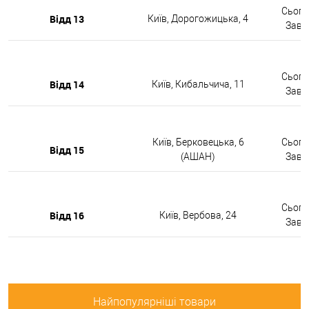
Сьогод
Відд 13
Київ, Дорогожицька, 4
Завтр
Сьогод
Відд 14
Київ, Кибальчича, 11
Завтр
Київ, Берковецька, 6
Сьогод
Відд 15
(АШАН)
Завтр
Сьогод
Відд 16
Київ, Вербова, 24
Завтр
Найпопулярніші товари