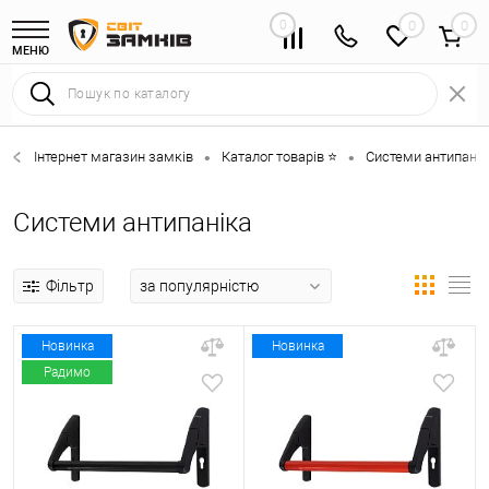
0
0
МЕНЮ
Інтернет магазин замків
Каталог товарів ⭐
Системи антипанік
•
•
Системи антипаніка
Фільтр
Новинка
Новинка
Радимо