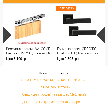
Хіт продажу
Розсувна система VALCOMP
Ручки на розеті ORO/ORO
Herkules HS120 довжина 1,8
Quattro (15E) Black чорний
м на 1 полотно вагою до
матовий
3 100
1 803
Ціна
Ціна
грн.
грн.
120 кг
Популярні фільтри:
Дверні ручки, матеріал алюмінієвий сплав
Навісні замки сталь
Сейфи для грошей та прикрас Меблевий
Дверні ручки, форма розетки квадратна