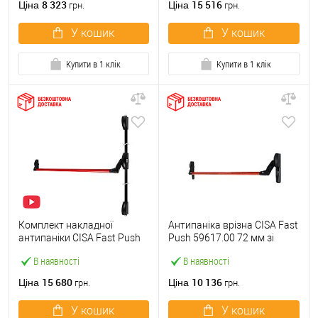
8 323
15 516
Ціна
Ціна
грн.
грн.
У кошик
У кошик
Купити в 1 клік
Купити в 1 клік
Комплект накладної
Антипаніка врізна CISA Fast
антипаніки CISA Fast Push
Push 59617.00 72 мм зі
59011.10 1200 мм 2/3-
штангою 1200 мм червона
В наявності
В наявності
точковий вверх-вниз
червона
15 680
10 136
Ціна
Ціна
грн.
грн.
У кошик
У кошик