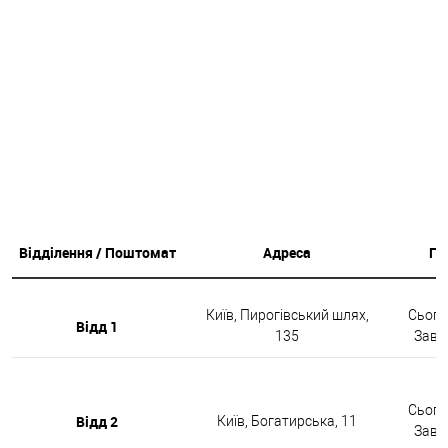
Відділення / Поштомат
Адреса
Гр
Київ, Пирогівський шлях,
Сьогод
Відд 1
135
Завтр
Сьогод
Відд 2
Київ, Богатирська, 11
Завтр