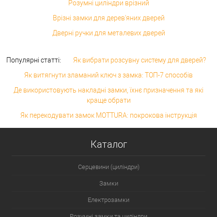
Розумні циліндри врізний
Врізні замки для дерев'яних дверей
Дверні ручки для металевих дверей
Популярні статті:
Як вибрати розсувну систему для дверей?
Як витягнути зламаний ключ з замка: ТОП-7 способів
Де використовують накладні замки, їхнє призначення та які
краще обрати
Як перекодувати замок MOTTURA: покрокова інструкція
Каталог
Серцевини (циліндри)
Замки
Електрозамки
Розумні замки та циліндри