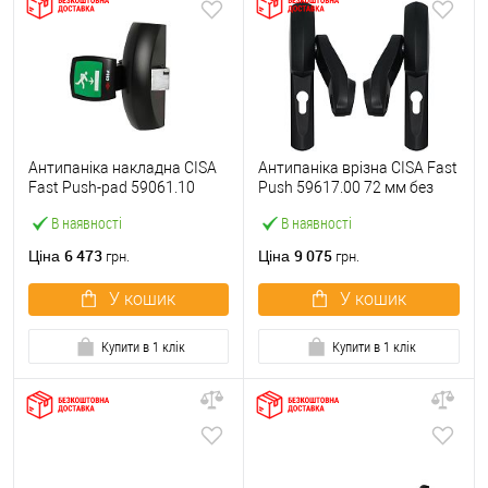
Антипаніка накладна CISA
Антипаніка врізна CISA Fast
Fast Push-pad 59061.10
Push 59617.00 72 мм без
модульна з язичком
штанги
В наявності
В наявності
6 473
9 075
Ціна
Ціна
грн.
грн.
У кошик
У кошик
Купити в 1 клік
Купити в 1 клік