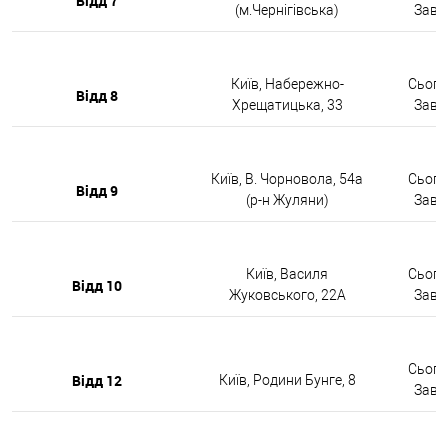
Відд 7
(м.Чернігівська)
Завтр
Київ, Набережно-
Сьогод
Відд 8
Хрещатицька, 33
Завтр
Київ, В. Чорновола, 54а
Сьогод
Відд 9
(р-н Жуляни)
Завтр
Київ, Василя
Сьогод
Відд 10
Жуковського, 22А
Завтр
Сьогод
Відд 12
Київ, Родини Бунге, 8
Завтр