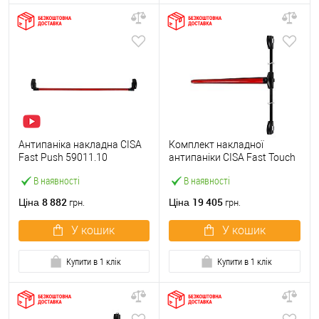
Антипаніка накладна CISA
Комплект накладної
Fast Push 59011.10
антипаніки CISA Fast Touch
модульна з язичком зі
59811.10 1200 мм 2/3-
В наявності
В наявності
штангою 1500 мм червона
точковий вбік червона
8 882
19 405
Ціна
Ціна
грн.
грн.
У кошик
У кошик
Купити в 1 клік
Купити в 1 клік