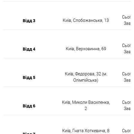
Сьогод
Відд 3
Київ, Слобожанська, 13
Завтр
Сьогод
Відд 4
Київ, Верховинна, 69
Завтр
Київ, Федорова, 32 (м.
Сьогод
Відд 5
Олімпійська)
Завтр
Київ, Миколи Василенка,
Сьогод
Відд 6
2
Завтр
Київ, Гната Хоткевича, 8
Сьогод