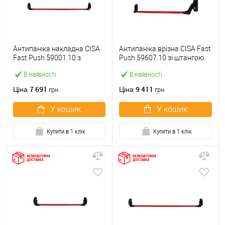
Антипаніка накладна CISA
Антипаніка врізна CISA Fast
Fast Push 59001.10 з
Push 59607.10 зі штангою
язичком зі штангою 1200
1200 мм червона
В наявності
В наявності
мм червона
7 691
9 411
Ціна
Ціна
грн.
грн.
У кошик
У кошик
Купити в 1 клік
Купити в 1 клік