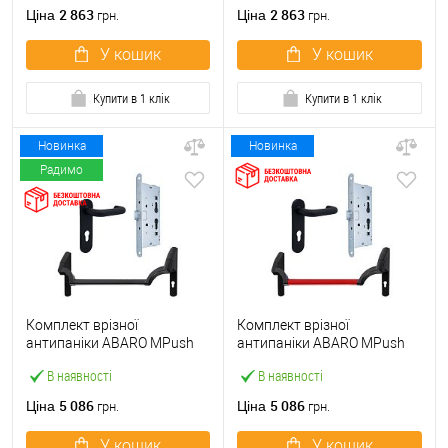
ручкою
2 863
2 863
Ціна
Ціна
грн.
грн.
У кошик
У кошик
Купити в 1 клік
Купити в 1 клік
Новинка
Новинка
Радимо
Комплект врізної
Комплект врізної
антипаніки ABARO МPush
антипаніки ABARO МPush
Strong Black 72мм 1000 мм
Strong Red 72мм 1000 мм
В наявності
В наявності
чорний із замком та ручкою
червоний із замком та
ручкою
5 086
5 086
Ціна
Ціна
грн.
грн.
У кошик
У кошик