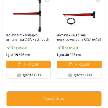
Комплект накладної
Антипаніка врізна
антипаніки CISA Fast Touch
електромоторна CISA eFAST
59811.10 1200 мм 2/3-
59751.00 1200 мм червона
В наявності
В наявності
точковий вверх-вниз
червона
19 405
30 903
Ціна
Ціна
грн.
грн.
У кошик
У кошик
Купити в 1 клік
Купити в 1 клік
Показати ще