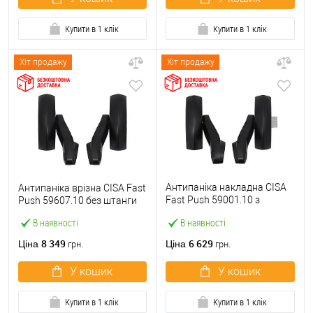
Купити в 1 клік
Купити в 1 клік
Хіт продажу
Хіт продажу
Антипаніка накладна CISA
Антипаніка врізна CISA Fast
Fast Push 59001.10 з
Push 59607.10 без штанги
язичком без штанги
В наявності
В наявності
8 349
6 629
Ціна
Ціна
грн.
грн.
У кошик
У кошик
Купити в 1 клік
Купити в 1 клік