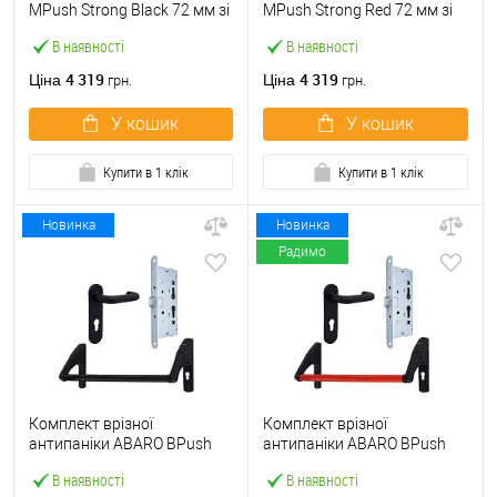
МPush Strong Black 72 мм зі
МPush Strong Red 72 мм зі
штангою 1000 мм чорна
штангою 1000 мм червона
В наявності
В наявності
4 319
4 319
Ціна
Ціна
грн.
грн.
У кошик
У кошик
Купити в 1 клік
Купити в 1 клік
Новинка
Новинка
Радимо
Комплект врізної
Комплект врізної
антипаніки ABARO BPush
антипаніки ABARO BPush
Eco Black 72мм 1000 мм
Eco Red 72мм 1000 мм
В наявності
В наявності
чорний із замком та ручкою
червоний із замком та