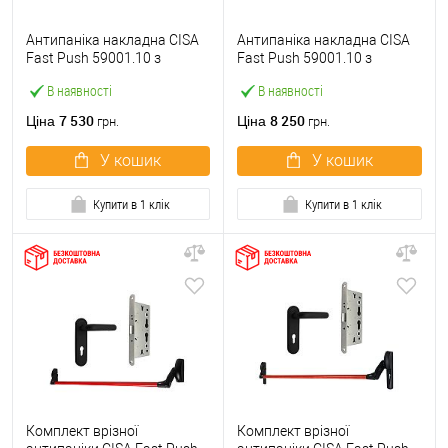
Антипаніка накладна CISA
Антипаніка накладна CISA
Fast Push 59001.10 з
Fast Push 59001.10 з
язичком зі штангою 900 мм
язичком зі штангою 1500
В наявності
В наявності
червона
мм червона
7 530
8 250
Ціна
Ціна
грн.
грн.
У кошик
У кошик
Купити в 1 клік
Купити в 1 клік
Комплект врізної
Комплект врізної