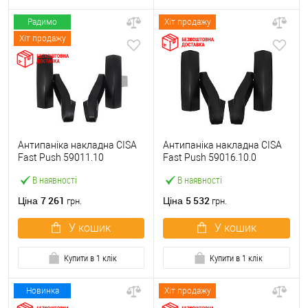
Радимо
Хіт продажу
Хіт продажу
Антипаніка накладна CISA
Антипаніка накладна CISA
Fast Push 59011.10
Fast Push 59016.10.0
модульна з язичком без
модульна без язичка без
В наявності
В наявності
штанги
штанги
7 261
5 532
Ціна
Ціна
грн.
грн.
У кошик
У кошик
Купити в 1 клік
Купити в 1 клік
Новинка
Хіт продажу