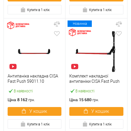
Купити в 1 клік
Купити в 1 клік
Новинка
Антипаніка накладна CISA
Комплект накладної
Fast Push 59011.10
антипаніки CISA Fast Push
модульна з язичком зі
59011.10 1200 мм 2/3-
В наявності
В наявності
штангою 900 мм червона
точковий вбік червона
8 162
15 680
Ціна
Ціна
грн.
грн.
У кошик
У кошик
Купити в 1 клік
Купити в 1 клік